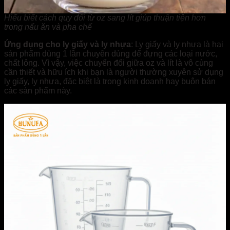
Hiểu biết cách quy đổi từ oz sang lít giúp thuận tiện hơn
trong nấu ăn và pha chế
Ứng dụng cho ly giấy và ly nhựa
: Ly giấy và ly nhựa là hai
sản phẩm dùng 1 lần chuyên dùng để đựng các loại nước,
chất lỏng. Vì vậy, việc chuyển đổi giữa oz và lít là vô cùng
cần thiết và hữu ích khi bạn là người thường xuyên sử dụng
ly giấy, ly nhựa, đặc biệt là trong kinh doanh hay buôn bán
các sản phẩm này.