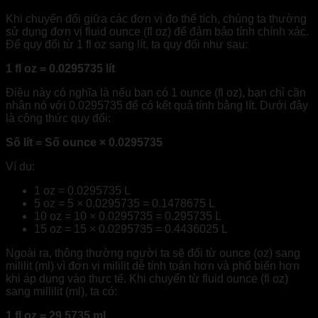
Khi chuyển đổi giữa các đơn vị đo thể tích, chúng ta thường
sử dụng đơn vị fluid ounce (fl oz) để đảm bảo tính chính xác.
Để quy đổi từ 1 fl oz sang lít, ta quy đổi như sau:
1 fl oz = 0.0295735 lít
Điều này có nghĩa là nếu bạn có 1 ounce (fl oz), bạn chỉ cần
nhân nó với 0.0295735 để có kết quả tính bằng lít. Dưới đây
là công thức quy đổi:
Số lít = Số ounce × 0.0295735
Ví dụ:
1 oz = 0.0295735 L
5 oz = 5 × 0.0295735 = 0.1478675 L
10 oz = 10 × 0.0295735 = 0.295735 L
15 oz = 15 × 0.0295735 = 0.4436025 L
Ngoài ra, thông thường người ta sẽ đổi từ ounce (oz) sang
mililit (ml) vì đơn vị mililit dễ tính toán hơn và phổ biến hơn
khi áp dụng vào thực tế. Khi chuyển từ fluid ounce (fl oz)
sang millilit (ml), ta có:
1 fl oz = 29.5735 ml