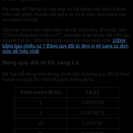
Hy vọng với thông tin này, bạn sẽ dễ dàng nắm bắt và thực
hiện các phép chuyển đổi giữa oz và lít một cách chính xác
và nhanh chóng!
Nếu bạn muốn tìm hiểu thêm về các cách quy đổi khác như
“100ml bằng bao nhiêu oz?”, mời bạn tham khảo bài viết sau
đây để “bỏ túi” thêm thông tin hữu ích cho mình nhé:
100ml
bằng bao nhiêu oz ? Bảng quy đổi từ đơn vị ml sang oz đơn
giản dễ hiểu nhất
Bảng quy đổi từ Oz sang Lít
Để bạn dễ dàng hình dung, dưới đây là bảng quy đổi từ fluid
ounce sang lít cho một số giá trị thông dụng:
Fluid ounce (fl oz)
Lít (L)
1
0.0295735
5
0.1478675
10
0.295735