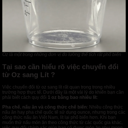
Oz là một trong những đơn vị đo lường thể tích rất phổ biến
Tại sao cần hiểu rõ việc chuyển đổi
từ Oz sang Lít ?
Việc chuyển đổi từ oz sang lít rất quan trọng trong nhiều
trường hợp thực tế. Dưới đây là một vài lý do khiến bạn cần
phải biết cách quy đổi
1 oz bằng bao nhiêu lít
:
Pha chế, nấu ăn và công thức chế biến
: Nhiều công thức
nấu ăn hay pha chế quốc tế sử dụng ounce, nhưng trong các
công thức nấu ăn Việt Nam, lít lại phổ biến hơn. Khi bạn
muốn thử nấu món ăn theo công thức từ các quốc gia khác,
việc quy đổi chính xác giúp bạn có được món ăn như mong