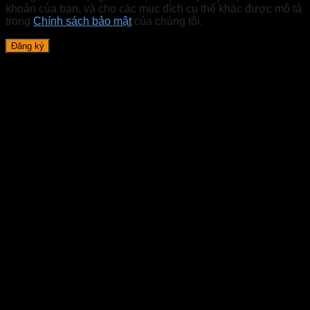
khoản của bạn, và cho các mục đích cụ thể khác được mô tả
trong
Chính sách bảo mật
của chúng tôi.
Đăng ký