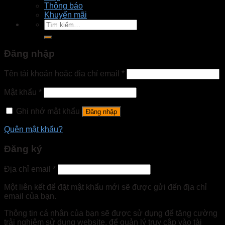
Thông báo
Khuyến mãi
Tìm
kiếm:
Đăng nhập
Tên tài khoản hoặc địa chỉ email
*
Mật khẩu
*
Ghi nhớ mật khẩu
Đăng nhập
Quên mật khẩu?
Đăng ký
Địa chỉ email
*
Một liên kết để đặt mật khẩu mới sẽ được gửi đến địa chỉ
email của bạn.
Thông tin cá nhân của bạn sẽ được sử dụng để tăng cường
trải nghiệm sử dụng website, để quản lý truy cập vào tài