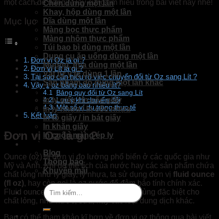
một cách dễ dàng? Hãy cùng tìm hiểu trong bài viết này nhé!
Chén dùng một lần
Khay, hộp dùng một lần
Mục lục
Dĩa dùng một lần
Màng bọc thực phẩm
Màng nhôm thực phẩm
Túi bao bì dùng một lần
Dụng cụ ăn uống dùng một lần
Đơn vị Oz là gì ?
Muỗng, thìa dùng một lần
Đơn vị Lít là gì ?
Vật tư y tế dùng 1 lần
Tại sao cần hiểu rõ việc chuyển đổi từ Oz sang Lít ?
Sản phầm đồ dùng một lần khác
Vậy 1 oz bằng bao nhiêu lít?
Dịch Vụ
Bảng quy đổi từ Oz sang Lít
In ly giấy / In cốc giấy
Lưu ý khi chuyển đổi
Một số ví dụ trong thực tế
In ly nhựa / In cốc nhựa
Kết luận
In tô giấy / in bát giấy
In khăn giấy
Đơn vị Oz là gì ?
In cuộn màng ép ly
Tin Tức
Blog
Ounce (oz) là đơn vị đo lường phổ biến ở các quốc gia như
Thông báo
Mỹ và Anh. Khi đo thể tích của nước hay các sản phẩm chứa
Khuyến mãi
chất lỏng như ly giấy, ly nhựa, ta sử dụng đơn vị
fluid ounce
(fl oz)
, hay còn gọi là oz nước để đảm bảo tính chính xác.
Tìm
Fluid ounce là đơn vị đo thể tích được dùng đặc biệt cho
kiếm:
chất lỏng, như nước, sữa, hay các loại dung dịch khác.
Bạn có thể tham khảo kĩ hơn về đơn vị oz thông qua bài viết