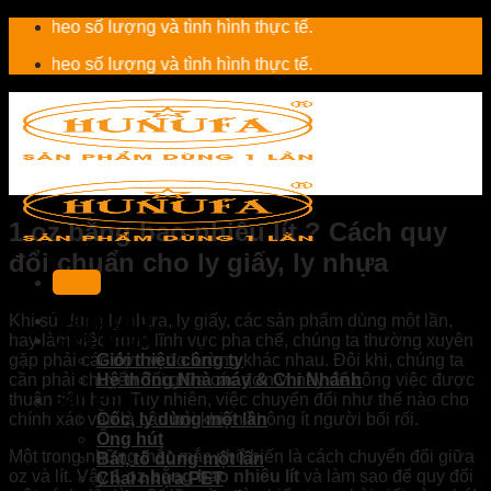
Skip
o số lượng và tình hình thực tế.
to
o số lượng và tình hình thực tế.
content
1 oz bằng bao nhiêu lít ? Cách quy
đổi chuẩn cho ly giấy, ly nhựa
Trang Chủ
Khi sử dụng ly nhựa, ly giấy, các sản phẩm dùng một lần,
Giới Thiệu
hay làm việc trong lĩnh vực pha chế, chúng ta thường xuyên
gặp phải các đơn vị đo lường khác nhau. Đôi khi, chúng ta
Giới thiệu công ty
cần phải chuyển đổi giữa các đơn vị này để công việc được
Hệ thống Nhà máy & Chi Nhánh
Sản Phẩm
thuận tiện hơn. Tuy nhiên, việc chuyển đổi như thế nào cho
chính xác vẫn là câu hỏi khiến không ít người bối rối.
Cốc, ly dùng một lần
Ống hút
Một trong những thắc mắc phổ biến là cách chuyển đổi giữa
Bát, tô dùng một lần
oz và lít. Vậy
1 oz bằng bao nhiêu lít
và làm sao để quy đổi
Chai nhựa PET