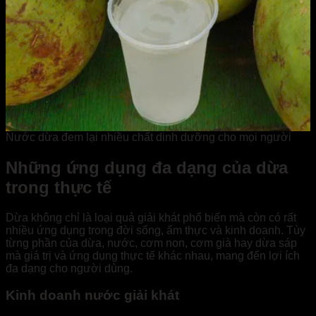
Nước dừa đem lại nhiều chất dinh dưỡng cho mọi người
Những ứng dụng đa dạng của dừa
trong thực tế
Dừa không chỉ là loại quả giải khát phổ biến mà còn có rất
nhiều ứng dụng trong đời sống, ẩm thực và kinh doanh. Tùy
từng phần của dừa, nước, cơm non, cơm già hay dừa sáp
mà giá trị và ứng dụng thực tế khác nhau, mang đến lợi ích
đa dạng cho người dùng.
Kinh doanh nước giải khát