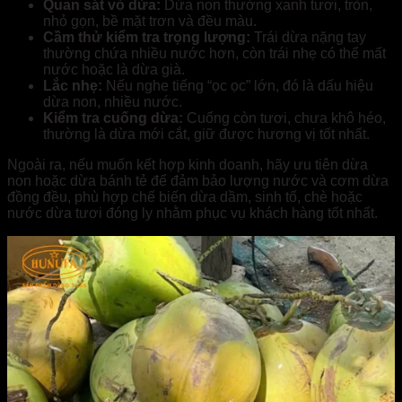
Quan sát vỏ dừa:
Dừa non thường xanh tươi, tròn,
nhỏ gọn, bề mặt trơn và đều màu.
Cầm thử kiểm tra trọng lượng:
Trái dừa nặng tay
thường chứa nhiều nước hơn, còn trái nhẹ có thể mất
nước hoặc là dừa già.
Lắc nhẹ:
Nếu nghe tiếng “ọc ọc” lớn, đó là dấu hiệu
dừa non, nhiều nước.
Kiểm tra cuống dừa:
Cuống còn tươi, chưa khô héo,
thường là dừa mới cắt, giữ được hương vị tốt nhất.
Ngoài ra, nếu muốn kết hợp kinh doanh, hãy ưu tiên dừa
non hoặc dừa bánh tẻ để đảm bảo lượng nước và cơm dừa
đồng đều, phù hợp chế biến dừa dầm, sinh tố, chè hoặc
nước dừa tươi đóng ly nhằm phục vụ khách hàng tốt nhất.