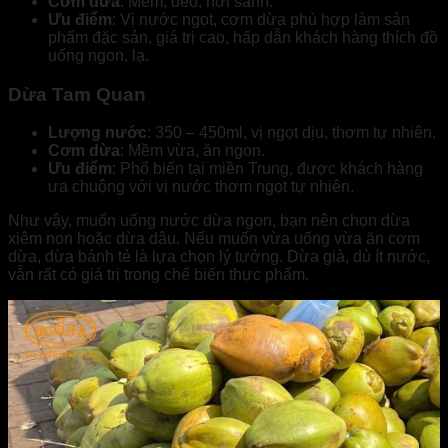
Cơm dừa
: Mềm, dẻo, hơi sánh.
Ưu điểm
: Vị nước ngọt, cơm dừa phù hợp làm sản
phẩm đặc sản, giá trị cao, hấp dẫn khách hàng thích đồ
uống ngon, lạ.
Dừa Tam Quan
Lượng nước
: 350 – 450ml, vị ngọt dịu, thơm tự nhiên.
Cơm dừa
: Mềm vừa, ăn ngon.
Ưu điểm
: Phổ biến tại miền Trung, được khách hàng
ưa chuộng với vị nước thơm ngọt tự nhiên.
Như vậy, muốn uống nước dừa ngon, bạn nên chọn dừa
xiêm non hoặc dừa dâu. Nếu muốn vừa uống vừa ăn cơm
dừa, dừa bánh tẻ là lựa chọn lý tưởng. Dừa già, dù ít nước,
vẫn rất có giá trị trong chế biến thực phẩm.