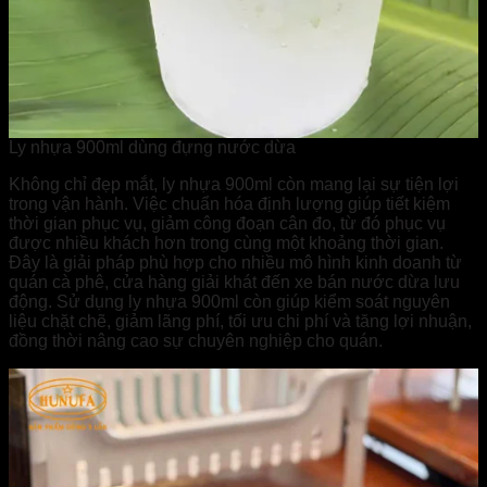
Ly nhựa 900ml dùng đựng nước dừa
Không chỉ đẹp mắt, ly nhựa 900ml còn mang lại sự tiện lợi
trong vận hành. Việc chuẩn hóa định lượng giúp tiết kiệm
thời gian phục vụ, giảm công đoạn cân đo, từ đó phục vụ
được nhiều khách hơn trong cùng một khoảng thời gian.
Đây là giải pháp phù hợp cho nhiều mô hình kinh doanh từ
quán cà phê, cửa hàng giải khát đến xe bán nước dừa lưu
động. Sử dụng ly nhựa 900ml còn giúp kiểm soát nguyên
liệu chặt chẽ, giảm lãng phí, tối ưu chi phí và tăng lợi nhuận,
đồng thời nâng cao sự chuyên nghiệp cho quán.