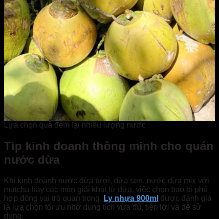
Lựa chọn quả đem lại nhiều lượng nước
Tip kinh doanh thông minh cho quán
nước dừa
Khi kinh doanh nước dừa tươi, dừa sen, nước dừa mix với
matcha hay các món giải khát từ dừa, việc chọn bao bì phù
hợp đóng vai trò quan trọng.
Ly nhựa 900ml
được đánh giá
là lựa chọn tối ưu nhờ dung tích vừa đủ, tiện lợi và dễ sử
dụng.