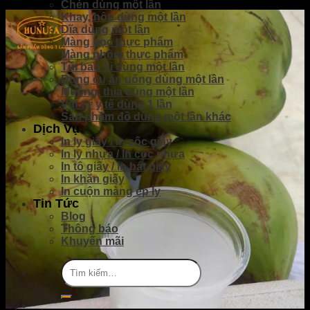
Chén dùng một lần
Khay, hộp dùng một lần
Dĩa dùng một lần
Màng bọc thực phẩm
Màng nhôm thực phẩm
Túi bao bì dùng một lần
Dụng cụ ăn uống dùng một lần
Muỗng, thìa dùng một lần
Vật tư y tế dùng 1 lần
Sản phầm đồ dùng một lần khác
Dịch Vụ
In ly giấy / In cốc giấy
In ly nhựa / In cốc nhựa
In tô giấy / in bát giấy
In khăn giấy
In cuộn màng ép ly
Tin Tức
Blog
Thông báo
Khuyến mãi
Tìm
kiếm: