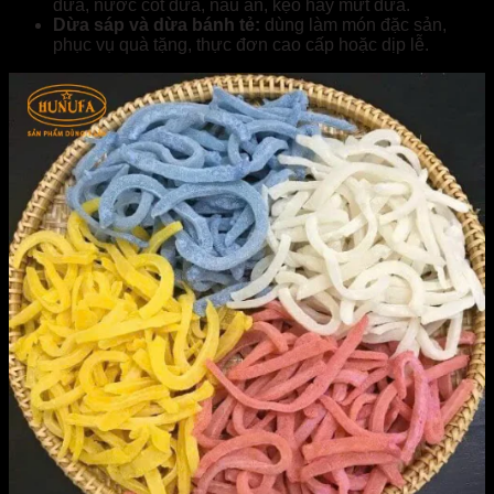
dừa, nước cốt dừa, nấu ăn, kẹo hay mứt dừa.
Dừa sáp và dừa bánh tẻ:
dùng làm món đặc sản,
phục vụ quà tặng, thực đơn cao cấp hoặc dịp lễ.