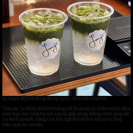
Ly nhựa 900ml dùng đựng nước dừa mix matcha
Tóm lại, ly nhựa 900ml không chỉ là dụng cụ chứa nước dừa
tươi hay mix matcha mà còn là giải pháp thông minh giúp tối
ưu kinh doanh, nâng cao trải nghiệm khách hàng và tăng
hiệu quả lợi nhuận.