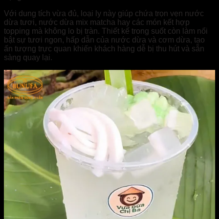
Với dung tích vừa đủ, loại ly này giúp chứa trọn vẹn nước
dừa tươi, nước dừa mix matcha hay các món kết hợp
topping mà không lo bị tràn. Thiết kế trong suốt còn làm nổi
bật sự tươi ngon, hấp dẫn của nước dừa và cơm dừa, tạo
ấn tượng trực quan khiến khách hàng dễ bị thu hút và sẵn
sàng quay lại.