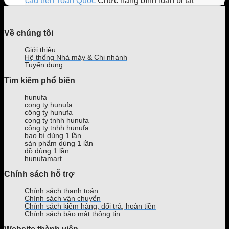
cầu trên Toàn Quốc
Chức năng bình luận bị tắt
hạn
Ly
quản
địa
In
gây
Bông
lý
chỉ
hộp
sốt
Bồng
quán
mua
giấy
Về chúng tôi
giới
Bềnh
trà
tủ
đựng
trẻ
mới
sữa
mát
thức
Giới thiệu
ra
phổ
bán
ăn
Hệ thống Nhà máy & Chi nhánh
mắt
biến
nước
nhanh
Tuyển dụng
của
hiện
uy
giá
Tìm kiếm phổ biến
Phê
nay
tín,
rẻ,
La
giá
uy
hunufa
tốt
tín
cong ty hunufa
tại
theo
công ty hunufa
TPHCM
yêu
cong ty tnhh hunufa
công ty tnhh hunufa
cầu
bao bì dùng 1 lần
trên
sản phẩm dùng 1 lần
Toàn
đồ dùng 1 lần
Quốc
hunufamart
Chính sách hỗ trợ
Chính sách thanh toán
Chính sách vận chuyển
Chính sách kiểm hàng, đổi trả, hoàn tiền
Chính sách bảo mật thông tin