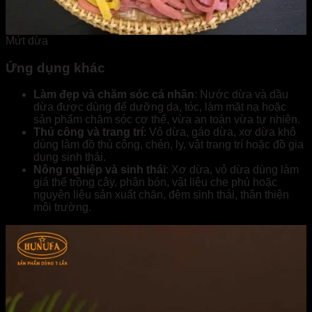
Mứt dừa
Ứng dụng khác
Làm đẹp và chăm sóc cá nhân
: Nước dừa và dầu
dừa được dùng để dưỡng da, tóc, làm mặt nạ hoặc
sản phẩm chăm sóc cơ thể, vừa an toàn vừa tự nhiên.
Thủ công và trang trí
: Vỏ dừa, gáo dừa, xơ dừa khô
dùng làm đồ thủ công, chén, ly, vật trang trí hoặc đồ gia
dụng sinh thái.
Nông nghiệp và sinh thái
: Xơ dừa, vỏ dừa dùng làm
giá thể trồng cây, phân bón, vật liệu che phủ hoặc
nguyên liệu sản xuất chăn, đệm sinh thái, thân thiện
môi trường.