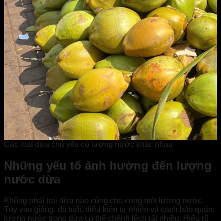
Các loại dừa chủ yếu có lượng nước khác nhau
Những yếu tố ảnh hưởng đến lượng
nước dừa
Không phải trái dừa nào cũng cho cùng một lượng nước.
Tùy vào giống, độ tuổi, điều kiện tự nhiên và cách bảo quản,
lượng nước trong dừa có thể chênh lệch rất nhiều. Hiểu rõ