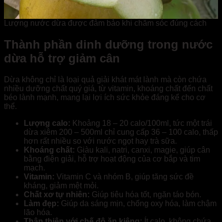
Lượng nước dừa được đảm bảo khi chăm sóc đúng cách
Thành phần dinh dưỡng trong nước
dừa hỗ trợ giảm cân
Dừa không chỉ là loại quả giải khát mát lành mà còn chứa
nhiều dưỡng chất quý giá, từ vitamin, khoáng chất đến chất
béo lành mạnh, mang lại lợi ích sức khỏe đáng kể cho cơ
thể.
Lượng calo:
Khoảng 18 – 20 calo/100ml, tức một trái
dừa xiêm 200 – 500ml chỉ cung cấp 36 – 100 calo, thấp
hơn rất nhiều so với nước ngọt hay trà sữa.
Khoáng chất:
Giàu kali, natri, canxi, magie, giúp cân
bằng điện giải, hỗ trợ hoạt động của cơ bắp và tim
mạch.
Vitamin:
Vitamin C và nhóm B, giúp tăng sức đề
kháng, giảm mệt mỏi.
Chất xơ tự nhiên:
Giúp tiêu hóa tốt, ngăn táo bón.
Làm đẹp:
Giúp da sáng mịn, chống oxy hóa, làm chậm
lão hóa.
Thân thiện với chế độ ăn kiêng:
Ít calo, không chứa