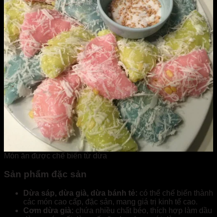
Món ăn được chế biến từ dừa
Sản phẩm đặc sản
Dừa sáp, dừa già, dừa bánh tẻ:
có thể chế biến thành
các món cao cấp, đặc sản, mang giá trị kinh tế cao.
Cơm dừa già:
chứa nhiều chất béo, thích hợp làm dầu