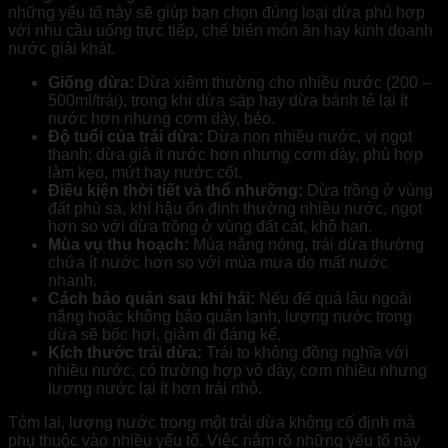
những yếu tố này sẽ giúp bạn chọn đúng loại dừa phù hợp
với nhu cầu uống trực tiếp, chế biến món ăn hay kinh doanh
nước giải khát.
Giống dừa:
Dừa xiêm thường cho nhiều nước (200 –
500ml/trái), trong khi dừa sáp hay dừa bánh tẻ lại ít
nước hơn nhưng cơm dày, béo.
Độ tuổi của trái dừa:
Dừa non nhiều nước, vị ngọt
thanh; dừa già ít nước hơn nhưng cơm dày, phù hợp
làm kẹo, mứt hay nước cốt.
Điều kiện thời tiết và thổ nhưỡng:
Dừa trồng ở vùng
đất phù sa, khí hậu ổn định thường nhiều nước, ngọt
hơn so với dừa trồng ở vùng đất cát, khô hạn.
Mùa vụ thu hoạch:
Mùa nắng nóng, trái dừa thường
chứa ít nước hơn so với mùa mưa do mất nước
nhanh.
Cách bảo quản sau khi hái:
Nếu để quá lâu ngoài
nắng hoặc không bảo quản lạnh, lượng nước trong
dừa sẽ bốc hơi, giảm đi đáng kể.
Kích thước trái dừa:
Trái to không đồng nghĩa với
nhiều nước, có trường hợp vỏ dày, cơm nhiều nhưng
lượng nước lại ít hơn trái nhỏ.
Tóm lại, lượng nước trong một trái dừa không cố định mà
phụ thuộc vào nhiều yếu tố. Việc nắm rõ những yếu tố này