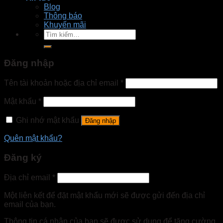
Blog
Thông báo
Khuyến mãi
Tìm
kiếm:
Đăng nhập
Tên tài khoản hoặc địa chỉ email
*
Mật khẩu
*
Ghi nhớ mật khẩu
Đăng nhập
Quên mật khẩu?
Đăng ký
Địa chỉ email
*
Một liên kết để đặt mật khẩu mới sẽ được gửi đến địa chỉ
email của bạn.
Thông tin cá nhân của bạn sẽ được sử dụng để tăng cường