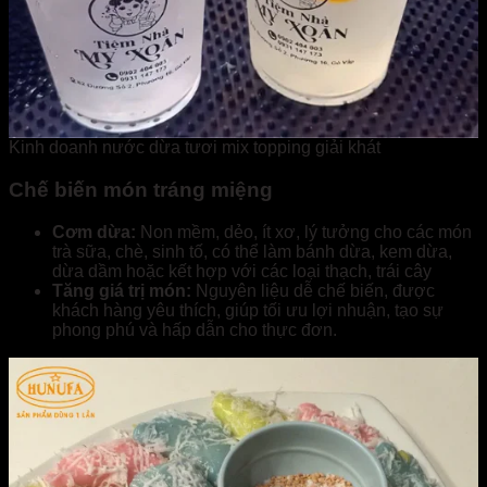
Kinh doanh nước dừa tươi mix topping giải khát
Chế biến món tráng miệng
Cơm dừa:
Non mềm, dẻo, ít xơ, lý tưởng cho các món
trà sữa, chè, sinh tố, có thể làm bánh dừa, kem dừa,
dừa dầm hoặc kết hợp với các loại thạch, trái cây
Tăng giá trị món:
Nguyên liệu dễ chế biến, được
khách hàng yêu thích, giúp tối ưu lợi nhuận, tạo sự
phong phú và hấp dẫn cho thực đơn.