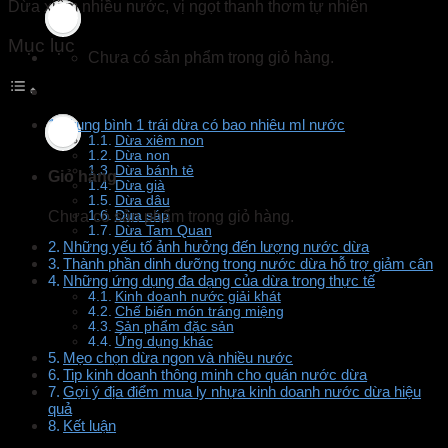
Dừa xiêm nhiều nước, vị ngọt thanh thơm tự nhiên
Mục lục
Chưa có sản phẩm trong giỏ hàng.
Trung bình 1 trái dừa có bao nhiêu ml nước
Dừa xiêm non
Dừa non
Dừa bánh tẻ
Giỏ hàng
Dừa già
Dừa dâu
Chưa có sản phẩm trong giỏ hàng.
Dừa sáp
Dừa Tam Quan
Những yếu tố ảnh hưởng đến lượng nước dừa
Thành phần dinh dưỡng trong nước dừa hỗ trợ giảm cân
Những ứng dụng đa dạng của dừa trong thực tế
Kinh doanh nước giải khát
Chế biến món tráng miệng
Sản phẩm đặc sản
Ứng dụng khác
Mẹo chọn dừa ngon và nhiều nước
Tip kinh doanh thông minh cho quán nước dừa
Gợi ý địa điểm mua ly nhựa kinh doanh nước dừa hiệu
quả
Kết luận