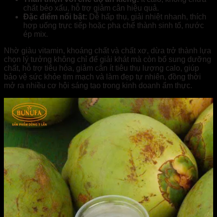
chất béo xấu, hỗ trợ giảm cân hiệu quả.
Đặc điểm nổi bật:
Dễ hấp thụ, giải nhiệt nhanh, thích
hợp uống trực tiếp hoặc pha chế thành sinh tố, nước
ép mix.
Nhờ giàu vitamin, khoáng chất và chất xơ, dừa trở thành lựa
chọn lý tưởng không chỉ để giải khát mà còn bổ sung dưỡng
chất, hỗ trợ tiêu hóa, giảm cân ít tiêu thụ lượng calo, giúp
bảo vệ sức khỏe tim mạch và làm đẹp tự nhiên, đồng thời
mở ra nhiều cơ hội sáng tạo trong kinh doanh ẩm thực.