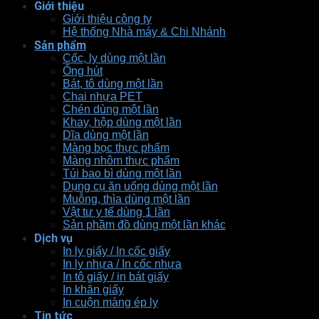
Giới thiệu
Giới thiệu công ty
Hệ thống Nhà máy & Chi Nhánh
Sản phẩm
Cốc, ly dùng một lần
Ống hút
Bát, tô dùng một lần
Chai nhựa PET
Chén dùng một lần
Khay, hộp dùng một lần
Dĩa dùng một lần
Màng bọc thực phẩm
Màng nhôm thực phẩm
Túi bao bì dùng một lần
Dụng cụ ăn uống dùng một lần
Muỗng, thìa dùng một lần
Vật tư y tế dùng 1 lần
Sản phầm đồ dùng một lần khác
Dịch vụ
In ly giấy / In cốc giấy
In ly nhựa / In cốc nhựa
In tô giấy / in bát giấy
In khăn giấy
In cuộn màng ép ly
Tin tức