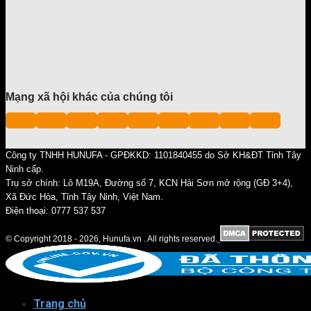
Mạng xã hội khác của chúng tôi
Công ty TNHH HUNUFA - GPĐKKD: 1101840455 do Sở KH&ĐT Tỉnh Tây
Ninh cấp.
Trụ sở chính: Lô M19A, Đường số 7, KCN Hải Sơn mở rộng (GĐ 3+4),
Xã Đức Hòa, Tỉnh Tây Ninh, Việt Nam.
Điện thoại: 0777 537 537
© Copyright 2018 - 2026, Hunufa.vn . All rights reserved.
Trang chủ