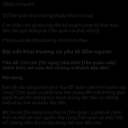
🗓️[Địa chỉ quán]
⏰[Thời gian khai trương] [Ngày khai trương]
Còn chần chờ gì nữa hãy lên kế hoạch cùng hội bạn thân
đến săn quà khủng tại [Tên quán cà phê] nhé!😉
#Tenquancafe #khaitruong #24/24 #coffee
Bài viết khai trương có yếu tố đếm ngược
Tiêu đề: Chỉ còn [Số ngày] nữa thôi! [Tên quán cafe]
chính thức mở cửa đón những vị khách đầu tiên!
Nội dung:
Bạn đã sẵn sàng khám phá “tọa độ” quán cafe mới toanh này
chưa? [Tên quán cà phê] hứa hẹn mang đến một không gian
nghệ thuật với những bức tranh tường độc đáo và những
buổi nhạc live acoustic đặc biệt.
🎁Chỉ còn [Số ngày] nữa thôi là [Tên quán cà phê] sẽ chính
thức ra mắt với mọi người, hãy cùng [Tên quán cà phê] “bật
mí” những điều thú vị nào đang chờ bạn đến nhé: