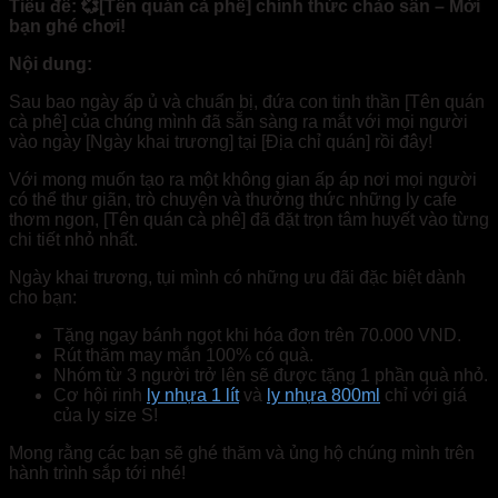
Tiêu đề:
💞
[Tên quán cà phê] chính thức chào sân – Mời
bạn ghé chơi!
Nội dung:
Sau bao ngày ấp ủ và chuẩn bị, đứa con tinh thần [Tên quán
cà phê] của chúng mình đã sẵn sàng ra mắt với mọi người
vào ngày [Ngày khai trương] tại [Địa chỉ quán] rồi đây!
Với mong muốn tạo ra một không gian ấp áp nơi mọi người
có thể thư giãn, trò chuyện và thưởng thức những ly cafe
thơm ngon, [Tên quán cà phê] đã đặt trọn tâm huyết vào từng
chi tiết nhỏ nhất.
Ngày khai trương, tụi mình có những ưu đãi đặc biệt dành
cho bạn:
Tặng ngay bánh ngọt khi hóa đơn trên 70.000 VND.
Rút thăm may mắn 100% có quà.
Nhóm từ 3 người trở lên sẽ được tặng 1 phần quà nhỏ.
Cơ hội rinh
ly nhựa 1 lít
và
ly nhựa 800ml
chỉ với giá
của ly size S!
Mong rằng các bạn sẽ ghé thăm và ủng hộ chúng mình trên
hành trình sắp tới nhé!