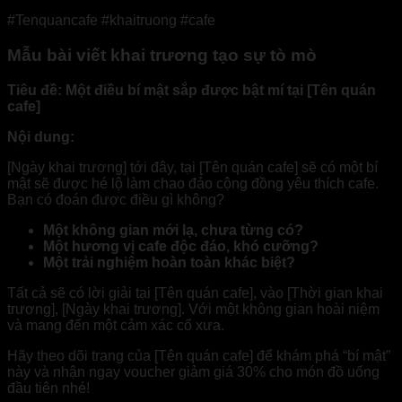
#Tenquancafe #khaitruong #cafe
Mẫu bài viết khai trương tạo sự tò mò
Tiêu đề: Một điều bí mật sắp được bật mí tại [Tên quán
cafe]
Nội dung:
[Ngày khai trương] tới đây, tại [Tên quán cafe] sẽ có một bí
mật sẽ được hé lộ làm chao đảo cộng đồng yêu thích cafe.
Bạn có đoán được điều gì không?
Một không gian mới lạ, chưa từng có?
Một hương vị cafe độc đáo, khó cưỡng?
Một trải nghiệm hoàn toàn khác biệt?
Tất cả sẽ có lời giải tại [Tên quán cafe], vào [Thời gian khai
trương], [Ngày khai trương]. Với một không gian hoài niệm
và mang đến một cảm xác cổ xưa.
Hãy theo dõi trang của [Tên quán cafe] để khám phá “bí mật”
này và nhận ngay voucher giảm giá 30% cho món đồ uống
đầu tiên nhé!