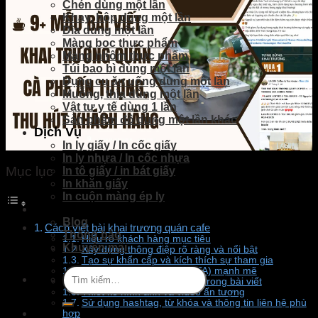
Chén dùng một lần
Khay, hộp dùng một lần
Dĩa dùng một lần
Màng bọc thực phẩm
Màng nhôm thực phẩm
Túi bao bì dùng một lần
Dụng cụ ăn uống dùng một lần
Muỗng, thìa dùng một lần
Vật tư y tế dùng 1 lần
Sản phầm đồ dùng một lần khác
Dịch Vụ
In ly giấy / In cốc giấy
In ly nhựa / In cốc nhựa
Mục lục
In tô giấy / in bát giấy
In khăn giấy
In cuộn màng ép ly
Tin Tức
Blog
Cách viết bài khai trương quán cafe
Thông báo
Hiểu rõ khách hàng mục tiêu
Khuyến mãi
Xây dựng thông điệp rõ ràng và nổi bật
Tạo sự khẩn cấp và kích thích sự tham gia
Tìm
Lời kêu gọi hành động (CTA) mạnh mẽ
Đưa ra các ưu đãi đặc biệt trong bài viết
kiếm:
Thiết kế hình ảnh và video ấn tượng
Sử dụng hashtag, từ khóa và thông tin liên hệ phù
hợp