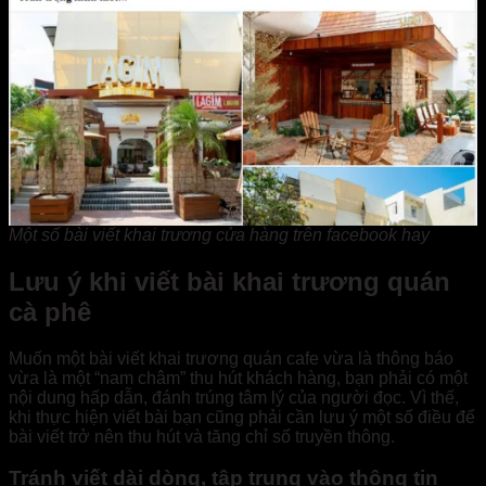
Một số bài viết khai trương cửa hàng trên facebook hay
Lưu ý khi viết bài khai trương quán
cà phê
Muốn một bài viết khai trương quán cafe vừa là thông báo
vừa là một “nam châm” thu hút khách hàng, bạn phải có một
nội dung hấp dẫn, đánh trúng tâm lý của người đọc. Vì thế,
khi thực hiện viết bài bạn cũng phải cần lưu ý một số điều để
bài viết trở nên thu hút và tăng chỉ số truyền thông.
Tránh viết dài dòng, tập trung vào thông tin