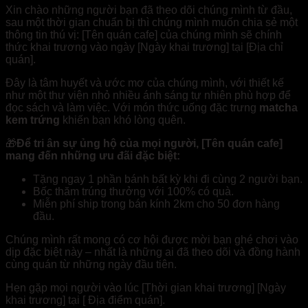
Xin chào những người bạn đã theo dõi chúng mình từ đầu,
sau một thời gian chuẩn bị thì chúng mình muốn chia sẻ một
thông tin thú vị: [Tên quán cafe] của chúng mình sẽ chính
thức khai trương vào ngày [Ngày khai trương] tại [Địa chỉ
quán].
Đây là tâm huyết và ước mơ của chúng mình, với thiết kế
như một thư viện nhỏ nhiều ánh sáng tự nhiên phù hợp để
đọc sách và làm việc. Với món thức uống đặc trưng
matcha
kem trứng
khiến bạn khó lòng quên.
🎁
Để tri ân sự ủng hộ của mọi người, [Tên quán cafe]
mang đến những ưu đãi đặc biệt:
Tặng ngay 1 phần bánh bất kỳ khi đi cùng 2 người bạn.
Bốc thăm trúng thưởng với 100% có quà.
Miễn phí ship trong bán kính 2km cho 50 đơn hàng
đầu.
Chúng mình rất mong có cơ hội được mời bạn ghé chơi vào
dịp đặc biệt này – nhất là những ai đã theo dõi và đồng hành
cùng quán từ những ngày đầu tiên.
Hẹn gặp mọi người vào lúc [Thời gian khai trương] [Ngày
khai trương] tại [ Địa điểm quán].