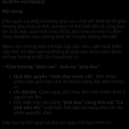
tại [Khu vực/Quận]!
Nội dung:
[Tên quán cà phê] là không gian cực chất với thiết kế tối giản
nhưng pha chút cá tính, nơi bạn có thể chill hết cỡ cùng bạn
bè. Đặc biệt, quán mở cửa 24/24, phù hợp với mọi cú đêm
chạy deadline hay những buổi trò chuyện không hồi kết!
Menu với những món nổi bật, hấp dẫn như cafe muối biển
xốp mịn, trà đào cam sả khổng lồ giúp bạn khám phá được
những hương vị độc lạ chưa từng có.
✨
Khai trương “đỉnh cao”, quà vui “phá đảo”:
Quà độc quyền “chất như nước cất”
: Móc khóa
phiên bản giới hạn cho 30 khách hàng đầu tiên check-
in!
Ưu đãi lớn
: Giảm ngay 20% hóa đơn cho nhóm đi từ 2
người trở lên.
Đặc biệt, hãy sẵn sàng
“phá đảo” cùng linh vật “Cà
phê siêu tốc”
xuất hiện bất ngờ và mang theo vô vàn
phần quà độc đáo!
Hãy lưu lại thời gian và địa chỉ ngay nhé bạn mình ơi: