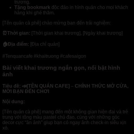
trương.
Tặng bookmark
độc đáo in hình quán cho mọi khách
hàng khi ghé thăm.
[Tên quán cà phê] chào mừng bạn đến trải nghiệm:
⏰Thời gian:
[Thời gian khai trương], [Ngày khai trương]
🏠Địa điểm:
[Địa chỉ quán]
#Tenquancafe #khaitruong #cafesaigon
Bài viết khai trương ngắn gọn, nổi bật hình
ảnh
Tiêu đề: 📣
[TÊN QUÁN CAFE]
–
CHÍNH THỨC MỞ CỬA,
MỜI BẠN ĐẾN CHƠI
Nội dung:
[Tên quán cà phê] mang đến một không gian hiện đại và trẻ
trung với tông màu pastel chủ đạo, cùng với những góc
decor cực “ăn ảnh” giup bạn có ngay ảnh check-in siêu xịn
xò.