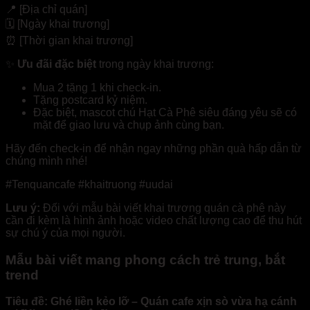
📍 [Địa chỉ quán]
🗓️ [Ngày khai trương]
⏰ [Thời gian khai trương]
✨
Ưu đãi đặc biệt
trong ngày khai trương:
Mua 2 tặng 1 khi check-in.
Tặng postcard kỷ niệm.
Đặc biệt, mascot chú Hạt Cà Phê siêu đáng yêu sẽ có
mặt để giao lưu và chụp ảnh cùng bạn.
Hãy đến check-in để nhận ngay những phần quà hấp dẫn từ
chúng mình nhé!
#Tenquancafe #khaitruong #uudai
Lưu ý:
Đối với mẫu bài viết khai trương quán cà phê này
cần đi kèm là hình ảnh hoặc video chất lượng cao để thu hút
sự chú ý của mọi người.
Mẫu bài viết mang phong cách trẻ trung, bắt
trend
Tiêu đề: Ghé liền kẻo lỡ – Quán cafe xịn sò vừa hạ cánh