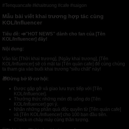
#Tenquancafe #khaitruong #cafe #saigon
Mẫu bài viết khai trương hợp tác cùng
KOL/Influencer
Tiêu đề: 📣”HOT NEWS” dành cho fan của [Tên
KOL/Influencer] đây!
Nội dung:
Vào lúc [Thời khai trương], [Ngày khai trương], [Tên
KOL/Influencer] sẽ có mặt tại [Tên quán cafe] để cùng chúng
ta tham gia vào buổi khai trương “siêu chất” này!
🎁Đừng bở lỡ cơ hội:
Được gặp gỡ và giao lưu trực tiếp với [Tên
KOL/Influencer].
Thưởng thức những món đồ uống do [Tên
KOL/Influencer] gợi ý.
Nhận những phần quà độc quyền từ [Tên quán cafe]
và [Tên KOL/Influencer] cho 100 bạn đầu tiên.
Check-in cháy máy cùng thần tượng.