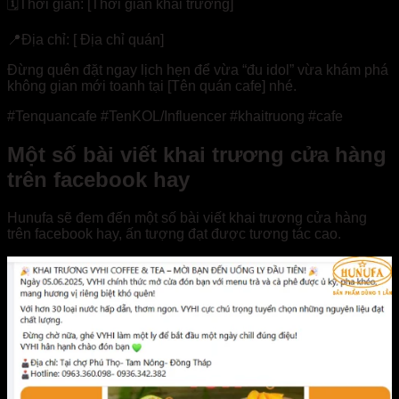
🗓️Thời gian: [Thời gian khai trương]
📍Địa chỉ: [ Địa chỉ quán]
Đừng quên đặt ngay lịch hẹn để vừa “đu idol” vừa khám phá
không gian mới toanh tại [Tên quán cafe] nhé.
#Tenquancafe #TenKOL/Influencer #khaitruong #cafe
Một số bài viết khai trương cửa hàng
trên facebook hay
Hunufa sẽ đem đến một số bài viết khai trương cửa hàng
trên facebook hay, ấn tượng đạt được tương tác cao.