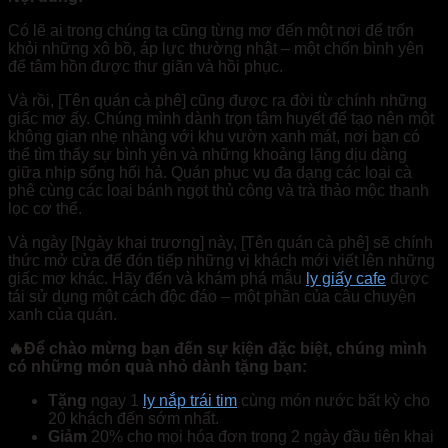
Có lẽ ai trong chúng ta cũng từng mơ đến một nơi để trốn
khỏi những xô bồ, áp lực thường nhật – một chốn bình yên
để tâm hồn được thư giãn và hồi phục.
Và rồi, [Tên quán cà phê] cũng được ra đời từ chính những
giấc mơ ấy. Chúng mình dành trọn tâm huyết để tạo nên một
không gian nhẹ nhàng với khu vườn xanh mát, nơi bạn có
thể tìm thấy sự bình yên và những khoảng lặng dịu dàng
giữa nhịp sống hối hả. Quán phục vụ đa dạng các loại cà
phê cùng các loại bánh ngọt thủ công và trà thảo mộc thanh
lọc cơ thể.
Và ngày [Ngày khai trương] này, [Tên quán cà phê] sẽ chính
thức mở cửa để đón tiếp những vị khách mới viết lên những
giấc mơ khác. Hãy đến và khám phá mẫu
ly giấy cafe
được
tái sử dụng một cách độc đáo – một phần của câu chuyện
xanh của quán.
🔥Để chào mừng bạn đến sự kiện đặc biệt, chúng mình
có những món quà nhỏ dành tặng bạn:
Tặng
ngay 1
ly nắp trái tim
cùng món nước bất kỳ cho
20 khách đến sớm nhất.
Giảm
20% cho mọi hóa đơn trong 2 ngày đầu tiên khai