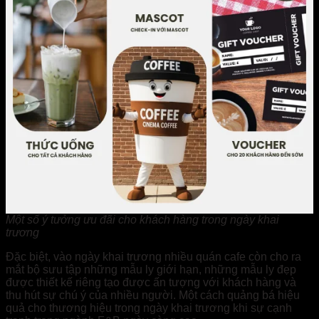
Một số ý tưởng ưu đãi cho khách hàng trong ngày khai
trương
Đặc biệt, vào ngày khai trương nhiều quán cafe còn cho ra
mắt bộ sưu tập những mẫu ly giới hạn, những mẫu ly đẹp
được thiết kế riêng tạo được ấn tượng với khách hàng và
thu hút sự chú ý của nhiều người. Một cách quảng bá hiệu
quả cho thương hiệu trong ngày khai trương khi sự cạnh