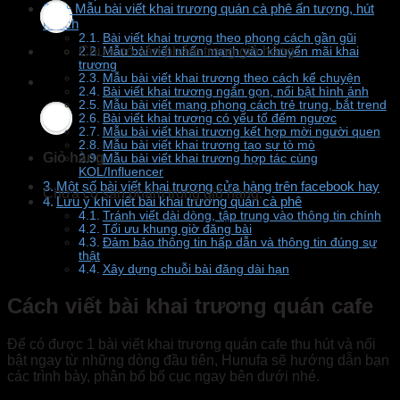
9+ Mẫu bài viết khai trương quán cà phê ấn tượng, hút
khách
Bài viết khai trương theo phong cách gần gũi
Chưa có sản phẩm trong giỏ hàng.
Mẫu bài viết nhấn mạnh vào khuyến mãi khai
trương
Mẫu bài viết khai trương theo cách kể chuyện
Bài viết khai trương ngắn gọn, nổi bật hình ảnh
Mẫu bài viết mang phong cách trẻ trung, bắt trend
Bài viết khai trương có yếu tố đếm ngược
Mẫu bài viết khai trương kết hợp mời người quen
Mẫu bài viết khai trương tạo sự tò mò
Giỏ hàng
Mẫu bài viết khai trương hợp tác cùng
KOL/Influencer
Một số bài viết khai trương cửa hàng trên facebook hay
Chưa có sản phẩm trong giỏ hàng.
Lưu ý khi viết bài khai trương quán cà phê
Tránh viết dài dòng, tập trung vào thông tin chính
Tối ưu khung giờ đăng bài
Đảm bảo thông tin hấp dẫn và thông tin đúng sự
thật
Xây dựng chuỗi bài đăng dài hạn
Cách viết bài khai trương quán cafe
Để có được 1 bài viết khai trương quán cafe thu hút và nổi
bật ngay từ những dòng đầu tiên, Hunufa sẽ hướng dẫn bạn
các trình bày, phân bổ bố cục ngay bên dưới nhé.