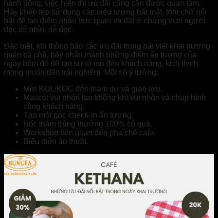
hành động, việc hiển thị ưu đãi cũng cần được quan tâm.
Hãy khéo léo sử dụng các biểu tượng bắt mắt, font chữ nổi
bật để tạo điểm nhấn trực quan và đặt ở những vị trí người
đọc dễ nhìn, dễ đọc.
Đặc biệt, khi thông báo các ưu đãi trong bài viết khai trương
quán cà phê, hãy nhấn mạnh những điểm ấn tượng của
ngày hôm đó để tạo sự tò mò đến khách hàng, kích thích
mong muốn đến trải nghiệm. Một số ý tưởng:
Mời KOL/KOC đến tham dự và giao lưu.
Mascot vui nhộn tạo không khí vui nhộn và chụp hình
cùng khách hàng.
Tạo một góc check-in ấn tượng.
Bốc thăm trúng thưởng 100% có quà.
Workshop liên quan đến pha chế cafe.
Biểu diễn ảo thuật.