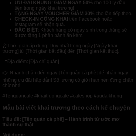
ƯU ĐÃI KHỦNG: GIẢM NGAY 50%
cho 100 ly đầu
tiên trong ngày khai trương!
TẶNG NGAY VOUCHER GIẢM 30%
cho lần tiếp theo.
CHECK-IN CÔNG KHAI
trên Facebook hoặc
Instagram sẽ nhận quà.
ĐẶC BIỆT
: Khách hàng có ngày sinh trong tháng sẽ
được tặng 1 phần bánh ăn kèm.
⏰Thời gian áp dụng: Duy nhất trong ngày [Ngày khai
trương] từ [Thời gian bắt đầu] đến [Thời gian kết thúc].
📍Địa điểm: [Địa chỉ quán]
👉 Nhanh chân đến ngay [Tên quán cà phê] để nhận ngay
những ưu đãi hấp dẫn! Số lượng có giới hạn nên đừng chần
chừ nhé!
#Tenquancafe #khaitruongcafe #cafeshop #uudaikhung
Mẫu bài viết khai trương theo cách kể chuyện
Tiêu đề: [Tên quán cà phê] – Hành trình từ ước mơ
thành sự thật
Nội dung: