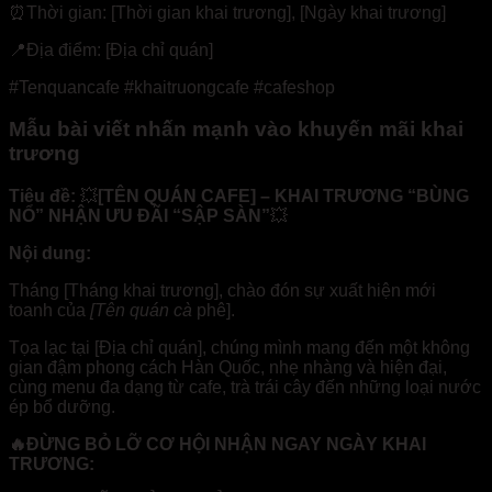
⏰Thời gian: [Thời gian khai trương], [Ngày khai trương]
📍Địa điểm: [Địa chỉ quán]
#Tenquancafe #khaitruongcafe #cafeshop
Mẫu bài viết nhấn mạnh vào khuyến mãi khai
trương
Tiêu đề:
💥
[TÊN QUÁN CAFE] – KHAI TRƯƠNG “BÙNG
NỔ” NHẬN ƯU ĐÃI “SẬP SÀN”
💥
Nội dung:
Tháng [Tháng khai trương], chào đón sự xuất hiện mới
toanh của
[Tên quán cà
phê].
Tọa lạc tại [Địa chỉ quán], chúng mình mang đến một không
gian đậm phong cách Hàn Quốc, nhẹ nhàng và hiện đại,
cùng menu đa dạng từ cafe, trà trái cây đến những loại nước
ép bổ dưỡng.
🔥ĐỪNG BỎ LỠ CƠ HỘI NHẬN NGAY NGÀY KHAI
TRƯƠNG: