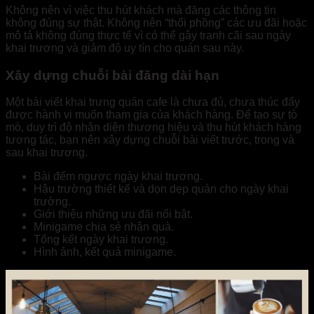
Không nên vì việc thu hút khách mà đăng các thông tin
không đúng sự thật. Không nên “thổi phồng” các ưu đãi hoặc
mô tả không đúng thực tế vì có thể gây tranh cãi sau ngày
khai trương và giảm độ uy tín cho quán sau này.
Xây dựng chuỗi bài đăng dài hạn
Một bài viết khai trưng quán cafe là chưa đủ, chưa thúc đẩy
được hành vi muốn tham gia của khách hàng. Để tạo sự tò
mò, duy trì độ nhận diện thương hiệu và thu hút khách hàng
tương tác, bạn nên xây dựng chuỗi bài viết trước, trong và
sau khai trương.
Bài đếm ngược ngày khai trương.
Hậu trường thiết kế và dọn dẹp quán cho ngày khai
trường.
Giới thiệu những ưu đãi nổi bật.
Minigame chia sẻ nhận quà.
Tổng kết ngày khai trương.
Hình ảnh, kết quả minigame.