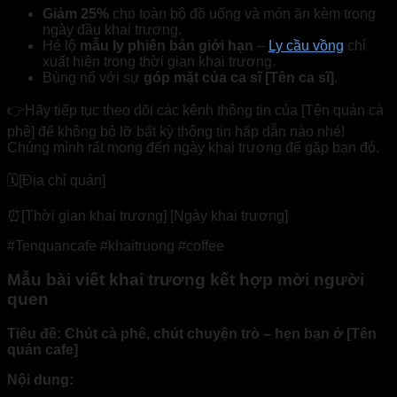
Giảm 25%
cho toàn bộ đồ uống và món ăn kèm trong
ngày đầu khai trương.
Hé lộ
mẫu ly phiên bản giới hạn
–
Ly cầu vồng
chỉ
xuất hiện trong thời gian khai trương.
Bùng nổ với sự
góp mặt của ca sĩ [Tên ca sĩ]
.
👉Hãy tiếp tục theo dõi các kênh thông tin của [Tên quán cà
phê] để không bỏ lỡ bất kỳ thông tin hấp dẫn nào nhé!
Chúng mình rất mong đến ngày khai trương để gặp bạn đó.
🗓️[Địa chỉ quán]
⏰[Thời gian khai trương] [Ngày khai trương]
#Tenquancafe #khaitruong #coffee
Mẫu bài viết khai trương kết hợp mời người
quen
Tiêu đề: Chút cà phê, chút chuyện trò – hẹn bạn ở [Tên
quán cafe]
Nội dung: