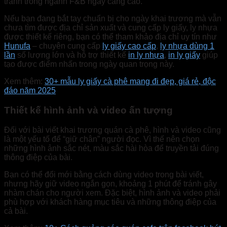
tranh trong ngành F&B ngày càng cao.
Nếu bạn đang bắt tay chuẩn bị cho ngày khai trương mà vẫn
chưa tìm được địa chỉ sản xuất và cung cấp ly giấy, ly nhựa
được thiết kế riêng, bạn có thể tham khảo địa chỉ uy tín như
Hunufa
– chuyên cung cấp
ly giấy cao cấp
,
ly nhựa dùng 1
lần
số lượng lớn và hỗ trợ thiết kế
in ly nhựa
,
in ly giấy
giúp
tạo được điểm nhấn trong ngày quan trọng này.
Xem thêm:
30+ mẫu ly giấy cà phê mang đi đẹp, giá rẻ, độc
đáo năm 2025
Thiết kế hình ảnh và video ấn tượng
Đối với bài viết khai trương quán cà phê, hình và video cũng
là một yếu tố để “giữ chân” người đọc. Vì thế nên chọn
những hình ảnh sắc nét, màu sắc hài hòa để truyền tải đúng
thông điệp của bài.
Bạn có thể đổi mới bằng cách dùng video trong bài viết,
nhưng hãy giữ video ngắn gọn, khoảng 1 phút để tránh gây
nhàm chán cho người xem. Đặc biệt, hình ảnh và video phải
phù hợp với khách hàng mục tiêu và những thông điệp của
cả bài.