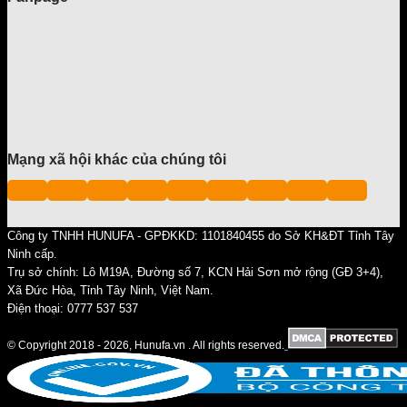
Mạng xã hội khác của chúng tôi
Công ty TNHH HUNUFA - GPĐKKD: 1101840455 do Sở KH&ĐT Tỉnh Tây
Ninh cấp.
Trụ sở chính: Lô M19A, Đường số 7, KCN Hải Sơn mở rộng (GĐ 3+4),
Xã Đức Hòa, Tỉnh Tây Ninh, Việt Nam.
Điện thoại: 0777 537 537
© Copyright 2018 - 2026, Hunufa.vn . All rights reserved.