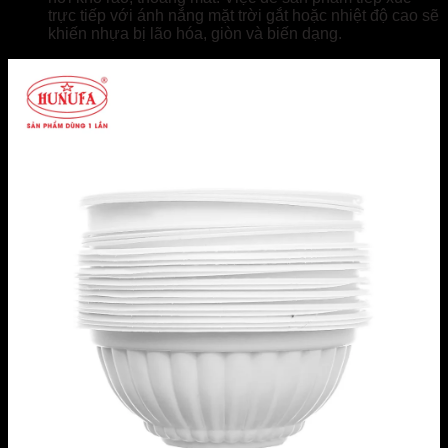
trực tiếp với ánh nắng mặt trời gắt hoặc nhiệt độ cao sẽ
khiến nhựa bị lão hóa, giòn và biến dạng.