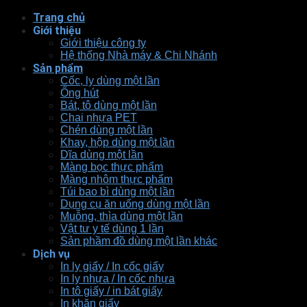
Trang chủ
Giới thiệu
Giới thiệu công ty
Hệ thống Nhà máy & Chi Nhánh
Sản phẩm
Cốc, ly dùng một lần
Ống hút
Bát, tô dùng một lần
Chai nhựa PET
Chén dùng một lần
Khay, hộp dùng một lần
Dĩa dùng một lần
Màng bọc thực phẩm
Màng nhôm thực phẩm
Túi bao bì dùng một lần
Dụng cụ ăn uống dùng một lần
Muỗng, thìa dùng một lần
Vật tư y tế dùng 1 lần
Sản phầm đồ dùng một lần khác
Dịch vụ
In ly giấy / In cốc giấy
In ly nhựa / In cốc nhựa
In tô giấy / in bát giấy
In khăn giấy