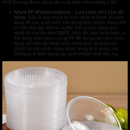
nhất thường được dùng sản xuất chén nhựa dùng 1 lần:
Nhựa PP (Polypropylene) – Lựa chọn số 1 cho đồ
nóng:
Đây là loại nhựa an toàn nhất và được khuyên
dùng để sản xuất chén, bát đựng thực phẩm. Nhựa PP
có đặc tính dai, bền bỉ và đặc biệt là khả năng chịu
nhiệt độ cao lên đến
120°C
. Nhờ đó, bạn hoàn toàn có
thể dùng chén nhựa cứng PP để đựng các món nước
đang sôi như lẩu hoặc hâm nóng thức ăn (nếu sản
phẩm có dán nhãn dùng được trong lò vi sóng) mà
không lo bị biến dạng hay phơi nhiễm chất độc hại.