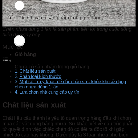
Chưa có sản phẩm trong giỏ hàng.
Chén nhựa dùng 1 lần là sản phẩm tiện lợi trong cuộc sống
hiện đạ ngày nay.
Mục lục
Giỏ hàng
Chưa có sản phẩm trong giỏ hàng.
Chất liệu sản xuất
Phân loại kích thước
Một số lưu ý khác để đảm bảo sức khỏe khi sử dụng
chén nhựa dùng 1 lần
Lựa chọn nhà cung cấp uy tín
Chất liệu
sản xuất
Chất liệu cấu thành là yếu tố quan trọng hàng đầu khi chọn
mua các vật dụng bằng nhựa. Sự khác biệt về cấu trúc phân
tử quyết định việc chiếc chén đó có tiết ra độc tố khi gặp
nhiệt độ cao hay không. Dưới đây là 3 loại nhựa phổ biến