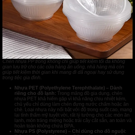
Chén nhựa PP trong không chỉ giúp tiết kiệm tối đa không
gian lưu trữ cho các cửa hàng ăn uống, nhà hàng mà còn
giúp tiết kiệm thời gian khi mang đi dã ngoại hay sử dụng
trong tiệc gia đình
.
Nhựa PET (Polyethylene Terephthalate) – Dành
riêng cho đồ lạnh:
Trong mảng đồ gia dụng, chén
nhựa PET khá hiếm gặp vì khả năng chịu nhiệt kém,
chủ yếu chỉ dùng làm chén đựng nước chấm hoặc ăn
chè. Loại nhựa này nổi bật với độ trong suốt cao, mang
lại tính thẩm mỹ tuyệt vời, rất lý tưởng cho các món ăn
lạnh, món tráng miệng hoặc trái cây cắt sẵn, an toàn và
hoàn toàn không chứa BPA.
Nhựa PS (Polystyrene) – Chỉ dùng cho đồ nguội: