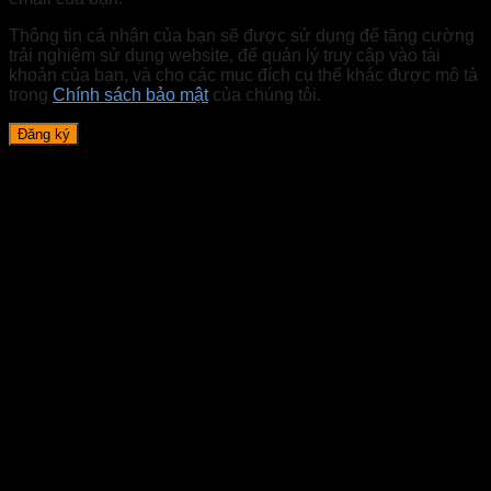
Thông tin cá nhân của bạn sẽ được sử dụng để tăng cường
trải nghiệm sử dụng website, để quản lý truy cập vào tài
khoản của bạn, và cho các mục đích cụ thể khác được mô tả
trong
Chính sách bảo mật
của chúng tôi.
Đăng ký