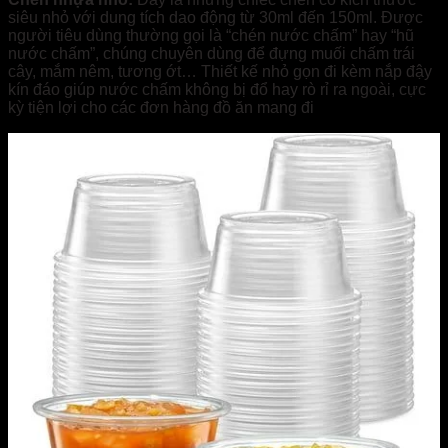
siêu nhỏ với dung tích dao động từ 30ml đến 150ml. Được
người tiêu dùng thường gọi là “chén nước chấm” hay “hũ
nước chấm”, chúng chuyên dùng để đựng muối chấm trái
cây, mắm nêm, tương ớt… Thiết kế nhỏ gọn đi kèm nắp đậy
kín đáo giúp nước chấm không bị đổ hay rò rỉ ra ngoài, cực
kỳ tiện lợi cho các đơn hàng đồ ăn mang đi