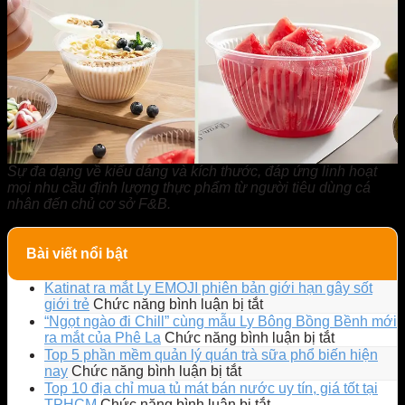
Sự đa dạng về kiểu dáng và kích thước, đáp ứng linh hoạt
mọi nhu cầu định lượng thực phẩm từ người tiêu dùng cá
nhân đến chủ cơ sở F&B.
Bài viết nổi bật
Katinat ra mắt Ly EMOJI phiên bản giới hạn gây sốt
ở
giới trẻ
Chức năng bình luận bị tắt
Katinat
“Ngọt ngào đi Chill” cùng mẫu Ly Bông Bồng Bềnh mới
ra
ở
ra mắt của Phê La
Chức năng bình luận bị tắt
mắt
“Ngọt
Top 5 phần mềm quản lý quán trà sữa phổ biến hiện
Ly
ngào
ở
nay
Chức năng bình luận bị tắt
EMOJI
đi
Top
Top 10 địa chỉ mua tủ mát bán nước uy tín, giá tốt tại
phiên
Chill”
5
ở
TPHCM
Chức năng bình luận bị tắt