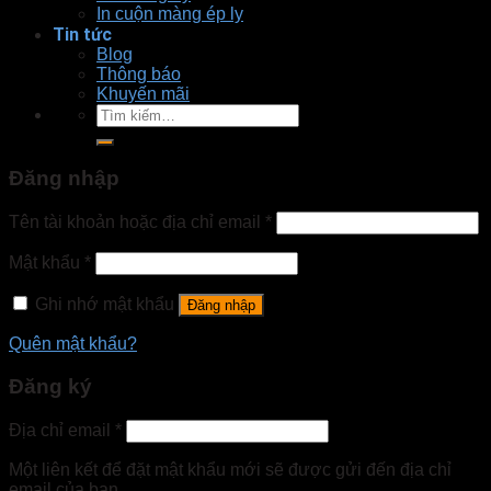
In cuộn màng ép ly
Tin tức
Blog
Thông báo
Khuyến mãi
Tìm
kiếm:
Đăng nhập
Tên tài khoản hoặc địa chỉ email
*
Mật khẩu
*
Ghi nhớ mật khẩu
Đăng nhập
Quên mật khẩu?
Đăng ký
Địa chỉ email
*
Một liên kết để đặt mật khẩu mới sẽ được gửi đến địa chỉ
email của bạn.