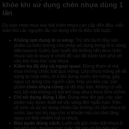
khỏe khi sử dụng chén nhựa dùng 1
lần
Dù bạn chọn mua loại bát chén nhựa cao cấp đến đâu, việc
tuân thủ các nguyên tắc sử dụng vẫn là điều bắt buộc:
Không lạm dụng lò vi sóng:
Trừ khi dưới đáy sản
phẩm có biểu tượng cho phép sử dụng trong lò vi sóng
(Microwave Safe), bạn tuyệt đối không nên đưa chén
nhựa vào lò quay ở nhiệt độ cao để tránh làm phá vỡ
cấu trúc hóa học của nhựa.
Kiểm tra độ dày và ngoại quan:
Đừng tham rẻ mà
mua những chiếc bát quá mỏng. Lớp nhựa mỏng sẽ dễ
dàng bị móp méo, rò rỉ khi đựng nước lèo nóng, gây
nguy cơ bỏng cho người cầm. Hãy ưu tiên các sản
phẩm
chén nhựa cứng
có độ dày dặn, không có vết
nứt, bề mặt không có bọt khí hay nhựa thừa lởm chởm.
Chỉ sử dụng đúng 1 lần:
Đúng như tên gọi, các sản
phẩm này được thiết kế với vòng đời ngắn hạn. Việc
vệ sinh và tái sử dụng nhiều lần không chỉ làm nhựa bị
xước, tạo nơi trú ngụ cho vi khuẩn mà còn làm tăng
nguy cơ thôi nhiễm hạt vi nhựa.
Bảo quản đúng cách:
Luôn cất giữ chén bát nhựa ở
nơi khô ráo, thoáng mát. Việc để sản phẩm tiếp xúc