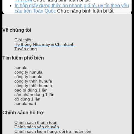
bản
cùng
phần
Top
In hộp giấy đựng thức ăn nhanh giá rẻ, uy tín theo yêu
giới
mẫu
mềm
10
ở
cầu trên Toàn Quốc
Chức năng bình luận bị tắt
hạn
Ly
quản
địa
In
gây
Bông
lý
chỉ
hộp
sốt
Bồng
quán
mua
giấy
Về chúng tôi
giới
Bềnh
trà
tủ
đựng
trẻ
mới
sữa
mát
thức
Giới thiệu
ra
phổ
bán
ăn
Hệ thống Nhà máy & Chi nhánh
mắt
biến
nước
nhanh
Tuyển dụng
của
hiện
uy
giá
Tìm kiếm phổ biến
Phê
nay
tín,
rẻ,
La
giá
uy
hunufa
tốt
tín
cong ty hunufa
tại
theo
công ty hunufa
TPHCM
yêu
cong ty tnhh hunufa
công ty tnhh hunufa
cầu
bao bì dùng 1 lần
trên
sản phẩm dùng 1 lần
Toàn
đồ dùng 1 lần
Quốc
hunufamart
Chính sách hỗ trợ
Chính sách thanh toán
Chính sách vận chuyển
Chính sách kiểm hàng, đổi trả, hoàn tiền