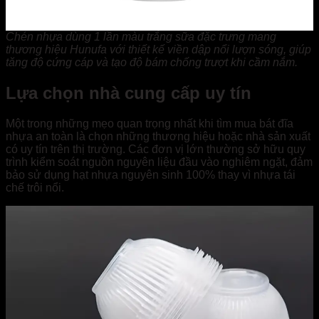
Chén nhựa dùng 1 lần màu trắng sữa đặc trưng mang
thương hiệu Hunufa với thiết kế viền dập nổi lượn sóng, giúp
tăng độ cứng cáp và tạo độ bám chống trượt khi cầm nắm.
L
ựa chọn nhà cung cấp uy tín
Một trong những mẹo quan trọng nhất khi tìm mua bát đĩa
nhựa an toàn là chọn những thương hiệu hoặc nhà sản xuất
có uy tín trên thị trường. Các đơn vị lớn thường sở hữu quy
trình kiểm soát nguồn nguyên liệu đầu vào nghiêm ngặt, đảm
bảo sử dụng hạt nhựa nguyên sinh 100% thay vì nhựa tái
chế trôi nổi.