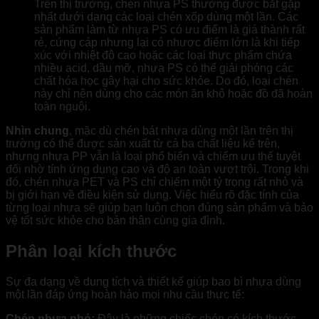
Trên thị trường, chén nhựa PS thường được bắt gặp
nhất dưới dạng các loại chén xốp dùng một lần. Các
sản phẩm làm từ nhựa PS có ưu điểm là giá thành rất
rẻ, cứng cáp nhưng lại có nhược điểm lớn là khi tiếp
xúc với nhiệt độ cao hoặc các loại thực phẩm chứa
nhiều acid, dầu mỡ, nhựa PS có thể giải phóng các
chất hóa học gây hại cho sức khỏe. Do đó, loại chén
này chỉ nên dùng cho các món ăn khô hoặc đồ đã hoàn
toàn nguội.
Nhìn chung
, mặc dù chén bát nhựa dùng một lần trên thị
trường có thể được sản xuất từ cả ba chất liệu kể trên,
nhưng nhựa PP vẫn là loại phổ biến và chiếm ưu thế tuyệt
đối nhờ tính ứng dụng cao và độ an toàn vượt trội. Trong khi
đó, chén nhựa PET và PS chỉ chiếm một tỷ trọng rất nhỏ và
bị giới hạn về điều kiện sử dụng. Việc hiểu rõ đặc tính của
từng loại nhựa sẽ giúp bạn luôn chọn đúng sản phẩm và bảo
vệ tốt sức khỏe cho bản thân cùng gia đình.
Phân loại kích thước
Sự đa dạng về dung tích và thiết kế giúp bao bì nhựa dùng
một lần đáp ứng hoàn hảo mọi nhu cầu thực tế:
Chén nhựa nhỏ:
Đây là những chiếc chén có kích thước