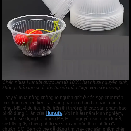
Chén nhựa Hunufa được làm từ 100% hạt nhựa nguyên sinh,
không chứa tạp chất độc hại và thân thiện với môi trường.
Thay vì mua hàng không rõ nguồn gốc ở các sạp chợ mập
mờ, bạn nên ưu tiên các sản phẩm có bao bì nhãn mác rõ
ràng. Một ví dụ tiêu biểu trên thị trường là các sản phẩm bao
bì đồ dùng 1 lần của
Hunufa
. Với nhiều năm kinh nghiệm,
Hunufa sử dụng hạt nhựa PP, PET nguyên sinh tinh khiết,
sở hữu giấy chứng nhận vệ sinh an toàn thực phẩm đạt
chuẩn ISO. Bạn có thể dễ dàng tìm thấy các sản phẩm chén