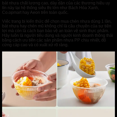
bát nhựa chất lượng cao, dày dặn của các thương hiệu uy
tín này tại hệ thống siêu thị lớn như Bách Hóa Xanh,
Co.opmart hay Aeon trên toàn quốc.
Việc trang bị kiến thức để chọn mua chén nhựa dùng 1 lần,
bát nhựa hay chén mũ không chỉ là câu chuyện của sự tiện
lợi mà còn là cách bạn bảo vệ an toàn vệ sinh thực phẩm.
Hãy luôn là người tiêu dùng và người kinh doanh thông thái
bằng cách ưu tiên các sản phẩm nhựa PP chịu nhiệt, độ
cứng cáp cao và có xuất xứ rõ ràng.