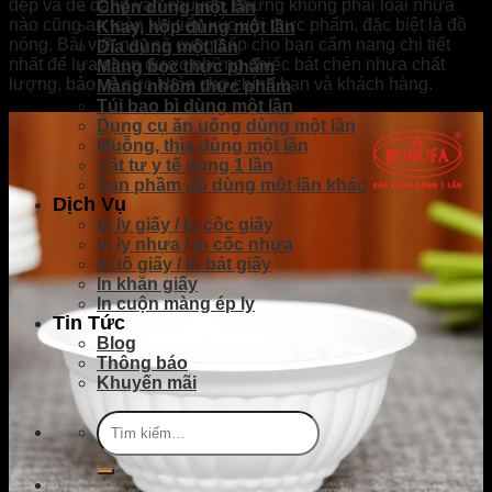
dẹp và dễ dàng vận chuyển, nhưng không phải loại nhựa
Chén dùng một lần
nào cũng an toàn khi tiếp xúc với thực phẩm, đặc biệt là đồ
Khay, hộp dùng một lần
nóng. Bài viết này sẽ cung cấp cho bạn cẩm nang chi tiết
Dĩa dùng một lần
nhất để lựa chọn được những chiếc bát chén nhựa chất
Màng bọc thực phẩm
lượng, bảo vệ sức khỏe cho chính bạn và khách hàng.
Màng nhôm thực phẩm
Túi bao bì dùng một lần
Dụng cụ ăn uống dùng một lần
Muỗng, thìa dùng một lần
Vật tư y tế dùng 1 lần
Sản phầm đồ dùng một lần khác
Dịch Vụ
In ly giấy / In cốc giấy
In ly nhựa / In cốc nhựa
In tô giấy / in bát giấy
In khăn giấy
In cuộn màng ép ly
Tin Tức
Blog
Thông báo
Khuyến mãi
Tìm
kiếm: