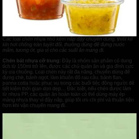
Các loại chén nhựa nhỏ kèm nắp đậy chuyên dụng, thiết kế
kín hơi chống tràn tuyệt đối, thường dùng để đựng nước
mắm, tương ớt, gia vị cho các suất ăn mang đi.
Chén bát nhựa cỡ trung:
Đây là nhóm sản phẩm có dung
tích từ 150ml trở lên, được các chủ quán ăn và gia đình cực
kỳ ưa chuộng. Loại chén này rất đa năng, chuyên dùng để
đựng chè, bánh ngọt, làm khuôn đổ rau câu, bánh flan,
panna cotta hoặc phục vụ trong các buổi tiệc đông người để
tiết kiệm thời gian dọn dẹp… Đặc biệt, nếu chén được làm
từ nhựa PP, các quán ăn hoàn toàn có thể dùng máy ép
màng nhựa thay vì đậy nắp, giúp tối ưu chi phí và thuận tiện
hơn khi vận chuyển mang đi.