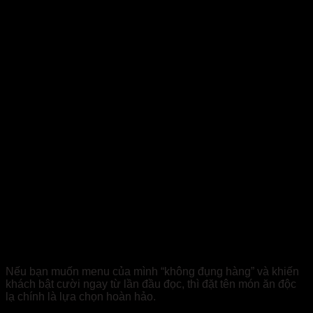
Nếu bạn muốn menu của mình “không đụng hàng” và khiến
khách bật cười ngay từ lần đầu đọc, thì đặt tên món ăn độc
lạ chính là lựa chọn hoàn hảo.