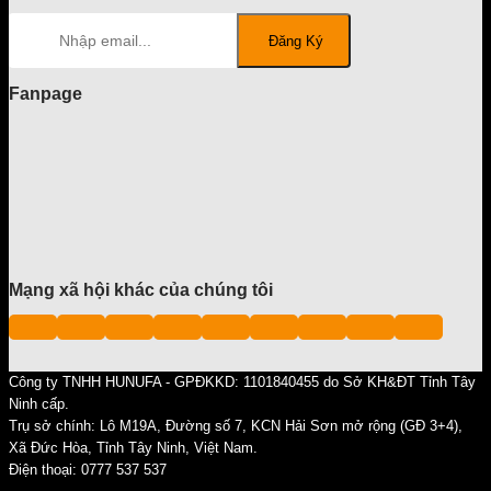
Fanpage
Mạng xã hội khác của chúng tôi
Công ty TNHH HUNUFA - GPĐKKD: 1101840455 do Sở KH&ĐT Tỉnh Tây
Ninh cấp.
Trụ sở chính: Lô M19A, Đường số 7, KCN Hải Sơn mở rộng (GĐ 3+4),
Xã Đức Hòa, Tỉnh Tây Ninh, Việt Nam.
Điện thoại: 0777 537 537