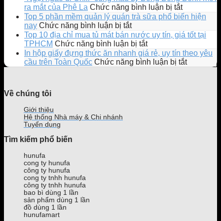
ra
ở
ra mắt của Phê La
Chức năng bình luận bị tắt
mắt
“Ngọt
Top 5 phần mềm quản lý quán trà sữa phổ biến hiện
Ly
ngào
ở
nay
Chức năng bình luận bị tắt
EMOJI
đi
Top
Top 10 địa chỉ mua tủ mát bán nước uy tín, giá tốt tại
phiên
Chill”
5
ở
TPHCM
Chức năng bình luận bị tắt
bản
cùng
phần
Top
In hộp giấy đựng thức ăn nhanh giá rẻ, uy tín theo yêu
giới
mẫu
mềm
10
ở
cầu trên Toàn Quốc
Chức năng bình luận bị tắt
hạn
Ly
quản
địa
In
gây
Bông
lý
chỉ
hộp
sốt
Bồng
quán
mua
giấy
Về chúng tôi
giới
Bềnh
trà
tủ
đựng
trẻ
mới
sữa
mát
thức
Giới thiệu
ra
phổ
bán
ăn
Hệ thống Nhà máy & Chi nhánh
mắt
biến
nước
nhanh
Tuyển dụng
của
hiện
uy
giá
Tìm kiếm phổ biến
Phê
nay
tín,
rẻ,
La
giá
uy
hunufa
tốt
tín
cong ty hunufa
tại
theo
công ty hunufa
TPHCM
yêu
cong ty tnhh hunufa
công ty tnhh hunufa
cầu
bao bì dùng 1 lần
trên
sản phẩm dùng 1 lần
Toàn
đồ dùng 1 lần
Quốc
hunufamart