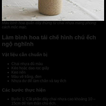
Mẫu bình hoa quấn dây thừng từ chai nhựa mang phong
cách mộc mạc.
Làm bình hoa tái chế hình chú ếch
ngộ nghĩnh
Vật liệu cần chuẩn bị
Chai nhựa đủ màu
Kéo hoặc dao rọc giấy
Keo nến
Màu vẽ trắng, đen
Nhựa dư để làm chân và tay ếch
Các bước thực hiện
Bước 1: Cắt phần đáy chai nhựa cao khoảng 10 –
15cm để làm thân chú ếch.