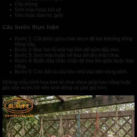
Dây thừng
Sơn màu hoặc bút vẽ
Kéo hoặc dao rọc giấy
Các bước thực hiện
Bước 1: Cắt phần giữa chai nhựa để tạo khoảng trống
trồng cây.
Bước 2: Đục hai lỗ nhỏ hai bên để luồn dây treo.
Bước 3: Sơn màu hoặc vẽ họa tiết lên thân chai.
Bước 4: Buộc dây chắc chắn để treo lên giàn hoặc ban
công.
Bước 5: Cho đất và cây hoa nhỏ vào bên trong bình.
Những mẫu bình hoa treo từ chai nhựa giúp ban công hoặc
góc sân vườn trở nên sinh động và gần gũi hơn.