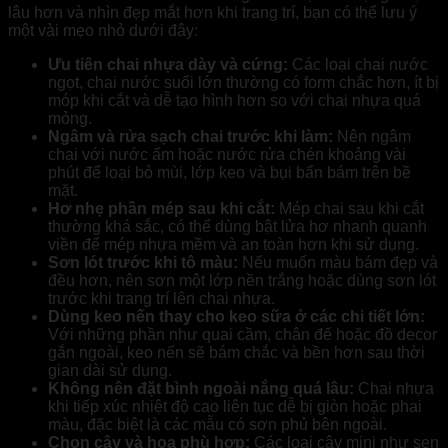
lâu hơn và nhìn đẹp mắt hơn khi trang trí, bạn có thể lưu ý
một vài mẹo nhỏ dưới đây:
Ưu tiên chai nhựa dày và cứng:
Các loại chai nước
ngọt, chai nước suối lớn thường có form chắc hơn, ít bị
móp khi cắt và dễ tạo hình hơn so với chai nhựa quá
mỏng.
Ngâm và rửa sạch chai trước khi làm:
Nên ngâm
chai với nước ấm hoặc nước rửa chén khoảng vài
phút để loại bỏ mùi, lớp keo và bụi bẩn bám trên bề
mặt.
Hơ nhẹ phần mép sau khi cắt:
Mép chai sau khi cắt
thường khá sắc, có thể dùng bật lửa hơ nhanh quanh
viền để mép nhựa mềm và an toàn hơn khi sử dụng.
Sơn lót trước khi tô màu:
Nếu muốn màu bám đẹp và
đều hơn, nên sơn một lớp nền trắng hoặc dùng sơn lót
trước khi trang trí lên chai nhựa.
Dùng keo nến thay cho keo sữa ở các chi tiết lớn:
Với những phần như quai cầm, chân đế hoặc đồ decor
gắn ngoài, keo nến sẽ bám chắc và bền hơn sau thời
gian dài sử dụng.
Không nên đặt bình ngoài nắng quá lâu:
Chai nhựa
khi tiếp xúc nhiệt độ cao liên tục dễ bị giòn hoặc phai
màu, đặc biệt là các mẫu có sơn phủ bên ngoài.
Chọn cây và hoa phù hợp:
Các loại cây mini như sen