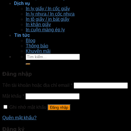
Dịch vụ
In ly giấy / In cốc giấy
In ly nhựa / In cốc nhựa
In tô giấy / in bát giấy
In khăn giấy
In cuộn màng ép ly
Tin tức
Blog
Thông báo
Khuyến mãi
Tìm
kiếm:
Đăng nhập
Tên tài khoản hoặc địa chỉ email
*
Mật khẩu
*
Ghi nhớ mật khẩu
Đăng nhập
Quên mật khẩu?
Đăng ký