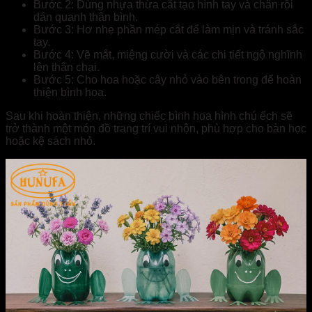
Bước 2: Dùng nhựa thừa cắt tạo hình tay và chân rồi
dán quanh thân bình.
Bước 3: Hơ nhẹ phần mép cắt để làm mịn và tránh sắc
tay.
Bước 4: Vẽ mắt, miệng cười và các chi tiết ngộ nghĩnh
lên thân chai.
Bước 5: Cho hoa hoặc cây nhỏ vào bên trong để hoàn
thiện bình hoa.
Sau khi hoàn thiện, những chiếc bình hoa hình chú ếch sẽ
trở thành một món đồ trang trí vui nhộn, phù hợp cho bàn học
hoặc kệ sách nhỏ.