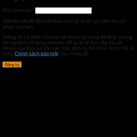
Địa chỉ email
*
Một liên kết để đặt mật khẩu mới sẽ được gửi đến địa chỉ
email của bạn.
Thông tin cá nhân của bạn sẽ được sử dụng để tăng cường
trải nghiệm sử dụng website, để quản lý truy cập vào tài
khoản của bạn, và cho các mục đích cụ thể khác được mô tả
trong
Chính sách bảo mật
của chúng tôi.
Đăng ký