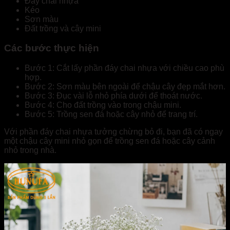
Đáy chai nhựa
Kéo
Sơn màu
Đất trồng và cây mini
Các bước thực hiện
Bước 1: Cắt lấy phần đáy chai nhựa với chiều cao phù
hợp.
Bước 2: Sơn màu bên ngoài để chậu cây đẹp mắt hơn.
Bước 3: Đục vài lỗ nhỏ phía dưới để thoát nước.
Bước 4: Cho đất trồng vào trong chậu mini.
Bước 5: Trồng sen đá hoặc cây nhỏ để trang trí.
Với phần đáy chai nhựa tưởng chừng bỏ đi, bạn đã có ngay
một chậu cây mini nhỏ gọn để trồng sen đá hoặc cây cảnh
nhỏ trong nhà.