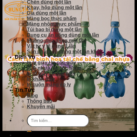
Chén dùng một lần
Khay, hộp dùng một lần
Dĩa dùng một lần
Màng bọc thực phẩm
Màng nhôm thực phẩm
Túi bao bì dùng một lần
Dụng cụ ăn uống dùng một lần
Muỗng, thìa dùng một lần
Vật tư y tế dùng 1 lần
Sản phầm đồ dùng một lần khác
Dịch Vụ
In ly giấy / In cốc giấy
In ly nhựa / In cốc nhựa
In tô giấy / in bát giấy
In khăn giấy
In cuộn màng ép ly
Tin Tức
Blog
Thông báo
Khuyến mãi
Tìm
kiếm: