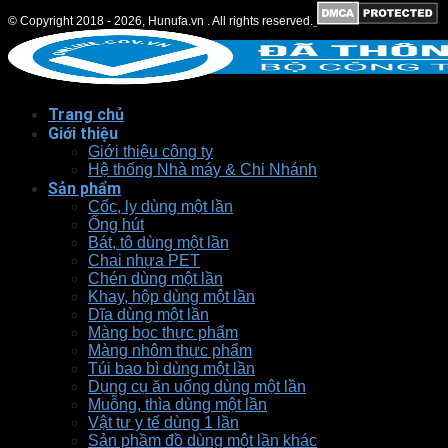
© Copyright 2018 - 2026, Hunufa.vn . All rights reserved.
Trang chủ
Giới thiệu
Giới thiệu công ty
Hệ thống Nhà máy & Chi Nhánh
Sản phẩm
Cốc, ly dùng một lần
Ống hút
Bát, tô dùng một lần
Chai nhựa PET
Chén dùng một lần
Khay, hộp dùng một lần
Dĩa dùng một lần
Màng bọc thực phẩm
Màng nhôm thực phẩm
Túi bao bì dùng một lần
Dụng cụ ăn uống dùng một lần
Muỗng, thìa dùng một lần
Vật tư y tế dùng 1 lần
Sản phầm đồ dùng một lần khác