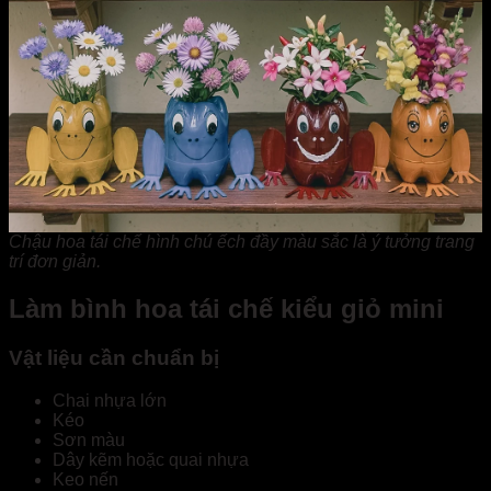
Chậu hoa tái chế hình chú ếch đầy màu sắc là ý tưởng trang
trí đơn giản.
Làm bình hoa tái chế kiểu giỏ mini
Vật liệu cần chuẩn bị
Chai nhựa lớn
Kéo
Sơn màu
Dây kẽm hoặc quai nhựa
Keo nến