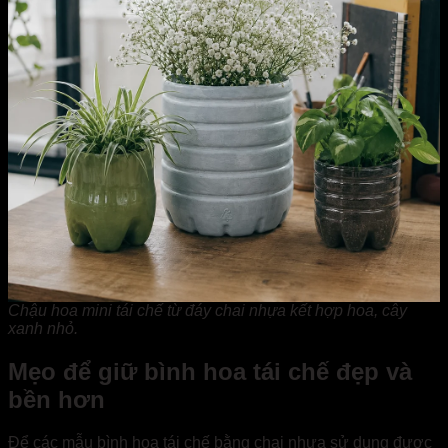
Chậu hoa mini tái chế từ đáy chai nhựa kết hợp hoa, cây
xanh nhỏ.
Mẹo để giữ bình hoa tái chế đẹp và
bền hơn
Để các mẫu bình hoa tái chế bằng chai nhựa sử dụng được