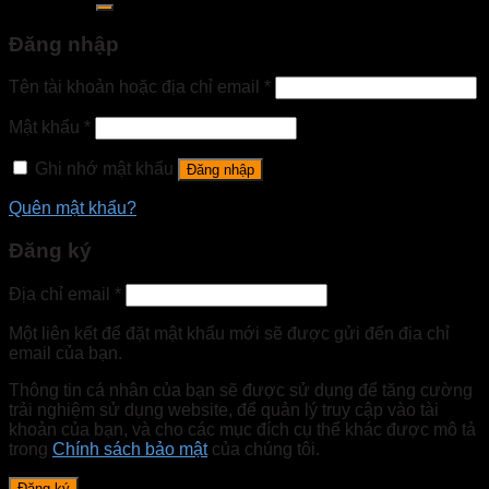
Đăng nhập
Tên tài khoản hoặc địa chỉ email
*
Mật khẩu
*
Ghi nhớ mật khẩu
Đăng nhập
Quên mật khẩu?
Đăng ký
Địa chỉ email
*
Một liên kết để đặt mật khẩu mới sẽ được gửi đến địa chỉ
email của bạn.
Thông tin cá nhân của bạn sẽ được sử dụng để tăng cường
trải nghiệm sử dụng website, để quản lý truy cập vào tài
khoản của bạn, và cho các mục đích cụ thể khác được mô tả
trong
Chính sách bảo mật
của chúng tôi.
Đăng ký