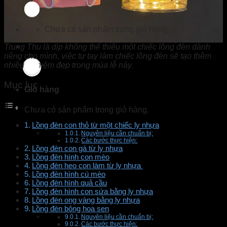
Chưa có sản phẩm trong giỏ hàng.
Trung Thu là dịp không thể thiếu một chiếc lồng đèn dành
riêng cho mình, việc tự tay làm chiếc lồng đèn sẽ tạo thêm
nhiều kỷ niệm đẹp trong mùa lễ này.
Mục lục
Giỏ hàng
Chưa có sản phẩm trong giỏ hàng.
Lồng đèn con thỏ từ một chiếc ly nhựa
Nguyên liệu cần chuẩn bị:
Các bước thực hiện:
Lồng đèn con gà từ ly nhựa
Lồng đèn hình con mèo
Lồng đèn heo con làm từ ly nhựa
Lồng đèn hình cú mèo
Lồng đèn hình quả cầu
Lồng đèn hình con sứa bằng ly nhựa
Lồng đèn ong vàng bằng ly nhựa
Lồng đèn bông hoa sen
Nguyên liệu cần chuẩn bị:
Các bước thực hiện: