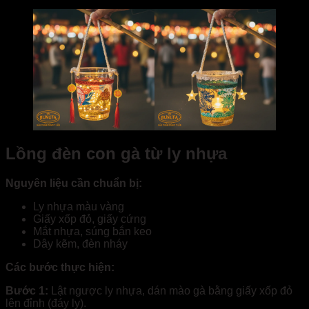
Lồng đèn con gà từ ly nhựa
Nguyên liệu cần chuẩn bị:
Ly nhựa màu vàng
Giấy xốp đỏ, giấy cứng
Mắt nhựa, súng bắn keo
Dây kẽm, đèn nháy
Các bước thực hiện:
Bước 1:
Lật ngược ly nhựa, dán mào gà bằng giấy xốp đỏ
lên đỉnh (đáy ly).