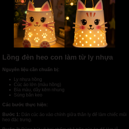
Lồng đèn heo con làm từ ly nhựa
Nguyên liệu cần chuẩn bị:
Ly nhựa hồng
Cúc áo lớn (màu hồng)
Bìa màu, dây kẽm nhung
Súng bắn keo
Các bước thực hiện:
Bước 1:
Dán cúc áo vào chính giữa thân ly để làm chiếc mũi
heo đặc trưng.