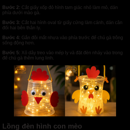
Bước 2:
Cắt giấy xốp đỏ hình tam giác nhỏ làm mỏ, dán
phía dưới mào gà.
Bước 3:
Cắt hai hình oval từ giấy cứng làm cánh, dán cân
đối hai bên thân ly.
Bước 4:
Gắn đôi mắt nhựa vào phía trước để chú gà trông
sống động hơn.
Bước 5:
Xỏ dây treo vào mép ly và đặt đèn nháy vào trong
để chú gà thêm lung linh.
Lồng đèn hình con mèo