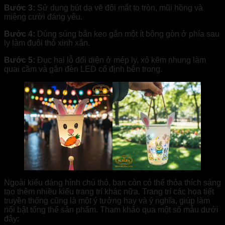
Bước 3:
Sử dụng bút dạ vẽ đôi mắt to tròn, mũi hồng và
miệng cười đáng yêu.
Bước 4:
Dùng súng bắn keo gắn một ít bông gòn ở phía sau
ly làm đuôi thỏ xinh xắn.
Bước 5:
Đục hai lỗ đối diện ở mép ly, xỏ kẽm nhung làm
quai cầm và gắn đèn LED cố định bên trong.
Ngoài kiểu dáng hình chú thỏ, bạn còn có thể thỏa thích sáng
tạo thêm nhiều kiểu trang trí khác nữa. Trang trí các họa tiết
truyền thống cũng là một ý tưởng hay và ý nghĩa, giúp làm
nổi bật tổng thể sản phẩm. Tham khảo qua một số mẫu dưới
đây: