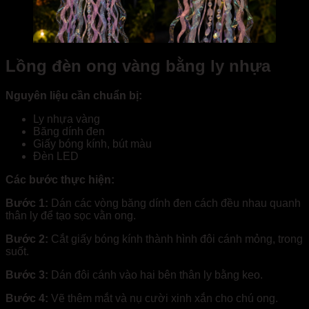
Lồng đèn ong vàng bằng ly nhựa
Nguyên liệu cần chuẩn bị:
Ly nhựa vàng
Băng dính đen
Giấy bóng kính, bút màu
Đèn LED
Các bước thực hiện:
Bước 1:
Dán các vòng băng dính đen cách đều nhau quanh
thân ly để tạo sọc vằn ong.
Bước 2:
Cắt giấy bóng kính thành hình đôi cánh mỏng, trong
suốt.
Bước 3:
Dán đôi cánh vào hai bên thân ly bằng keo.
Bước 4:
Vẽ thêm mắt và nụ cười xinh xắn cho chú ong.