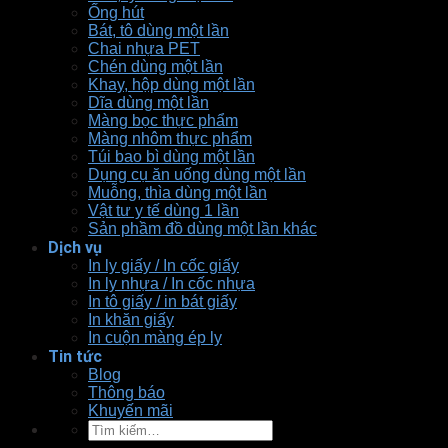
Ống hút
Bát, tô dùng một lần
Chai nhựa PET
Chén dùng một lần
Khay, hộp dùng một lần
Dĩa dùng một lần
Màng bọc thực phẩm
Màng nhôm thực phẩm
Túi bao bì dùng một lần
Dụng cụ ăn uống dùng một lần
Muỗng, thìa dùng một lần
Vật tư y tế dùng 1 lần
Sản phầm đồ dùng một lần khác
Dịch vụ
In ly giấy / In cốc giấy
In ly nhựa / In cốc nhựa
In tô giấy / in bát giấy
In khăn giấy
In cuộn màng ép ly
Tin tức
Blog
Thông báo
Khuyến mãi
Tìm
kiếm: