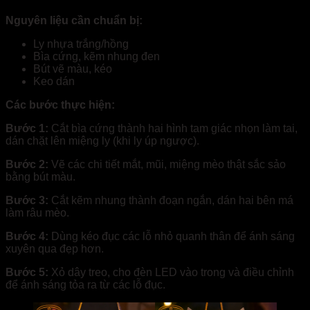
Nguyên liệu cần chuẩn bị:
Ly nhựa trắng/hồng
Bìa cứng, kẽm nhung đen
Bút vẽ màu, kéo
Keo dán
Các bước thực hiện:
Bước 1:
Cắt bìa cứng thành hai hình tam giác nhọn làm tai,
dán chặt lên miệng ly (khi ly úp ngược).
Bước 2:
Vẽ các chi tiết mắt, mũi, miệng mèo thật sắc sảo
bằng bút màu.
Bước 3:
Cắt kẽm nhung thành đoạn ngắn, dán hai bên má
làm râu mèo.
Bước 4:
Dùng kéo đục các lỗ nhỏ quanh thân để ánh sáng
xuyên qua đẹp hơn.
Bước 5:
Xỏ dây treo, cho đèn LED vào trong và điều chỉnh
để ánh sáng tỏa ra từ các lỗ đục.