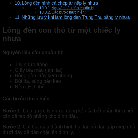
Lồng đèn hình cá chép từ nắp ly nhựa
Nguyên liệu cần chuẩn bị:
Các bước thực hiện:
Những lưu ý khi làm lồng đèn Trung Thu bằng ly nhựa
Lồng đèn con thỏ từ một chiếc ly
nhựa
Nguyên liệu cần chuẩn bị:
1 ly nhựa trắng
Giấy bìa màu (làm tai)
Bông gòn, dây kẽm nhung
Bút dạ, súng bắn keo
Đèn LED nhỏ
Các bước thực hiện:
Bước 1:
Lật ngược ly nhựa, dùng kéo tỉa bớt phần thừa nếu
cần để tạo độ phẳng cho đỉnh đầu.
Bước 2:
Cắt bìa màu thành hình hai tai thỏ dài, gấp mép nhỏ
dưới đáy để dán chặt lên đỉnh ly.