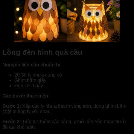
Lồng đèn hình quả cầu
Nguyên liệu cần chuẩn bị:
20-30 ly nhựa cùng cỡ
Ghim bấm giấy
Đèn LED dây
Các bước thực hiện:
Bước 1:
Xếp các ly nhựa thành vòng tròn, dùng ghim bấm
chặt miệng ly với nhau.
Bước 2:
Tiếp tục thêm các hàng ly mới lên trên hoặc dưới
để tạo khối cầu.