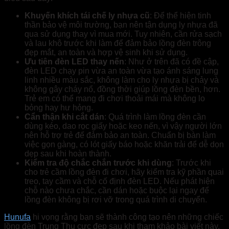
Khuyến khích tái chế ly nhựa cũ
: Để thể hiện tinh
thần bảo vệ môi trường, bạn nên tận dụng ly nhựa đã
qua sử dụng thay vì mua mới. Tuy nhiên, cần rửa sạch
và lau khô trước khi làm để đảm bảo lồng đèn trông
đẹp mắt, an toàn và hợp vệ sinh khi sử dụng.
Ưu tiên đèn LED thay nến
: Như ở trên đã có đề cập,
đèn LED chạy pin vừa an toàn vừa tạo ánh sáng lung
linh nhiều màu sắc, không làm cho ly nhựa bị chảy và
không gây cháy nổ, đồng thời giúp lồng đèn bền, hơn.
Trẻ em có thể mang đi chơi thoải mái mà không lo
bỏng hay hư hỏng.
Cẩn thận khi cắt dán
: Quá trình làm lồng đèn cần
dùng kéo, dao rọc giấy hoặc keo nến, vì vậy người lớn
nên hỗ trợ trẻ để đảm bảo an toàn. Chuẩn bị bàn làm
việc gọn gàng, có lót giấy báo hoặc khăn trải để dễ dọn
dẹp sau khi hoàn thành.
Kiểm tra độ chắc chắn trước khi dùng
: Trước khi
cho trẻ cầm lồng đèn đi chơi, hãy kiểm tra kỹ phần quai
treo, tay cầm và chỗ cố định đèn LED. Nếu phát hiện
chỗ nào chưa chắc, cần dán hoặc buộc lại ngay để
lồng đèn không bị rơi vỡ trong quá trình di chuyển.
Hunufa
hi vọng rằng bạn sẽ thành công tạo nên những chiếc
lồng đèn Trung Thu cực đẹp sau khi tham khảo bài viết này.