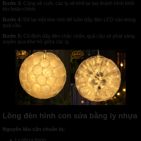
Bước 3:
Càng về cuối, các ly sẽ khít lại tạo thành hình khối
kín hoàn chỉnh.
Bước 4:
Để lại một khe nhỏ để luồn dây đèn LED vào trong
quả cầu.
Bước 5:
Cố định dây đèn chắc chắn, quả cầu sẽ phát sáng
xuyên qua khe hở giữa các ly.
Lồng đèn hình con sứa bằng ly nhựa
Nguyên liệu cần chuẩn bị:
Ly nhựa trong