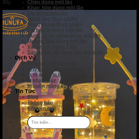
đây.
Chén dùng một lần
Khay, hộp dùng một lần
Dĩa dùng một lần
Màng bọc thực phẩm
Màng nhôm thực phẩm
Túi bao bì dùng một lần
Dụng cụ ăn uống dùng một lần
Muỗng, thìa dùng một lần
Vật tư y tế dùng 1 lần
Sản phầm đồ dùng một lần khác
Dịch Vụ
In ly giấy / In cốc giấy
In ly nhựa / In cốc nhựa
In tô giấy / in bát giấy
In khăn giấy
In cuộn màng ép ly
Tin Tức
Blog
Thông báo
Khuyến mãi
Tìm
kiếm: