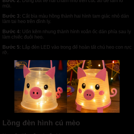
Bước 2:
Dùng bút vẽ hai chấm nhỏ trên cúc áo để làm lỗ
mũi.
Bước 3:
Cắt bìa màu hồng thành hai hình tam giác nhỏ dán
làm tai heo trên đỉnh ly.
Bước 4:
Uốn kẽm nhung thành hình xoắn ốc dán phía sau ly
làm chiếc đuôi heo.
Bước 5:
Lắp đèn LED vào trong để hoàn tất chú heo con rực
rỡ.
Lồng đèn hình cú mèo