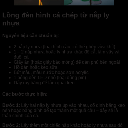
Lồng đèn hình cá chép từ nắp ly
nhựa
Nguyên liệu cần chuẩn bị:
2 nắp ly nhựa (loại hình cầu, có thể ghép vừa khít)
1 – 2 nắp nhựa hoặc ly nhựa khác để cắt làm vây và
đuôi cá
Giấy ăn (hoặc giấy báo mỏng) để dán phủ bên ngoài
Hồ dán hoặc keo sữa
Bút màu, màu nước hoặc sơn acrylic
1 bóng đèn LED nhỏ (loại dùng pin)
Dây ruy băng để làm quai treo
Các bước thực hiện:
Bước 1:
Lấy hai nắp ly nhựa úp vào nhau, cố định bằng keo
nến hoặc băng dính để tạo thành một quả cầu – đây sẽ là
thân chính của cá.
Bước 2:
Lấy thêm một chiếc nắp khác hoặc ly nhựa sau đó