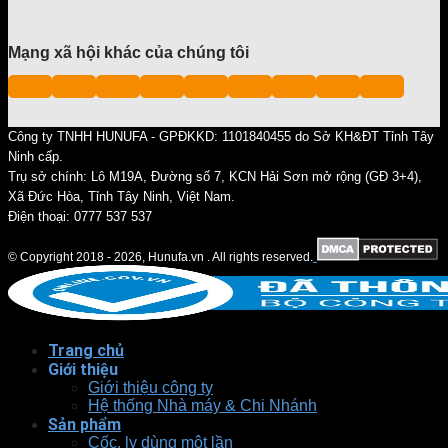
Mạng xã hội khác của chúng tôi
Công ty TNHH HUNUFA - GPĐKKD: 1101840455 do Sở KH&ĐT Tỉnh Tây
Ninh cấp.
Trụ sở chính: Lô M19A, Đường số 7, KCN Hải Sơn mở rộng (GĐ 3+4),
Xã Đức Hòa, Tỉnh Tây Ninh, Việt Nam.
Điện thoại: 0777 537 537
© Copyright 2018 - 2026, Hunufa.vn . All rights reserved.
Trang chủ
Giới thiệu
Giới thiệu công ty
Hệ thống Nhà máy & Chi Nhánh
Sản phẩm
Cốc, ly dùng một lần