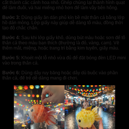
cắt thành các cánh hoa nhỏ. Ghép chúng lại thành hình quạt
để làm đuôi, và hai miếng nhỏ hơn để làm vây bên hông.
Bước 3:
Dùng giấy ăn dán phủ kín bề mặt thân cá bằng lớp
hồ dán mỏng. Lớp giấy này giúp dễ dàng tô màu, đồng thời
tạo độ chắc chắn.
Bước 4:
Sau khi lớp giấy khô, dùng bút màu hoặc sơn để tô
thân cá theo màu bạn thích (thường là đỏ, vàng, cam). Vẽ
thêm mắt, miệng, hoặc trang trí bằng kim tuyến, giấy màu.
Bước 5:
Khoét một lỗ nhỏ vừa đủ để đặt bóng đèn LED mini
vào trong thân cá.
Bước 6:
Dùng dây ruy băng hoặc dây dù buộc vào phần
thân cá, để trẻ dễ dàng mang đi chơi.