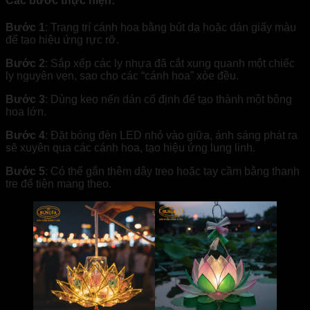
Các bước thực hiện:
Bước 1
: Trang trí cánh hoa bằng bút dạ hoặc dán giấy màu
để tạo hiệu ứng rực rỡ.
Bước 2
: Sắp xếp các ly nhựa đã cắt xung quanh một chiếc
ly nguyên vẹn, sao cho các “cánh hoa” xòe đều.
Bước 3
: Dùng keo nến dán cố định để tạo thành một bông
hoa lớn.
Bước 4
: Đặt bóng đèn LED nhỏ vào giữa, ánh sáng phát ra
sẽ xuyên qua các cánh hoa, tạo hiệu ứng lung linh.
Bước 5
: Có thể gắn thêm dây treo hoặc tay cầm bằng thanh
tre để tiện mang theo.