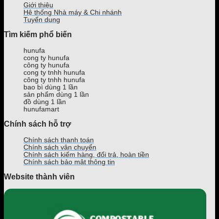
sữa
mát
thức
Giới thiệu
ra
phổ
bán
ăn
Hệ thống Nhà máy & Chi nhánh
mắt
biến
nước
nhanh
Tuyển dụng
của
hiện
uy
giá
Tìm kiếm phổ biến
Phê
nay
tín,
rẻ,
La
giá
uy
hunufa
tốt
tín
cong ty hunufa
tại
theo
công ty hunufa
TPHCM
yêu
cong ty tnhh hunufa
công ty tnhh hunufa
cầu
bao bì dùng 1 lần
trên
sản phẩm dùng 1 lần
Toàn
đồ dùng 1 lần
Quốc
hunufamart
Chính sách hỗ trợ
Chính sách thanh toán
Chính sách vận chuyển
Chính sách kiểm hàng, đổi trả, hoàn tiền
Chính sách bảo mật thông tin
Website thành viên