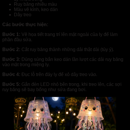
Ruy băng nhiều màu
Màu vẽ kính, keo dán
Dây treo
Các bước thực hiện:
Bước 1:
Vẽ họa tiết trang trí lên mặt ngoài của ly để làm
phần đầu sứa.
Bước 2:
Cắt ruy băng thành những dải thật dài (tùy ý).
Bước 3:
Dùng súng bắn keo dán lần lượt các dải ruy băng
vào mặt trong miệng ly.
Bước 4:
Đục lỗ trên đáy ly để xỏ dây treo vào.
Bước 5:
Gắn đèn LED nhỏ bên trong, khi treo lên, các sợi
ruy băng sẽ bay bổng như sứa đang bơi.