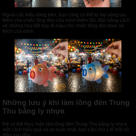
Ngoài các kiểu dáng trên, bạn cũng có thể tự tay sáng tạo
thêm cho chiếc lồng đèn của mình thêm độc đáo bằng cách
vẽ những họa tiết hay tô màu cho chiếc lồng đèn theo sở
thích của mình.
Những lưu ý khi làm lồng đèn Trung
Thu bằng ly nhựa
Để có thể thực hiện làm lồng đèn Trung Thu bằng ly nhựa
một cách hiệu quả và an toàn nhất, bạn cần chú ý kĩ một số
điều sau đây: