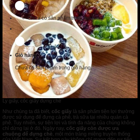
Chưa có sản phẩm trong giỏ hàng.
Giỏ hàng
Chưa có sản phẩm trong giỏ hàng.
Ly giấy, cốc giấy đựng chè
Như chúng ta đã biết,
cốc giấy
là sản phẩm tiện lợi thường
được sử dụng để đựng cà phê, trà sữa tại nhiều quán cà
phê. Tuy nhiên, sự tiện lợi và tính đa năng của chúng không
chỉ dừng lại ở đó. Ngày nay,
cốc giấy còn được ưa
chuộng để đựng chè
, một món tráng miệng truyền thống
của Việt Nam. Sự kết hợp này không chỉ mang đến sự tiện