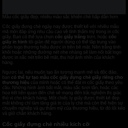
Mẫu cốc giấy đẹp, nhiều màu sắc khiến chè hấp dẫn hơn
Cốc giấy đựng chè ngày nay được thiết kế với nhiều mẫu
mã mới đáp ứng nhu cầu cao về tính thẩm mỹ trong in cốc
giấy. Bạn có thể lựa chọn
cốc giấy trắng
trơn, hoặc
cốc
giấy in hình
tối giản để người dùng có thể tập trung vào
phần logo thương hiệu được in trên bề mặt. Nền trắng tinh
khôi hoặc những đường nét nhẹ nhàng sẽ làm nổi bật logo
được in sắc nét trên bề mặt, thu hút ánh nhìn của khách
hàng.
Ngược lại, nếu muốn tạo ấn tượng mạnh mẽ và độc đáo,
bạn
có thể tự tạo mẫu cốc giấy đựng chè giấy riêng cho
thương hiệu
của mình hoặc có thể đặt in cốc giấy theo yêu
cầu. Những hình ảnh bắt mắt, màu sắc tươi tắn, hoặc các
họa tiết liên quan đến chè sẽ mang đến trải nghiệm thị giác
thú vị cho khách hàng. Một chiếc ly giấy được thiết kế đẹp
mắt không chỉ làm tăng giá trị của ly chè mà còn thể hiện sự
chuyên nghiệp và gu thẩm mỹ của thương hiệu, từ đó lôi kéo
và giữ chân khách hàng.
Cốc giấy đựng chè nhiều kích cỡ