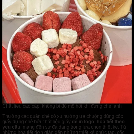
Chất liệu cao cấp, không bị đổ mồ hôi khi đựng chè lạnh
Thường các quán chè có xu hướng ưa chuộng dùng cốc
giấy đựng chè bởi chất liệu giấy
dễ in logo
,
họa tiết theo
yêu cầu
, mang đến sự đa dạng trong lựa chọn thiết kế. Từ
những họa tiết đơn giản đến những thiết kế phức tạp, cốc