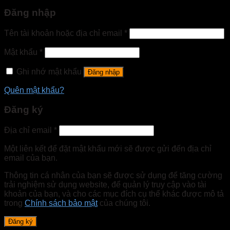
Đăng nhập
Tên tài khoản hoặc địa chỉ email
*
Mật khẩu
*
Ghi nhớ mật khẩu
Đăng nhập
Quên mật khẩu?
Đăng ký
Địa chỉ email
*
Một liên kết để đặt mật khẩu mới sẽ được gửi đến địa chỉ
email của bạn.
Thông tin cá nhân của bạn sẽ được sử dụng để tăng cường
trải nghiệm sử dụng website, để quản lý truy cập vào tài
khoản của bạn, và cho các mục đích cụ thể khác được mô tả
trong
Chính sách bảo mật
của chúng tôi.
Đăng ký