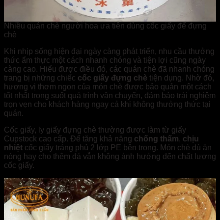
Nhiều quán chè người hoa ưa tiên dùng cốc giấy để đựng
chè
Khi nhịp sống hiện đại ngày càng phát triển, nhu cầu thưởng
thức ẩm thực một cách nhanh chóng và tiện lợi cũng ngày
càng cao. Hiểu được điều đó, các quán chè đã nhanh chóng
trang bị những chiếc
cốc giấy đựng chè
tiện dụng. Nhờ đó,
hương vị thơm ngon của món chè được bảo quản một cách
tốt nhất trong suốt quá trình vận chuyển, đảm bảo trải nghiệm
trọn vẹn cho khách hàng ngay cả khi không thưởng thức tại
quán.
Cốc giấy, ly giấy đựng chè thường được làm từ giấy
Cupstock cao cấp. Để tăng khả năng
chống thấm
,
chịu
nhiệt
cốc giấy tráng phủ 2 lớp PE bên trong. Món chè dù ăn
nóng hay cho thêm đá vẫn không ảnh hưởng đến chất lượng
cốc giấy.