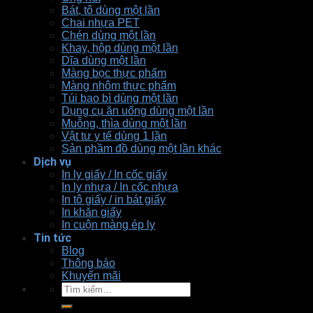
Bát, tô dùng một lần
Chai nhựa PET
Chén dùng một lần
Khay, hộp dùng một lần
Dĩa dùng một lần
Màng bọc thực phẩm
Màng nhôm thực phẩm
Túi bao bì dùng một lần
Dụng cụ ăn uống dùng một lần
Muỗng, thìa dùng một lần
Vật tư y tế dùng 1 lần
Sản phầm đồ dùng một lần khác
Dịch vụ
In ly giấy / In cốc giấy
In ly nhựa / In cốc nhựa
In tô giấy / in bát giấy
In khăn giấy
In cuộn màng ép ly
Tin tức
Blog
Thông báo
Khuyến mãi
Tìm
kiếm: