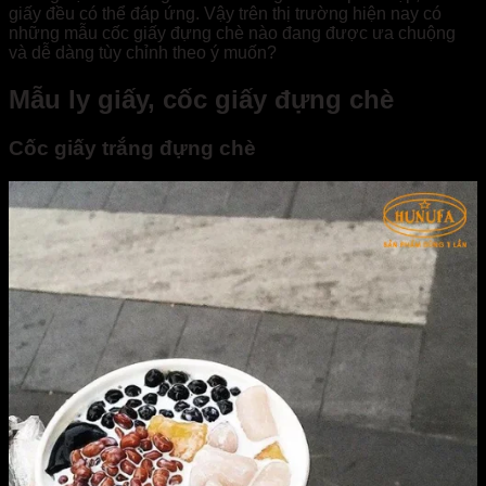
giấy đều có thể đáp ứng. Vậy trên thị trường hiện nay có
những mẫu cốc giấy đựng chè nào đang được ưa chuộng
và dễ dàng tùy chỉnh theo ý muốn?
Mẫu ly giấy, cốc giấy đựng chè
Cốc giấy trắng đựng chè