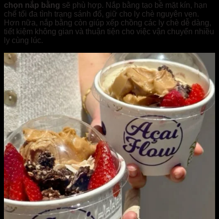
chọn nắp bằng
sẽ phù hợp. Nắp bằng tạo bề mặt kín, hạn
chế tối đa tình trạng sánh đổ, giữ cho ly chè nguyên vẹn.
Hơn nữa, nắp bằng còn giúp xếp chồng các ly chè dễ dàng,
tiết kiệm không gian và thuận tiện cho việc vận chuyển nhiều
ly cùng lúc.