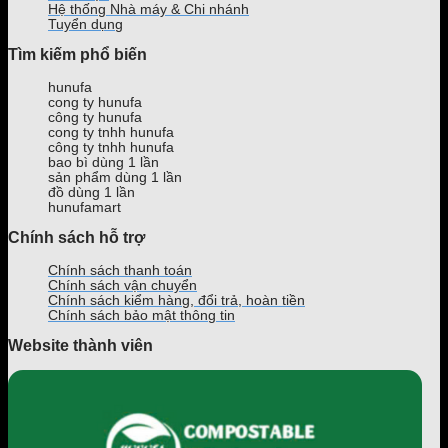
ra
phổ
bán
ăn
Hệ thống Nhà máy & Chi nhánh
mắt
biến
nước
nhanh
Tuyển dụng
của
hiện
uy
giá
Tìm kiếm phổ biến
Phê
nay
tín,
rẻ,
La
giá
uy
hunufa
tốt
tín
cong ty hunufa
tại
theo
công ty hunufa
TPHCM
yêu
cong ty tnhh hunufa
công ty tnhh hunufa
cầu
bao bì dùng 1 lần
trên
sản phẩm dùng 1 lần
Toàn
đồ dùng 1 lần
Quốc
hunufamart
Chính sách hỗ trợ
Chính sách thanh toán
Chính sách vận chuyển
Chính sách kiểm hàng, đổi trả, hoàn tiền
Chính sách bảo mật thông tin
Website thành viên