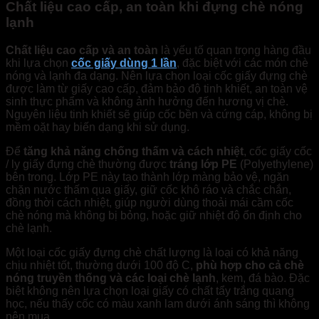
Chất liệu cao cấp, an toàn khi đựng chè nóng
lạnh
Chất liệu cao cấp và an toàn
là yếu tố quan trọng hàng đầu
khi lựa chọn
cốc giấy dùng 1 lần
, đặc biệt với các món chè
nóng và lạnh đa dạng. Nên lựa chọn loại cốc giấy đựng chè
được làm từ giấy cao cấp, đảm bảo độ tinh khiết, an toàn vệ
sinh thực phẩm và không ảnh hưởng đến hương vị chè.
Nguyên liệu tinh khiết sẽ giúp cốc bền và cứng cáp, không bị
mềm oặt hay biến dạng khi sử dụng.
Để
tăng khả năng chống thấm và cách nhiệt
, cốc giấy cốc
/ ly giấy đựng chè thường được
tráng lớp PE
(Polyethylene)
bên trong. Lớp PE này tạo thành lớp màng bảo vệ, ngăn
chặn nước thấm qua giấy, giữ cốc khô ráo và chắc chắn,
đồng thời cách nhiệt, giúp người dùng thoải mái cầm cốc
chè nóng mà không bị bỏng, hoặc giữ nhiệt độ ổn định cho
chè lạnh.
Một loại cốc giấy đựng chè chất lượng là loại có khả năng
chịu nhiệt tốt, thường dưới 100 độ C,
phù hợp cho cả chè
nóng truyền thống và các loại chè lạnh
, kem, đá bào. Đặc
biệt không nên lựa chọn loại giấy có chất tẩy trắng quang
học, nếu thấy cốc có màu xanh lam dưới ánh sáng thì không
nên mua.