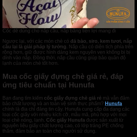
Cốc dễ dùng cho nắp cầu, nắp bằng tiện lợi mang đi
Ngược lại, với các món chè có
đá bào, siro, kem tươi, nắp
cầu lại là giải pháp lý tưởng
. Nắp cầu có diện tích phía trên
rộng hơn, giữ được hình dáng kem nguyên vẹn không bị bị
dính vào nắp. Đồng thời, nắp cầu cũng giúp bảo quản độ
lạnh của món chè tốt hơn.
Mua cốc giấy đựng chè giá rẻ, đáp
ứng tiêu chuẩn tại Hunufa
Bạn đang tìm kiếm
cốc giấy đựng chè giá rẻ
mà vẫn đảm
bảo chất lượng và an toàn vệ sinh thực phẩm?
Hunufa
chính là địa chỉ đáng tin cậy. Hunufa cung cấp đa dạng các
loại cốc giấy với nhiều kích cỡ, mẫu mã, phù hợp với mọi
loại chè nóng, lạnh.
Cốc giấy Hunufa
được sản xuất từ
nguyên liệu giấy chất lượng cao, có lớp tráng PE chống
thấm, đảm bảo an toàn cho người sử dụng.