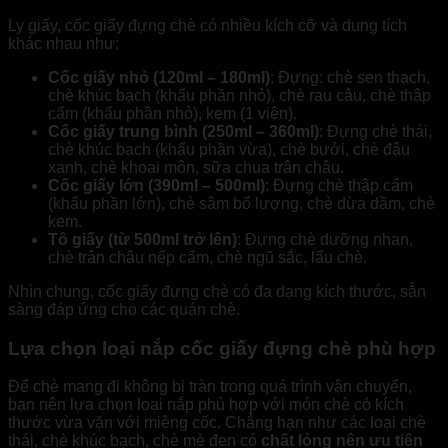
Ly giấy, cốc giấy đựng chè có nhiều kích cỡ và dung tích
khác nhau như:
Cốc giấy nhỏ (120ml – 180ml)
: Đựng: chè sen thạch,
chè khúc bạch (khẩu phần nhỏ), chè rau câu, chè thập
cẩm (khẩu phần nhỏ), kem (1 viên).
Cốc giấy trung bình (250ml – 360ml)
: Đựng chè thái,
chè khúc bạch (khẩu phần vừa), chè bưởi, chè đậu
xanh, chè khoai môn, sữa chua trân châu.
Cốc giấy lớn (390ml – 500ml)
: Đựng chè thập cẩm
(khẩu phần lớn), chè sâm bổ lượng, chè dừa dầm, chè
kem.
Tô giấy (từ 500ml trở lên)
: Đựng chè dưỡng nhan,
chè trân châu nếp cẩm, chè ngũ sắc, lẩu chè.
Nhìn chung, cốc giấy đựng chè có đa dạng kích thước, sẵn
sàng đáp ứng cho các quán chè.
Lựa chọn loại nắp cốc giấy đựng chè phù hợp
Để chè mang đi không bị tràn trong quá trình vận chuyển,
bạn nên lựa chọn loại nắp phù hợp với món chè có kích
thước vừa vặn với miệng cốc. Chẳng hạn như các loại chè
thái, chè khúc bạch, chè mè đen có
chất lỏng nên ưu tiên