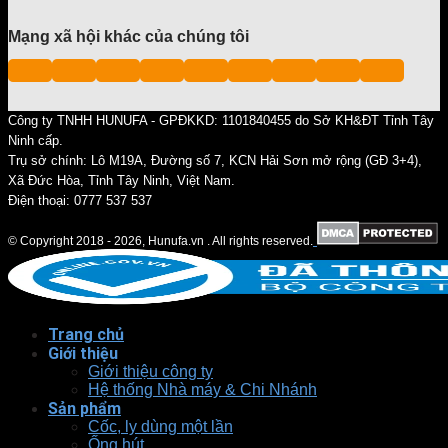
Mạng xã hội khác của chúng tôi
Công ty TNHH HUNUFA - GPĐKKD: 1101840455 do Sở KH&ĐT Tỉnh Tây
Ninh cấp.
Trụ sở chính: Lô M19A, Đường số 7, KCN Hải Sơn mở rộng (GĐ 3+4),
Xã Đức Hòa, Tỉnh Tây Ninh, Việt Nam.
Điện thoại: 0777 537 537
© Copyright 2018 - 2026, Hunufa.vn . All rights reserved.
Trang chủ
Giới thiệu
Giới thiệu công ty
Hệ thống Nhà máy & Chi Nhánh
Sản phẩm
Cốc, ly dùng một lần
Ống hút