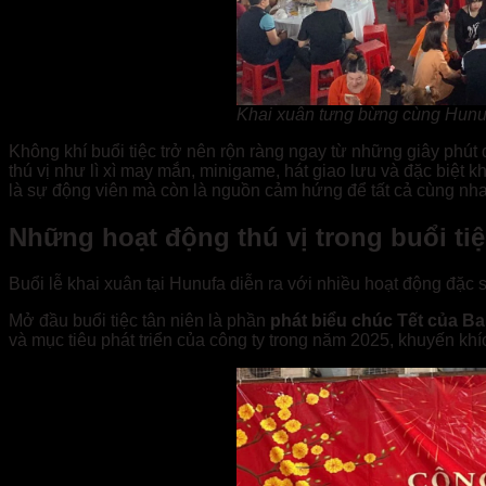
Khai xuân tưng bừng cùng Hunu
Không khí buổi tiệc trở nên rộn ràng ngay từ những giây phút 
thú vị như lì xì may mắn, minigame, hát giao lưu và đặc biệt k
là sự động viên mà còn là nguồn cảm hứng để tất cả cùng n
Những hoạt động thú vị trong buổi ti
Buổi lễ khai xuân tại Hunufa diễn ra với nhiều hoạt động đặc sắ
Mở đầu buổi tiệc tân niên là phần
phát biểu chúc Tết của Ba
và mục tiêu phát triển của công ty trong năm 2025, khuyến khí