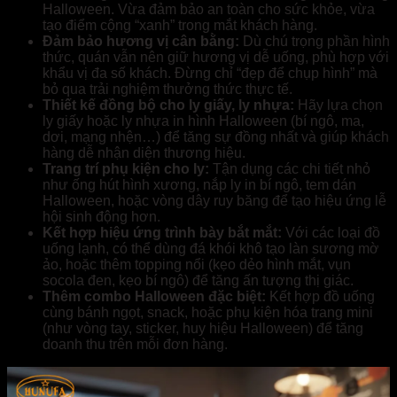
Halloween. Vừa đảm bảo an toàn cho sức khỏe, vừa
tạo điểm cộng “xanh” trong mắt khách hàng.
Đảm bảo hương vị cân bằng:
Dù chú trọng phần hình
thức, quán vẫn nên giữ hương vị dễ uống, phù hợp với
khẩu vị đa số khách. Đừng chỉ “đẹp để chụp hình” mà
bỏ qua trải nghiệm thưởng thức thực tế.
Thiết kế đồng bộ cho ly giấy, ly nhựa:
Hãy lựa chọn
ly giấy hoặc ly nhựa in hình Halloween (bí ngô, ma,
dơi, mạng nhện…) để tăng sự đồng nhất và giúp khách
hàng dễ nhận diện thương hiệu.
Trang trí phụ kiện cho ly:
Tận dụng các chi tiết nhỏ
như ống hút hình xương, nắp ly in bí ngô, tem dán
Halloween, hoặc vòng dây ruy băng để tạo hiệu ứng lễ
hội sinh động hơn.
Kết hợp hiệu ứng trình bày bắt mắt:
Với các loại đồ
uống lạnh, có thể dùng đá khói khô tạo làn sương mờ
ảo, hoặc thêm topping nổi (kẹo dẻo hình mắt, vụn
socola đen, kẹo bí ngô) để tăng ấn tượng thị giác.
Thêm combo Halloween đặc biệt:
Kết hợp đồ uống
cùng bánh ngọt, snack, hoặc phụ kiện hóa trang mini
(như vòng tay, sticker, huy hiệu Halloween) để tăng
doanh thu trên mỗi đơn hàng.