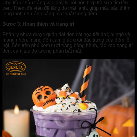
Cho trân châu trắng vào đáy ly, rót hỗn hợp trà sữa tím lên
trên. Thêm đá viên để tăng độ mát lạnh, giúp màu sắc thêm
long lanh như ánh sáng ma thuật trong đêm.
Bước 3: Hoàn thiện và trang trí
Phần ly nhựa được quấn đai đen cắt họa tiết dơi, bí ngô và
mạng nhện, mang đến cảm giác u tối đặc trưng của đêm lễ
hội. Bên trên phủ kem tươi trắng bồng bềnh, rắc kẹo trang trí
đen, cam tạo độ tương phản bắt mắt.