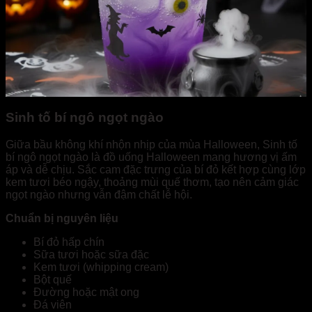
Sinh tố bí ngô ngọt ngào
Giữa bầu không khí nhộn nhịp của mùa Halloween, Sinh tố
bí ngô ngọt ngào là đồ uống Halloween mang hương vị ấm
áp và dễ chịu. Sắc cam đặc trưng của bí đỏ kết hợp cùng lớp
kem tươi béo ngậy, thoảng mùi quế thơm, tạo nên cảm giác
ngọt ngào nhưng vẫn đậm chất lễ hội.
Chuẩn bị nguyên liệu
Bí đỏ hấp chín
Sữa tươi hoặc sữa đặc
Kem tươi (whipping cream)
Bột quế
Đường hoặc mật ong
Đá viên