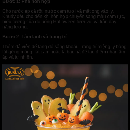
Bước 1: Pha hỗn hợp
Cho nước ép cà rốt, nước cam tươi và mật ong vào ly.
Khuấy đều cho đến khi hỗn hợp chuyển sang màu cam rực,
biểu tượng của đồ uống Halloween tươi vui và tràn đầy
năng lượng.
Bước 2: Làm lạnh và trang trí
Thêm đá viên để tăng độ sảng khoái. Trang trí miệng ly bằng
lát gừng mỏng, lát cam hoặc lá bạc hà để tạo điểm nhấn ấm
áp và tự nhiên.