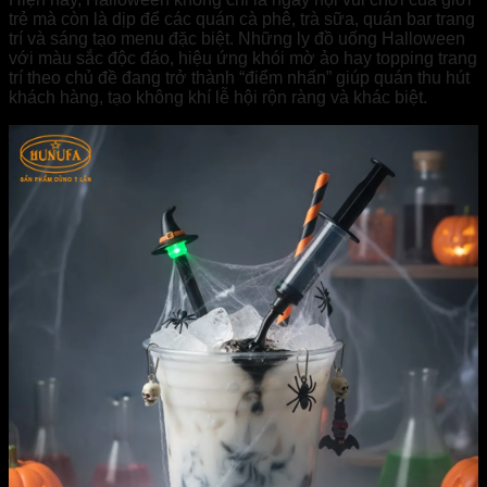
trẻ mà còn là dịp để các quán cà phê, trà sữa, quán bar trang
trí và sáng tạo menu đặc biệt. Những ly đồ uống Halloween
với màu sắc độc đáo, hiệu ứng khói mờ ảo hay topping trang
trí theo chủ đề đang trở thành “điểm nhấn” giúp quán thu hút
khách hàng, tạo không khí lễ hội rộn ràng và khác biệt.