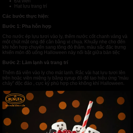
Đá viên
Hạt lựu trang trí
Các bước thực hiện
:
Bước 1: Pha hỗn hợp
Cho nước ép lựu tươi vào ly, thêm nước cốt chanh vàng và
một chút mật ong để cân bằng vị chua. Khuấy nhẹ cho đến
khi hỗn hợp chuyển sang tông đỏ thẫm, màu sắc đặc trưng
khiến món đồ uống Halloween này nổi bật giữa bàn tiệc
Bước 2: Làm lạnh và trang trí
Thêm đá viên vào ly cho mát lạnh. Rắc vài hạt lựu tươi lên
trên hoặc viền miệng ly bằng syrup đỏ để tạo hiệu ứng “máu
chảy” độc đáo , cực kỳ phù hợp cho không khí Halloween.