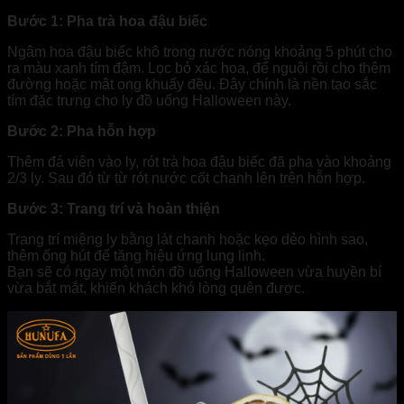
Bước 1: Pha trà hoa đậu biếc
Ngâm hoa đậu biếc khô trong nước nóng khoảng 5 phút cho
ra màu xanh tím đậm. Lọc bỏ xác hoa, để nguội rồi cho thêm
đường hoặc mật ong khuấy đều. Đây chính là nền tạo sắc
tím đặc trưng cho ly đồ uống Halloween này.
Bước 2: Pha hỗn hợp
Thêm đá viên vào ly, rót trà hoa đậu biếc đã pha vào khoảng
2/3 ly. Sau đó từ từ rót nước cốt chanh lên trên hỗn hợp.
Bước 3: Trang trí và hoàn thiện
Trang trí miệng ly bằng lát chanh hoặc kẹo dẻo hình sao,
thêm ống hút để tăng hiệu ứng lung linh.
Bạn sẽ có ngay một món đồ uống Halloween vừa huyền bí
vừa bắt mắt, khiến khách khó lòng quên được.