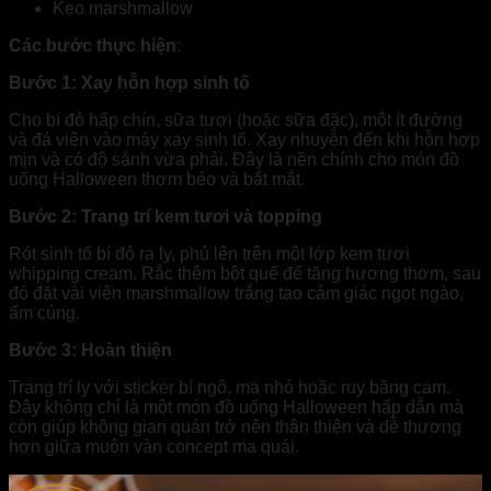
Kẹo marshmallow
Các bước thực hiện
:
Bước 1: Xay hỗn hợp sinh tố
Cho bí đỏ hấp chín, sữa tươi (hoặc sữa đặc), một ít đường
và đá viên vào máy xay sinh tố. Xay nhuyễn đến khi hỗn hợp
mịn và có độ sánh vừa phải. Đây là nền chính cho món đồ
uống Halloween thơm béo và bắt mắt.
Bước 2: Trang trí kem tươi và topping
Rót sinh tố bí đỏ ra ly, phủ lên trên một lớp kem tươi
whipping cream. Rắc thêm bột quế để tăng hương thơm, sau
đó đặt vài viên marshmallow trắng tạo cảm giác ngọt ngào,
ấm cúng.
Bước 3: Hoàn thiện
Trang trí ly với sticker bí ngô, ma nhỏ hoặc ruy băng cam.
Đây không chỉ là một món đồ uống Halloween hấp dẫn mà
còn giúp không gian quán trở nên thân thiện và dễ thương
hơn giữa muôn vàn concept ma quái.