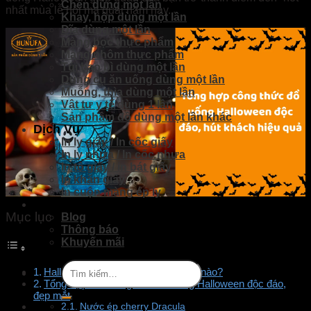
Chén dùng một lần
nhất mùa lễ hội ma quái năm nay.
Khay, hộp dùng một lần
Dĩa dùng một lần
Màng bọc thực phẩm
Màng nhôm thực phẩm
Túi bao bì dùng một lần
Dụng cụ ăn uống dùng một lần
Muỗng, thìa dùng một lần
Vật tư y tế dùng 1 lần
Sản phầm đồ dùng một lần khác
Dịch Vụ
In ly giấy / In cốc giấy
In ly nhựa / In cốc nhựa
In tô giấy / in bát giấy
In khăn giấy
In cuộn màng ép ly
Tin Tức
Mục lục
Blog
Thông báo
Khuyến mãi
Tìm
Halloween là gì? Diễn ra vào ngày nào?
kiếm:
Tổng hợp các công thức đồ uống Halloween độc đáo,
đẹp mắt
Nước ép cherry Dracula