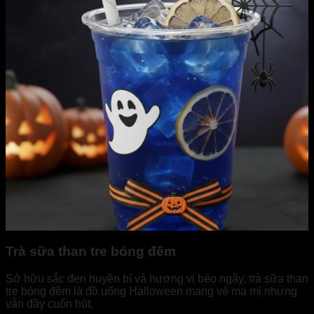
Trà sữa than tre bóng đêm
Sở hữu sắc đen huyền bí và hương vị béo ngậy, trà sữa than
tre bóng đêm là đồ uống Halloween mang vẻ ma mị nhưng
vẫn đầy cuốn hút.