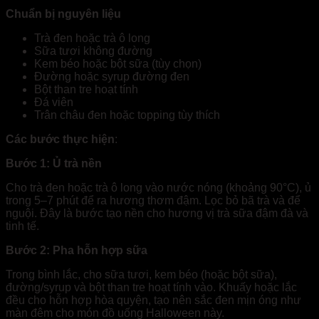
Chuẩn bị nguyên liệu
Trà đen hoặc trà ô long
Sữa tươi không đường
Kem béo hoặc bột sữa (tùy chọn)
Đường hoặc syrup đường đen
Bột than tre hoạt tính
Đá viên
Trân châu đen hoặc topping tùy thích
Các bước thực hiện
:
Bước 1: Ủ trà nền
Cho trà đen hoặc trà ô long vào nước nóng (khoảng 90°C), ủ
trong 5–7 phút để ra hương thơm đậm. Lọc bỏ bã trà và để
nguội. Đây là bước tạo nền cho hương vị trà sữa đậm đà và
tinh tế.
Bước 2: Pha hỗn hợp sữa
Trong bình lắc, cho sữa tươi, kem béo (hoặc bột sữa),
đường/syrup và bột than tre hoạt tính vào. Khuấy hoặc lắc
đều cho hỗn hợp hòa quyện, tạo nên sắc đen mịn óng như
màn đêm cho món đồ uống Halloween này.