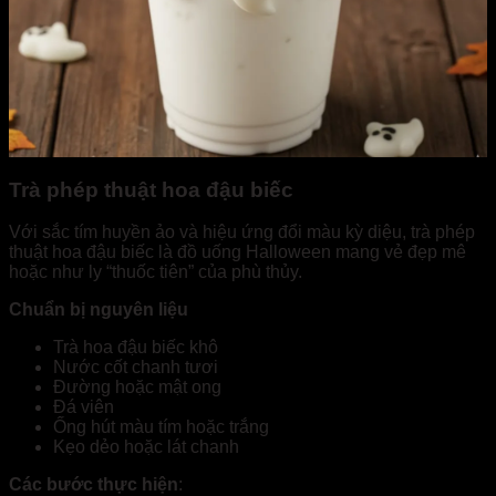
Trà phép thuật hoa đậu biếc
Với sắc tím huyền ảo và hiệu ứng đổi màu kỳ diệu, trà phép
thuật hoa đậu biếc là đồ uống Halloween mang vẻ đẹp mê
hoặc như ly “thuốc tiên” của phù thủy.
Chuẩn bị nguyên liệu
Trà hoa đậu biếc khô
Nước cốt chanh tươi
Đường hoặc mật ong
Đá viên
Ống hút màu tím hoặc trắng
Kẹo dẻo hoặc lát chanh
Các bước thực hiện
: