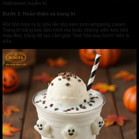
Halloween huyền bí.
Bước 2: Hoàn thiện và trang trí
Rót hỗn hợp ra ly, phủ lên lớp kem tươi whipping cream.
Trang trí bằng kẹo dẻo hình ma hoặc những viên kẹo nhỏ
màu đen, trắng để tạo cảm giác “linh hồn bay lượn” trên ly
sữa.