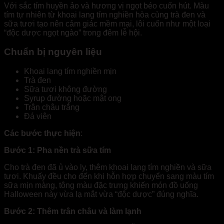
Với sắc tím huyền ảo và hương vị ngọt béo cuốn hút. Màu
tím tự nhiên từ khoai lang tím nghiền hòa cùng trà đen và
sữa tươi tạo nên cảm giác mềm mại, lôi cuốn như một loại
“độc dược ngọt ngào” trong đêm lễ hội.
Chuẩn bị nguyên liệu
Khoai lang tím nghiền mịn
Trà đen
Sữa tươi không đường
Syrup đường hoặc mật ong
Trân châu trắng
Đá viên
Các bước thực hiện
:
Bước 1: Pha nền trà sữa tím
Cho trà đen đã ủ vào ly, thêm khoai lang tím nghiền và sữa
tươi. Khuấy đều cho đến khi hỗn hợp chuyển sang màu tím
sữa mịn màng, tông màu đặc trưng khiến món đồ uống
Halloween này vừa lạ mắt vừa “độc dược” đúng nghĩa.
Bước 2: Thêm trân châu và làm lạnh