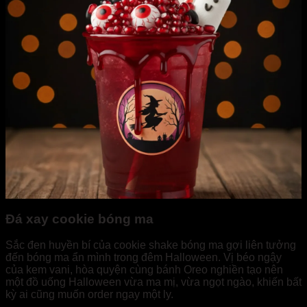
Đá xay cookie bóng ma
Sắc đen huyền bí của cookie shake bóng ma gợi liên tưởng
đến bóng ma ẩn mình trong đêm Halloween. Vị béo ngậy
của kem vani, hòa quyện cùng bánh Oreo nghiền tạo nên
một đồ uống Halloween vừa ma mị, vừa ngọt ngào, khiến bất
kỳ ai cũng muốn order ngay một ly.