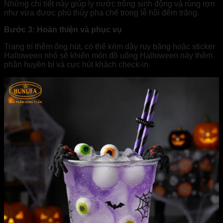
Những chi tiết này giúp ly nước trông sinh động và rùng rợn
như vừa được phù thủy pha chế trong lễ hội đêm trăng.
Bước 3: Hoàn thiện và phục vụ
Trang trí thêm ống hút, có thể kèm dây ruy băng hoặc sticker
Halloween nhỏ sẽ khiến món đồ uống Halloween này thêm
phần huyền bí và cực hút khách check-in.