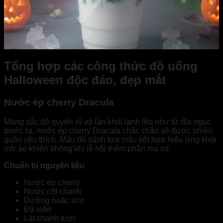
Tổng hợp các công thức đồ uống
Halloween độc đáo, đẹp mắt
Nước ép cherry Dracula
Mang sắc đỏ quyến rũ và làn khói lạnh lẽo như từ địa ngục
bước ra, nước ép cherry Dracula chắc chắn sẽ được nhiều
quán yêu thích. Màu đỏ sánh tựa máu kết hợp hiệu ứng khói
mờ ảo khiến không khí lễ hội thêm phần ma mị.
Chuẩn bị nguyên liệu
Nước ép cherry
Nước cốt chanh
Đường hoặc siro
Đá viên
Lát chanh tươi