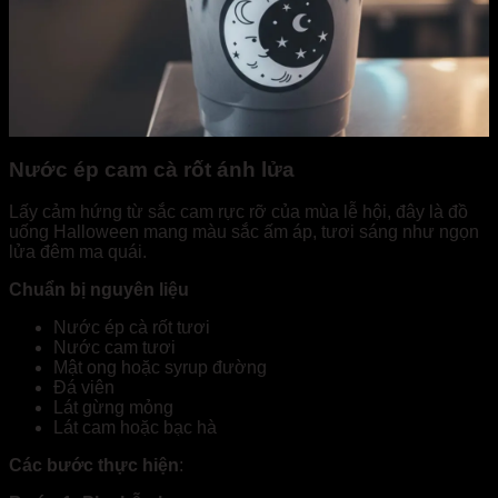
Nước ép cam cà rốt ánh lửa
Lấy cảm hứng từ sắc cam rực rỡ của mùa lễ hội, đây là đồ
uống Halloween mang màu sắc ấm áp, tươi sáng như ngọn
lửa đêm ma quái.
Chuẩn bị nguyên liệu
Nước ép cà rốt tươi
Nước cam tươi
Mật ong hoặc syrup đường
Đá viên
Lát gừng mỏng
Lát cam hoặc bạc hà
Các bước thực hiện
: