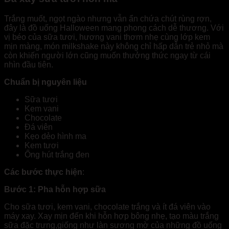
Trắng muốt, ngọt ngào nhưng vẫn ẩn chứa chút rùng rợn,
đây là đồ uống Halloween mang phong cách dễ thương. Với
vị béo của sữa tươi, hương vani thơm nhẹ cùng lớp kem
mịn màng, món milkshake này không chỉ hấp dẫn trẻ nhỏ mà
còn khiến người lớn cũng muốn thưởng thức ngay từ cái
nhìn đầu tiên.
Chuẩn bị nguyên liệu
Sữa tươi
Kem vani
Chocolate
Đá viên
Kẹo dẻo hình ma
Kem tươi
Ống hút trắng đen
Các bước thực hiện
:
Bước 1: Pha hỗn hợp sữa
Cho sữa tươi, kem vani, chocolate trắng và ít đá viên vào
máy xay. Xay mịn đến khi hỗn hợp bông nhẹ, tạo màu trắng
sữa đặc trưng,giống như làn sương mờ của những đồ uống