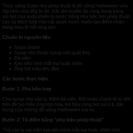
Thức uống Soda nho phép thuật là đồ uống Halloween vừa
lấp lánh vừa đầy bí ẩn. Sắc tím huyền ảo cùng bong bóng
sủi bọt của soda khiến ly nước trông như bốc hơi phép thuật,
cực kỳ thích hợp cho các quán nước muốn tạo điểm nhấn
trong mùa lễ hội rùng rợn.
Chuẩn bị nguyên liệu
Soda chanh
Syrup nho (hoặc syrup việt quất tím)
Đá viên
Kẹo dẻo hình mắt ma hoặc nhện
Ống hút màu tím, đen
Các bước thực hiện
:
Bước 1: Pha hỗn hợp
Cho syrup nho vào ly, thêm đá viên. Rót soda chanh từ từ lên
trên để tạo hiệu ứng lớp màu tím hòa cùng bọt sủi li ti, đặc
trưng của những đồ uống Halloween ma mị.
Bước 2: Tô điểm bằng “phụ kiện phép thuật”
Thả vào ly vài viên kẹo dẻo hình mắt ma hoặc nhện nhỏ.