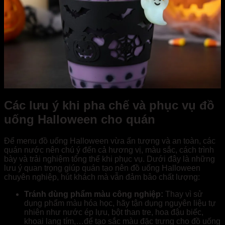
Các lưu ý khi pha chế và phục vụ đồ
uống Halloween cho quán
Để menu đồ uống Halloween vừa ấn tượng và an toàn, các
quán nước nên chú ý đến cả hương vị, màu sắc, cách trình
bày và trải nghiệm tổng thể khi phục vụ. Dưới đây là những
lưu ý quan trọng giúp quán tạo nên đồ uống Halloween
chuyên nghiệp, hút khách mà vẫn đảm bảo chất lượng:
Tránh dùng phẩm màu công nghiệp:
Thay vì sử
dụng phẩm màu hóa học, hãy tận dụng nguyên liệu tự
nhiên như nước ép lựu, bột than tre, hoa đậu biếc,
khoai lang tím,…để tạo sắc màu đặc trưng cho đồ uống