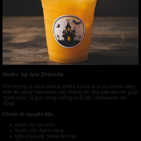
Nước ép lựu Dracula
Với hương vị chua ngọt tự nhiên từ lựu tươi và chanh vàng,
món đồ uống Halloween này không chỉ đẹp mắt mà còn giúp
“đánh thức” vị giác trong những buổi tiệc Halloween sôi
động.
Chuẩn bị nguyên liệu
Nước ép lựu tươi
Nước cốt chanh vàng
Mật ong hoặc syrup đường