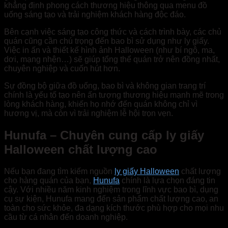
khẳng định phong cách thương hiệu thông qua menu đồ
uống sáng tạo và trải nghiệm khách hàng độc đáo.
Bên cạnh việc sáng tạo công thức và cách trình bày, các chủ
quán cũng cần chú trọng đến bao bì sử dụng như ly giấy.
Việc in ấn và thiết kế hình ảnh Halloween (như bí ngô, ma,
dơi, mạng nhện…) sẽ giúp tổng thể quán trở nên đồng nhất,
chuyên nghiệp và cuốn hút hơn.
Sự đồng bộ giữa đồ uống, bao bì và không gian trang trí
chính là yếu tố tạo nên ấn tượng thương hiệu mạnh mẽ trong
lòng khách hàng, khiến họ nhớ đến quán không chỉ vì
hương vị, mà còn vì trải nghiệm lễ hội trọn vẹn.
Hunufa – Chuyên cung cấp ly giấy
Halloween chất lượng cao
Nếu bạn đang tìm kiếm nguồn
ly giấy Halloween
chất lượng
cho hàng quán của bạn,
Hunufa
chính là lựa chọn đáng tin
cậy. Với nhiều năm kinh nghiệm trong lĩnh vực bao bì, dụng
cụ sự kiện, Hunufa mang đến sản phẩm chất lượng cao, an
toàn cho sức khỏe, đa dạng kích thước phù hợp cho mọi nhu
cầu từ cá nhân đến doanh nghiệp.