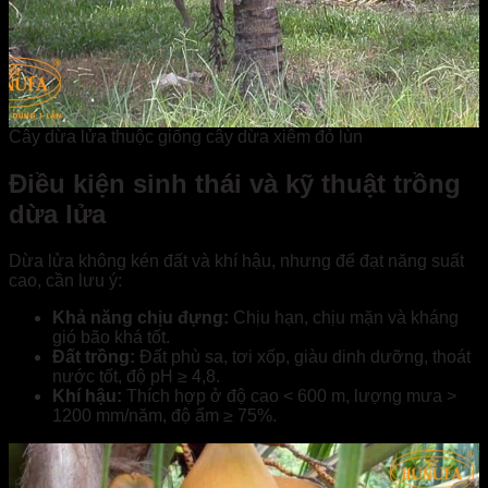
Cây dừa lửa thuộc giống cây dừa xiêm đỏ lùn
Điều kiện sinh thái và kỹ thuật trồng
dừa lửa
Dừa lửa không kén đất và khí hậu, nhưng để đạt năng suất
cao, cần lưu ý:
Khả năng chịu đựng:
Chịu hạn, chịu mặn và kháng
gió bão khá tốt.
Đất trồng:
Đất phù sa, tơi xốp, giàu dinh dưỡng, thoát
nước tốt, độ pH ≥ 4,8.
Khí hậu:
Thích hợp ở độ cao < 600 m, lượng mưa >
1200 mm/năm, độ ẩm ≥ 75%.