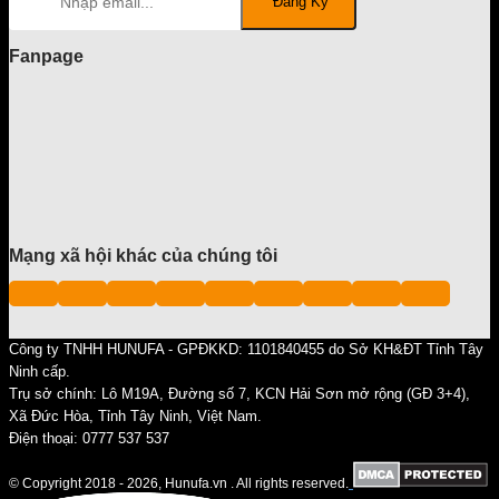
Fanpage
Mạng xã hội khác của chúng tôi
Công ty TNHH HUNUFA - GPĐKKD: 1101840455 do Sở KH&ĐT Tỉnh Tây
Ninh cấp.
Trụ sở chính: Lô M19A, Đường số 7, KCN Hải Sơn mở rộng (GĐ 3+4),
Xã Đức Hòa, Tỉnh Tây Ninh, Việt Nam.
Điện thoại: 0777 537 537
© Copyright 2018 - 2026, Hunufa.vn . All rights reserved.