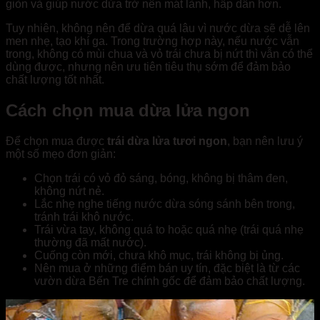
giòn và giúp nước dừa trở nên mát lành, hấp dẫn hơn.
Tuy nhiên, không nên để dừa quá lâu vì nước dừa sẽ dễ lên
men nhẹ, tạo khí ga. Trong trường hợp này, nếu nước vẫn
trong, không có mùi chua và vỏ trái chưa bị nứt thì vẫn có thể
dùng được, nhưng nên ưu tiên tiêu thụ sớm để đảm bảo
chất lượng tốt nhất.
Cách chọn mua dừa lửa ngon
Để chọn mua được
trái dừa lửa tươi ngon
, bạn nên lưu ý
một số mẹo đơn giản:
Chọn trái có vỏ đỏ sáng, bóng, không bị thâm đen,
không nứt nẻ.
Lắc nhẹ nghe tiếng nước dừa sóng sánh bên trong,
tránh trái khô nước.
Trái vừa tay, không quá to hoặc quá nhẹ (trái quá nhẹ
thường đã mất nước).
Cuống còn mới, chưa khô mục, trái không bị ủng.
Nên mua ở những điểm bán uy tín, đặc biệt là từ các
vườn dừa Bến Tre chính gốc để đảm bảo chất lượng.