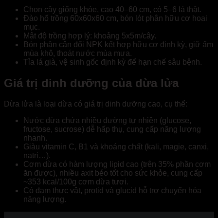
Chọn cây giống khỏe, cao 40–60 cm, có 5–6 lá thật.
Đào hố trồng 60x60x60 cm, bón lót phân hữu cơ hoai
mục.
Mật độ trồng hợp lý: khoảng 5x5m/cây.
Bón phân cân đối NPK kết hợp hữu cơ định kỳ, giữ ẩm
mùa khô, thoát nước mùa mưa.
Tỉa lá già, vệ sinh gốc định kỳ để hạn chế sâu bệnh.
Giá trị dinh dưỡng của dừa lửa
Dừa lửa là loại dừa có giá trị dinh dưỡng cao, cụ thể:
Nước dừa chứa nhiều đường tự nhiên (glucose,
fructose, sucrose) dễ hấp thụ, cung cấp năng lượng
nhanh.
Giàu vitamin C, B1 và khoáng chất (kali, magie, canxi,
natri…).
Cơm dừa có hàm lượng lipid cao (trên 35% phần cơm
ăn được), nhiều axit béo tốt cho sức khỏe, cung cấp
~353 kcal/100g cơm dừa tươi.
Có đạm thực vật, protid và glucid hỗ trợ chuyển hóa
năng lượng.