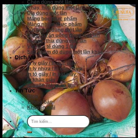
Chén dùng một lần
Khay, hộp dùng một lần
Dĩa dùng một lần
Màng bọc thực phẩm
Màng nhôm thực phẩm
Túi bao bì dùng một lần
Dụng cụ ăn uống dùng một lần
Muỗng, thìa dùng một lần
Vật tư y tế dùng 1 lần
Sản phầm đồ dùng một lần khác
Dịch Vụ
In ly giấy / In cốc giấy
In ly nhựa / In cốc nhựa
In tô giấy / in bát giấy
In khăn giấy
In cuộn màng ép ly
Tin Tức
Blog
Thông báo
Khuyến mãi
Tìm
kiếm: