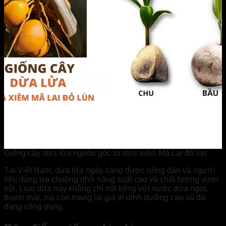
Giống cây dừa lửa nguồn gốc từ dừa xiêm Mã Lai đỏ lùn
Tại Việt Nam, dừa lửa ngày càng được nông dân và người
tiêu dùng ưa chuộng nhờ năng suất cao và chất lượng vượt
trội. Loại dừa này không chỉ nổi tiếng với nước dừa ngọt,
thanh mát, mà còn mang lại giá trị dinh dưỡng cao và đa
dạng công dụng.