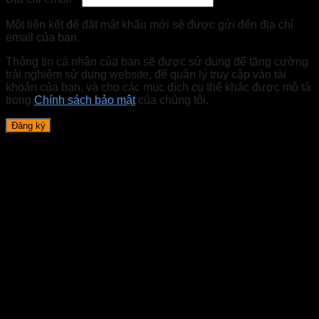
Một liên kết để đặt mật khẩu mới sẽ được gửi đến địa chỉ
email của bạn.
Thông tin cá nhân của bạn sẽ được sử dụng để tăng cường
trải nghiệm sử dụng website, để quản lý truy cập vào tài
khoản của bạn, và cho các mục đích cụ thể khác được mô tả
trong
Chính sách bảo mật
của chúng tôi.
Đăng ký