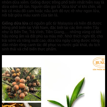
nhóm dừa xiêm. Giống được trồng phổ biến nhất hiện nay là
dừa xiêm đỏ lùn. Người dân gọi là “dừa lửa” vì khi chín, vỏ
trái có màu đỏ cam hoặc nâu ánh đỏ rực rỡ như ngọn lửa,
nổi bật giữa màu xanh của tán lá.
Giống dừa lửa
có nguồn gốc từ Malaysia và hiện đã được
trồng phổ biến tại Việt Nam, đặc biệt tại các tỉnh miền Tây
như là Bến Tre, Trà Vinh, Tiền Giang,… những vùng có khí
hậu nóng ẩm và đất phù sa màu mỡ. Nhờ thích nghi tốt, cho
trái sớm và năng suất cao, dừa lửa ngày càng được nông
dân nhân rộng canh tác để phục vụ nước giải khát, du lịch
sinh thái và chế biến thực phẩm.