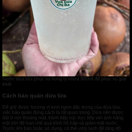
Nước dừa lửa phục vụ trong ly nhựa 900ml để phục vụ giải
khát
Cách bảo quản dừa lửa
Để giữ được hương vị tươi ngon đặc trưng của dừa lửa,
việc bảo quản đúng cách là rất quan trọng. Dừa nên được
đặt ở nơi thoáng mát, tránh tiếp xúc trực tiếp với ánh nắng
mặt trời để hạn chế quá trình hô hấp và giảm mất nước.
Trước khi bán hoặc sử dụng, có thể ướp lạnh để tăng độ