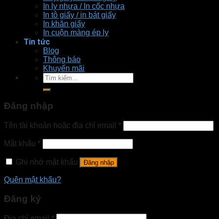
In ly nhựa / In cốc nhựa
In tô giấy / in bát giấy
In khăn giấy
In cuộn màng ép ly
Tin tức
Blog
Thông báo
Khuyến mãi
Tìm
kiếm:
Đăng nhập
Tên tài khoản hoặc địa chỉ email
*
Mật khẩu
*
Ghi nhớ mật khẩu
Đăng nhập
Quên mật khẩu?
Đăng ký
Địa chỉ email
*