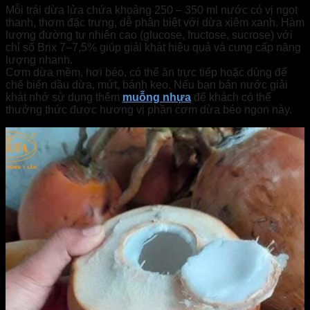
Mỗi trái dừa lửa chứa khoảng 250 – 350 ml nước có vị ngọt
thanh, thơm đặc trưng, dễ phân biệt với dừa xiêm xanh. Hàm
lượng đường tự nhiên cao (glucose, fructose, sucrose) với
chỉ số Brix 7–7,5% giúp giải khát hiệu quả và cung cấp năng
lượng nhanh.
Cơm dừa mềm, hơi béo, có thể ăn trực tiếp hoặc dùng để
chế biến dầu dừa, mứt, bánh kẹo. Nếu bạn bán nước giải
khát nhớ sử dụng thêm
muỗng nhựa
để khách có thể
thưởng thức được hương vị phần cơm dừa béo ngon này.