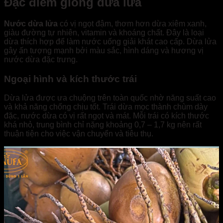
Đặc điểm giống dừa lửa
Nước dừa lửa
có vị ngọt đậm, thơm hơn dừa xiêm xanh,
giàu đường tự nhiên, vitamin và khoáng chất. Đây là loại
dừa thích hợp để làm nước uống giải khát cao cấp. Dừa lửa
gây ấn tượng mạnh bởi màu sắc, hình dáng và hương vị
nước dừa đặc trưng.
Ngoại hình và kích thước trái
Dừa lửa được ưa chuộng trên toàn quốc nhờ năng suất cao
và khả năng chống chịu tốt. Trái dừa mọc thành chùm dày
đặc, nước dừa có vị rất ngọt và mát. Mỗi trái có kích thước
khá nhỏ, trung bình chỉ nặng khoảng 0,7 – 1,7 kg nên rất
thuận tiện cho việc vận chuyển và tiêu thụ.