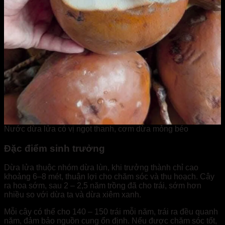
Nước dừa lửa có vị ngọt thanh, cơm dừa mỏng béo
Đặc điểm sinh trưởng
Dừa lửa thuộc nhóm dừa lùn, khi trưởng thành chỉ cao
khoảng 6–8 mét, thuận lợi cho chăm sóc và thu hoạch. Cây
ra hoa sớm, sau 2 – 2,5 năm trồng đã cho trái, sớm hơn
nhiều so với dừa ta và dừa xiêm xanh.
Mỗi cây có thể cho 140 – 150 trái mỗi năm, trái ra đều quanh
năm, đảm bảo nguồn cung ổn định. Nếu được chăm sóc tốt,