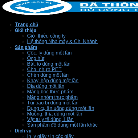
Trang chủ
Giới thiệu
Giới thiệu công ty
Hệ thống Nhà máy & Chi Nhánh
Sản phẩm
Cốc, ly dùng một lần
Ống hút
Bát, tô dùng một lần
Chai nhựa PET
Chén dùng một lần
Khay, hộp dùng một lần
Dĩa dùng một lần
Màng bọc thực phẩm
Màng nhôm thực phẩm
Túi bao bì dùng một lần
Dụng cụ ăn uống dùng một lần
Muỗng, thìa dùng một lần
Vật tư y tế dùng 1 lần
Sản phầm đồ dùng một lần khác
Dịch vụ
In ly giấy / In cốc giấy