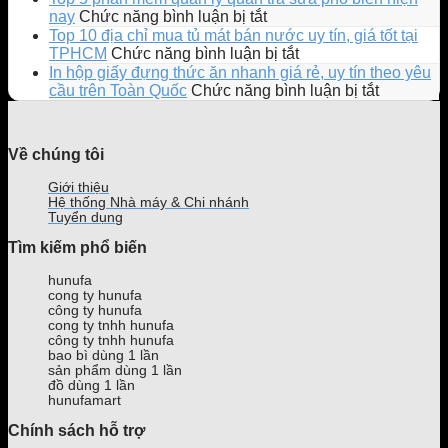
Ly
ngào
ở
nay
Chức năng bình luận bị tắt
EMOJI
đi
Top
Top 10 địa chỉ mua tủ mát bán nước uy tín, giá tốt tại
phiên
Chill”
5
ở
TPHCM
Chức năng bình luận bị tắt
bản
cùng
phần
Top
In hộp giấy đựng thức ăn nhanh giá rẻ, uy tín theo yêu
giới
mẫu
mềm
10
ở
cầu trên Toàn Quốc
Chức năng bình luận bị tắt
hạn
Ly
quản
địa
In
gây
Bông
lý
chỉ
hộp
sốt
Bồng
quán
mua
giấy
Về chúng tôi
giới
Bềnh
trà
tủ
đựng
trẻ
mới
sữa
mát
thức
Giới thiệu
ra
phổ
bán
ăn
Hệ thống Nhà máy & Chi nhánh
mắt
biến
nước
nhanh
Tuyển dụng
của
hiện
uy
giá
Tìm kiếm phổ biến
Phê
nay
tín,
rẻ,
La
giá
uy
hunufa
tốt
tín
cong ty hunufa
tại
theo
công ty hunufa
TPHCM
yêu
cong ty tnhh hunufa
công ty tnhh hunufa
cầu
bao bì dùng 1 lần
trên
sản phẩm dùng 1 lần
Toàn
đồ dùng 1 lần
Quốc
hunufamart
Chính sách hỗ trợ