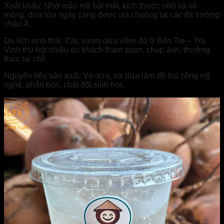
Xuất khẩu: Nhờ mẫu mã bắt mắt, kích thước nhỏ và vỏ
mỏng, dừa lửa ngày càng được ưa chuộng tại các thị trường
châu Á.
Du lịch sinh thái: Các vườn dừa xiêm đỏ ở Bến Tre – Trà
Vinh thu hút nhiều du khách tham quan, chụp ảnh, thưởng
thức tại chỗ.
Nguyên liệu sản xuất: Vỏ dừa, xơ dừa làm đồ thủ công mỹ
nghệ, phân bón, chất đốt sinh học.