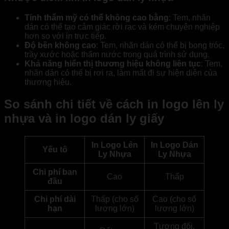
Tính thẩm mỹ có thể không cao bằng
: Tem, nhãn
dán có thể tạo cảm giác rời rạc và kém chuyên nghiệp
hơn so với in trực tiếp.
Độ bền không cao
: Tem, nhãn dán có thể bị bong tróc,
trầy xước hoặc thấm nước trong quá trình sử dụng.
Khả năng hiển thị thương hiệu không liên tục
: Tem,
nhãn dán có thể bị rơi ra, làm mất đi sự hiện diện của
thương hiệu.
So sánh chi tiết về cách in logo lên ly
nhựa và in logo dán ly giấy
In Logo Lên
In Logo Dán
Yếu tố
Ly Nhựa
Ly Nhựa
Chi phí ban
Cao
Thấp
đầu
Chi phí dài
Thấp (cho số
Cao (cho số
hạn
lượng lớn)
lượng lớn)
Tương đối,