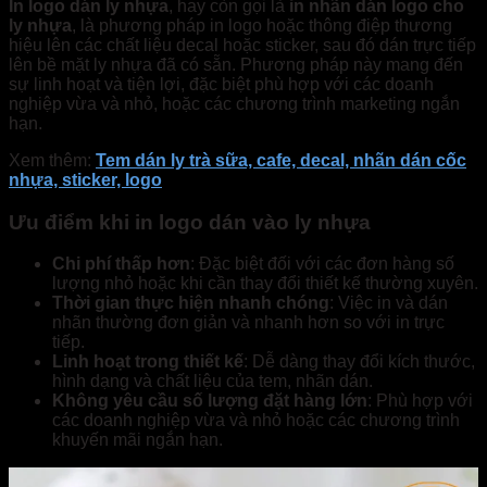
In logo dán ly nhựa
, hay còn gọi là
in nhãn dán logo cho
ly nhựa
, là phương pháp in logo hoặc thông điệp thương
hiệu lên các chất liệu decal hoặc sticker, sau đó dán trực tiếp
lên bề mặt ly nhựa đã có sẵn. Phương pháp này mang đến
sự linh hoạt và tiện lợi, đặc biệt phù hợp với các doanh
nghiệp vừa và nhỏ, hoặc các chương trình marketing ngắn
hạn.
Xem thêm:
Tem dán ly trà sữa, cafe, decal, nhãn dán cốc
nhựa, sticker, logo
Ưu điểm khi in logo dán vào ly nhựa
Chi phí thấp hơn
: Đặc biệt đối với các đơn hàng số
lượng nhỏ hoặc khi cần thay đổi thiết kế thường xuyên.
Thời gian thực hiện nhanh chóng
: Việc in và dán
nhãn thường đơn giản và nhanh hơn so với in trực
tiếp.
Linh hoạt trong thiết kế
: Dễ dàng thay đổi kích thước,
hình dạng và chất liệu của tem, nhãn dán.
Không yêu cầu số lượng đặt hàng lớn
: Phù hợp với
các doanh nghiệp vừa và nhỏ hoặc các chương trình
khuyến mãi ngắn hạn.