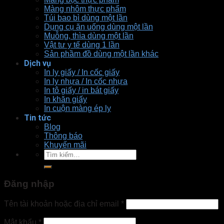
Màng nhôm thực phẩm
Túi bao bì dùng một lần
Dụng cụ ăn uống dùng một lần
Muỗng, thìa dùng một lần
Vật tư y tế dùng 1 lần
Sản phầm đồ dùng một lần khác
Dịch vụ
In ly giấy / In cốc giấy
In ly nhựa / In cốc nhựa
In tô giấy / in bát giấy
In khăn giấy
In cuộn màng ép ly
Tin tức
Blog
Thông báo
Khuyến mãi
Tìm
kiếm:
Đăng nhập
Tên tài khoản hoặc địa chỉ email
*
Mật khẩu
*