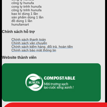
tại
theo
công ty hunufa
TPHCM
yêu
cong ty tnhh hunufa
công ty tnhh hunufa
cầu
bao bì dùng 1 lần
trên
sản phẩm dùng 1 lần
Toàn
đồ dùng 1 lần
Quốc
hunufamart
Chính sách hỗ trợ
Chính sách thanh toán
Chính sách vận chuyển
Chính sách kiểm hàng, đổi trả, hoàn tiền
Chính sách bảo mật thông tin
Website thành viên