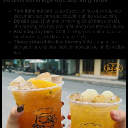
Tính thẩm mỹ cao
: Logo được tích hợp trực tiếp vào
sản phẩm, tạo cảm giác chuyên nghiệp và cao cấp.
Độ bền cao
: Hình ảnh in thường có độ bám dính tốt,
khó bị bong tróc hay phai màu trong quá trình sử dụng.
Khả năng tùy biến
: Có thể in logo với nhiều màu sắc,
kích thước và vị trí khác nhau trên ly.
Tăng cường nhận diện thương hiệu
: Logo in trực
tiếp giúp thương hiệu hiển thị một cách tự nhiên và liên
tục.