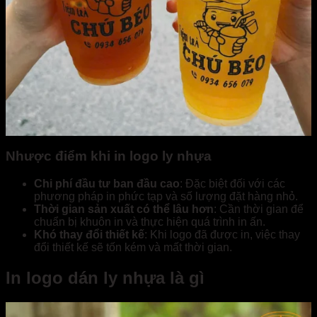
Nhược điểm khi in logo ly nhựa
Chi phí đầu tư ban đầu cao
: Đặc biệt đối với các
phương pháp in phức tạp và số lượng đặt hàng nhỏ.
Thời gian sản xuất có thể lâu hơn
: Cần thời gian để
chuẩn bị khuôn in và thực hiện quá trình in ấn.
Khó thay đổi thiết kế
: Khi logo đã được in, việc thay
đổi thiết kế sẽ tốn kém và mất thời gian.
In logo dán ly nhựa là gì