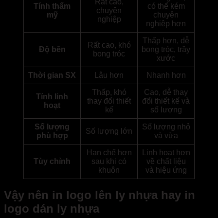
Rất cao,
Tính thẩm
có thể kém
chuyên
mỹ
chuyên
nghiệp
nghiệp hơn
Thấp hơn, dễ
Rất cao, khó
Độ bền
bong tróc, trầy
bong tróc
xước
Thời gian SX
Lâu hơn
Nhanh hơn
Thấp, khó
Cao, dễ thay
Tính linh
thay đổi thiết
đổi thiết kế và
hoạt
kế
số lượng
Số lượng
Số lượng nhỏ
Số lượng lớn
phù hợp
và vừa
Hạn chế hơn
Linh hoạt hơn
Tùy chỉnh
sau khi có
về chất liệu
khuôn
và hiệu ứng
Vậy nên in logo lên ly nhựa hay in
logo dán ly nhựa