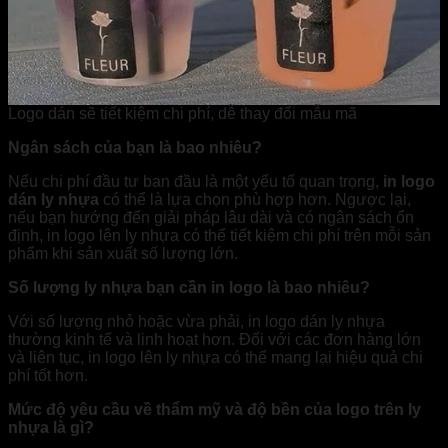
Logo dán sẽ tiết kiệm chi phí, dễ thay đổi mẫu mã
Ngân sách của bạn là bao nhiêu?
Nếu chi phí đầu tư ban đầu là một yếu tố quan trọng,
in logo
dán ly nhựa
có thể là lựa chọn phù hợp hơn. Ngược lại,
nếu bạn hướng đến giải pháp lâu dài và có ngân sách ổn
định, in logo lên ly nhựa có thể tiết kiệm chi phí trên mỗi sản
phẩm khi sản xuất số lượng lớn.
Số lượng ly nhựa bạn cần in logo là bao nhiêu?
Với số lượng nhỏ hoặc vừa phải, in logo dán ly nhựa
thường kinh tế và linh hoạt hơn. Đối với các đơn hàng lớn
và liên tục, in logo lên ly nhựa có thể mang lại hiệu quả chi
phí tốt hơn.
Mức độ yêu cầu về thẩm mỹ và độ bền của logo trên ly
nhựa là gì?