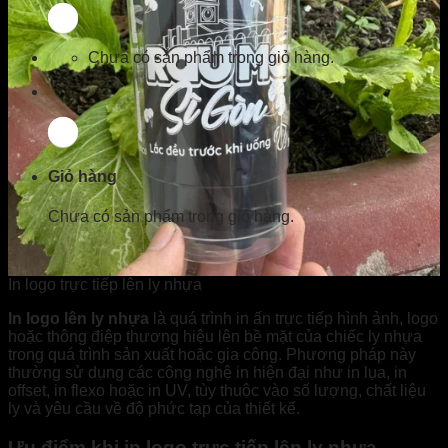
Chưa có sản phẩm trong giỏ hàng.
Giỏ hàng
Chưa có sản phẩm trong giỏ hàng.
In logo trực tiếp lên ly nhựa
In logo lên ly nhựa
là quá trình in ấn trực tiếp hình ảnh, logo
hoặc thông điệp thương hiệu lên bề mặt của chiếc ly nhựa
trong quá trình sản xuất hoặc gia công. Phương pháp này
thường sử dụng các công nghệ in hiện đại như in lụa, in
offset, in flexo hoặc in UV, tùy thuộc vào số lượng, chất liệu
ly và yêu cầu về độ phức tạp của thiết kế.
Ưu điểm khi in logo trực tiếp lên ly nhựa