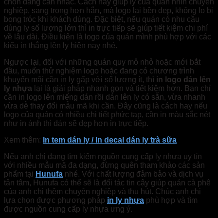
chọn đáng cân nhắc. Cách này giúp ly của quán nhìn chuyên
nghiệp, sang trọng hơn hẳn, mà logo lại bền đẹp, không lo bị
bong tróc khi khách dùng. Đặc biệt, nếu quán có nhu cầu
dùng ly số lượng lớn thì in trực tiếp sẽ giúp tiết kiệm chi phí
về lâu dài. Điều kiện là logo của quán mình phù hợp với các
kiểu in thẳng lên ly hiện nay nhé.
Ngược lại, đối với những quán quy mô nhỏ hoặc mới bắt
đầu, muốn thử nghiệm logo hoặc đang có chương trình
khuyến mãi cần in ly gấp với số lượng ít, thì
in logo dán lên
ly nhựa
lại là giải pháp nhanh gọn và tiết kiệm hơn. Bạn chỉ
cần in logo lên miếng dán rồi dán lên ly có sẵn, vừa nhanh
vừa dễ thay đổi mẫu mã khi cần. Đây cũng là cách hay nếu
logo của quán có nhiều chi tiết phức tạp, cần in màu sắc nét
như in ảnh thì dán sẽ đẹp hơn in trực tiếp.
Xem thêm:
In tem dán ly / In decal dán ly trà sữa
Nếu anh chị đang tìm kiếm nguồn cung cấp ly nhựa uy tín
với nhiều mẫu mã đa dạng, đừng quên tham khảo các sản
phẩm tại
Hunufa
nhé. Với chất lượng đảm bảo và dịch vụ
tận tâm, Hunufa có thể sẽ là đối tác tin cậy giúp quán cà phê
của anh chị thêm chuyên nghiệp và thu hút. Chúc anh chị
lựa chọn được phương pháp
in ly nhựa
phù hợp và tìm
được nguồn cung cấp ly nhựa ưng ý.