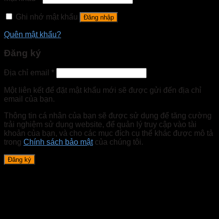
Ghi nhớ mật khẩu
Đăng nhập
Quên mật khẩu?
Đăng ký
Địa chỉ email
*
Một liên kết để đặt mật khẩu mới sẽ được gửi đến địa chỉ
email của bạn.
Thông tin cá nhân của bạn sẽ được sử dụng để tăng cường
trải nghiệm sử dụng website, để quản lý truy cập vào tài
khoản của bạn, và cho các mục đích cụ thể khác được mô tả
trong
Chính sách bảo mật
của chúng tôi.
Đăng ký