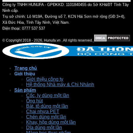
Công ty TNHH HUNUFA - GPĐKKD: 1101840455 do Sở KH&ĐT Tỉnh Tây
Ninh cấp.
Trụ sở chính: Lô M19A, Đường số 7, KCN Hải Sơn mở rộng (GĐ 3+4),
Xã Đức Hòa, Tỉnh Tây Ninh, Việt Nam.
Điện thoại: 0777 537 537
© Copyright 2018 - 2026, Hunufa.vn . All rights reserved.
Trang chủ
Giới thiệu
Giới thiệu công ty
Hệ thống Nhà máy & Chi Nhánh
Sản phẩm
Cốc, ly dùng một lần
Ống hút
Bát, tô dùng một lần
Chai nhựa PET
Chén dùng một lần
Khay, hộp dùng một lần
Dĩa dùng một lần
Màng bọc thực phẩm