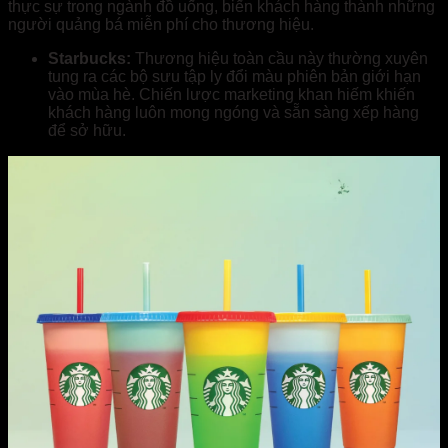
thực sự trong ngành đồ uống, biến khách hàng thành những
người quảng bá miễn phí cho thương hiệu.
Starbucks:
Thương hiệu toàn cầu này thường xuyên
tung ra các bộ sưu tập ly đổi màu phiên bản giới hạn
vào mùa hè. Chiến lược marketing khan hiếm khiến
khách hàng luôn mong ngóng và sẵn sàng xếp hàng
để sở hữu.