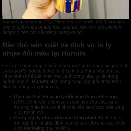
Katinat mang thông điệp “New Year New Me 2023” với hiệu
ứng chuyển màu quang học từng tạo nên cơn sốt check-in
bùng nổ trên các nền tảng mạng xã hội.
Đặc thù sản xuất và dịch vụ in ly
nhựa đổi màu tại Hunufa
Để tạo ra hiệu ứng chuyển màu mượt mà và bền bỉ, quá trình
sản xuất đòi hỏi hệ thống in khép kín tự động hóa với các
tiêu chuẩn kỹ thuật khắt khe. Là thương hiệu uy tín trong
ngành bao bì,
Hunufa
hiện đang cung cấp giải pháp toàn
diện về dòng sản phẩm này:
Dịch vụ thiết kế và in ly đổi màu theo ánh sáng
(UV):
Dòng sản phẩm sản xuất theo yêu cầu, giúp
thương hiệu tối ưu chi phí mà vẫn tạo được hiệu ứng
viral mạnh mẽ.
Cung cấp ly nhựa đổi màu theo nhiệt độ:
Mang lại
trải nghiệm thị giác đỉnh cao và cao cấp cho các chiến
dịch Marketing quy mô lớn.