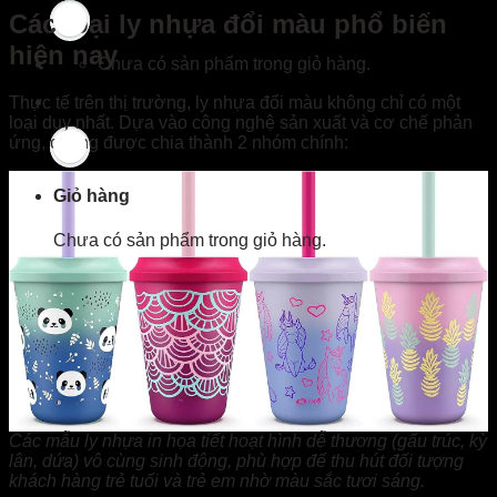
Các loại ly nhựa đổi màu phổ biến
hiện nay
Chưa có sản phẩm trong giỏ hàng.
Thực tế trên thị trường, ly nhựa đổi màu không chỉ có một
loại duy nhất. Dựa vào công nghệ sản xuất và cơ chế phản
ứng, chúng được chia thành 2 nhóm chính:
Giỏ hàng
Chưa có sản phẩm trong giỏ hàng.
Các mẫu ly nhựa in họa tiết hoạt hình dễ thương (gấu trúc, kỳ
lân, dứa) vô cùng sinh động, phù hợp để thu hút đối tượng
khách hàng trẻ tuổi và trẻ em nhờ màu sắc tươi sáng.