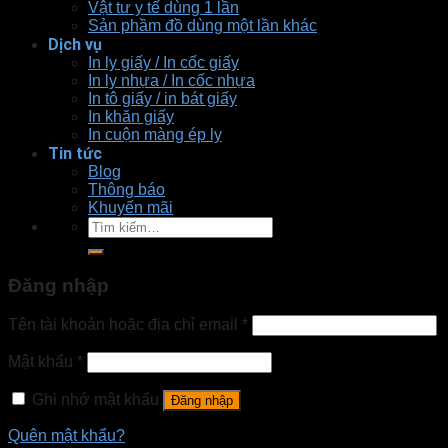
Vật tư y tế dùng 1 lần
Sản phầm đồ dùng một lần khác
Dịch vụ
In ly giấy / In cốc giấy
In ly nhựa / In cốc nhựa
In tô giấy / in bát giấy
In khăn giấy
In cuộn màng ép ly
Tin tức
Blog
Thông báo
Khuyến mãi
Tìm
kiếm:
Đăng nhập
Tên tài khoản hoặc địa chỉ email
*
Mật khẩu
*
Ghi nhớ mật khẩu
Đăng nhập
Quên mật khẩu?