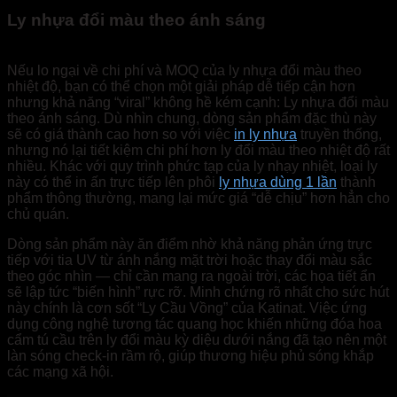
Ly nhựa đổi màu theo ánh sáng
Nếu lo ngại về chi phí và MOQ của ly nhựa đổi màu theo
nhiệt độ, bạn có thể chọn một giải pháp dễ tiếp cận hơn
nhưng khả năng “viral” không hề kém cạnh: Ly nhựa đổi màu
theo ánh sáng. Dù nhìn chung, dòng sản phẩm đặc thù này
sẽ có giá thành cao hơn so với việc
in ly nhựa
truyền thống,
nhưng nó lại tiết kiệm chi phí hơn ly đổi màu theo nhiệt độ rất
nhiều. Khác với quy trình phức tạp của ly nhạy nhiệt, loại ly
này có thể in ấn trực tiếp lên phôi
ly nhựa dùng 1 lần
thành
phẩm thông thường, mang lại mức giá “dễ chịu” hơn hẳn cho
chủ quán.
Dòng sản phẩm này ăn điểm nhờ khả năng phản ứng trực
tiếp với tia UV từ ánh nắng mặt trời hoặc thay đổi màu sắc
theo góc nhìn — chỉ cần mang ra ngoài trời, các họa tiết ẩn
sẽ lập tức “biến hình” rực rỡ. Minh chứng rõ nhất cho sức hút
này chính là cơn sốt “Ly Cầu Vồng” của Katinat. Việc ứng
dụng công nghệ tương tác quang học khiến những đóa hoa
cẩm tú cầu trên ly đổi màu kỳ diệu dưới nắng đã tạo nên một
làn sóng check-in rầm rộ, giúp thương hiệu phủ sóng khắp
các mạng xã hội.