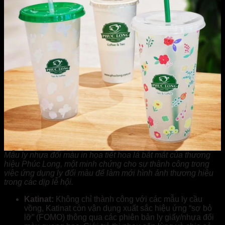
Mẫu ly nhựa đổi màu in họa tiết hoa lá bắt mắt của thương
hiệu Phúc Long, một minh chứng cho sự thành công trong
việc ứng dụng ly đổi màu để làm mới hình ảnh thương hiệu
trong các dịp lễ hội.
Katinat:
Không chỉ thành công với các mẫu ly cầu
vồng, Katinat còn vận dụng xuất sắc hiệu ứng “sợ bỏ
lỡ” (FOMO) thông qua các phiên bản ly giấy/nhựa đổi