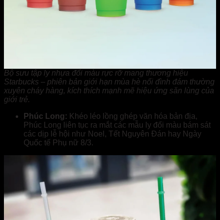
Bộ sưu tập ly nhựa đổi màu rực rỡ mang thương hiệu
Starbucks – phiên bản giới hạn mùa hè nổi đình đám thường
xuyên cháy hàng, kích thích mạnh mẽ hiệu ứng săn lùng của
giới trẻ.
Phúc Long:
Khéo léo lồng ghép văn hóa bản địa,
Phúc Long liên tục ra mắt các mẫu ly đổi màu bám sát
các dịp lễ hội như Noel, Tết Nguyên Đán hay Ngày
Quốc tế Phụ nữ 8/3.