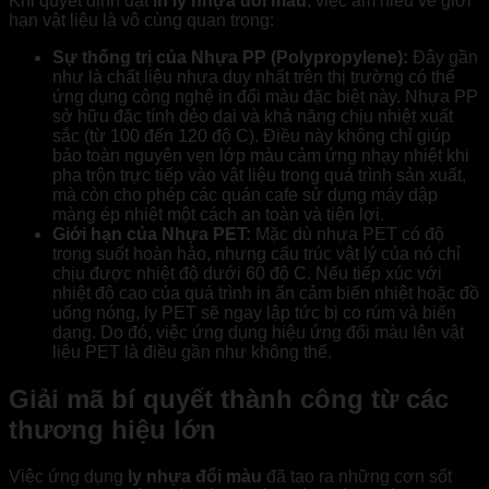
Khi quyết định đặt
in ly nhựa đổi màu
, việc am hiểu về giới
hạn vật liệu là vô cùng quan trọng:
Sự thống trị của Nhựa PP (Polypropylene):
Đây gần
như là chất liệu nhựa duy nhất trên thị trường có thể
ứng dụng công nghệ in đổi màu đặc biệt này. Nhựa PP
sở hữu đặc tính dẻo dai và khả năng chịu nhiệt xuất
sắc (từ 100 đến 120 độ C). Điều này không chỉ giúp
bảo toàn nguyên vẹn lớp màu cảm ứng nhạy nhiệt khi
pha trộn trực tiếp vào vật liệu trong quá trình sản xuất,
mà còn cho phép các quán cafe sử dụng máy dập
màng ép nhiệt một cách an toàn và tiện lợi.
Giới hạn của Nhựa PET:
Mặc dù nhựa PET có độ
trong suốt hoàn hảo, nhưng cấu trúc vật lý của nó chỉ
chịu được nhiệt độ dưới 60 độ C. Nếu tiếp xúc với
nhiệt độ cao của quá trình in ấn cảm biến nhiệt hoặc đồ
uống nóng, ly PET sẽ ngay lập tức bị co rúm và biến
dạng. Do đó, việc ứng dụng hiệu ứng đổi màu lên vật
liệu PET là điều gần như không thể.
Giải mã bí quyết thành công từ các
thương hiệu
lớn
Việc ứng dụng
ly nhựa đổi màu
đã tạo ra những cơn sốt