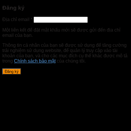
Đăng ký
Địa chỉ email
*
Một liên kết để đặt mật khẩu mới sẽ được gửi đến địa chỉ
email của bạn.
Thông tin cá nhân của bạn sẽ được sử dụng để tăng cường
trải nghiệm sử dụng website, để quản lý truy cập vào tài
khoản của bạn, và cho các mục đích cụ thể khác được mô tả
trong
Chính sách bảo mật
của chúng tôi.
Đăng ký