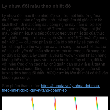
Ly nhựa đổi màu theo nhiệt độ
Ly nhựa đổi màu theo nhiệt độ sở hữu một hiệu ứng “ma
thuật” hoàn toàn đáng tiền nhờ trải nghiệm thị giác cực kỳ
kích thích. Bí mật đằng sau công nghệ này nằm ở lớp sơn
nhạy nhiệt chứa các tinh thể Thermochromic Pigment (bột
màu biến nhiệt). Khi tiếp xúc trực tiếp với nhiệt độ của thức
uống bên trong — như cái lạnh sâu dưới 15°C hoặc độ nóng
trên 45°C — cấu trúc phân tử của lớp bột này sẽ thay đổi,
làm chúng hấp thụ và phản xạ ánh sáng theo cách khác, tạo
nên sự chuyển đổi màu sắc mượt mà từ trong suốt sang rực
rỡ đầy bất ngờ. Đây chính là yếu tố “wow” khiến khách hàng
không thể ngừng quay video và check-in. Tuy nhiên, đổi lại
với hiệu ứng đỉnh cao này, chủ quán cần lưu ý là
giá thành
sản xuất rất cao
, đồng thời nhà máy thường yêu cầu số
lượng đơn hàng tối thiểu
MOQ cực kỳ lớ
n thì mới có thể vào
khuôn gia công.
Sản phẩm tham khảo:
https://hunufa.vn/ly-nhua-doi-mau-
theo-nhiet-do-bi-quyet-tang-doanh-so