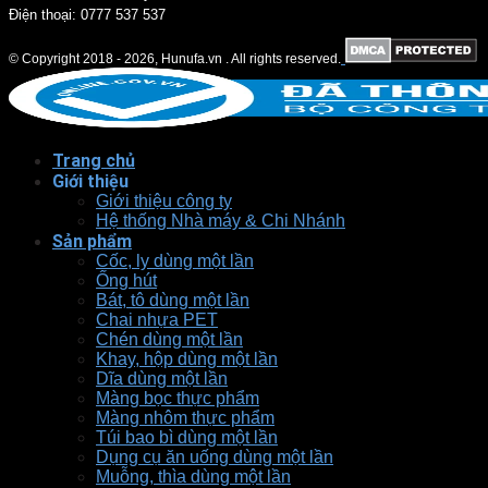
Điện thoại: 0777 537 537
© Copyright 2018 - 2026, Hunufa.vn . All rights reserved.
Trang chủ
Giới thiệu
Giới thiệu công ty
Hệ thống Nhà máy & Chi Nhánh
Sản phẩm
Cốc, ly dùng một lần
Ống hút
Bát, tô dùng một lần
Chai nhựa PET
Chén dùng một lần
Khay, hộp dùng một lần
Dĩa dùng một lần
Màng bọc thực phẩm
Màng nhôm thực phẩm
Túi bao bì dùng một lần
Dụng cụ ăn uống dùng một lần
Muỗng, thìa dùng một lần