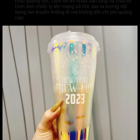
màu quang học. Giới trẻ thi nhau săn lùng và chia sẻ
hình ảnh chiếc ly lên mạng xã hội, tạo ra lượng nội
dung lan truyền khổng lồ mà không tốn chi phí quảng
cáo.