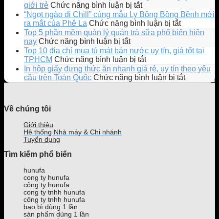
ở
giới trẻ
Chức năng bình luận bị tắt
Katinat
“Ngọt ngào đi Chill” cùng mẫu Ly Bông Bồng Bềnh mới
ra
ở
ra mắt của Phê La
Chức năng bình luận bị tắt
mắt
“Ngọt
Top 5 phần mềm quản lý quán trà sữa phổ biến hiện
Ly
ngào
ở
nay
Chức năng bình luận bị tắt
EMOJI
đi
Top
Top 10 địa chỉ mua tủ mát bán nước uy tín, giá tốt tại
phiên
Chill”
5
ở
TPHCM
Chức năng bình luận bị tắt
bản
cùng
phần
Top
In hộp giấy đựng thức ăn nhanh giá rẻ, uy tín theo yêu
giới
mẫu
mềm
10
ở
cầu trên Toàn Quốc
Chức năng bình luận bị tắt
hạn
Ly
quản
địa
In
gây
Bông
lý
chỉ
hộp
sốt
Bồng
quán
mua
giấy
Về chúng tôi
giới
Bềnh
trà
tủ
đựng
trẻ
mới
sữa
mát
thức
Giới thiệu
ra
phổ
bán
ăn
Hệ thống Nhà máy & Chi nhánh
mắt
biến
nước
nhanh
Tuyển dụng
của
hiện
uy
giá
Tìm kiếm phổ biến
Phê
nay
tín,
rẻ,
La
giá
uy
hunufa
tốt
tín
cong ty hunufa
tại
theo
công ty hunufa
TPHCM
yêu
cong ty tnhh hunufa
công ty tnhh hunufa
cầu
bao bì dùng 1 lần
trên
sản phẩm dùng 1 lần
Toàn