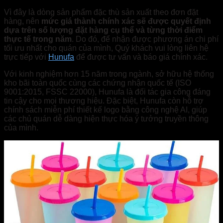
Vì đây là dòng sản phẩm đặc thù sản xuất theo đơn đặt
hàng, nên
mức giá thành chính xác sẽ được quyết định
dựa trên số lượng đặt hàng cụ thể và từng thời điểm
thực tế trong năm
. Do đó, để nhận được phương án chi phí
tối ưu nhất cho quán của mình, Quý khách vui lòng liên hệ
trực tiếp với
Hunufa
để được tư vấn và báo giá chính xác.
Với kinh nghiệm hơn 15 năm trong ngành, sở hữu hệ thống
kho bãi toàn quốc cùng các chứng nhận quốc tế (ISO
9001:2015, FSSC 22000), Hunufa là đối tác gia công đáng
tin cậy cho mọi thương hiệu. Đặc biệt, Hunufa còn hỗ trợ
chính sách miễn phí thiết kế logo bằng công nghệ AI, giúp
các chủ quán dễ dàng hiện thực hóa ý tưởng truyền thông
của mình.