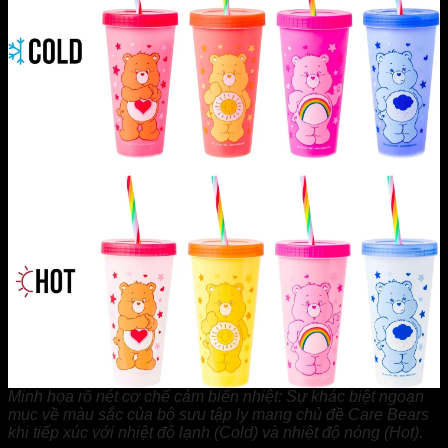
Minh họa rõ nét cơ chế cảm biến nhiệt: Sự khác biệt ngoạn
mục về màu sắc của bộ sưu tập ly mang chủ đề Care Bears
khi tiếp xúc với nhiệt độ lạnh (Cold) và nhiệt độ nóng (Hot).