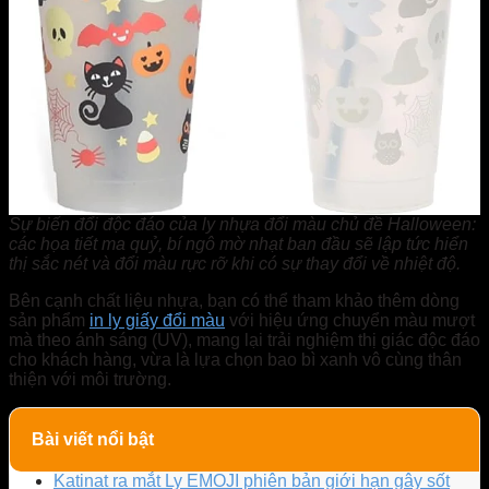
Sự biến đổi độc đáo của ly nhựa đổi màu chủ đề Halloween:
các họa tiết ma quỷ, bí ngô mờ nhạt ban đầu sẽ lập tức hiển
thị sắc nét và đổi màu rực rỡ khi có sự thay đổi về nhiệt độ.
Bên cạnh chất liệu nhựa, bạn có thể tham khảo thêm dòng
sản phẩm
in ly giấy đổi màu
với hiệu ứng chuyển màu mượt
mà theo ánh sáng (UV), mang lại trải nghiệm thị giác độc đáo
cho khách hàng, vừa là lựa chọn bao bì xanh vô cùng thân
thiện với môi trường.
Bài viết nổi bật
Katinat ra mắt Ly EMOJI phiên bản giới hạn gây sốt