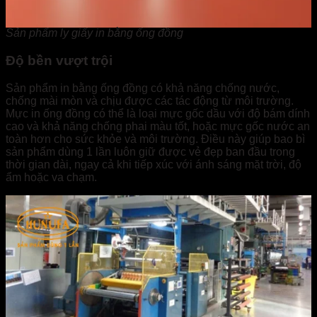
Sản phẩm ly giấy in bằng ống đồng
Độ bền vượt trội
Sản phẩm in bằng ống đồng có khả năng chống nước,
chống mài mòn và chịu được các tác động từ môi trường.
Mực in ống đồng có thể là loại mực gốc dầu với độ bám dính
cao và khả năng chống phai màu tốt, hoặc mực gốc nước an
toàn hơn cho sức khỏe và môi trường. Điều này giúp bao bì
sản phẩm dùng 1 lần luôn giữ được vẻ đẹp ban đầu trong
thời gian dài, ngay cả khi tiếp xúc với ánh sáng mặt trời, độ
ẩm hoặc va chạm.