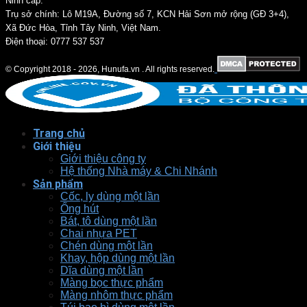
Ninh cấp.
Trụ sở chính: Lô M19A, Đường số 7, KCN Hải Sơn mở rộng (GĐ 3+4),
Xã Đức Hòa, Tỉnh Tây Ninh, Việt Nam.
Điện thoại: 0777 537 537
© Copyright 2018 - 2026, Hunufa.vn . All rights reserved.
Trang chủ
Giới thiệu
Giới thiệu công ty
Hệ thống Nhà máy & Chi Nhánh
Sản phẩm
Cốc, ly dùng một lần
Ống hút
Bát, tô dùng một lần
Chai nhựa PET
Chén dùng một lần
Khay, hộp dùng một lần
Dĩa dùng một lần
Màng bọc thực phẩm
Màng nhôm thực phẩm