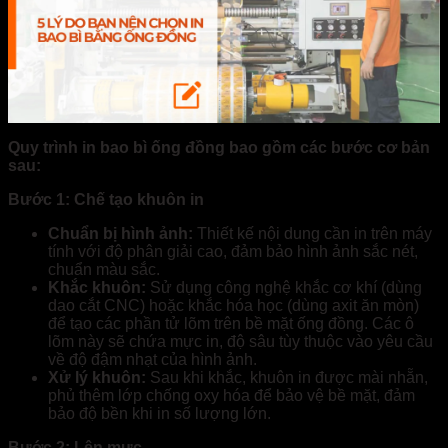
Quy trình in bao bì ống đồng bao gồm các bước cơ bản
sau:
Bước 1: Chế tạo khuôn in
Chuẩn bị hình ảnh:
Thiết kế nội dung cần in trên máy
tính với độ phân giải cao, đảm bảo hình ảnh sắc nét,
chuẩn màu sắc.
Khắc khuôn:
Sử dụng công nghệ khắc cơ khí (dùng
dao cắt CNC) hoặc khắc hóa học (dùng axit ăn mòn)
để tạo các phần tử lõm trên bề mặt ống đồng. Các ô
lõm này sẽ chứa mực in, độ sâu tùy thuộc vào yêu cầu
về độ đậm nhạt của hình ảnh.
Xử lý khuôn:
Sau khi khắc, khuôn in được mài nhẵn,
phủ thêm lớp chống oxy hóa để bảo vệ bề mặt, đảm
bảo độ bền khi in số lượng lớn.
Bước 2: Lên mực