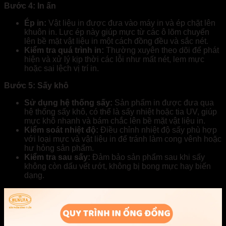
Bước 4: In ấn
Ép in:
Vật liệu in được đưa vào máy in và ép chặt lên
khuôn in. Lực ép này giúp mực từ các ô lõm chuyển
lên bề mặt vật liệu in một cách đồng đều và sắc nét.
Kiểm tra quá trình in:
Thường xuyên theo dõi để phát
hiện và xử lý kịp thời các lỗi như mất nét, lem mực
hoặc sai lệch vị trí in.
Bước 5: Sấy khô
Sử dụng hệ thống sấy:
Sản phẩm in được đưa qua
hệ thống sấy khô, có thể là sấy nhiệt hoặc tia UV, giúp
mực khô nhanh và bám chắc lên bề mặt vật liệu in.
Kiểm soát nhiệt độ:
Điều chỉnh nhiệt độ sấy phù hợp
với loại mực và vật liệu in để tránh làm cong vênh hoặc
hư hỏng sản phẩm.
Kiểm tra sau sấy:
Đảm bảo sản phẩm sau khi sấy
không còn dấu vết ướt, không bị bong mực hay biến
dạng.