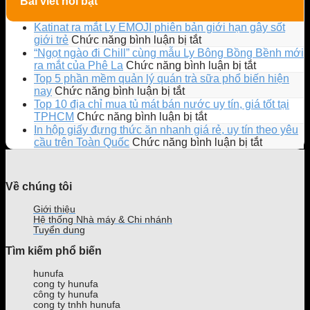
Bài viết nổi bật
Katinat ra mắt Ly EMOJI phiên bản giới hạn gây sốt
ở
giới trẻ
Chức năng bình luận bị tắt
Katinat
“Ngọt ngào đi Chill” cùng mẫu Ly Bông Bồng Bềnh mới
ra
ở
ra mắt của Phê La
Chức năng bình luận bị tắt
mắt
“Ngọt
Top 5 phần mềm quản lý quán trà sữa phổ biến hiện
Ly
ngào
ở
nay
Chức năng bình luận bị tắt
EMOJI
đi
Top
Top 10 địa chỉ mua tủ mát bán nước uy tín, giá tốt tại
phiên
Chill”
5
ở
TPHCM
Chức năng bình luận bị tắt
bản
cùng
phần
Top
In hộp giấy đựng thức ăn nhanh giá rẻ, uy tín theo yêu
giới
mẫu
mềm
10
ở
cầu trên Toàn Quốc
Chức năng bình luận bị tắt
hạn
Ly
quản
địa
In
gây
Bông
lý
chỉ
hộp
sốt
Bồng
quán
mua
giấy
Về chúng tôi
giới
Bềnh
trà
tủ
đựng
trẻ
mới
sữa
mát
thức
Giới thiệu
ra
phổ
bán
ăn
Hệ thống Nhà máy & Chi nhánh
mắt
biến
nước
nhanh
Tuyển dụng
của
hiện
uy
giá
Tìm kiếm phổ biến
Phê
nay
tín,
rẻ,
La
giá
uy
hunufa
tốt
tín
cong ty hunufa
tại
theo
công ty hunufa
TPHCM
yêu
cong ty tnhh hunufa