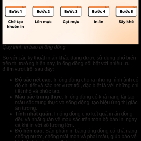
Quy trình in bao bì ống đồng
So với các kỹ thuật in ấn khác đang được sử dụng phổ biến
trên thị trường hiện nay, in ống đồng nổi bật với nhiều ưu
điểm vượt trội sau đây:
Độ sắc nét cao:
In ống đồng cho ra những hình ảnh có
độ chi tiết và sắc nét vượt trội, đặc biệt là với những chi
tiết nhỏ và phức tạp.
Màu sắc trung thực:
In ống đồng có khả năng tái tạo
màu sắc trung thực và sống động, tạo hiệu ứng thị giác
ấn tượng.
Tính nhất quán:
In ống đồng cho kết quả in ấn đồng
đều và nhất quán về màu sắc trên toàn bộ bản in, ngay
cả khi in với số lượng lớn.
Độ bền cao:
Sản phẩm in bằng ống đồng có khả năng
chống nước, chống mài mòn và phai màu, giúp bảo vệ