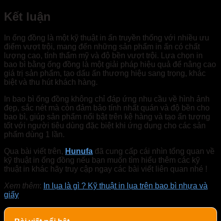
Kết luận
In ống đồng là một kỹ thuật in ấn truyền thống với nhiều ưu
điểm vượt trội, mang đến những sản phẩm in ấn có chất
lượng cao, tính thẩm mỹ và độ bền vượt trội. Lựa chọn in
bao bì bằng ống đồng là một giải pháp hiệu quả để nâng cao
giá trị sản phẩm, tạo dấu ấn thương hiệu sang trọng, khác
biệt và thu hút khách hàng.
In bao bì ống đồng không chỉ đáp ứng nhu cầu về hình ảnh
đẹp, sắc nét mà còn đảm bảo tính nhất quán và độ bền cho
bao bì, giúp sản phẩm nổi bật trên kệ hàng và tạo ấn tượng
tốt với người tiêu dùng đặc biệt khi ứng dụng cho các sản
phẩm dùng 1 lần.
Qua bài viết trên,
Hunufa
đã cung cấp cái nhìn tổng quan về
kỹ thuật in ống đồng nếu bạn muốn tìm hiểu thêm các kỹ
thuật in khác hãy truy cập ngay các bài viết liên quan nhé !
Xem thêm
:
In lụa là gì ? Kỹ thuật in lụa trên bao bì nhựa và
giấy