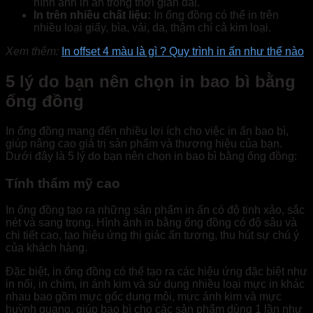
hình ảnh in ấn trong thời gian dài.
In trên nhiều chất liệu:
In ống đồng có thể in trên
nhiều loại giấy, bìa, vải, da, thậm chí cả kim loại.
Xem thêm:
In offset 4 màu là gì ? Quy trình in ấn như thế nào
5 lý do bạn nên chọn in bao bì bằng
ống đồng
In ống đồng mang đến nhiều lợi ích cho việc in ấn bao bì,
giúp nâng cao giá trị sản phẩm và thương hiệu của bạn.
Dưới đây là 5 lý do bạn nên chọn in bao bì bằng ống đồng:
Tính thẩm mỹ cao
In ống đồng tạo ra những sản phẩm in ấn có độ tinh xảo, sắc
nét và sang trọng. Hình ảnh in bằng ống đồng có độ sâu và
chi tiết cao, tạo hiệu ứng thị giác ấn tượng, thu hút sự chú ý
của khách hàng.
Đặc biệt, in ống đồng có thể tạo ra các hiệu ứng đặc biệt như
in nổi, in chìm, in ánh kim và sử dụng nhiều loại mực in khác
nhau bao gồm mực gốc dung môi, mực ánh kim và mực
huỳnh quang, giúp bao bì cho các sản phẩm dùng 1 lần như