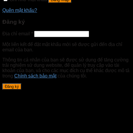
Quên mật khẩu?
Đăng ký
Địa chỉ email
*
Một liên kết để đặt mật khẩu mới sẽ được gửi đến địa chỉ
email của bạn.
Thông tin cá nhân của bạn sẽ được sử dụng để tăng cường
trải nghiệm sử dụng website, để quản lý truy cập vào tài
khoản của bạn, và cho các mục đích cụ thể khác được mô tả
trong
Chính sách bảo mật
của chúng tôi.
Đăng ký