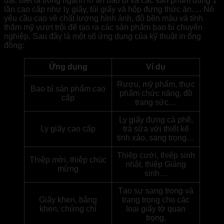
đặc biệt là trong ngành in ấn bao bì và các sản phẩm dùng 1
lần cao cấp như ly giấy, túi giấy và hộp đựng thức ăn…. Nó
yêu cầu cao về chất lượng hình ảnh, độ bền màu và tính
thẩm mỹ vượt trội để tạo ra các sản phẩm bao bì chuyên
nghiệp. Sau đây là một số ứng dụng của kỹ thuật in ống
đồng:
Ứng dụng
Ví dụ
Rượu, mỹ phẩm, thực
Bao bì sản phẩm cao
phẩm chức năng, đồ
cấp
trang sức…
Ly giấy đựng cà phê,
Ly giấy cao cấp
trà sữa với thiết kế
tinh xảo, sang trọng…
Thiệp cưới, thiệp sinh
Thiệp mời, thiệp chúc
nhật, thiệp Giáng
mừng
sinh…
Tạo sự sang trọng và
Giấy khen, bằng
trang trọng cho các
khen, chứng chỉ
loại giấy tờ quan
trọng.