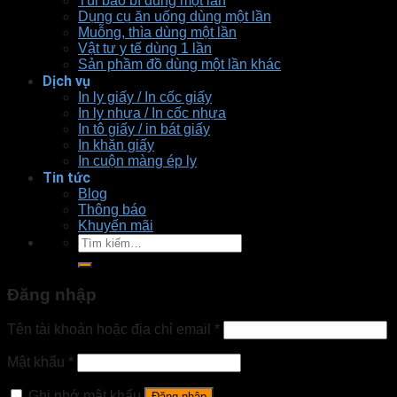
Túi bao bì dùng một lần
Dụng cụ ăn uống dùng một lần
Muỗng, thìa dùng một lần
Vật tư y tế dùng 1 lần
Sản phầm đồ dùng một lần khác
Dịch vụ
In ly giấy / In cốc giấy
In ly nhựa / In cốc nhựa
In tô giấy / in bát giấy
In khăn giấy
In cuộn màng ép ly
Tin tức
Blog
Thông báo
Khuyến mãi
Tìm
kiếm:
Đăng nhập
Tên tài khoản hoặc địa chỉ email
*
Mật khẩu
*
Ghi nhớ mật khẩu
Đăng nhập