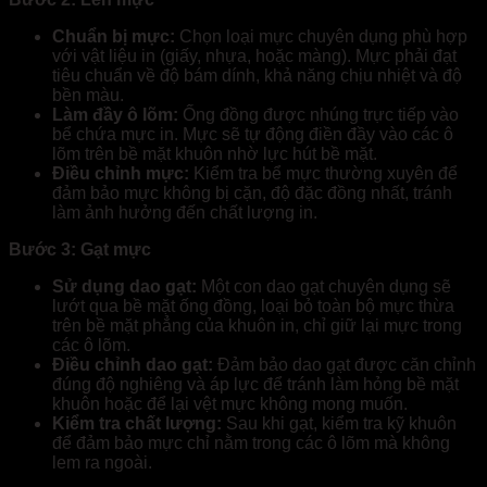
Chuẩn bị mực:
Chọn loại mực chuyên dụng phù hợp
với vật liệu in (giấy, nhựa, hoặc màng). Mực phải đạt
tiêu chuẩn về độ bám dính, khả năng chịu nhiệt và độ
bền màu.
Làm đầy ô lõm:
Ống đồng được nhúng trực tiếp vào
bể chứa mực in. Mực sẽ tự động điền đầy vào các ô
lõm trên bề mặt khuôn nhờ lực hút bề mặt.
Điều chỉnh mực:
Kiểm tra bể mực thường xuyên để
đảm bảo mực không bị cặn, độ đặc đồng nhất, tránh
làm ảnh hưởng đến chất lượng in.
Bước 3: Gạt mực
Sử dụng dao gạt:
Một con dao gạt chuyên dụng sẽ
lướt qua bề mặt ống đồng, loại bỏ toàn bộ mực thừa
trên bề mặt phẳng của khuôn in, chỉ giữ lại mực trong
các ô lõm.
Điều chỉnh dao gạt:
Đảm bảo dao gạt được căn chỉnh
đúng độ nghiêng và áp lực để tránh làm hỏng bề mặt
khuôn hoặc để lại vệt mực không mong muốn.
Kiểm tra chất lượng:
Sau khi gạt, kiểm tra kỹ khuôn
để đảm bảo mực chỉ nằm trong các ô lõm mà không
lem ra ngoài.