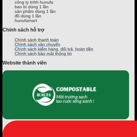
công ty tnhh hunufa
cầu
bao bì dùng 1 lần
trên
sản phẩm dùng 1 lần
Toàn
đồ dùng 1 lần
Quốc
hunufamart
Chính sách hỗ trợ
Chính sách thanh toán
Chính sách vận chuyển
Chính sách kiểm hàng, đổi trả, hoàn tiền
Chính sách bảo mật thông tin
Website thành viên