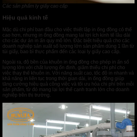
Các sản phẩm ly giấy cao cấp
Hiệu quả kinh tế
Mặc dù chi phí ban đầu cho việc thiết lập in ống đồng có thể
cao hơn, nhưng in ống đồng mang lại lợi ích kinh tế lâu dài
cho các dự án in ấn quy mô lớn. Đặc biệt hiệu quả cho các
doanh nghiệp sản xuất số lượng lớn sản phẩm dùng 1 lần từ
túi giấy, bao bì thực phẩm đến các loại ly giấy cao cấp.
Ngoài ra, độ bền của khuôn in ống đồng cho phép in ấn số
lượng lớn với chất lượng ổn định, giảm thiểu chi phí cho
việc thay thế khuôn in. Với năng suất cao, tốc độ in nhanh và
khả năng in liên tục trong thời gian dài, in ống đồng giúp
tăng cường hiệu quả công việc và tối ưu hóa chi phí trên mỗi
sản phẩm, từ đó mang lại lợi thế cạnh tranh lớn cho doanh
nghiệp trên thị trường.