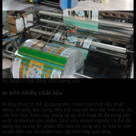
Kỹ thuật in ống đồng chất lượng cao
In trên nhiều chất liệu
In ống đồng có thể áp dụng trên nhiều loại chất liệu khác
nhau, từ giấy, bìa cứng, đến các loại vật liệu đặc biệt như da,
vải, kim loại. Điều này mang lại sự linh hoạt tối đa trong sản
xuất và thiết kế sản phẩm. Nhờ vậy, doanh nghiệp có thể dễ
dàng tạo ra các ấn phẩm độc đáo và sáng tạo, từ bao bì sản
phẩm đến các ấn phẩm cao cấp như hộp quà tặng.