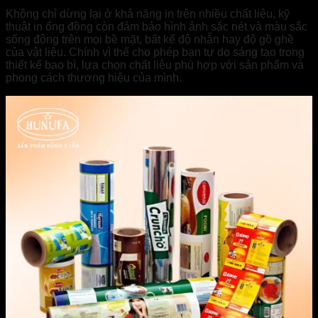
Không chỉ dừng lại ở khả năng in trên nhiều chất liệu, kỹ
thuật in ống đồng còn đảm bảo hình ảnh sắc nét và màu sắc
sống động trên mọi bề mặt, bất kể độ nhẵn hay độ gồ ghề
của vật liệu. Chính vì thế cho phép bạn tự do sáng tạo trong
thiết kế bao bì, lựa chọn chất liệu phù hợp với sản phẩm và
phong cách thương hiệu của mình.