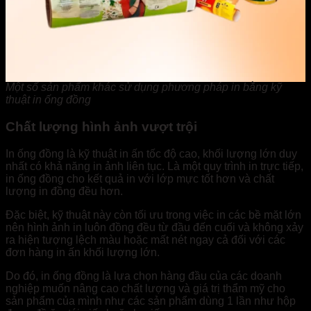
Một số sản phẩm khác sử dụng phương pháp in bằng kỹ
thuật in ống đồng
Chất lượng hình ảnh vượt trội
In ống đồng là kỹ thuật in ấn tốc độ cao, khối lượng lớn duy
nhất có khả năng in ảnh liên tục. Là một quy trình in trực tiếp,
in ống đồng cho kết quả in với lớp mực tốt hơn và chất
lượng in đồng đều hơn.
Đặc biệt, kỹ thuật này còn tối ưu trong việc in các bề mặt lớn
nên hình ảnh in luôn đồng đều từ đầu đến cuối và không xảy
ra hiện tượng lệch màu hoặc mất nét ngay cả đối với các
đơn hàng in ấn khối lượng lớn.
Do đó, in ống đồng là lựa chọn hàng đầu của các doanh
nghiệp muốn nâng cao chất lượng và giá trị thẩm mỹ cho
sản phẩm của mình như các sản phẩm dùng 1 lần như hộp