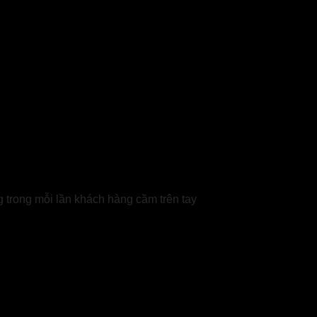
g trong mỗi lần khách hàng cầm trên tay