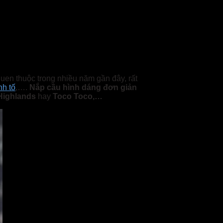
 quen thuộc trong nhiều năm gần đây, rất
nh tố
,….
Nắp cầu hình dáng đơn giản
Highlands
hay
Toco Toco,…