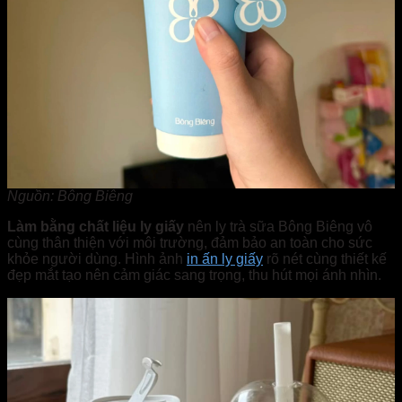
Nguồn: Bông Biêng
Làm bằng chất liệu ly giấy
nên ly trà sữa Bông Biêng vô
cùng thân thiện với môi trường, đảm bảo an toàn cho sức
khỏe người dùng. Hình ảnh
in ấn ly giấy
rõ nét cùng thiết kế
đẹp mắt tạo nên cảm giác sang trọng, thu hút mọi ánh nhìn.