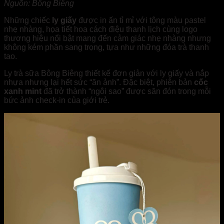
Nguồn: Bông Biêng
Những chiếc
ly giấy
được in ấn tỉ mỉ với tông màu pastel
nhẹ nhàng, họa tiết hoa cách điệu thanh lịch cùng logo
thương hiệu nổi bật mang đến cảm giác nhẹ nhàng nhưng
không kém phần sang trọng, tựa như những đóa trà thanh
tao.
Ly trà sữa Bông Biêng thiết kế đơn giản với ly giấy và nắp
nhựa nhưng lại hết sức “ăn ảnh”. Đặc biệt, phiên bản
cốc
xanh mint
đã trở thành “ngôi sao” được săn đón trong mỗi
bức ảnh check-in của giới trẻ.