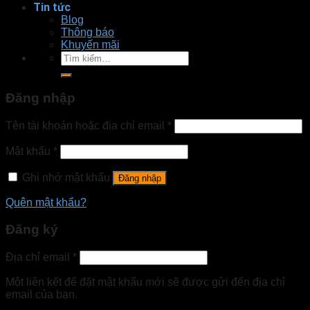
Tin tức
Blog
Thông báo
Khuyến mãi
Tìm
kiếm:
Đăng nhập
Tên tài khoản hoặc địa chỉ email
*
Mật khẩu
*
Ghi nhớ mật khẩu
Đăng nhập
Quên mật khẩu?
Đăng ký
Địa chỉ email
*
Một liên kết để đặt mật khẩu mới sẽ được gửi đến địa chỉ
email của bạn.