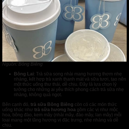
Nguồn: Bông Biêng
Bông Lai
: Trà sữa song nhài mang hương thơm nhẹ
nhàng, kết hợp trà xanh thanh mát và sữa tươi, tạo nên
một thức uống thư thái, dễ chịu. Đây là lựa chọn lý
tưởng cho những ai yêu thích phong cách trà sữa nhẹ
nhàng, không quá ngọt.
Bên cạnh đó,
trà sữa Bông Biêng
còn có các món thức
uống khác như
trà sữa hương hoa
gồm các vị như mộc
hoa, bông đào, kem mây (nhài mây, đào mây, lan mây) mỗi
loại mang một tầng hương vị đặc trưng, nhẹ nhàng và dễ
chịu.