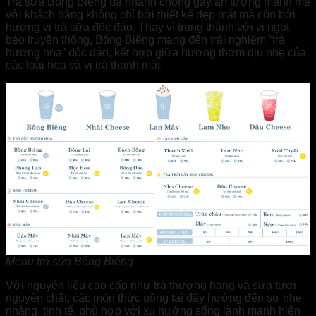
Trà sữa Bông Biêng đã nhanh chóng gây ấn tượng mạnh mẽ
với khách hàng không chỉ bởi thiết kế đẹp mắt mà còn bởi
hương vị trà sữa độc đáo. Thay vì trung thành với vị ngọt
béo truyền thống, Bông Biêng mang đến trải nghiệm “trà
hương hoa” độc đáo, kết hợp giữa hương thơm dịu nhẹ của
các loài hoa và vị trà thanh mát.
Menu trà sữa Bông Biêng
Với nguyên liệu cao cấp như trà thượng hạng và sữa tươi
nguyên chất, các món thức uống tại đây hướng đến sự nhẹ
nhàng, tinh tế, phù hợp với xu hướng sống lành mạnh hiện