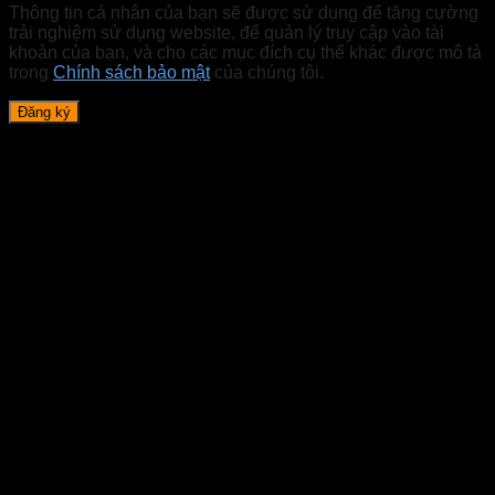
Thông tin cá nhân của bạn sẽ được sử dụng để tăng cường
trải nghiệm sử dụng website, để quản lý truy cập vào tài
khoản của bạn, và cho các mục đích cụ thể khác được mô tả
trong
Chính sách bảo mật
của chúng tôi.
Đăng ký