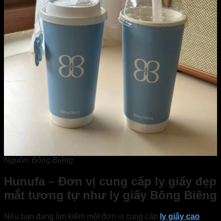
Nguồn: Bông Biêng
Hunufa – Đơn vị cung cấp ly giấy đẹp
mắt tương tự như ly giấy Bông Biêng
Nếu bạn đang tìm kiếm một đơn vị cung cấp
ly giấy cao