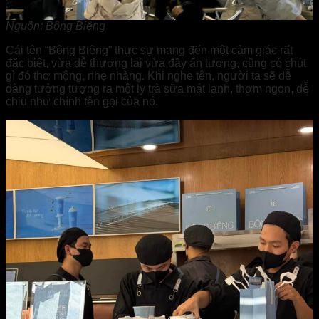
Nguồn: Bông Biêng
Cái tên “Bông Biêng” thực sự mang đến một cảm giác rất
đặc biệt, vừa dễ thương lại vừa đầy ấn tượng, cũng có chút
gì đó thơ mộng, nhẹ nhàng. Khi nghe tên, người ta sẽ dễ
dàng tưởng tượng ra một ly trà sữa mát lạnh, thơm ngon, dễ
chịu như chính tên gọi của nó.