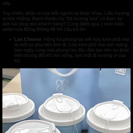
nay.
Tuy nhiên, khẩu vị của mỗi người lại khác nhau. Liệu hương
vị nhẹ nhàng, thanh thoát của “trà hương hoa” có thực sự
làm hài lòng mọi khách hàng? Cùng điểm qua 2 món best-
seller của Bông Biêng để tìm câu trả lời:
Lan Cheese
: Hồng trà phong lan kết hợp kem phô mai
là một sự pha trộn tinh tế, Lớp kem phô mai mịn màng,
béo ngậy cùng mùi phong lan độc đáo tạo nên sự khác
biệt nhưng đôi khi hơi nồng, làm mất đi hương vị của
trà.