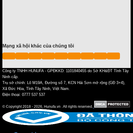
Mạng xã hội khác của chúng tôi
Công ty TNHH HUNUFA - GPĐKKD: 1101840455 do Sở KH&ĐT Tỉnh Tây
Ninh cấp.
Trụ sở chính: Lô M19A, Đường số 7, KCN Hải Sơn mở rộng (GĐ 3+4),
Xã Đức Hòa, Tỉnh Tây Ninh, Việt Nam.
Điện thoại: 0777 537 537
© Copyright 2018 - 2026, Hunufa.vn . All rights reserved.