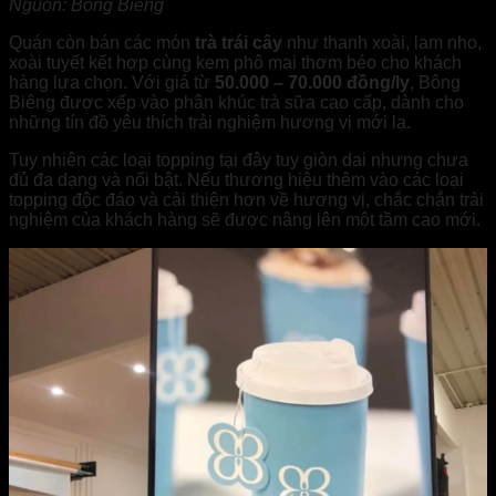
Nguồn: Bông Biêng
Quán còn bán các món
trà trái cây
như thanh xoài, lam nho,
xoài tuyết kết hợp cùng kem phô mai thơm béo cho khách
hàng lựa chọn. Với giá từ
50.000 – 70.000 đồng/ly
, Bông
Biêng được xếp vào phân khúc trà sữa cao cấp, dành cho
những tín đồ yêu thích trải nghiệm hương vị mới lạ.
Tuy nhiên các loại topping tại đây tuy giòn dai nhưng chưa
đủ đa dạng và nổi bật. Nếu thương hiệu thêm vào các loại
topping độc đáo và cải thiện hơn về hương vị, chắc chắn trải
nghiệm của khách hàng sẽ được nâng lên một tầm cao mới.