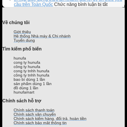
giới
mẫu
mềm
10
ở
cầu trên Toàn Quốc
Chức năng bình luận bị tắt
hạn
Ly
quản
địa
In
gây
Bông
lý
chỉ
hộp
sốt
Bồng
quán
mua
giấy
Về chúng tôi
giới
Bềnh
trà
tủ
đựng
trẻ
mới
sữa
mát
thức
Giới thiệu
ra
phổ
bán
ăn
Hệ thống Nhà máy & Chi nhánh
mắt
biến
nước
nhanh
Tuyển dụng
của
hiện
uy
giá
Tìm kiếm phổ biến
Phê
nay
tín,
rẻ,
La
giá
uy
hunufa
tốt
tín
cong ty hunufa
tại
theo
công ty hunufa
TPHCM
yêu
cong ty tnhh hunufa
công ty tnhh hunufa
cầu
bao bì dùng 1 lần
trên
sản phẩm dùng 1 lần
Toàn
đồ dùng 1 lần
Quốc
hunufamart
Chính sách hỗ trợ
Chính sách thanh toán
Chính sách vận chuyển
Chính sách kiểm hàng, đổi trả, hoàn tiền
Chính sách bảo mật thông tin