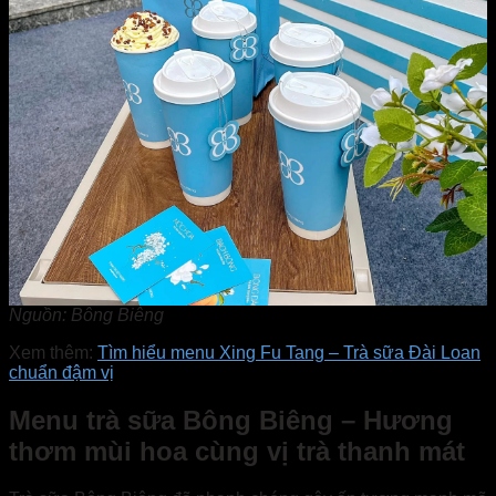
Nguồn: Bông Biêng
Xem thêm:
Tìm hiểu menu Xing Fu Tang – Trà sữa Đài Loan
chuẩn đậm vị
Menu trà sữa Bông Biêng – Hương
thơm mùi hoa cùng vị trà thanh mát