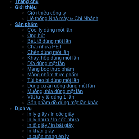
Trang chủ
Giới thiệu
Giới thiệu công ty
Hệ thống Nhà máy & Chi Nhánh
Sản phẩm
Cốc, ly dùng một lần
Ống hút
Bát, tô dùng một lần
Chai nhựa PET
Chén dùng một lần
Khay, hộp dùng một lần
Dĩa dùng một lần
Màng bọc thực phẩm
Màng nhôm thực phẩm
Túi bao bì dùng một lần
Dụng cụ ăn uống dùng một lần
Muỗng, thìa dùng một lần
Vật tư y tế dùng 1 lần
Sản phầm đồ dùng một lần khác
Dịch vụ
In ly giấy / In cốc giấy
In ly nhựa / In cốc nhựa
In tô giấy / in bát giấy
In khăn giấy
In cuộn màng ép ly