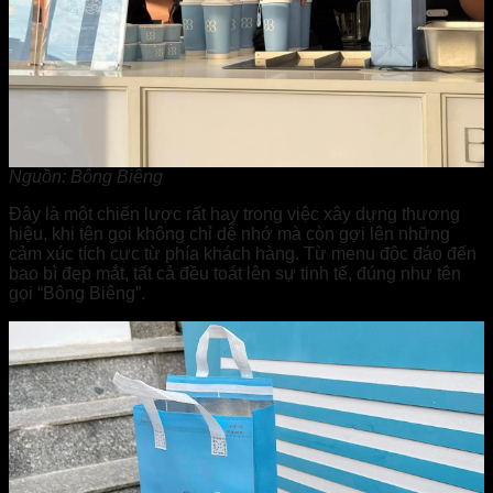
Nguồn: Bông Biêng
Đây là một chiến lược rất hay trong việc xây dựng thương
hiệu, khi tên gọi không chỉ dễ nhớ mà còn gợi lên những
cảm xúc tích cực từ phía khách hàng. Từ menu độc đáo đến
bao bì đẹp mắt, tất cả đều toát lên sự tinh tế, đúng như tên
gọi “Bông Biêng”.