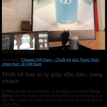
Nguồn: Bông Biêng
Xem thêm:
Chagee Việt Nam – Chuỗi trà sữa Trung Quốc
chính thức về Việt Nam
Thiết kế bao bì ly giấy độc đáo, sang
chảnh
Không chỉ gây ấn tượng bởi sự đa dạng của menu,
Bông
Biêng
còn chinh phục khách hàng nhờ concept hương hoa
độc đáo và bao bì ly giấy sang trọng và tinh tế, mang phong
cách riêng.