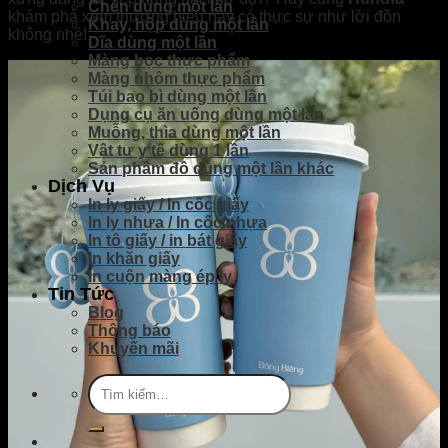
Chén dùng một lần
khám phá xem thương hiệu này có thực sự như lời đồn
Khay, hộp dùng một lần
không nhé!
Dĩa dùng một lần
Màng bọc thực phẩm
Màng nhôm thực phẩm
Túi bao bì dùng một lần
Dụng cụ ăn uống dùng một lần
Muỗng, thìa dùng một lần
Vật tư y tế dùng 1 lần
Sản phầm đồ dùng một lần khác
Dịch Vụ
In ly giấy / In cốc giấy
In ly nhựa / In cốc nhựa
In tô giấy / in bát giấy
In khăn giấy
In cuộn màng ép ly
Tin Tức
Blog
Thông báo
Khuyến mãi
Tìm
kiếm: