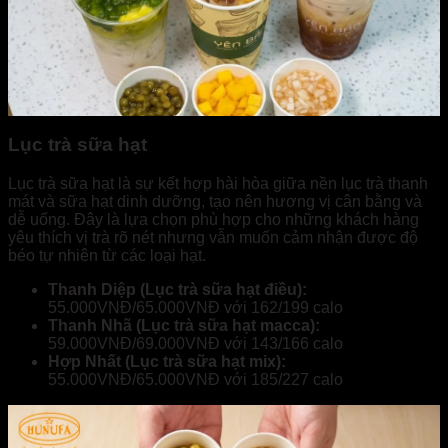
Lục trà sữa hạt
Lục trà sữa hạt là sự kết hợp hài hòa giữa nền lục trà thanh
mát và sữa hạt dinh dưỡng, tạo nên hương vị cân bằng và
dễ uống. Đây là lựa chọn phù hợp cho những khách hàng
yêu thích vị trà rõ nét nhưng vẫn muốn cảm nhận được độ
béo tự nhiên từ các loại hạt.
Thanh Diệp (Lục trà sữa hạt điều):
55.000VNĐ/65.000VNĐ với 162/199 calo
Thanh Nhã (Lục trà sữa hạt macca):
59.000VNĐ/69.000VNĐ với 143/166 calo
Hợp Nhất (Lục trà sữa hạt mix):
55.000VNĐ/65.000VNĐ với 185/227 calo