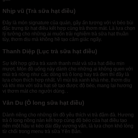
Nhịp vũ (Trà sữa hạt điều)
Đây là món signature của quán, gây ấn tượng với vị béo bùi
đặc trưng từ hạt điều kết hợp cùng trà thơm mát. Là lựa chọn
lý tưởng cho những ai muốn trải nghiệm trà sữa hạt thuần
túy, thơm dịu mà không hề tạo cảm giác ngấy.
Thanh Diệp (Lục trà sữa hạt điều)
Sự kết hợp giữa trà xanh thanh mát và sữa hạt điều mịn
mượt. Món đồ uống này dành cho những ai không quen với
mùi trà nồng như các dòng trà ô long hay trà đen thì đây là
lựa chọn thích hợp nhất. Vì mùi trà xanh khá nhẹ, thơm dịu
và khi mix với sữa hạt sẽ tạo được độ béo, mang lại hương
vị thơm mát cho người dùng. .
Vân Du (Ô long sữa hạt điều)
Dành riêng cho những tín đồ yêu thích vị trà đậm đà. Hương
trà ô long nồng nàn kết hợp cùng độ béo của hạt điều tạo
nên một hậu vị kéo dài đầy vương vấn, là lựa chọn khó lòng
từ chối trong menu trà sữa Yên Bản.