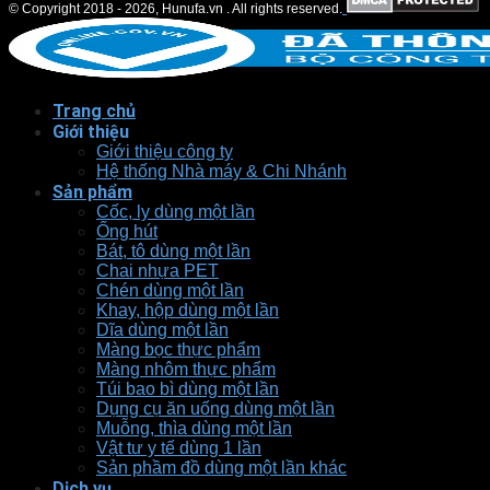
© Copyright 2018 - 2026, Hunufa.vn . All rights reserved.
Trang chủ
Giới thiệu
Giới thiệu công ty
Hệ thống Nhà máy & Chi Nhánh
Sản phẩm
Cốc, ly dùng một lần
Ống hút
Bát, tô dùng một lần
Chai nhựa PET
Chén dùng một lần
Khay, hộp dùng một lần
Dĩa dùng một lần
Màng bọc thực phẩm
Màng nhôm thực phẩm
Túi bao bì dùng một lần
Dụng cụ ăn uống dùng một lần
Muỗng, thìa dùng một lần
Vật tư y tế dùng 1 lần
Sản phầm đồ dùng một lần khác
Dịch vụ