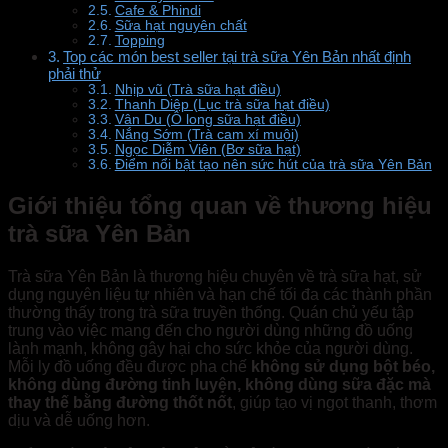
Cafe & Phindi
Sữa hạt nguyên chất
Topping
Top các món best seller tại trà sữa Yên Bản nhất định
phải thử
Nhịp vũ (Trà sữa hạt điều)
Thanh Diệp (Lục trà sữa hạt điều)
Vân Du (Ô long sữa hạt điều)
Nắng Sớm (Trà cam xí muội)
Ngọc Diễm Viên (Bơ sữa hạt)
Điểm nổi bật tạo nên sức hút của trà sữa Yên Bản
Giới thiệu tổng quan về thương hiệu
trà sữa Yên Bản
Trà sữa Yên Bản là thương hiệu chuyên về trà sữa hạt, sử
dụng nguyên liệu tự nhiên và hạn chế tối đa các thành phần
thường thấy trong trà sữa truyền thống. Quán chủ yếu tập
trung vào việc mang đến cho người dùng những đồ uống
lành mạnh, không gây hại cho sức khỏe của người dùng.
Mỗi ly đồ uống đều được pha chế
không sử dụng bột béo,
không dùng đường tinh luyện, không dùng sữa đặc mà
thay thế bằng đường thốt nốt
, giúp tạo vị ngọt thanh, thơm
dịu và dễ uống hơn.