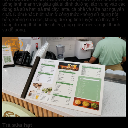
uống lành mạnh và giàu giá trị dinh dưỡng, tập trung vào các
dòng trà sữa hạt, trà trái cây, latte, cà phê và sữa hạt nguyên
chất. Điểm khác biệt nằm ở công thức không sử dụng bột
béo, không sữa đặc, không đường tinh luyện mà thay thế
bằng đường thốt nốt tự nhiên, giúp giữ được vị ngọt thanh
và dễ uống.
Trà sữa hạt