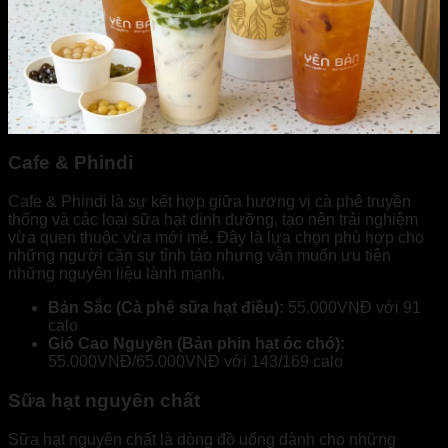
Cafe & Phindi
Cafe & Phindi là sự kết hợp giữa hương vị cà phê truyền
thống và các loại sữa hạt dinh dưỡng, tạo nên trải nghiệm
vừa quen thuộc vừa mới mẻ. Đây là lựa chọn phù hợp cho
những người cần sự tỉnh táo nhưng vẫn muốn ưu tiên
những nguyên liệu lành mạnh.
Bản Sắc (Cà phê sữa hạt điều):
55.000VNĐ với 91
calo
Gió Cao Nguyên (Bản phin hạt óc chó):
55.000VNĐ/65.000VNĐ với 143/169 calo
Sữa hạt nguyên chất
Sữa hạt nguyên chất là dòng đồ uống dành cho những