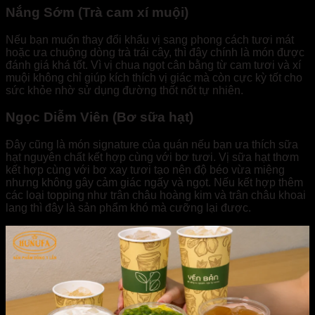
Nắng Sớm (Trà cam xí muội)
Nếu bạn muốn thay đổi khẩu vị sang phong cách tươi mát
hoặc ưa chuộng dòng trà trái cây, thì đây chính là món được
đánh giá khá tốt. Vì vị chua ngọt cân bằng từ cam tươi và xí
muội không chỉ giúp kích thích vị giác mà còn cực kỳ tốt cho
sức khỏe nhờ sử dụng đường thốt nốt tự nhiên.
Ngọc Diễm Viên (Bơ sữa hạt)
Đây cũng là món signature của quán nếu bạn ưa thích sữa
hạt nguyên chất kết hợp cùng với bơ tươi. Vị sữa hạt thơm
kết hợp cùng với bơ xay tươi tạo nên độ béo vừa miệng
nhưng không gây cảm giác ngấy và ngọt. Nếu kết hợp thêm
các loại topping như trân châu hoàng kim và trân châu khoai
lang thì đây là sản phẩm khó mà cưỡng lại được.