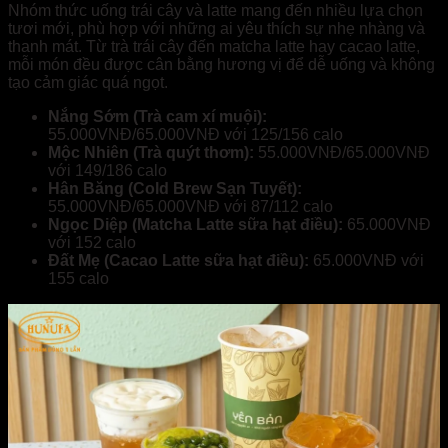
Nhóm thức uống trái cây và latte mang đến nhiều lựa chọn
tươi mới, phù hợp với những ai yêu thích sự nhẹ nhàng và
thanh mát. Từ trà trái cây đến matcha latte hay cacao latte,
mỗi món đều được cân bằng hương vị để dễ uống và không
tạo cảm giác quá ngọt.
Nắng Sớm (Trà cam xí muội):
55.000VNĐ/65.000VNĐ với 125/156 calo
Mộc Nhiên (Trà quýt thơm):
55.000VNĐ/65.000VNĐ
với 149/186 calo
Hân Băng (Cold Brew Sạn Tuyết):
55.000VNĐ/65.000VNĐ với 87/112 calo
Ngọc Diệp (Matcha Latte sữa hạt điều):
65.000VNĐ
với 152 calo
Đất Mẹ (Cacao Latte sữa hạt điều):
65.000VNĐ với
155 calo