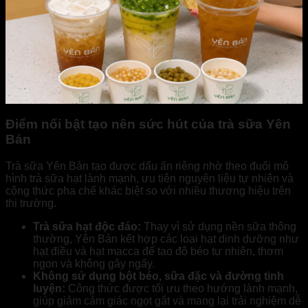
Điểm nổi bật tạo nên sức hút của trà sữa Yên
Bản
Trà sữa Yên Bản tạo được dấu ấn riêng nhờ theo đuổi mô
hình trà sữa hạt lành mạnh, ưu tiên nguyên liệu tự nhiên và
công thức pha chế khác biệt so với nhiều thương hiệu trên
thị trường.
Trà sữa hạt độc đáo:
Thay vì sử dụng nền sữa thông
thường, Yên Bản kết hợp các loại hạt dinh dưỡng như
hạt điều và hạt macca để tạo độ béo tự nhiên, thơm
ngon và không gây ngấy.
Không sử dụng bột béo, sữa đặc và đường tinh
luyện:
Công thức được tối ưu theo hướng lành mạnh,
giúp giảm cảm giác ngọt gắt và mang lại trải nghiệm dễ