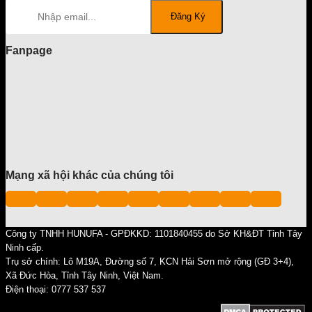
Fanpage
Mạng xã hội khác của chúng tôi
Công ty TNHH HUNUFA - GPĐKKD: 1101840455 do Sở KH&ĐT Tỉnh Tây
Ninh cấp.
Trụ sở chính: Lô M19A, Đường số 7, KCN Hải Sơn mở rộng (GĐ 3+4),
Xã Đức Hòa, Tỉnh Tây Ninh, Việt Nam.
Điện thoại: 0777 537 537