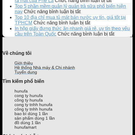
ở
ra mắt của Phê La
Chức năng bình luận bị tắt
mắt
“Ngọt
Top 5 phần mềm quản lý quán trà sữa phổ biến hiện
Ly
ngào
ở
nay
Chức năng bình luận bị tắt
EMOJI
đi
Top
Top 10 địa chỉ mua tủ mát bán nước uy tín, giá tốt tại
phiên
Chill”
5
ở
TPHCM
Chức năng bình luận bị tắt
bản
cùng
phần
Top
In hộp giấy đựng thức ăn nhanh giá rẻ, uy tín theo yêu
giới
mẫu
mềm
10
ở
cầu trên Toàn Quốc
Chức năng bình luận bị tắt
hạn
Ly
quản
địa
In
gây
Bông
lý
chỉ
hộp
sốt
Bồng
quán
mua
giấy
Về chúng tôi
giới
Bềnh
trà
tủ
đựng
trẻ
mới
sữa
mát
thức
Giới thiệu
ra
phổ
bán
ăn
Hệ thống Nhà máy & Chi nhánh
mắt
biến
nước
nhanh
Tuyển dụng
của
hiện
uy
giá
Tìm kiếm phổ biến
Phê
nay
tín,
rẻ,
La
giá
uy
hunufa
tốt
tín
cong ty hunufa
tại
theo
công ty hunufa
TPHCM
yêu
cong ty tnhh hunufa
công ty tnhh hunufa
cầu
bao bì dùng 1 lần
trên
sản phẩm dùng 1 lần
Toàn
đồ dùng 1 lần
Quốc
hunufamart