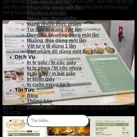
sao thương hiệu này trở thành “vị cứu tinh” cho những tín đồ
Chén dùng một lần
yêu trà sữa nhưng vẫn muốn giữ lối sống lành mạnh ngay
Khay, hộp dùng một lần
trong bài viết này.
Dĩa dùng một lần
Màng bọc thực phẩm
Màng nhôm thực phẩm
Túi bao bì dùng một lần
Dụng cụ ăn uống dùng một lần
Muỗng, thìa dùng một lần
Vật tư y tế dùng 1 lần
Sản phầm đồ dùng một lần khác
Dịch Vụ
In ly giấy / In cốc giấy
In ly nhựa / In cốc nhựa
In tô giấy / in bát giấy
In khăn giấy
In cuộn màng ép ly
Tin Tức
Blog
Thông báo
Khuyến mãi
Menu Trà sữa Yên Bản mới nhất tại các cửa hàng khu vực
TP.HCM
Tìm
kiếm: