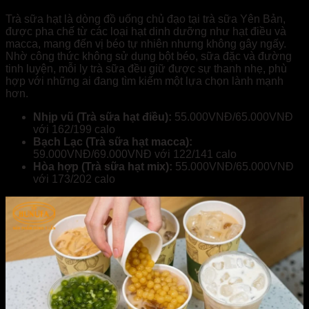
Trà sữa hạt là dòng đồ uống chủ đạo tại trà sữa Yên Bản,
được pha chế từ các loại hạt dinh dưỡng như hạt điều và
macca, mang đến vị béo tự nhiên nhưng không gây ngấy.
Nhờ công thức không sử dụng bột béo, sữa đặc và đường
tinh luyện, mỗi ly trà sữa đều giữ được sự thanh nhẹ, phù
hợp với những ai đang tìm kiếm một lựa chọn lành mạnh
hơn.
Nhịp vũ (Trà sữa hạt điều):
55.000VNĐ/65.000VNĐ
với 162/199 calo
Bạch Lạc (Trà sữa hạt macca):
59.000VNĐ/69.000VNĐ với 122/141 calo
Hòa hợp (Trà sữa hạt mix):
55.000VNĐ/65.000VNĐ
với 173/202 calo