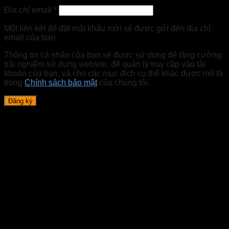
Địa chỉ email
*
Một liên kết để đặt mật khẩu mới sẽ được gửi đến địa chỉ
email của bạn.
Thông tin cá nhân của bạn sẽ được sử dụng để tăng cường
trải nghiệm sử dụng website, để quản lý truy cập vào tài
khoản của bạn, và cho các mục đích cụ thể khác được mô tả
trong
Chính sách bảo mật
của chúng tôi.
Đăng ký