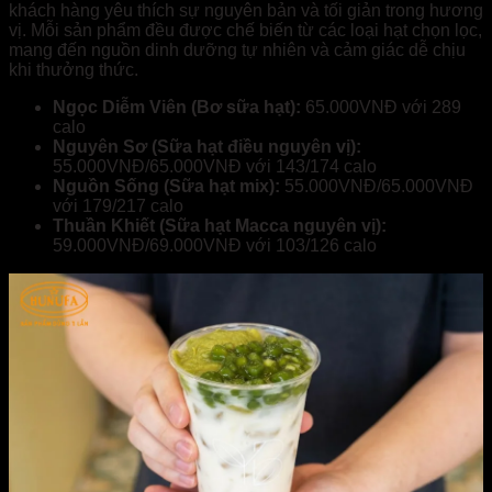
khách hàng yêu thích sự nguyên bản và tối giản trong hương
vị. Mỗi sản phẩm đều được chế biến từ các loại hạt chọn lọc,
mang đến nguồn dinh dưỡng tự nhiên và cảm giác dễ chịu
khi thưởng thức.
Ngọc Diễm Viên (Bơ sữa hạt):
65.000VNĐ với 289
calo
Nguyên Sơ (Sữa hạt điều nguyên vị):
55.000VNĐ/65.000VNĐ với 143/174 calo
Nguồn Sống (Sữa hạt mix):
55.000VNĐ/65.000VNĐ
với 179/217 calo
Thuần Khiết (Sữa hạt Macca nguyên vị):
59.000VNĐ/69.000VNĐ với 103/126 calo