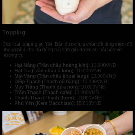
Topping
Các loại topping tại Yên Bản được lựa chọn để tăng thêm độ
phong phú cho đồ uống mà vẫn giữ được sự hài hòa về
hương vị.
Hạt Nắng (Trân châu hoàng kim):
10.000VNĐ
Hạt Trà (Trân châu ô long):
10.000VNĐ
Mật Vàng (Trân châu khoai lang):
10.000VNĐ
Diệp Thạch (Thạch củ năng):
10.000VNĐ
Mây Trắng (Thạch dừa non):
10.000VNĐ
Trầm Thạch (Thạch cafe):
10.000VNĐ
Thạch Thảo (Thạch thơm):
10.000VNĐ
Phù Yên (Kem Macchiato):
15.000VNĐ