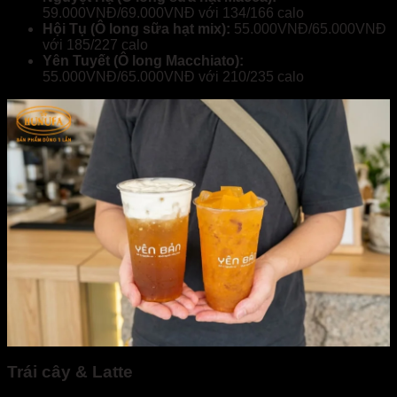
59.000VNĐ/69.000VNĐ với 134/166 calo
Hội Tụ (Ô long sữa hạt mix):
55.000VNĐ/65.000VNĐ
với 185/227 calo
Yên Tuyết (Ô long Macchiato):
55.000VNĐ/65.000VNĐ với 210/235 calo
Trái cây & Latte