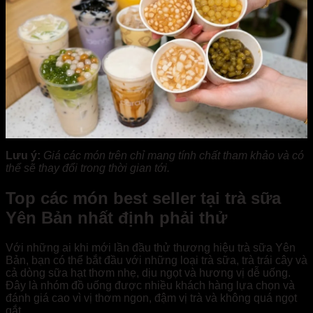
Lưu ý:
Giá các món trên chỉ mang tính chất tham khảo và có
thể sẽ thay đổi trong thời gian tới.
Top các món best seller tại trà sữa
Yên Bản nhất định phải thử
Với những ai khi mới lần đầu thử thương hiệu trà sữa Yên
Bản, bạn có thể bắt đầu với những loại trà sữa, trà trái cây và
cả dòng sữa hạt thơm nhẹ, dịu ngọt và hương vị dễ uống.
Đây là nhóm đồ uống được nhiều khách hàng lựa chọn và
đánh giá cao vì vị thơm ngon, đậm vị trà và không quá ngọt
gắt.