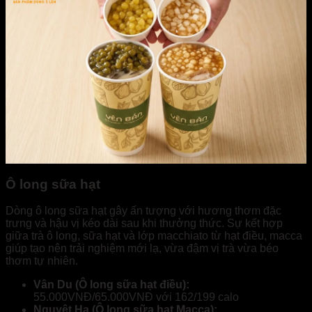
Ô long sữa hạt
Dòng ô long sữa hạt gây ấn tượng với hương thơm đặc
trưng và hậu vị kéo dài sau khi thưởng thức. Sự kết hợp
giữa trà ô long, sữa hạt và lớp macchiato từ hạt điều, macca
giúp tạo nên trải nghiệm mới lạ, vừa đậm vị trà vừa béo
thơm tự nhiên.
Vân Du (Ô long sữa hạt điều):
55.000VNĐ/65.000VNĐ với 162/199 calo
Nguyệt Hạ (Ô long sữa hạt Macca):