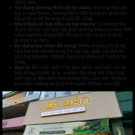
uống hơn.
Sử dụng đường thốt nốt tự nhiên:
Đường thốt nốt
tạo vị ngọt thanh, hương thơm đặc trưng và giúp cân
bằng tổng thể hương vị của đồ uống.
Macchiato từ hạt điều và hạt macca:
Lớp kem béo
được làm từ các loại hạt dinh dưỡng thay cho kem béo
công nghiệp, mang đến độ sánh mịn và giá trị dinh
dưỡng cao hơn.
Đa dạng lựa chọn đồ uống:
Menu không chỉ có trà
sữa hạt mà còn bổ sung trà trái cây, latte, cà phê và
sữa hạt nguyên chất để đáp ứng nhiều sở thích khác
nhau.
Bao bì:
Bộ nhận diện Yên Bản được thể hiện tinh tế
trên từng chi tiết: từ ly, muỗng đến ống hút. Đặc biệt,
mỗi nắp ly đều đính kèm thông điệp cam kết: “Không
kem béo, không đường tinh luyện, không sữa đặc”.