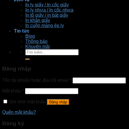
In ly giấy / In cốc giấy
In ly nhựa / In cốc nhựa
In tô giấy / in bát giấy
In khăn giấy
In cuộn màng ép ly
Tin tức
Blog
Thông báo
Khuyến mãi
Tìm
kiếm:
Đăng nhập
Tên tài khoản hoặc địa chỉ email
*
Mật khẩu
*
Ghi nhớ mật khẩu
Đăng nhập
Quên mật khẩu?
Đăng ký