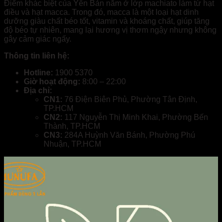
Điểm khác biệt của Yên Bản nằm ở lớp machiato làm từ hạt
điều và hạt macca. Trong đó, macca là một loại hạt dinh
dưỡng giàu chất béo tốt, vitamin và khoáng chất, giúp tăng
độ béo tự nhiên, mang lại hương vị thơm ngậy nhưng không
gây cảm giác ngấy.
Thông tin liên hệ:
Hotline:
1900 5370
Giờ hoạt động:
8:00 – 22:00
Địa chỉ:
CN1:
76 Điện Biên Phủ, Phường Tân Định,
TP.HCM
CN2:
117 Nguyễn Thị Minh Khai, Phường Bến
Thành, TP.HCM
CN3:
284A Huỳnh Văn Bánh, Phường Phú
Nhuận, TP.HCM