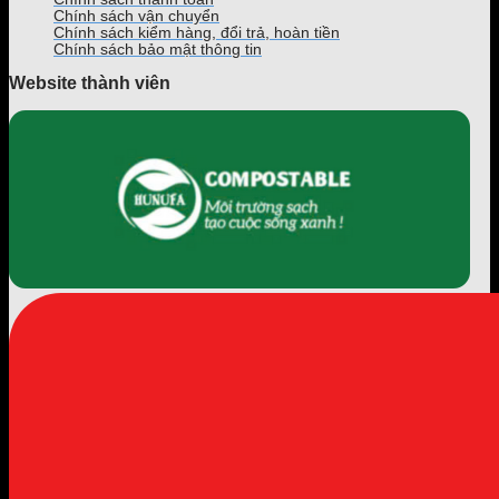
Chính sách vận chuyển
Chính sách kiểm hàng, đổi trả, hoàn tiền
Chính sách bảo mật thông tin
Website thành viên