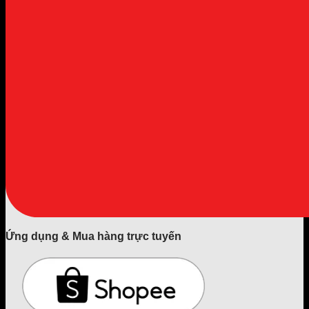
Ứng dụng & Mua hàng trực tuyến