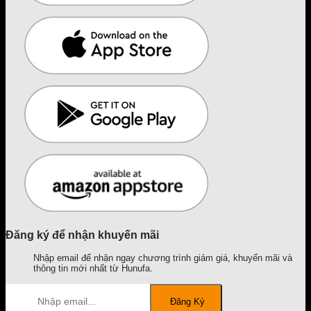
Đăng ký để nhận khuyến mãi
Nhập email để nhận ngay chương trình giảm giá, khuyến mãi và
thông tin mới nhất từ Hunufa.