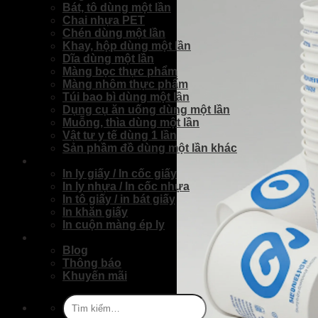
Bát, tô dùng một lần
Chai nhựa PET
Chén dùng một lần
Khay, hộp dùng một lần
Dĩa dùng một lần
Màng bọc thực phẩm
Màng nhôm thực phẩm
Túi bao bì dùng một lần
Dụng cụ ăn uống dùng một lần
Muỗng, thìa dùng một lần
Vật tư y tế dùng 1 lần
Sản phầm đồ dùng một lần khác
Dịch Vụ
In ly giấy / In cốc giấy
In ly nhựa / In cốc nhựa
In tô giấy / in bát giấy
In khăn giấy
In cuộn màng ép ly
Tin Tức
Blog
Thông báo
Khuyến mãi
Tìm
kiếm: