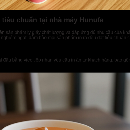
g tiêu chuẩn tại nhà máy Hunufa
nên sản phẩm ly giấy chất lượng và đáp ứng đủ nhu cầu của khá
à nghiêm ngặt, đảm bảo mọi sản phẩm in ra đều đạt tiêu chuẩn c
 bắt đầu bằng việc tiếp nhận yêu cầu in ấn từ khách hàng, bao gồm