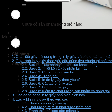
Chưa có sản phẩm trong giỏ hàng.
Mục lục
Giỏ hàng
Chất liệu giấy sử dụng trong in ly giấy và tiêu chuẩn an toà
Quy trình in ly giấy theo yêu cầu đúng tiêu chuẩn tại nhà 
Chưa có sản phẩm trong giỏ hàng.
Bước 1: Tiếp nhận yêu cầu của khách hàng
Bước 2: Thiết kế và xác nhận lại mẫu
Bước 3: Chuẩn bị nguyên liệu
Bước 4: Tráng phủ
Bước 5: In ấn ly giấy theo yêu cầu
Bước 6: Cắt tạo phôi ly giấy
Bước 7: Định hình ly giấy
Bước 8: Kiểm tra chất lượng sản phẩm và đóng gói
Các công nghệ in ly giấy phổ biến hiện nay
Lưu ý khi in ly giấy theo yêu cầu
Chọn cơ sở in ly giấy uy tín
Chất lượng mực in phải được kiểm soát
Tránh thiết kế logo gần miệng ly