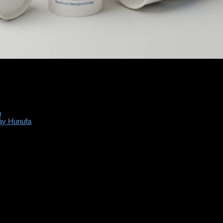
n
máy Hunufa