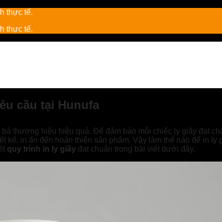
 yêu cầu tại Hunufa
g bá thương hiệu hiệu quả. Để đảm bảo mỗi chiếc ly giấy đạt chấ
ết kế, in ấn đến hoàn thiện sản phẩm. Vậy làm thế nào để in ly 
ết
quy trình in ly giấy
đạt chuẩn trong bài viết dưới đây.