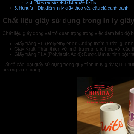
Kiểm tra bản thiết kế trước khi in
Hunufa – Địa điểm in ly giấy theo yêu cầu giá cạnh tranh
Chất liệu giấy sử dụng trong in ly giấ
Chất liệu giấy đóng vai trò quan trọng trong việc đảm bảo độ bề
Giấy tráng PE (Polyethylene): Chống thấm nước, giữ nh
Giấy Kraft: Thân thiện với môi trường, phù hợp với cá
Giấy tráng PLA (Polylactic Acid): Được làm từ tinh bột t
Tất cả các loại giấy sử dụng trong quy trình in ly giấy tại 
hương vị đồ uống.