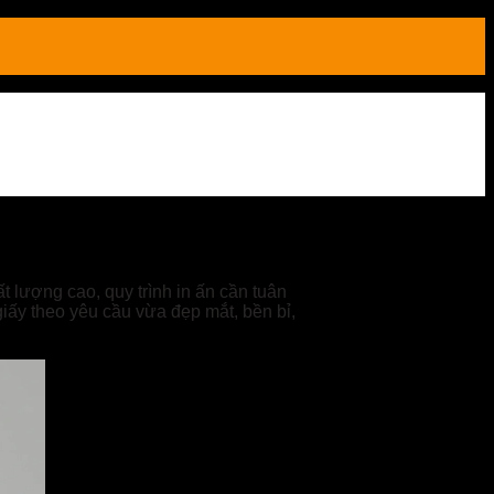
t lượng cao, quy trình in ấn cần tuân
giấy theo yêu cầu vừa đẹp mắt, bền bỉ,