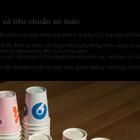
y và tiêu chuẩn an toàn
n và tính an toàn trong quy trình in ly giấy. Các loại giấy phổ b
iệt tốt, thường được sử dụng cho ly giấy đựng nước nóng và lạ
c thương hiệu hướng đến xu hướng xanh.
hực vật, lớp tráng có khả năng phân hủy sinh học, an toàn cho 
Hunufa đều đạt tiêu chuẩn an toàn thực phẩm, không chứa hóa ch