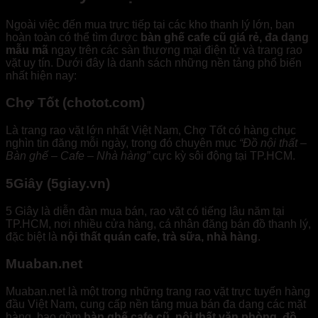
Ngoài việc đến mua trực tiếp tại các kho thanh lý lớn, bạn
hoàn toàn có thể tìm được
bàn ghế cafe cũ giá rẻ, đa dạng
mẫu mã
ngay trên các sàn thương mại điện tử và trang rao
vặt uy tín. Dưới đây là danh sách những nền tảng phổ biến
nhất hiện nay:
Chợ Tốt (chotot.com)
Là trang rao vặt lớn nhất Việt Nam, Chợ Tốt có hàng chục
nghìn tin đăng mỗi ngày, trong đó chuyên mục
“Đồ nội thất –
Bàn ghế – Cafe – Nhà hàng”
cực kỳ sôi động tại TP.HCM.
5Giây (5giay.vn)
5 Giây là diễn đàn mua bán, rao vặt có tiếng lâu năm tại
TP.HCM, nơi nhiều cửa hàng, cá nhân đăng bán đồ thanh lý,
đặc biệt là
nội thất quán cafe, trà sữa, nhà hàng
.
Muaban.net
Muaban.net là một trong những trang rao vặt trực tuyến hàng
đầu Việt Nam, cung cấp nền tảng mua bán đa dạng các mặt
hàng, bao gồm
bàn ghế cafe cũ, nội thất văn phòng, đồ