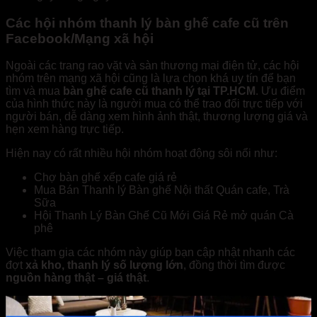
Các hội nhóm thanh lý bàn ghế cafe cũ trên
Facebook/Mạng xã hội
Ngoài các trang rao vặt và sàn thương mại điện tử, các hội
nhóm trên mạng xã hội cũng là lựa chọn khá uy tín để bạn
tìm và mua
bàn ghế cafe cũ thanh lý tại TP.HCM
. Ưu điểm
của hình thức này là người mua có thể trao đổi trực tiếp với
người bán, dễ dàng xem hình ảnh thật, thương lượng giá và
hẹn xem hàng trực tiếp.
Hiện nay có rất nhiều hội nhóm hoạt động sôi nổi như:
Chợ bàn ghế xếp cafe giá rẻ
Mua Bán Thanh lý Bàn ghế Nội thất Quán cafe, Trà
Sữa
Hội Thanh Lý Bàn Ghế Cũ Mới Giá Rẻ mở quán Cà
phê
Việc tham gia các nhóm này giúp bạn cập nhật nhanh các
đợt
xả kho, thanh lý số lượng lớn
, đồng thời tìm được
nguồn hàng thật – giá thật
.