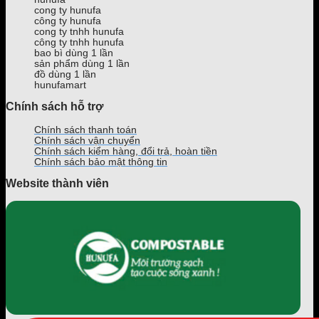
tốt
tín
cong ty hunufa
tại
theo
công ty hunufa
TPHCM
yêu
cong ty tnhh hunufa
công ty tnhh hunufa
cầu
bao bì dùng 1 lần
trên
sản phẩm dùng 1 lần
Toàn
đồ dùng 1 lần
Quốc
hunufamart
Chính sách hỗ trợ
Chính sách thanh toán
Chính sách vận chuyển
Chính sách kiểm hàng, đổi trả, hoàn tiền
Chính sách bảo mật thông tin
Website thành viên