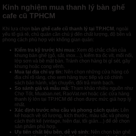
Kinh nghiệm mua thanh lý bàn ghế
cafe cũ TPHCM
Khi lựa chọn
bàn ghế cafe cũ thanh lý tại TP.HCM
, ngoài
yếu tố giá rẻ, chủ quán cần chú ý đến chất lượng, độ bền và
phong cách phù hợp với không gian quán:
Kiểm tra kỹ trước khi mua:
Xem độ chắc chắn của
khung bàn ghế (gỗ, sắt, inox…), kiểm tra ốc vít, mối nối,
lớp sơn và bề mặt bàn. Tránh chọn hàng bị gỉ sét, gãy
khung hoặc cong vênh.
Mua tại địa chỉ uy tín:
Nên chọn những cửa hàng có
địa chỉ rõ ràng, cho xem hàng trực tiếp và có chính
sách bảo hành, vận chuyển, đổi trả minh bạch.
So sánh giá và mẫu mã:
Tham khảo nhiều nguồn như
Chợ Tốt, Muaban.net, RaoVat.net hoặc các cửa hàng
thanh lý lớn tại TP.HCM để chọn được mức giá hợp lý
nhất.
Xác định trước nhu cầu và phong cách quán:
Lên
kế hoạch về số lượng, kích thước, màu sắc và phong
cách thiết kế (vintage, hiện đại, tối giản…) để dễ chọn
sản phẩm phù hợp.
Ưu tiên chất liệu bền, dễ vệ sinh:
Nên chọn bàn ghế