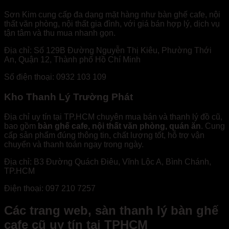
Sơn Kim cung cấp đa dạng mặt hàng như bàn ghế cafe, nội
thất văn phòng, nội thất gia đình, với giá bán hợp lý, dịch vụ
tận tâm và thu mua nhanh gọn.
Địa chỉ: Số 129B Đường Nguyễn Thị Kiêu, Phường Thới
An, Quận 12, Thành phố Hồ Chí Minh
Số điện thoại: 0932 103 109
Kho Thanh Lý Trường Phát
Địa chỉ uy tín tại TP.HCM chuyên mua bán và thanh lý đồ cũ,
bao gồm
bàn ghế cafe, nội thất văn phòng, quán ăn
. Cung
cấp sản phẩm đúng thông tin, chất lượng tốt, hỗ trợ vận
chuyển và thanh toán ngay trong ngày.
Địa chỉ: B3 Đường Quách Điêu, Vĩnh Lộc A, Bình Chánh,
TP.HCM
Điện thoại: 097 210 7257
Các trang web, sàn thanh lý bàn ghế
cafe cũ uy tín tại TPHCM