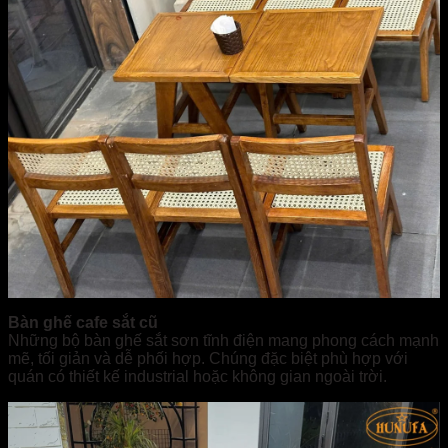
Bàn ghế cafe sắt cũ
Những bộ bàn ghế sắt sơn tĩnh điện mang phong cách mạnh
mẽ, tối giản và dễ phối hợp. Chúng đặc biệt phù hợp với
quán có thiết kế industrial hoặc không gian ngoài trời.