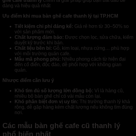
ghế cafe thanh lý
chính là giải pháp giúp bạn bắt đầu dễ
dàng và hiệu quả nhất
Ưu điểm khi mua bàn ghế cafe thanh lý tại TP.HCM
Tiết kiệm chi phí đáng kể:
Giá rẻ hơn từ 30–50% so
với sản phẩm mới.
Chất lượng đảm bảo:
Được chọn lọc, sửa chữa, kiểm
duyệt kỹ trước khi bán.
Chất liệu bền bỉ:
Gỗ, kim loại, nhựa cứng… phù hợp
với môi trường quán cafe.
Mẫu mã phong phú:
Nhiều phong cách từ hiện đại
đến cổ điển, độc đáo, dễ phối hợp với không gian
quán.
Nhược điểm cần lưu ý
Khó tìm đủ số lượng lớn đồng bộ:
Vì là hàng cũ,
nhiều bộ bàn ghế chỉ có vài mẫu còn lại.
Khó phân biệt đơn vị uy tín:
Thị trường thanh lý khá
rộng, dễ gặp hàng kém chất lượng nếu không tìm đúng
nơi.
Các mẫu bàn ghế cafe cũ thanh lý
phổ biến nhất