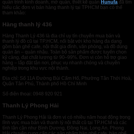
quán trình kinh doanh, mở quán, thiết kế quán
Hunufa
đã tìm
hiểu các đơn vị bán hàng thanh lý tại TPHCM bạn có thể
tham khảo:
Hàng thanh lý 436
Hàng Thanh Lý 436 là địa chỉ uy tín chuyên mua bán và
thanh lý đồ cũ tại TP.HCM, nổi bật với kho hàng đa dạng
gồm bàn ghế cafe, nội thất gia đình, văn phòng, và đồ dùng
quán ăn – quán nhậu. Toàn bộ sản phẩm được tuyển chọn
kỹ càng, đạt chất lượng từ 90–99%. Đơn vị còn hỗ trợ giao
hàng – lắp đặt tận nơi, phục vụ nhanh chóng và chuyên
nghiệp trong khu vực nội thành.
Địa chỉ: Số 11A Đường Bùi Cẩm Hổ, Phường Tân Thới Hoà,
Quận Tân Phú, Thành phố Hồ Chí Minh
Số điện thoại: 0948 920 921
Thanh Lý Phong Hải
Thanh Lý Phong Hải là đơn vị có nhiều năm hoạt động trong
lĩnh vực mua bán và thanh lý nội thất cũ tại TP.HCM và các
tỉnh lân cận như Bình Dương, Đồng Nai, Long An. Phong
Hải chuyên cung cấp các sản phẩm bàn ghế cafe, bàn ghế