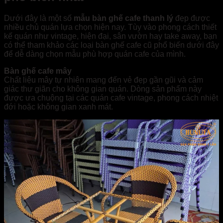
Dưới đây là một số
mẫu bàn ghế cafe thanh lý
đẹp được
nhiều chủ quán lựa chọn hiện nay. Tùy vào phong cách thiết
kế quán như vintage, hiện đại, sân vườn hay take away, bạn
có thể tham khảo các loại bàn ghế cafe cũ phổ biến dưới đây
để dễ dàng chọn mẫu phù hợp quán cafe của mình.
Bàn ghế cafe mây
Chất liệu mây tự nhiên mang đến vẻ đẹp gần gũi và cảm
giác thư giãn cho không gian quán. Dòng sản phẩm này
được ưa chuộng tại các quán cafe vintage, phong cách nhiệt
đới hoặc không gian xanh mát.