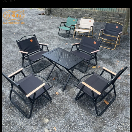
vỉa hè.