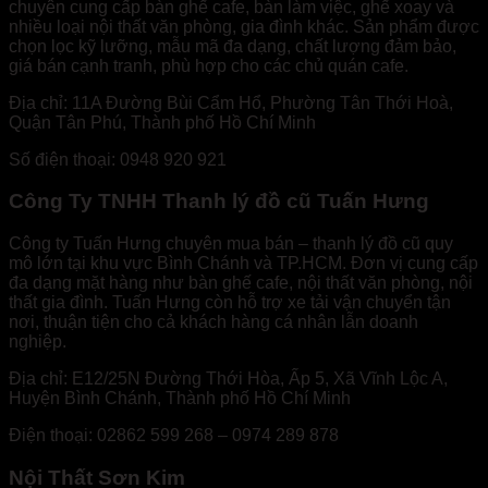
chuyên cung cấp bàn ghế cafe, bàn làm việc, ghế xoay và
nhiều loại nội thất văn phòng, gia đình khác. Sản phẩm được
chọn lọc kỹ lưỡng, mẫu mã đa dạng, chất lượng đảm bảo,
giá bán cạnh tranh, phù hợp cho các chủ quán cafe.
Địa chỉ: 11A Đường Bùi Cẩm Hổ, Phường Tân Thới Hoà,
Quận Tân Phú, Thành phố Hồ Chí Minh
Số điện thoại: 0948 920 921
Công Ty TNHH Thanh lý đồ cũ Tuấn Hưng
Công ty Tuấn Hưng chuyên mua bán – thanh lý đồ cũ quy
mô lớn tại khu vực Bình Chánh và TP.HCM. Đơn vị cung cấp
đa dạng mặt hàng như bàn ghế cafe, nội thất văn phòng, nội
thất gia đình. Tuấn Hưng còn hỗ trợ xe tải vận chuyển tận
nơi, thuận tiện cho cả khách hàng cá nhân lẫn doanh
nghiệp.
Địa chỉ: E12/25N Đường Thới Hòa, Ấp 5, Xã Vĩnh Lộc A,
Huyện Bình Chánh, Thành phố Hồ Chí Minh
Điện thoại: 02862 599 268 – 0974 289 878
Nội Thất Sơn Kim