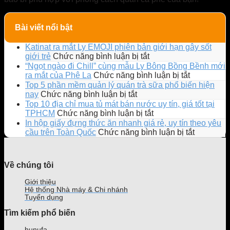
Bài viết nổi bật
Katinat ra mắt Ly EMOJI phiên bản giới hạn gây sốt
ở
giới trẻ
Chức năng bình luận bị tắt
Katinat
“Ngọt ngào đi Chill” cùng mẫu Ly Bông Bồng Bềnh mới
ra
ở
ra mắt của Phê La
Chức năng bình luận bị tắt
mắt
“Ngọt
Top 5 phần mềm quản lý quán trà sữa phổ biến hiện
Ly
ngào
ở
nay
Chức năng bình luận bị tắt
EMOJI
đi
Top
Top 10 địa chỉ mua tủ mát bán nước uy tín, giá tốt tại
phiên
Chill”
5
ở
TPHCM
Chức năng bình luận bị tắt
bản
cùng
phần
Top
In hộp giấy đựng thức ăn nhanh giá rẻ, uy tín theo yêu
giới
mẫu
mềm
10
ở
cầu trên Toàn Quốc
Chức năng bình luận bị tắt
hạn
Ly
quản
địa
In
gây
Bông
lý
chỉ
hộp
sốt
Bồng
quán
mua
giấy
Về chúng tôi
giới
Bềnh
trà
tủ
đựng
trẻ
mới
sữa
mát
thức
Giới thiệu
ra
phổ
bán
ăn
Hệ thống Nhà máy & Chi nhánh
mắt
biến
nước
nhanh
Tuyển dụng
của
hiện
uy
giá
Tìm kiếm phổ biến
Phê
nay
tín,
rẻ,
La
giá
uy
hunufa