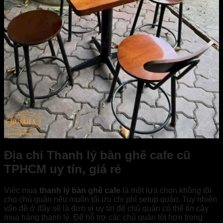
Địa chỉ Thanh lý bàn ghế cafe cũ
TPHCM uy tín, giá rẻ
Việc mua
thanh lý bàn ghế cafe
là một lựa chọn không tồi
cho chủ quán nếu muốn tối ưu chi phí setup quán. Tuy nhiên
vấn đề ở đây sẽ là đơn vị uy tín để chủ quán có thể tin cậy
mua hàng thanh lý. Để hỗ trợ các chủ quán tốt hơn trong