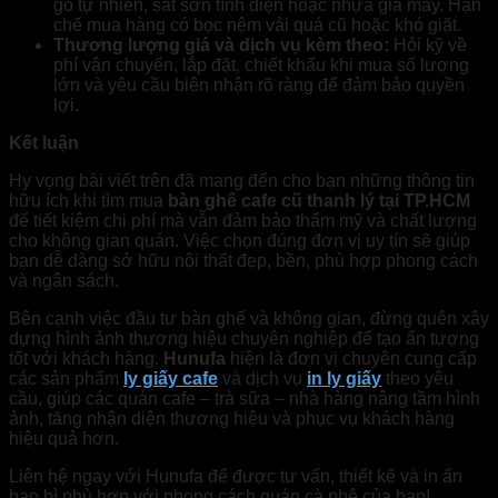
gỗ tự nhiên, sắt sơn tĩnh điện hoặc nhựa giả mây. Hạn
chế mua hàng có bọc nệm vải quá cũ hoặc khó giặt.
Thương lượng giá và dịch vụ kèm theo:
Hỏi kỹ về
phí vận chuyển, lắp đặt, chiết khấu khi mua số lượng
lớn và yêu cầu biên nhận rõ ràng để đảm bảo quyền
lợi.
Kết luận
Hy vọng bài viết trên đã mang đến cho bạn những thông tin
hữu ích khi tìm mua
bàn ghế cafe cũ thanh lý tại TP.HCM
để tiết kiệm chi phí mà vẫn đảm bảo thẩm mỹ và chất lượng
cho không gian quán. Việc chọn đúng đơn vị uy tín sẽ giúp
bạn dễ dàng sở hữu nội thất đẹp, bền, phù hợp phong cách
và ngân sách.
Bên cạnh việc đầu tư bàn ghế và không gian, đừng quên xây
dựng hình ảnh thương hiệu chuyên nghiệp để tạo ấn tượng
tốt với khách hàng.
Hunufa
hiện là đơn vị chuyên cung cấp
các sản phẩm
ly giấy cafe
và dịch vụ
in ly giấy
theo yêu
cầu, giúp các quán cafe – trà sữa – nhà hàng nâng tầm hình
ảnh, tăng nhận diện thương hiệu và phục vụ khách hàng
hiệu quả hơn.
Liên hệ ngay với Hunufa để được tư vấn, thiết kế và in ấn
bao bì phù hợp với phong cách quán cà phê của bạn!