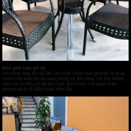
Bàn ghế cafe gỗ cũ
Với tông màu ấm và kết cấu chắc chắn, bàn ghế gỗ cũ giúp
quán cafe toát lên sự sang trọng và ấm cúng. Gỗ sồi, thông
hay cao su đều có độ bền cao, thích hợp cho quán theo
phong cách cổ điển hoặc hiện đại.