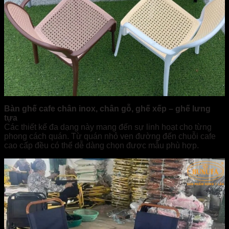
Bàn ghế cafe chân inox, chân gỗ, ghế xếp – ghế lưng
tựa
Các thiết kế đa dạng này mang đến sự linh hoạt cho từng
phong cách quán. Từ quán nhỏ ven đường đến chuỗi cafe
cao cấp đều có thể dễ dàng chọn được mẫu phù hợp.