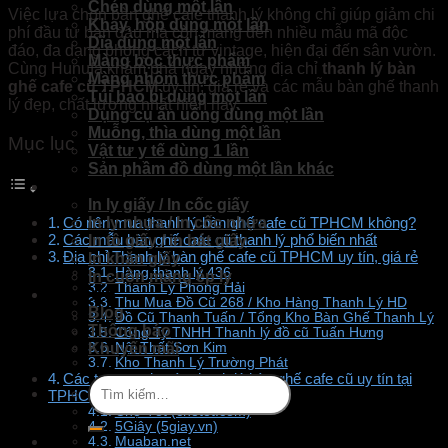
Chén dùng một lần
Việc lựa chọn bàn ghế cafe thanh lý không chỉ giúp giảm chi
Khay, hộp dùng một lần
phí đầu tư ban đầu mà còn mang đến nhiều mẫu mã độc
Dĩa dùng một lần
đáo, đa dạng phong cách từ vintage, hiện đại đến sân vườn.
Màng bọc thực phẩm
Cùng Hunufa khám phá ngay những địa chỉ
thanh lý bàn
Màng nhôm thực phẩm
ghế cafe cũ TPHCM
uy tín, giá rẻ và các mẫu bàn ghế thanh
Túi bao bì dùng một lần
lý đẹp, chất lượng nhất hiện nay.
Dụng cụ ăn uống dùng một lần
Muỗng, thìa dùng một lần
Mục lục
Vật tư y tế dùng 1 lần
Sản phầm đồ dùng một lần khác
Dịch Vụ
In ly giấy / In cốc giấy
In ly nhựa / In cốc nhựa
Có nên mua thanh lý bàn ghế cafe cũ TPHCM không?
Các mẫu bàn ghế cafe cũ thanh lý phổ biến nhất
In tô giấy / in bát giấy
Địa chỉ Thanh lý bàn ghế cafe cũ TPHCM uy tín, giá rẻ
In khăn giấy
Hàng thanh lý 436
In cuộn màng ép ly
Thanh Lý Phong Hải
Tin Tức
Thu Mua Đồ Cũ 268 / Kho Hàng Thanh Lý HD
Blog
Đồ Cũ Thanh Tuấn / Tổng Kho Bàn Ghế Thanh Lý
Thông báo
Công Ty TNHH Thanh lý đồ cũ Tuấn Hưng
Khuyến mãi
Nội Thất Sơn Kim
Kho Thanh Lý Trường Phát
Các trang web, sàn thanh lý bàn ghế cafe cũ uy tín tại
Tìm
TPHCM
kiếm:
Chợ Tốt (chotot.com)
5Giây (5giay.vn)
Muaban.net