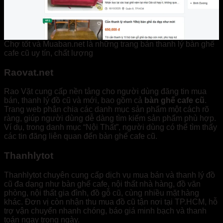
Chợ tốt và Muaban.net là những trang bán thanh lý bàn ghế
cafe cũ uy tín, chất lượng
Raovat.net
Rao Vặt cung cấp nền tảng cho người dùng đăng tin mua
bán, thanh lý đồ cũ và mới, bao gồm cả
bàn ghế cafe cũ
.
Trang web phân chia các danh mục sản phẩm một cách rõ
ràng, giúp người dùng dễ dàng tìm kiếm sản phẩm phù hợp.
Ví dụ, trong danh mục “Nội Thất”, người dùng có thể tìm thấy
các tin đăng liên quan đến bàn ghế cafe cũ.
Thanhlytot
Thanhlytot chuyên cung cấp dịch vụ mua bán và thanh lý đồ
cũ đa dạng như bàn ghế cafe, nội thất nhà hàng, đồ văn
phòng, nội thất gia đình, đồ gỗ cũ, cùng nhiều mặt hàng
khác. Đơn vị còn nhận thu mua đồ cũ tận nơi tại TP.HCM, hỗ
trợ vận chuyển nhanh chóng, báo giá minh bạch và thanh
toán ngay trong ngày.