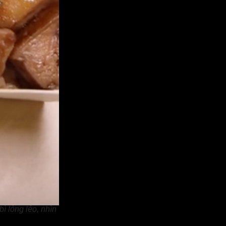
ì lỏng lẻo, nhìn