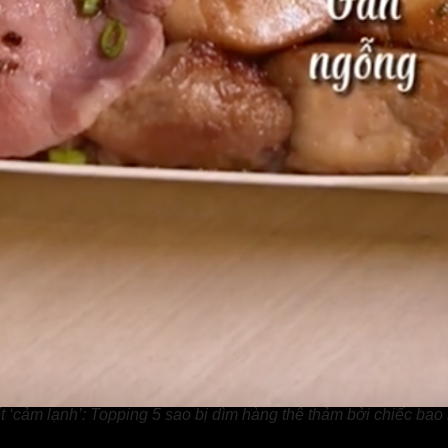
 ‘cảm lạnh’: Topping 5 sao bị dìm hàng thê thảm bởi chiếc bao b