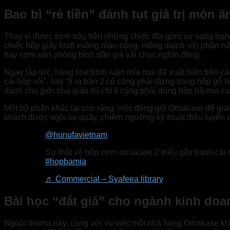
Bao bì “rẻ tiền” đánh tụt giá trị món ă
Thay vì được trình bày trên những chiếc đĩa gốm sứ sang trọn
chiếc hộp giấy kraft vuông màu trắng, mỏng manh với phần nắ
hay cơm văn phòng bình dân giá vài chục nghìn đồng.
Ngay lập tức, hàng loạt bình luận mỉa mai đã xuất hiện trên c
cái hộp xôi”, hay “Ít ra bán 2 củ cũng phải đựng trong hộp g
dành cho giới nhà giàu thì chí ít cũng phải dùng hộp bã mía c
Một bộ phận khác lại cho rằng, việc đóng gói Omakase để giao
khách được ngồi tại quầy, chiêm ngưỡng kỹ thuật điêu luyện 
@hunufavietnam
Sự thật về hộp cơm omakase 2 triệu gây tranh c
#hopbamia
♬ Commercial – Syafeea library
Bài học “đắt giá” cho ngành kinh do
Ngoài drama này, cùng với vụ việc một nhà hàng Omakase khác