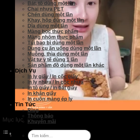
Bát, tô dùng một lần
Chai nhựa PET
Chén dùng một lần
Khay, hộp dùng một lần
Dĩa dùng một lần
Màng bọc thực phẩm
Màng nhôm thực phẩm
Túi bao bì dùng một lần
Dụng cụ ăn uống dùng một lần
Muỗng, thìa dùng một lần
Vật tư y tế dùng 1 lần
Sản phầm đồ dùng một lần khác
Dịch Vụ
In ly giấy / In cốc giấy
In ly nhựa / In cốc nhựa
In tô giấy / in bát giấy
In khăn giấy
In cuộn màng ép ly
Tin Tức
Blog
Thông báo
Mục lục
Khuyến mãi
Tìm
kiếm: