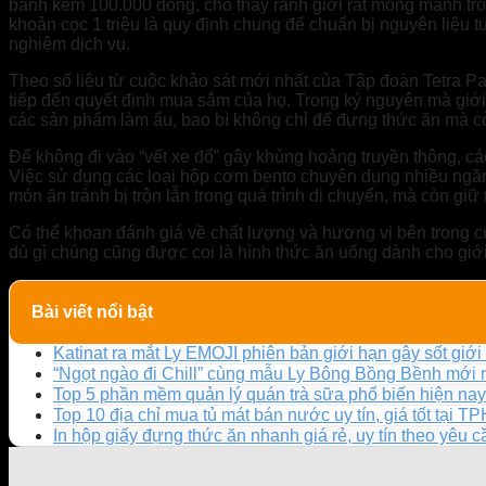
bánh kem 100.000 đồng, cho thấy ranh giới rất mong manh tr
khoản cọc 1 triệu là quy định chung để chuẩn bị nguyên liệu t
nghiệm dịch vụ.
Theo số liệu từ cuộc khảo sát mới nhất của Tập đoàn Tetra Pa
tiếp đến quyết định mua sắm của họ. Trong kỷ nguyên mà giới 
các sản phẩm làm ẩu, bao bì không chỉ để đựng thức ăn mà c
Để không đi vào “vết xe đổ” gây khủng hoảng truyền thông, các
Việc sử dụng các loại hộp cơm bento chuyên dụng nhiều ngăn
món ăn tránh bị trộn lẫn trong quá trình di chuyển, mà còn gi
Có thể khoan đánh giá về chất lượng và hương vị bên trong c
dù gì chúng cũng được coi là hình thức ăn uống dành cho giới
Bài viết nổi bật
Katinat ra mắt Ly EMOJI phiên bản giới hạn gây sốt giới 
“Ngọt ngào đi Chill” cùng mẫu Ly Bông Bồng Bềnh mới 
Top 5 phần mềm quản lý quán trà sữa phổ biến hiện nay
Top 10 địa chỉ mua tủ mát bán nước uy tín, giá tốt tại 
In hộp giấy đựng thức ăn nhanh giá rẻ, uy tín theo yêu 