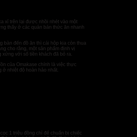
a xỉ trên lại được nhồi nhét vào một
ường thấy ở các quán bán thức ăn nhanh
g bàn đến đồ ăn thì cái hộp kia còn thua
ạng cho rằng, một sản phẩm định vị
 xứng với số tiền khách đã bỏ ra.
 hồn của Omakase chính là việc thực
 ở nhiệt độ hoàn hảo nhất.
ọc 1 triệu đồng chỉ để chuẩn bị chiếc