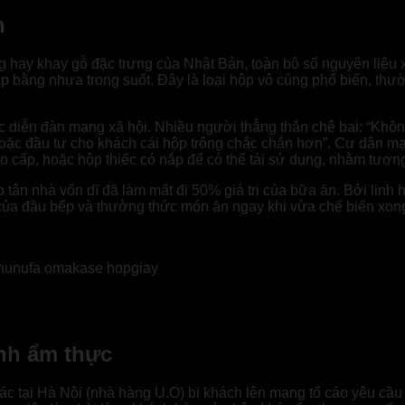
n
g hay khay gỗ đặc trưng của Nhật Bản, toàn bộ số nguyên liệu x
p bằng nhựa trong suốt. Đây là loại hộp vô cùng phổ biến, th
ác diễn đàn mạng xã hội. Nhiều người thẳng thắn chê bai: “Khôn
ỗ hoặc đầu tư cho khách cái hộp trông chắc chắn hơn”. Cư dân m
ao cấp, hoặc hộp thiếc có nắp để có thể tái sử dụng, nhằm tương
 tận nhà vốn dĩ đã làm mất đi 50% giá trị của bữa ăn. Bởi linh
của đầu bếp và thưởng thức món ăn ngay khi vừa chế biến xong
ãi hunufa omakase hopgiay
anh ẩm thực
 tại Hà Nội (nhà hàng U.O) bị khách lên mạng tố cáo yêu cầu c