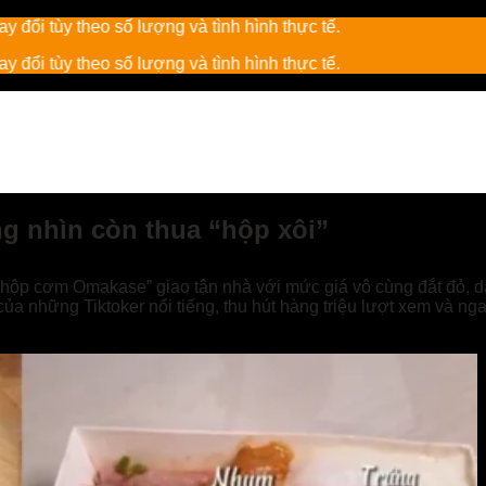
ng và tình hình thực tế.
ng và tình hình thực tế.
g nhìn còn thua “hộp xôi”
ộp cơm Omakase” giao tận nhà với mức giá vô cùng đắt đỏ, dao
a những Tiktoker nổi tiếng, thu hút hàng triệu lượt xem và ngay