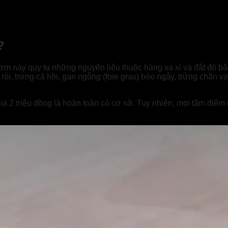
?
cơm này quy tụ những nguyên liệu thuộc hàng xa xỉ và đắt đỏ b
rói, trứng cá hồi, gan ngỗng (foie gras) béo ngậy, trứng chần v
giá 2 triệu đồng là hoàn toàn có cơ sở. Tuy nhiên, mọi tâm điể