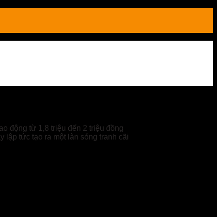
 động từ 1,8 triệu đến 2 triệu đồng
 lập tức tạo ra một làn sóng tranh cãi