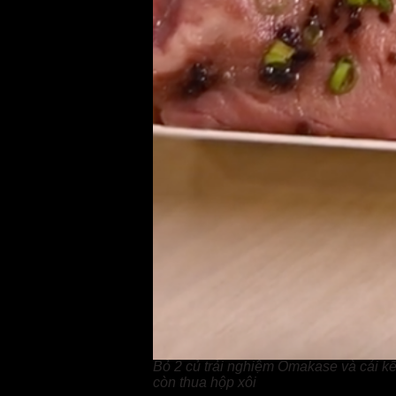
Bỏ 2 củ trải nghiệm Omakase và cái kết
còn thua hộp xôi