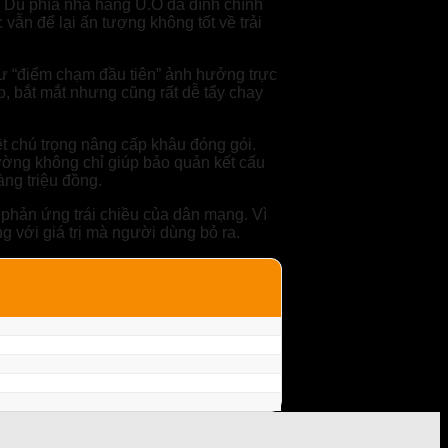
. Dù phía nhà hàng U.O đã đính chính
vẫn để lại ấn tượng không tốt về trải
hư “điểm chạm đầu tiên” ảnh hưởng trực
o, bắt mắt nhưng cũng rất dễ tẩy chay
ệt chú trọng nâng cấp khâu đóng gói.
ường không chỉ giúp bảo quản kết cấu
àng triệu đồng.
 phản ứng trái chiều của dân mạng. Vì
g với giá trị mà người dùng bỏ ra.