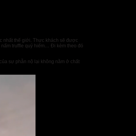
ậc nhất thế giới. Thực khách sẽ được
à nấm truffle quý hiếm… Đi kèm theo đó
m của sự phẫn nộ lại không nằm ở chất