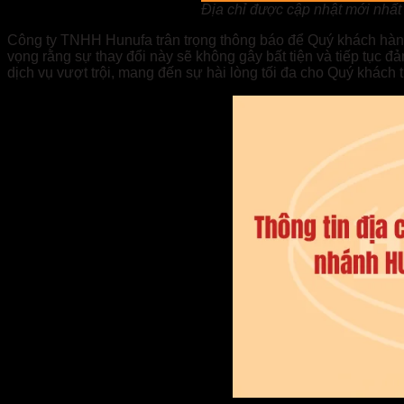
Địa chỉ được cập nhật mới nhất
Công ty TNHH Hunufa trân trọng thông báo để Quý khách hàng 
vọng rằng sự thay đổi này sẽ không gây bất tiện và tiếp tục đả
dịch vụ vượt trội, mang đến sự hài lòng tối đa cho Quý khách t