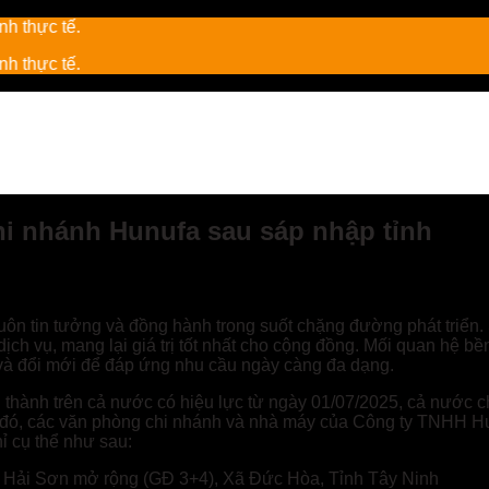
chi nhánh Hunufa sau sáp nhập tỉnh
n tin tưởng và đồng hành trong suốt chặng đường phát triển.
ch vụ, mang lại giá trị tốt nhất cho cộng đồng. Mối quan hệ b
c và đổi mới để đáp ứng nhu cầu ngày càng đa dạng.
h thành trên cả nước có hiệu lực từ ngày 01/07/2025, cả nước 
eo đó, các văn phòng chi nhánh và nhà máy của Công ty TNHH H
ỉ cụ thể như sau:
 Hải Sơn mở rộng (GĐ 3+4), Xã Đức Hòa, Tỉnh Tây Ninh