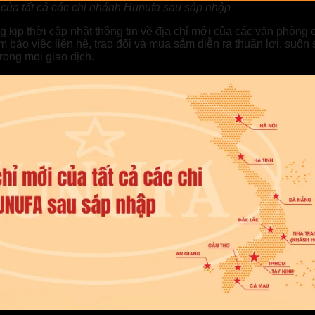
 của tất cả các chi nhánh Hunufa sau sáp nhập
kịp thời cập nhật thông tin về địa chỉ mới của các văn phòng 
m bảo việc liên hệ, trao đổi và mua sắm diễn ra thuận lợi, suôn
rong mọi giao dịch.