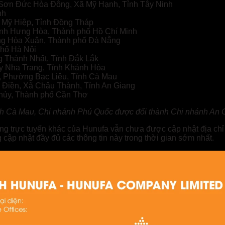
 Sơn Đức Hòa Đông, Xã Mỹ Hạnh, Tỉnh Tây Ninh
nh
ã Mỹ Hiệp, Tỉnh Đồng Tháp
ình Hưng Hòa, Thành phố Hồ Chí Minh
ng Hòa Xuân, Thành phố Đà Nẵng
phố Hà Nội
g Thành Nhất, Tỉnh Đắk Lắk
y Nha Trang, Tỉnh Khánh Hòa
, Phường Bạc Liêu, Tỉnh Cà Mau
n Điền, Xã Châu Thành, Tỉnh An Giang
Thủy, Thành phố Cần Thơ
nh Cà Mau, Chi nhánh Phú Quốc được đổi thành Chi nhánh An 
 tảng trực tuyến khác của Hunufa vẫn chưa được cập nhật địa c
 cập nhật đầy đủ các thông tin này trong thời gian sớm nhất.