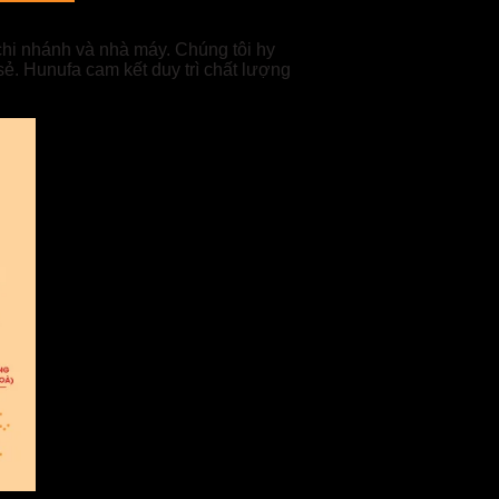
chi nhánh và nhà máy. Chúng tôi hy
 sẻ. Hunufa cam kết duy trì chất lượng