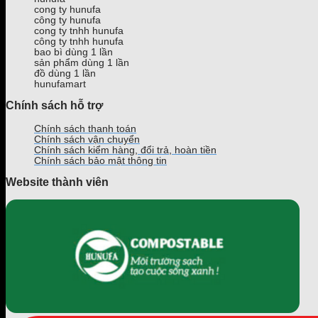
cong ty hunufa
công ty hunufa
cong ty tnhh hunufa
công ty tnhh hunufa
bao bì dùng 1 lần
sản phẩm dùng 1 lần
đồ dùng 1 lần
hunufamart
Chính sách hỗ trợ
Chính sách thanh toán
Chính sách vận chuyển
Chính sách kiểm hàng, đổi trả, hoàn tiền
Chính sách bảo mật thông tin
Website thành viên