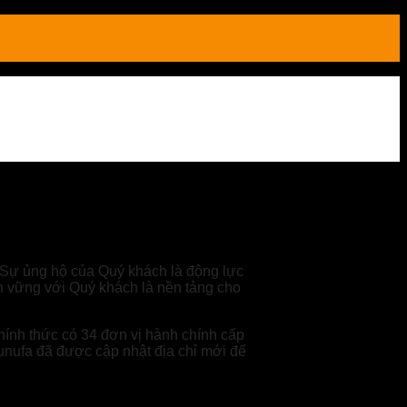
 Sự ủng hộ của Quý khách là động lực
ền vững với Quý khách là nền tảng cho
chính thức có 34 đơn vị hành chính cấp
unufa đã được cập nhật địa chỉ mới để