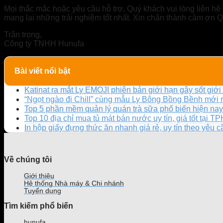
Mọi thắc mắc hoặc yêu cầu hỗ trợ, Quý khách vui lòng liên hệ 
mang lại những trải nghiệm tốt nhất. Xin chân thành cảm ơn 
Trân trọng,
Công ty TNHH Hunufa
Bài viết nổi bật
Katinat ra mắt Ly EMOJI phiên bản giới hạn gây sốt giới 
“Ngọt ngào đi Chill” cùng mẫu Ly Bông Bồng Bềnh mới 
Top 5 phần mềm quản lý quán trà sữa phổ biến hiện nay
Top 10 địa chỉ mua tủ mát bán nước uy tín, giá tốt tại 
In hộp giấy đựng thức ăn nhanh giá rẻ, uy tín theo yêu 
Về chúng tôi
Giới thiệu
Hệ thống Nhà máy & Chi nhánh
Tuyển dụng
Tìm kiếm phổ biến
hunufa