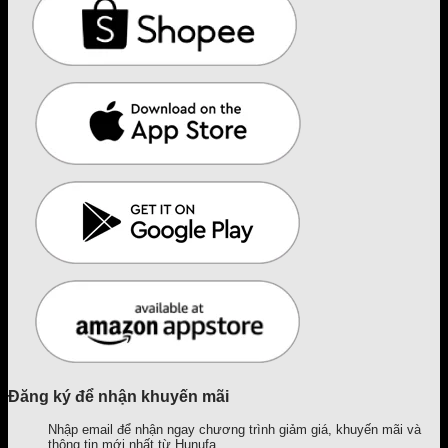
Đăng ký để nhận khuyến mãi
Nhập email để nhận ngay chương trình giảm giá, khuyến mãi và
thông tin mới nhất từ Hunufa.