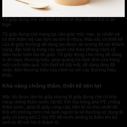
Tô giấy đựng chè với thiết kế tinh tế đẹp mắt có thể in ấn
logo
Tô giấy đựng chè mang lại cảm giác mộc mạc, tự nhiên và
có tính thẩm mỹ cao hơn so với tô nhựa. Màu sắc và thiết kế
của tô giấy thường dễ dàng tạo được ấn tượng tốt với khách
hàng, đặc biệt là trong các quán chè theo phong cách cổ
điển hoặc hiện đại tối giản. Tô giấy đựng chè cũng dễ dàng
in ấn logo, thương hiệu, giúp quảng bá hình ảnh cửa hàng
một cách hiệu quả. Với thiết kế bắt mắt, dễ dàng tăng độ
nhận diện thương hiệu của mình so với các thương hiệu
khác.
Khả năng chống thấm, thiết kế tiện lợi
Mặc dù được làm từ giấy nhưng tô giấy đựng chè có khả
năng chống thấm nước rất tốt. Với lớp tráng phủ PE chống
thấm nước, giúp tô giấy cứng cáp, bền bỉ và chịu nhiệt tốt.
Đối với những món chè lạnh người ta sẽ thường sử dụng tô
giấy có tráng phủ 2 lớp PE để nước không bị thấm khi đá
lạnh bị đổ mồ hôi ở thành tô.