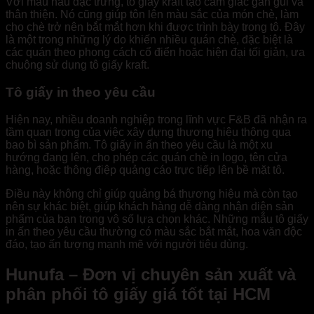
Với màu nâu đặc trưng, tô giấy kraft tạo cảm giác gần gũi và
thân thiện. Nó cũng giúp tôn lên màu sắc của món chè, làm
cho chè trở nên bắt mắt hơn khi được trình bày trong tô. Đây
là một trong những lý do khiến nhiều quán chè, đặc biệt là
các quán theo phong cách cổ điển hoặc hiện đại tối giản, ưa
chuộng sử dụng tô giấy kraft.
Tô giấy in theo yêu cầu
Hiện nay, nhiều doanh nghiệp trong lĩnh vực F&B đã nhận ra
tầm quan trọng của việc xây dựng thương hiệu thông qua
bao bì sản phẩm. Tô giấy in ấn theo yêu cầu là một xu
hướng đang lên, cho phép các quán chè in logo, tên cửa
hàng, hoặc thông điệp quảng cáo trực tiếp lên bề mặt tô.
Điều này không chỉ giúp quảng bá thương hiệu mà còn tạo
nên sự khác biệt, giúp khách hàng dễ dàng nhận diện sản
phẩm của bạn trong vô số lựa chọn khác. Những mẫu tô giấy
in ấn theo yêu cầu thường có màu sắc bắt mắt, hoa văn độc
đáo, tạo ấn tượng mạnh mẽ với người tiêu dùng.
Hunufa – Đơn vị chuyên sản xuất và
phân phối tô giấy giá tốt tại HCM