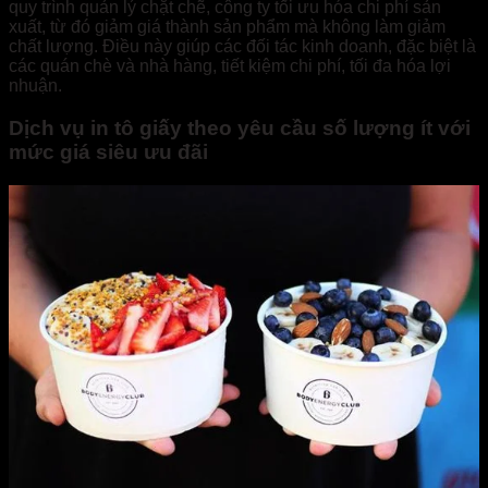
quy trình quản lý chặt chẽ, công ty tối ưu hóa chi phí sản
xuất, từ đó giảm giá thành sản phẩm mà không làm giảm
chất lượng. Điều này giúp các đối tác kinh doanh, đặc biệt là
các quán chè và nhà hàng, tiết kiệm chi phí, tối đa hóa lợi
nhuận.
Dịch vụ in tô giấy theo yêu cầu số lượng ít với
mức giá siêu ưu đãi