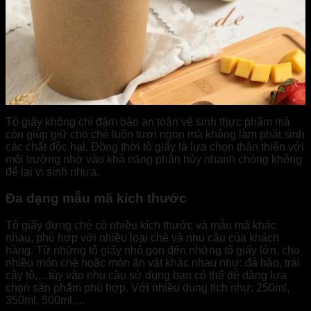
Tô giấy không chỉ đảm bảo an toàn vệ sinh thực phẩm mà
còn giúp giữ cho chè luôn tươi ngon mà không làm phát sinh
các chất độc hại. Đồng thời tô giấy là lựa chọn thân thiện với
môi trường nhờ vào khả năng phân hủy nhanh chóng không
để lại vi sinh nhựa.
Đa dạng mẫu mã kích thước
Tô giấy đựng chè có nhiều kích thước và mẫu mã khác
nhau, phù hợp với nhiều loại chè và nhu cầu của khách
hàng. Từ những tô giấy nhỏ gọn đến những tô giấy lớn, cho
nhiều món chè hoặc món ăn vặt khác nhau như: đá bào, trái
cây tô,…tùy vào nhu cầu sử dụng bạn có thể dễ dàng lựa
chọn sản phẩm phù hợp. Với nhiều dung tích như: 250ml,
350ml, 500ml,…