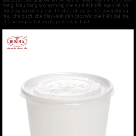
trong. Màu trắng tượng trưng cho sự tinh khiết, sạch sẽ, và
phù hợp với nhiều loại chè khác nhau, từ chè truyền thống
như chè bưởi, chè đậu xanh đến các món chè hiện đại như
chè sương sa hạt lựu hay chè khúc bạch.