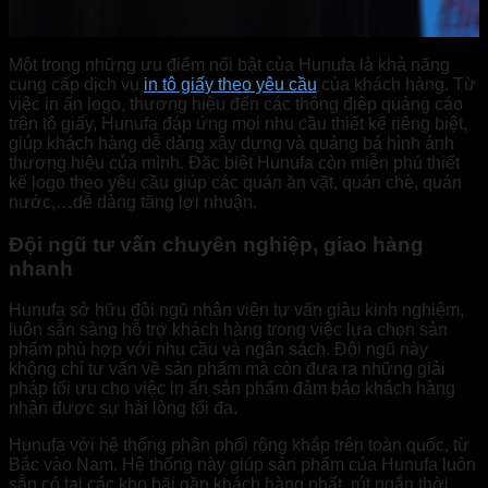
Một trong những ưu điểm nổi bật của Hunufa là khả năng
cung cấp dịch vụ
in tô giấy theo yêu cầu
của khách hàng. Từ
việc in ấn logo, thương hiệu đến các thông điệp quảng cáo
trên tô giấy, Hunufa đáp ứng mọi nhu cầu thiết kế riêng biệt,
giúp khách hàng dễ dàng xây dựng và quảng bá hình ảnh
thương hiệu của mình. Đặc biệt Hunufa còn miễn phú thiết
kế logo theo yêu cầu giúp các quán ăn vặt, quán chè, quán
nước,…dễ dàng tăng lợi nhuận.
Đội ngũ tư vấn chuyên nghiệp, giao hàng
nhanh
Hunufa sở hữu đội ngũ nhân viên tư vấn giàu kinh nghiệm,
luôn sẵn sàng hỗ trợ khách hàng trong việc lựa chọn sản
phẩm phù hợp với nhu cầu và ngân sách. Đội ngũ này
không chỉ tư vấn về sản phẩm mà còn đưa ra những giải
pháp tối ưu cho việc in ấn sản phẩm đảm bảo khách hàng
nhận được sự hài lòng tối đa.
Hunufa với hệ thống phân phối rộng khắp trên toàn quốc, từ
Bắc vào Nam. Hệ thống này giúp sản phẩm của Hunufa luôn
sẵn có tại các kho bãi gần khách hàng nhất, rút ngắn thời