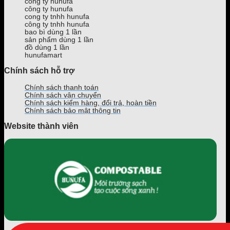
cong ty hunufa
tại
theo
công ty hunufa
TPHCM
yêu
cong ty tnhh hunufa
công ty tnhh hunufa
cầu
bao bì dùng 1 lần
trên
sản phẩm dùng 1 lần
Toàn
đồ dùng 1 lần
Quốc
hunufamart
Chính sách hỗ trợ
Chính sách thanh toán
Chính sách vận chuyển
Chính sách kiểm hàng, đổi trả, hoàn tiền
Chính sách bảo mật thông tin
Website thành viên