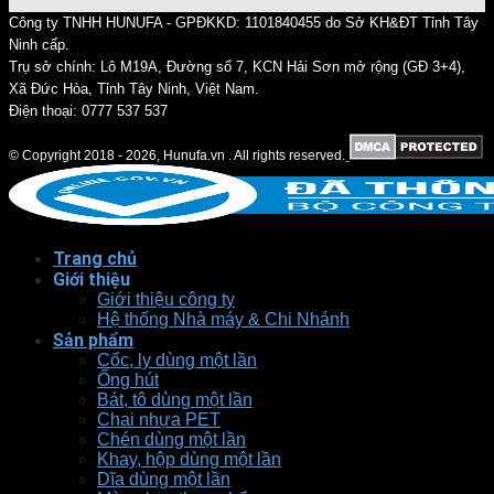
Công ty TNHH HUNUFA - GPĐKKD: 1101840455 do Sở KH&ĐT Tỉnh Tây
Ninh cấp.
Trụ sở chính: Lô M19A, Đường số 7, KCN Hải Sơn mở rộng (GĐ 3+4),
Xã Đức Hòa, Tỉnh Tây Ninh, Việt Nam.
Điện thoại: 0777 537 537
© Copyright 2018 - 2026, Hunufa.vn . All rights reserved.
Trang chủ
Giới thiệu
Giới thiệu công ty
Hệ thống Nhà máy & Chi Nhánh
Sản phẩm
Cốc, ly dùng một lần
Ống hút
Bát, tô dùng một lần
Chai nhựa PET
Chén dùng một lần
Khay, hộp dùng một lần
Dĩa dùng một lần