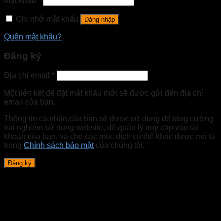
Mật khẩu
*
Ghi nhớ mật khẩu
Đăng nhập
Quên mật khẩu?
Đăng ký
Địa chỉ email
*
Một liên kết để đặt mật khẩu mới sẽ được gửi đến địa chỉ
email của bạn.
Thông tin cá nhân của bạn sẽ được sử dụng để tăng cường
trải nghiệm sử dụng website, để quản lý truy cập vào tài
khoản của bạn, và cho các mục đích cụ thể khác được mô tả
trong
Chính sách bảo mật
của chúng tôi.
Đăng ký