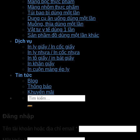
Màng bọc thực phẩm
Màng nhôm thực phẩm
Túi bao bì dùng một lần
Dụng cụ ăn uống dùng một lần
Muỗng, thìa dùng một lần
Vật tư y tế dùng 1 lần
Sản phầm đồ dùng một lần khác
Dịch vụ
In ly giấy / In cốc giấy
In ly nhựa / In cốc nhựa
In tô giấy / in bát giấy
In khăn giấy
In cuộn màng ép ly
Tin tức
Blog
Thông báo
Khuyến mãi
Tìm
kiếm:
Đăng nhập
Tên tài khoản hoặc địa chỉ email
*