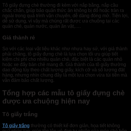
Tô giấy đựng chè thường đi kèm với nắp bằng, nắp cầu
chắc chắn, giúp bảo quản thức ăn không bị đổ hoặc tràn ra
ngoài trong quá trình vận chuyển, dễ dàng đóng mở. Tiện lợi,
dễ sử dụng, vì vậy mà chúng rất được ưa chuộng tại các
quán chè, quán nước, quán ăn vặt,….
Giá thành rẻ
So với các loại vật liệu khác như nhựa hay sứ, với giá thành
phải chăng, tô giấy đựng chè là lựa chọn tối ưu giúp tiết
kiệm chi phí cho nhiều quán chè, đặc biệt là các quán nhỏ
hoặc xe đẩy bán chè mang đi. Giá thành của tô giấy thường
dao động tùy theo chất lượng giấy, kích cỡ và số lượng đặt
hàng, nhưng nhìn chung đây là một lựa chọn vừa túi tiền mà
vẫn đảm bảo chất lượng.
Tổng hợp các mẫu tô giấy đựng chè
được ưa chuộng hiện nay
Tô giấy trắng
Tô giấy trắng
thường có thiết kế đơn giản, họa tiết không
quá phức tạp, giúp tôn lên vẻ đẹp tự nhiên của món chè bên