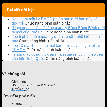
Bài viết nổi bật
Katinat ra mắt Ly EMOJI phiên bản giới hạn gây sốt
ở
giới trẻ
Chức năng bình luận bị tắt
Katinat
“Ngọt ngào đi Chill” cùng mẫu Ly Bông Bồng Bềnh mới
ra
ở
ra mắt của Phê La
Chức năng bình luận bị tắt
mắt
“Ngọt
Top 5 phần mềm quản lý quán trà sữa phổ biến hiện
Ly
ngào
ở
nay
Chức năng bình luận bị tắt
EMOJI
đi
Top
Top 10 địa chỉ mua tủ mát bán nước uy tín, giá tốt tại
phiên
Chill”
5
ở
TPHCM
Chức năng bình luận bị tắt
bản
cùng
phần
Top
In hộp giấy đựng thức ăn nhanh giá rẻ, uy tín theo yêu
giới
mẫu
mềm
10
ở
cầu trên Toàn Quốc
Chức năng bình luận bị tắt
hạn
Ly
quản
địa
In
gây
Bông
lý
chỉ
hộp
sốt
Bồng
quán
mua
giấy
Về chúng tôi
giới
Bềnh
trà
tủ
đựng
trẻ
mới
sữa
mát
thức
Giới thiệu
ra
phổ
bán
ăn
Hệ thống Nhà máy & Chi nhánh
mắt
biến
nước
nhanh
Tuyển dụng
của
hiện
uy
giá
Tìm kiếm phổ biến
Phê
nay
tín,
rẻ,
La
giá
uy
hunufa
tốt
tín