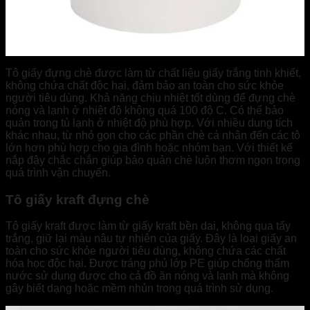
Tô giấy đựng chè được làm từ chất liệu giấy trắng tinh khiết,
không chứa chất độc hại, đảm bảo an toàn cho sức khỏe
người tiêu dùng. Khả năng chịu nhiệt tốt dùng để đựng chè
nóng và lạnh ở nhiệt độ không quá 100 độ C. Có thể bảo
quản trong tủ lạnh ở nhiệt độ phù hợp. Với nhiều dung tích
khác nhau, từ nhỏ gọn cho các phần chè cá nhân đến các tô
lớn hơn phù hợp cho gia đình hoặc nhóm bạn. Với thiết kế
nắp đậy chắc chắn giúp bảo quản chè luôn thơm ngon trong
quá trình vận chuyển.
Tô giấy kraft đựng chè
Tô giấy kraft được làm từ giấy kraft bền dai, không qua tẩy
trắng, giữ lại màu nâu tự nhiên của giấy. Đây là loại giấy an
toàn cho sức khỏe người tiêu dùng, không chứa các chất
hóa học độc hại. Được tráng phủ lớp PE giúp chống thấm
nước sử dụng được cho cả đồ ăn nóng và lạnh mà không
gây biết dạng hoặc mềm nhủn trong quá trình sử dụng.