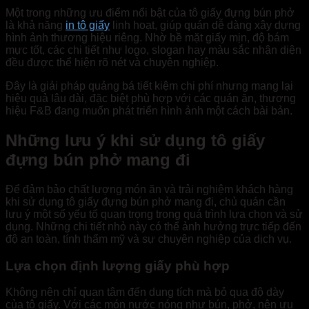
Một trong những ưu điểm nổi bật của tô giấy đựng bún phở
là khả năng
in tô giấy
linh hoạt, giúp quán dễ dàng xây dựng
hình ảnh thương hiệu riêng. Nhờ bề mặt giấy mịn, độ bám
mực tốt, các chi tiết như logo, slogan hay màu sắc nhận diện
đều được thể hiện rõ nét và chuyên nghiệp.
Đây là giải pháp quảng bá tiết kiệm chi phí nhưng mang lại
hiệu quả lâu dài, đặc biệt phù hợp với các quán ăn, thương
hiệu F&B đang muốn phát triển hình ảnh một cách bài bản.
Những lưu ý khi sử dụng tô giấy
đựng bún phở mang đi
Để đảm bảo chất lượng món ăn và trải nghiệm khách hàng
khi sử dụng tô giấy đựng bún phở mang đi, chủ quán cần
lưu ý một số yếu tố quan trọng trong quá trình lựa chọn và sử
dụng. Những chi tiết nhỏ này có thể ảnh hưởng trực tiếp đến
độ an toàn, tính thẩm mỹ và sự chuyên nghiệp của dịch vụ.
Lựa chọn định lượng giấy phù hợp
Không nên chỉ quan tâm đến dung tích mà bỏ qua độ dày
của tô giấy. Với các món nước nóng như bún, phở, nên ưu