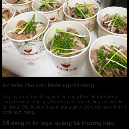
An toàn cho sức khỏe người dùng
Tô giấy được làm từ nguyên liệu giấy thực phẩm, không
chứa hóa chất độc hại, đảm bảo an toàn khi tiếp xúc với đồ
ăn nóng. Đây là yếu tố quan trọng giúp chủ quán tạo niềm tin
với khách hàng.
Dễ dàng in ấn logo, quảng bá thương hiệu