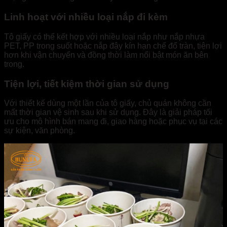
Linh hoạt với nhiều loại nắp đi kèm
Tô giấy có thể kết hợp với nhiều loại nắp như nắp nhựa
PET, PP trong suốt hoặc nắp đậy kín hạn chế đổ tràn, tiện lợi
hơn khi vận chuyển và đồng thời làm nổi bật món ăn bên
trong.
Tiện lợi, tiết kiệm thời gian sử dụng
Với thiết kế dùng một lần của tô giấy, chủ quán không cần
mất thời gian vệ sinh sau khi sử dụng. Đây là giải pháp tối
ưu cho mô hình bán mang đi, giao hàng hoặc phục vụ tại các
sự kiện, văn phòng.