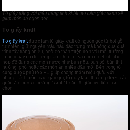
Tô giấy trắng với màu trắng tinh khiết tạo cảm giác sạnh sẽ
giúp món ăn ngon hơn
Tô giấy kraft
Tô giấy kraft
được làm từ giấy kraft có nguồn gốc từ bột gỗ
tự nhiên, giữ nguyên màu nâu đặc trưng mà không qua quá
trình tẩy trắng nhiều, nhờ đó thân thiện hơn với môi trường.
Loại tô này có độ cứng cao, chịu lực và chịu nhiệt tốt, phù
hợp để đựng các món nước như bún riêu, bún bò, bún thịt
nướng, phở hoặc các món ăn nhiều dầu mỡ. Bên trong tô
cũng được phủ lớp PE giúp chống thấm hiệu quả. Với
phong cách mộc mạc, gần gũi, tô giấy kraft thường được các
quán ăn theo xu hướng “xanh” hoặc tối giản ưu tiên lựa
chọn.