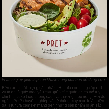
In ấn tô giấy giúp tiếp cận khách hàng của bạn dễ dàng hơn
Bên cạnh chất lượng sản phẩm, Hunufa còn cung cấp dịch
vụ in ấn tô giấy theo yêu cầu, giúp các quán ăn có thể tùy
chỉnh thiết kế theo phong cách và thương hiệu riêng. Với đội
ngũ thiết kế chuyên nghiệp và hệ thống máy móc in ấn hiện
đại, Hunufa cam kết mang đến những sản phẩm in ấn sắc