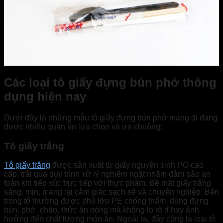
Các loại tô giấy đựng bún phở thông
dụng hiện nay
Dưới đây là những mẫu tô giấy đựng bún phở mang đi đang
được nhiều quán ăn lựa chọn và ưa chuộng:
Tô giấy trắng
Tô giấy trắng
được sản xuất từ giấy nguyên sinh PO cao
cấp, trải qua quy trình xử lý nghiêm ngặt nhằm đảm bảo an
toàn khi tiếp xúc trực tiếp với thực phẩm. Bề mặt giấy trắng
sáng, mịn, mang lại cảm giác sạch sẽ và chuyên nghiệp. Bên
trong tô thường được phủ lớp PE chống thấm, dùng đựng
bún, phở, cháo, thức ăn nóng mà không lo rò rỉ hay ảnh
hưởng đến chất lượng món ăn. Ngoài ra, đây cũng là loại tô