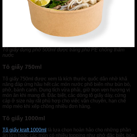
Tô giấy đựng phở 500ml được tráng phủ PE chống thấm
nước
Tô giấy 750ml
Tô giấy 750ml được xem là kích thước quốc dân nhờ khả
năng đáp ứng hầu hết các món nước phổ biến như bún bò,
phở, bánh canh. Dung tích vừa phải, giữ trọn vẹn hương vị
món ăn khi mang đi. Đặc biệt, các dòng tô giấy dày, cứng
cáp ở size này rất phù hợp cho việc vận chuyển, hạn chế
móp méo khi xếp chồng nhiều đơn hàng.
Tô giấy 1000ml
Tô giấy kraft 1000ml
là lựa chọn hoàn hảo cho những phần
ăn lớn hoặc các món có nhiều topping như phở đặc biệt, bún