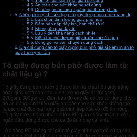
Tiện lợi, tiết kiệm thời gian sử dụng
An toàn cho sức khỏe người dùng
Dễ dàng in ấn logo, quảng bá thương hiệu
Những lưu ý khi sử dụng tô giấy đựng bún phở mang đi
Lựa chọn định lượng giấy phù hợp
Đảm bảo nắp đậy kín, hạn chế rò rỉ
Không đổ quá đầy tô
Lưu ý đến khả năng cách nhiệt
Kiểm tra chất lượng giấy trước khi sử dụng
Đóng gói và vận chuyển đúng cách
Địa chỉ cung cấp tô giấy đựng bún phở giá sỉ kèm in ấn tô
giấy theo yêu cầu
Tô giấy đựng bún phở được làm từ
chất liệu gì ?
Tô giấy đựng bún thường được làm từ chất liệu giấy trắng
hoặc giấy kraft cao cấp, định lượng giấy từ 260gsm,
270gsm, 300gsm,… đảm bảo độ dày để có thể sử dụng cho
đồ ăn nóng. Chất liệu giấy an toàn cho sức khỏe không tạo
ra các chất độc hại trong quá trình tiếp xúc với đồ ăn nóng.
Tô giấy được tráng phủ 1-2 lớp PE giúp chống thấm nước,
ngăn dầu, dùng được cho cả đồ ăn nóng và lạnh.
Lớp tráng PE không chỉ giúp tô giấy giữ được độ cứng cáp
mà còn giữ nhiệt tốt, giúp món ăn giữ được hương vị và chất