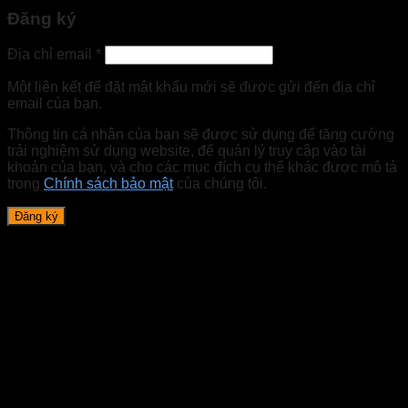
Đăng ký
Địa chỉ email
*
Một liên kết để đặt mật khẩu mới sẽ được gửi đến địa chỉ
email của bạn.
Thông tin cá nhân của bạn sẽ được sử dụng để tăng cường
trải nghiệm sử dụng website, để quản lý truy cập vào tài
khoản của bạn, và cho các mục đích cụ thể khác được mô tả
trong
Chính sách bảo mật
của chúng tôi.
Đăng ký