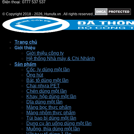
Điện thoại: 0777 537 537
© Copyright 2018 - 2026, Hunufa.vn . All rights reserved.
Trang chủ
Giới thiệu
Giới thiệu công ty
Hệ thống Nhà máy & Chi Nhánh
Sản phẩm
Cốc, ly dùng một lần
Ống hút
Bát, tô dùng một lần
Chai nhựa PET
Chén dùng một lần
Khay, hộp dùng một lần
Dĩa dùng một lần
Màng bọc thực phẩm
Màng nhôm thực phẩm
Túi bao bì dùng một lần
Dụng cụ ăn uống dùng một lần
Muỗng, thìa dùng một lần