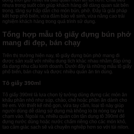
nhựa trong suốt còn giúp khách hàng dễ dàng quan sát bên
trong, tăng sự hấp dẫn cho món bún, phở. Đây là giải pháp
kết hợp phổ biến, vừa đảm bảo vệ sinh, vừa nâng cao trải
nghiệm khách hàng trong quá trình sử dụng.
Tổng hợp mẫu tô giấy đựng bún phở
mang đi đẹp, bán chạy
Trên thị trường hiện nay, tô giấy đựng bún phở mang đi
được sản xuất với nhiều dung tích khác nhau nhằm đáp ứng
đa dạng nhu cầu kinh doanh. Dưới đây là những mẫu tô giấy
phổ biến, bán chạy và được nhiều quán ăn tin dùng.
Tô giấy 390ml
Tô giấy 390ml là lựa chọn lý tưởng dùng đựng các món ăn
khẩu phần nhỏ như súp, cháo, chè hoặc phần ăn dành cho
trẻ em. Với thiết kế nhỏ gọn, vừa tay cầm, loại tô này giúp
người dùng dễ dàng sử dụng mà không lo bị nóng tay khi
chạm vào. Ngoài ra, nhiều quán còn tận dụng tô 390ml để
đựng nước dùng hoặc nước chấm riêng cho các món khô,
tạo cảm giác sạch sẽ và chuyên nghiệp hơn so với túi nilon.