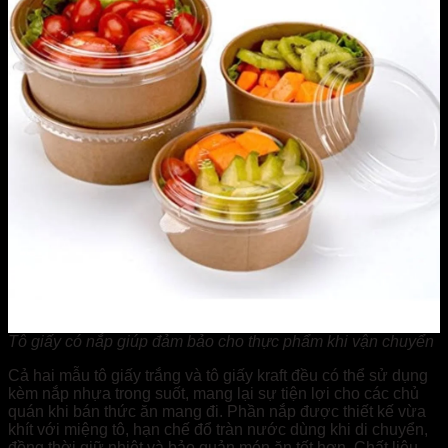
Tô giấy có nắp giúp đảm bảo cho thực phẩm khi vận chuyển
Cả hai mẫu tô giấy trắng và tô giấy kraft đều có thể sử dụng
kèm nắp nhựa trong suốt, mang lại sự tiện lợi cho các chủ
quán khi bán thức ăn mang đi. Phần nắp được thiết kế vừa
khít với miệng tô, hạn chế đổ tràn nước dùng khi di chuyển,
đồng thời giữ nhiệt và bảo quản món ăn tốt hơn. Chất liệu