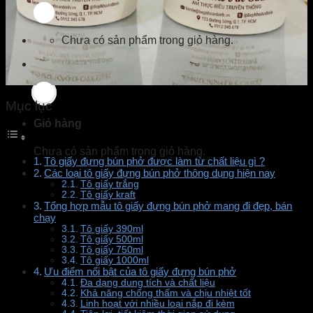
Chưa có sản phẩm trong giỏ hàng.
Mục lục
Giỏ hàng
Chưa có sản phẩm trong giỏ hàng.
Tô giấy đựng bún phở được làm từ chất liệu gì ?
Các loại tô giấy đựng bún phở thông dụng hiện nay
Tô giấy trắng
Tô giấy kraft
Tổng hợp mẫu tô giấy đựng bún phở mang đi đẹp, bán
chạy
Tô giấy 390ml
Tô giấy 500ml
Tô giấy 750ml
Tô giấy 1000ml
Ưu điểm nổi bật của tô giấy đựng bún phở
Đa dạng dung tích và chất liệu
Khả năng chống thấm và chịu nhiệt tốt
Linh hoạt với nhiều loại nắp đi kèm