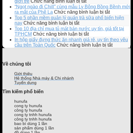
ở
giới trẻ
Chức năng bình luận bị tắt
Katinat
“Ngọt ngào đi Chill” cùng mẫu Ly Bông Bồng Bềnh mới
ra
ở
ra mắt của Phê La
Chức năng bình luận bị tắt
mắt
“Ngọt
Top 5 phần mềm quản lý quán trà sữa phổ biến hiện
Ly
ngào
ở
nay
Chức năng bình luận bị tắt
EMOJI
đi
Top
Top 10 địa chỉ mua tủ mát bán nước uy tín, giá tốt tại
phiên
Chill”
5
ở
TPHCM
Chức năng bình luận bị tắt
bản
cùng
phần
Top
In hộp giấy đựng thức ăn nhanh giá rẻ, uy tín theo yêu
giới
mẫu
mềm
10
ở
cầu trên Toàn Quốc
Chức năng bình luận bị tắt
hạn
Ly
quản
địa
In
gây
Bông
lý
chỉ
hộp
sốt
Bồng
quán
mua
giấy
Về chúng tôi
giới
Bềnh
trà
tủ
đựng
trẻ
mới
sữa
mát
thức
Giới thiệu
ra
phổ
bán
ăn
Hệ thống Nhà máy & Chi nhánh
mắt
biến
nước
nhanh
Tuyển dụng
của
hiện
uy
giá
Tìm kiếm phổ biến
Phê
nay
tín,
rẻ,
La
giá
uy
hunufa
tốt
tín
cong ty hunufa
tại
theo
công ty hunufa
TPHCM
yêu
cong ty tnhh hunufa
công ty tnhh hunufa
cầu
bao bì dùng 1 lần
trên
sản phẩm dùng 1 lần
Toàn
đồ dùng 1 lần