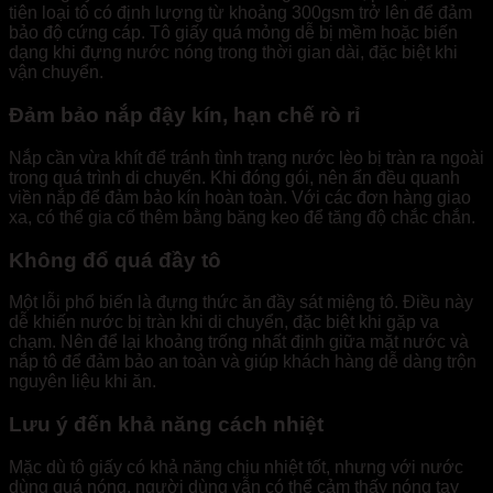
tiên loại tô có định lượng từ khoảng 300gsm trở lên để đảm
bảo độ cứng cáp. Tô giấy quá mỏng dễ bị mềm hoặc biến
dạng khi đựng nước nóng trong thời gian dài, đặc biệt khi
vận chuyển.
Đảm bảo nắp đậy kín, hạn chế rò rỉ
Nắp cần vừa khít để tránh tình trạng nước lèo bị tràn ra ngoài
trong quá trình di chuyển. Khi đóng gói, nên ấn đều quanh
viền nắp để đảm bảo kín hoàn toàn. Với các đơn hàng giao
xa, có thể gia cố thêm bằng băng keo để tăng độ chắc chắn.
Không đổ quá đầy tô
Một lỗi phổ biến là đựng thức ăn đầy sát miệng tô. Điều này
dễ khiến nước bị tràn khi di chuyển, đặc biệt khi gặp va
chạm. Nên để lại khoảng trống nhất định giữa mặt nước và
nắp tô để đảm bảo an toàn và giúp khách hàng dễ dàng trộn
nguyên liệu khi ăn.
Lưu ý đến khả năng cách nhiệt
Mặc dù tô giấy có khả năng chịu nhiệt tốt, nhưng với nước
dùng quá nóng, người dùng vẫn có thể cảm thấy nóng tay