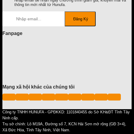
Nhập email để nhận ngay chương trình giảm giá, khuyến mãi và
thông tin mới nhất từ Hunufa.
Fanpage
Mạng xã hội khác của chúng tôi
Công ty TNHH HUNUFA - GPĐKKD: 1101840455 do Sở KH&ĐT Tỉnh Tây
Ninh cấp.
Trụ sở chính: Lô M19A, Đường số 7, KCN Hải Sơn mở rộng (GĐ 3+4),
Xã Đức Hòa, Tỉnh Tây Ninh, Việt Nam.