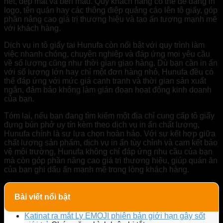
nét, đẹp mắt và bền màu. Quý khách hàng có thể dễ dàng in
logo, tên quán hay các thông điệp quảng cáo lên tô giấy, góp
phần nâng cao giá trị thương hiệu và tạo ấn tượng mạnh mẽ
với khách hàng.
Dịch vụ in tô giấy tại Hunufa còn nổi bật với quy trình làm
việc nhanh chóng, chuyên nghiệp và đáp ứng mọi yêu cầu
về số lượng cũng như thời gian giao hàng. Dù bạn cần in ấn
với số lượng lớn hay chỉ một đơn hàng nhỏ, Hunufa đều có
thể đáp ứng với mức giá cạnh tranh và thời gian sản xuất
ngắn, đảm bảo không làm gián đoạn hoạt động kinh doanh
của bạn.
Tóm lại, nếu bạn đang tìm kiếm một địa chỉ cung cấp tô giấy
đựng bún phở uy tín kèm theo dịch vụ in ấn chất lượng,
Hunufa chính là sự lựa chọn hoàn hảo. Với sự kết hợp giữa
chất lượng sản phẩm, dịch vụ in ấn tùy chỉnh và cam kết bảo
vệ môi trường, Hunufa không chỉ đáp ứng nhu cầu của bạn
mà còn góp phần nâng cao giá trị thương hiệu, giúp quán ăn
của bạn ghi dấu ấn mạnh mẽ trong lòng khách hàng.
Bài viết nổi bật
Katinat ra mắt Ly EMOJI phiên bản giới hạn gây sốt