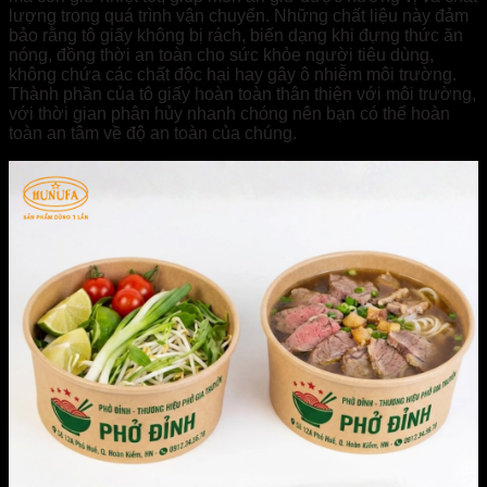
lượng trong quá trình vận chuyển. Những chất liệu này đảm
bảo rằng tô giấy không bị rách, biến dạng khi đựng thức ăn
nóng, đồng thời an toàn cho sức khỏe người tiêu dùng,
không chứa các chất độc hại hay gây ô nhiễm môi trường.
Thành phần của tô giấy hoàn toàn thân thiện với môi trường,
với thời gian phân hủy nhanh chóng nên bạn có thể hoàn
toàn an tâm về độ an toàn của chúng.