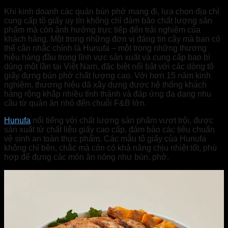
Khi kinh doanh các quán bún phở mang đi, lựa chọn địa chỉ
cung cấp tô giấy uy tín không chỉ đảm bảo chất lượng sản
phẩm mà còn ảnh hưởng trực tiếp đến trải nghiệm của
khách hàng. Một trong những đơn vị đáng tin cậy mà bạn có
thể cân nhắc chính là Hunufa – một trong những thương
hiệu hàng đầu trong lĩnh vực sản xuất và cung cấp bao bì
dùng một lần tại Việt Nam, đặc biệt nổi bật với các dòng tô
giấy đựng bún phở chất lượng cao. Với hơn 15 năm kinh
nghiệm, thương hiệu đã xây dựng được hệ thống khách
hàng rộng khắp nhiều tỉnh thành và đáp ứng đa dạng nhu
cầu từ quán ăn nhỏ đến chuỗi F&B lớn.
Hunufa
nổi tiếng với chất lượng sản phẩm vượt trội, được
sản xuất từ chất liệu giấy cao cấp, đảm bảo các tiêu chuẩn
vệ sinh an toàn thực phẩm. Các mẫu tô giấy của Hunufa
không chỉ bền, chắc mà còn có khả năng chịu nhiệt tốt, phù
hợp để đựng các món ăn nóng như bún, phở.