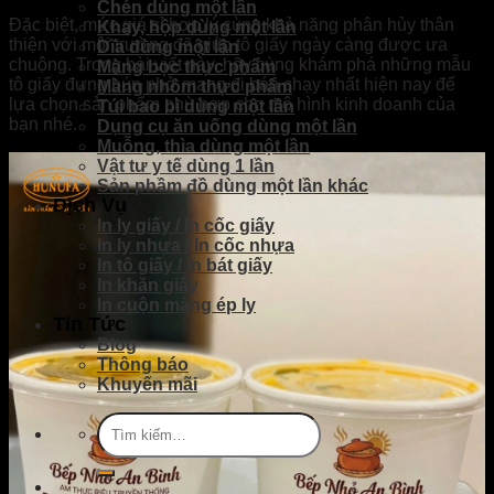
Chén dùng một lần
Đặc biệt, mức giá sỉ hợp lý cùng khả năng phân hủy thân
Khay, hộp dùng một lần
thiện với môi trường đã giúp tô giấy ngày càng được ưa
Dĩa dùng một lần
chuộng. Trong bài viết này, hãy cùng khám phá những mẫu
Màng bọc thực phẩm
tô giấy đựng bún phở mang đi bán chạy nhất hiện nay để
Màng nhôm thực phẩm
lựa chọn sản phẩm phù hợp cho mô hình kinh doanh của
Túi bao bì dùng một lần
bạn nhé.
Dụng cụ ăn uống dùng một lần
Muỗng, thìa dùng một lần
Vật tư y tế dùng 1 lần
Sản phầm đồ dùng một lần khác
Dịch Vụ
In ly giấy / In cốc giấy
In ly nhựa / In cốc nhựa
In tô giấy / in bát giấy
In khăn giấy
In cuộn màng ép ly
Tin Tức
Blog
Thông báo
Khuyến mãi
Tìm
kiếm: