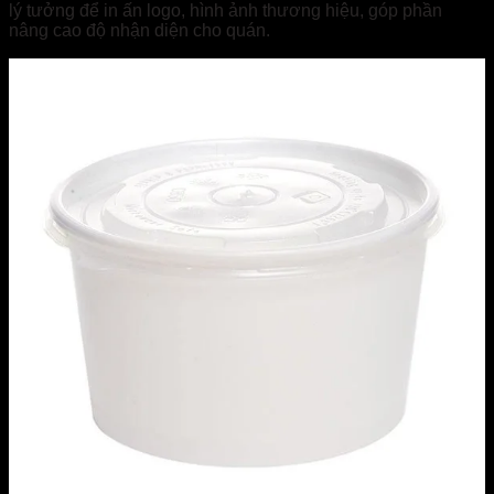
lý tưởng để in ấn logo, hình ảnh thương hiệu, góp phần
nâng cao độ nhận diện cho quán.