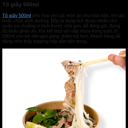
Tô giấy 500ml
Tô giấy 500ml
phù hợp với các món ăn như bún trộn, mì xào
hoặc cháo dinh dưỡng. Đây là dung tích được nhiều chủ
quán ưa chuộng vì kích thước nhỏ gọn, dễ đóng gói, đựng
đủ khẩu phần ăn. Khi kết hợp với nắp nhựa trong suốt, tô
500ml còn trở nên gọn gàng, thẩm mỹ hơn, khách hàng dễ
dàng nhìn thấy topping hấp dẫn bên trong.