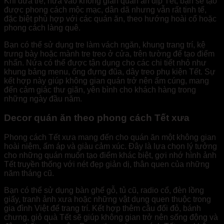
Khi đưa tre, nứa vào không gian quán ăn dịp Tết, bạn sẽ tạo
được phong cách mộc mạc, dân dã nhưng vẫn rất tinh tế,
đặc biệt phù hợp với các quán ăn, theo hướng hoài cổ hoặc
phong cách làng quê.
Bạn có thể sử dụng tre làm vách ngăn, khung trang trí, kệ
trưng bày hoặc mành tre treo ở cửa, trên tường để tạo điểm
nhấn. Nứa có thể được tận dụng cho các chi tiết nhỏ như
khung bảng menu, ống đựng đũa, dây treo phụ kiện Tết. Sự
kết hợp này giúp không gian quán trở nên ấm cúng, mang
đến cảm giác thư giãn, yên bình cho khách hàng trong
những ngày đầu năm.
Decor quán ăn theo phong cách Tết xưa
Phong cách Tết xưa mang đến cho quán ăn một không gian
hoài niệm, ấm áp và giàu cảm xúc. Đây là lựa chọn lý tưởng
cho những quán muốn tạo điểm khác biệt, gợi nhớ hình ảnh
Tết truyền thống với nét đẹp giản dị, thân quen của những
năm tháng cũ.
Bạn có thể sử dụng bàn ghế gỗ, tủ cũ, radio cổ, đèn lồng
giấy, tranh ảnh xưa hoặc những vật dụng quen thuộc trong
gia đình Việt để trang trí. Kết hợp thêm câu đối đỏ, bánh
chưng, giỏ quà Tết sẽ giúp không gian trở nên sống động và