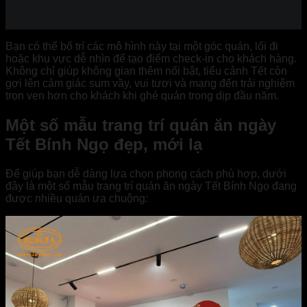
Bạn có thể bố trí các mô hình này tại một góc quán, lối đi
hoặc khu vực dễ nhìn để tạo điểm check-in cho khách hàng.
Không chỉ giúp không gian thêm nổi bật, tiểu cảnh Tết còn
gợi lên cảm giác sum vầy, vui tươi và mang đến trải nghiệm
trọn vẹn hơn cho khách khi ghé quán trong dịp đầu năm.
Một số mẫu trang trí quán ăn ngày
Tết Bính Ngọ đẹp, mới lạ
Để giúp bạn dễ dàng lựa chọn phong cách phù hợp, dưới
đây là một số mẫu trang trí quán ăn ngày Tết Bính Ngọ đang
được nhiều quán ưa chuộng: