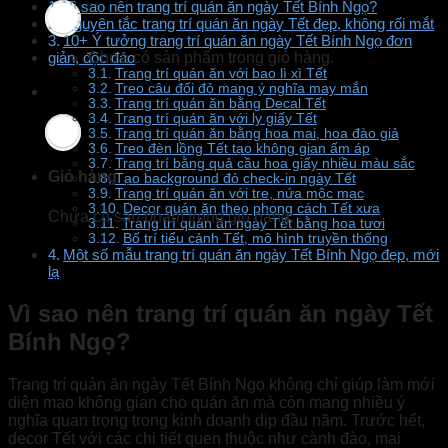
Vì sao nên trang trí quán ăn ngày Tết Bính Ngọ?
Nguyên tắc trang trí quán ăn ngày Tết đẹp, không rối mắt
10+ Ý tưởng trang trí quán ăn ngày Tết Bính Ngọ đơn
Chưa có sản phẩm trong giỏ hàng.
giản, độc đáo
Trang trí quán ăn với bao lì xì Tết
Treo câu đối đỏ mang ý nghĩa may mắn
Trang trí quán ăn bằng Decal Tết
Trang trí quán ăn với ly giấy Tết
Trang trí quán ăn bằng hoa mai, hoa đào giả
Treo đèn lồng Tết tạo không gian ấm áp
Trang trí bằng quả cầu hoa giấy nhiều màu sắc
Giỏ hàng
Tạo background đỏ check-in ngày Tết
Trang trí quán ăn với tre, nứa mộc mạc
Decor quán ăn theo phong cách Tết xưa
Chưa có sản phẩm trong giỏ hàng.
Trang trí quán ăn ngày Tết bằng hoa tươi
Bố trí tiểu cảnh Tết, mô hình truyền thống
Một số mẫu trang trí quán ăn ngày Tết Bính Ngọ đẹp, mới
lạ
Vì sao nên trang trí quán ăn ngày Tết
Bính Ngọ?
Trang trí quán ăn ngày Tết Bính Ngọ không chỉ giúp làm mới
diện mạo không gian cho quán ăn mà còn mang nhiều ý
nghĩa quan trọng trong kinh doanh dịp đầu năm. Trước hết,
decor Tết với các chi tiết quen thuộc như cành đào, mai