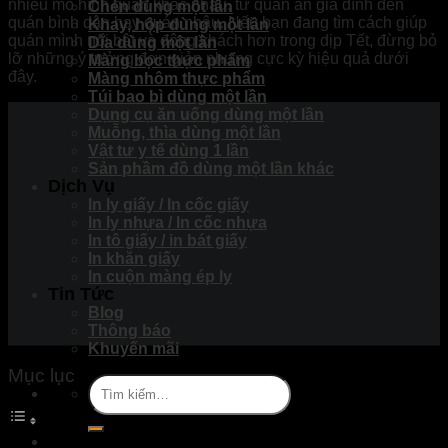
nhiều mô hình quán khác nhau, từ quán ăn gia đình đến
Chén dùng một lần
quán bình dân hay quán nhậu. Nếu bạn đang tìm cách giúp
Khay, hộp dùng một lần
quán mình nổi bật và đông khách hơn trong dịp Tết, đừng bỏ
Dĩa dùng một lần
lỡ những ý tưởng đơn giản nhưng cực kỳ hiệu quả dưới
Màng bọc thực phẩm
đây.
Màng nhôm thực phẩm
Túi bao bì dùng một lần
Dụng cụ ăn uống dùng một lần
Muỗng, thìa dùng một lần
Vật tư y tế dùng 1 lần
Sản phầm đồ dùng một lần khác
Dịch Vụ
In ly giấy / In cốc giấy
In ly nhựa / In cốc nhựa
In tô giấy / in bát giấy
In khăn giấy
In cuộn màng ép ly
Tin Tức
Blog
Thông báo
Khuyến mãi
Mục lục
Tìm
kiếm: