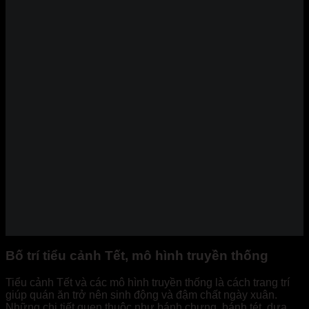
Bố trí tiểu cảnh Tết, mô hình truyền thống
Tiểu cảnh Tết và các mô hình truyền thống là cách trang trí
giúp quán ăn trở nên sinh động và đậm chất ngày xuân.
Những chi tiết quen thuộc như bánh chưng, bánh tét, dưa