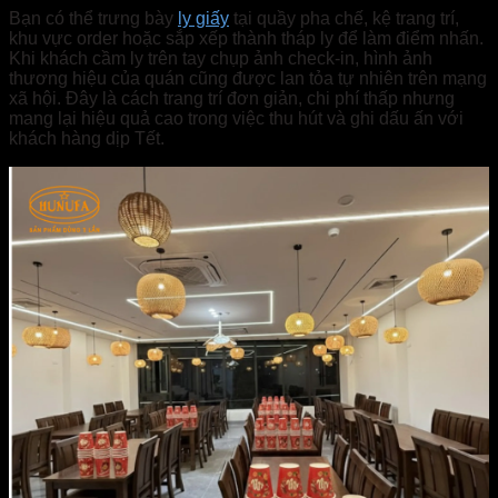
Bạn có thể trưng bày
ly giấy
tại quầy pha chế, kệ trang trí,
khu vực order hoặc sắp xếp thành tháp ly để làm điểm nhấn.
Khi khách cầm ly trên tay chụp ảnh check-in, hình ảnh
thương hiệu của quán cũng được lan tỏa tự nhiên trên mạng
xã hội. Đây là cách trang trí đơn giản, chi phí thấp nhưng
mang lại hiệu quả cao trong việc thu hút và ghi dấu ấn với
khách hàng dịp Tết.