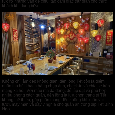
rực rỡ nhưng vẫn dễ chịu, tạo cảm giác thư giãn cho thực
khách khi dùng bữa.
Không chỉ làm đẹp không gian, đèn lồng Tết còn là điểm
nhấn thu hút khách hàng chụp ảnh, check-in và chia sẻ trên
mạng xã hội. Với mẫu mã đa dạng, dễ lắp đặt và phù hợp
nhiều phong cách quán, đèn lồng là lựa chọn trang trí Tết
không thể thiếu, góp phần mang đến không khí xuân vui
tươi, may mắn và đầy ý nghĩa cho quán ăn trong dịp Tết Bính
Ngọ.