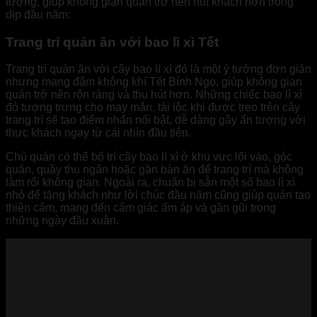
tượng, giúp không gian quán trở nên hút khách hơn trong
dịp đầu năm:
Trang trí quán ăn với bao lì xì Tết
Trang trí quán ăn với cây bao lì xì đỏ là một ý tưởng đơn giản
nhưng mang đậm không khí Tết Bính Ngọ, giúp không gian
quán trở nên rộn ràng và thu hút hơn. Những chiếc bao lì xì
đỏ tượng trưng cho may mắn, tài lộc khi được treo trên cây
trang trí sẽ tạo điểm nhấn nổi bật, dễ dàng gây ấn tượng với
thực khách ngay từ cái nhìn đầu tiên.
Chủ quán có thể bố trí cây bao lì xì ở khu vực lối vào, góc
quán, quầy thu ngân hoặc gần bàn ăn để trang trí mà không
làm rối không gian. Ngoài ra, chuẩn bị sẵn một số bao lì xì
nhỏ để tặng khách như lời chúc đầu năm cũng giúp quán tạo
thiện cảm, mang đến cảm giác ấm áp và gần gũi trong
những ngày đầu xuân.