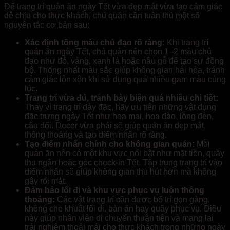
Để trang trí quán ăn ngày Tết vừa đẹp mắt vừa tạo cảm giác
dễ chịu cho thực khách, chủ quán cần tuân thủ một số
nguyên tắc cơ bản sau:
Xác định tông màu chủ đạo rõ ràng:
Khi trang trí
quán ăn ngày Tết, chủ quán nên chọn 1–2 màu chủ
đạo như đỏ, vàng, xanh lá hoặc nâu gỗ để tạo sự đồng
bộ. Thống nhất màu sắc giúp không gian hài hòa, tránh
cảm giác lộn xộn khi sử dụng quá nhiều gam màu cùng
lúc.
Trang trí vừa đủ, tránh bày biện quá nhiều chi tiết:
Thay vì trang trí dày đặc, hãy ưu tiên những vật dụng
đặc trưng ngày Tết như hoa mai, hoa đào, lồng đèn,
câu đối. Decor vừa phải sẽ giúp quán ăn đẹp mắt,
thông thoáng và tạo điểm nhấn rõ ràng.
Tạo điểm nhấn chính cho không gian quán:
Mỗi
quán ăn nên có một khu vực nổi bật như mặt tiền, quầy
thu ngân hoặc góc check-in Tết. Tập trung trang trí vào
điểm nhấn sẽ giúp không gian thu hút hơn mà không
gây rối mắt.
Đảm bảo lối đi và khu vực phục vụ luôn thông
thoáng:
Các vật trang trí cần được bố trí gọn gàng,
không che khuất lối đi, bàn ăn hay quầy phục vụ. Điều
này giúp nhân viên di chuyển thuận tiện và mang lại
trải nghiệm thoải mái cho thực khách trong những ngày