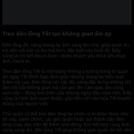
Treo đèn lồng Tết tạo không gian ấm áp
Đèn lồng đỏ, vàng mang lại ánh sáng dịu nhẹ, giúp quán ăn
trở nên nổi bật và thu hút hơn, đặc biệt vào buổi tối. Đây
cũng là chi tiết decor được nhiều khách yêu thích khi chụp
ảnh check-in.
Treo đèn lồng Tết là một trong những ý tưởng trang trí quán
ăn ngày Tết Bính Ngọ đơn giản nhưng mang lại hiệu quả
thẩm mỹ cao. Đèn lồng với sắc đỏ, vàng đặc trưng không chỉ
làm nổi bật không gian mà còn gợi lên cảm giác ấm cúng,
sum vầy – đúng tinh thần của những ngày đầu năm mới. Đây
cũng là hình ảnh quen thuộc, gắn liền với văn hóa Tết truyền
thống của người Việt.
Chủ quán có thể treo đèn lồng tại nhiều vị trí khác nhau như
lối vào, sảnh chính, các góc quán hoặc tạo thành dãy đèn
lồng chạy dọc trần để thêm sinh động. Khi kết hợp cùng ánh
sáng vàng dịu, đèn lồng Tết giúp không gian quán ăn trở nên