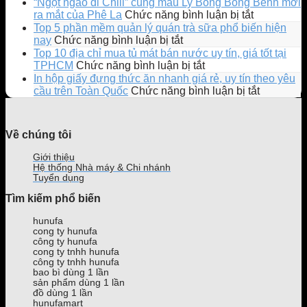
Katinat
“Ngọt ngào đi Chill” cùng mẫu Ly Bông Bồng Bềnh mới
ra
ở
ra mắt của Phê La
Chức năng bình luận bị tắt
mắt
“Ngọt
Top 5 phần mềm quản lý quán trà sữa phổ biến hiện
Ly
ngào
ở
nay
Chức năng bình luận bị tắt
EMOJI
đi
Top
Top 10 địa chỉ mua tủ mát bán nước uy tín, giá tốt tại
phiên
Chill”
5
ở
TPHCM
Chức năng bình luận bị tắt
bản
cùng
phần
Top
In hộp giấy đựng thức ăn nhanh giá rẻ, uy tín theo yêu
giới
mẫu
mềm
10
ở
cầu trên Toàn Quốc
Chức năng bình luận bị tắt
hạn
Ly
quản
địa
In
gây
Bông
lý
chỉ
hộp
sốt
Bồng
quán
mua
giấy
Về chúng tôi
giới
Bềnh
trà
tủ
đựng
trẻ
mới
sữa
mát
thức
Giới thiệu
ra
phổ
bán
ăn
Hệ thống Nhà máy & Chi nhánh
mắt
biến
nước
nhanh
Tuyển dụng
của
hiện
uy
giá
Tìm kiếm phổ biến
Phê
nay
tín,
rẻ,
La
giá
uy
hunufa
tốt
tín
cong ty hunufa
tại
theo
công ty hunufa
TPHCM
yêu
cong ty tnhh hunufa
công ty tnhh hunufa
cầu
bao bì dùng 1 lần
trên
sản phẩm dùng 1 lần
Toàn
đồ dùng 1 lần
Quốc
hunufamart