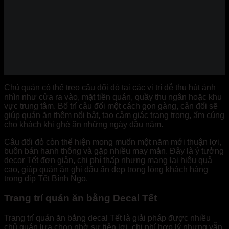
Chủ quán có thể treo câu đối đỏ tại các vị trí dễ thu hút ánh
nhìn như cửa ra vào, mặt tiền quán, quầy thu ngân hoặc khu
vực trung tâm. Bố trí câu đối một cách gọn gàng, cân đối sẽ
giúp quán ăn thêm nổi bật, tạo cảm giác trang trọng, ấm cúng
cho khách khi ghé ăn những ngày đầu năm.
Câu đối đỏ còn thể hiện mong muốn một năm mới thuận lợi,
buôn bán hanh thông và gặp nhiều may mắn. Đây là ý tưởng
decor Tết đơn giản, chi phí thấp nhưng mang lại hiệu quả
cao, giúp quán ăn ghi dấu ấn đẹp trong lòng khách hàng
trong dịp Tết Bính Ngọ.
Trang trí quán ăn bằng Decal Tết
Trang trí quán ăn bằng decal Tết là giải pháp được nhiều
chủ quán lựa chọn nhờ sự tiện lợi, chi phí hợp lý nhưng vẫn