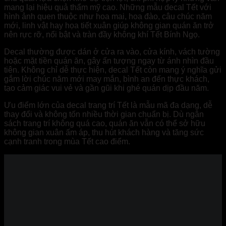
mang lại hiệu quả thẩm mỹ cao. Những mẫu decal Tết với
hình ảnh quen thuộc như hoa mai, hoa đào, câu chúc năm
mới, linh vật hay họa tiết xuân giúp không gian quán ăn trở
nên rực rỡ, nổi bật và tràn đầy không khí Tết Bính Ngọ.
Decal thường được dán ở cửa ra vào, cửa kính, vách tường
hoặc mặt tiền quán ăn, gây ấn tượng ngay từ ánh nhìn đầu
tiên. Không chỉ dễ thực hiện, decal Tết còn mang ý nghĩa gửi
gắm lời chúc năm mới may mắn, bình an đến thực khách,
tạo cảm giác vui vẻ và gần gũi khi ghé quán dịp đầu năm.
Ưu điểm lớn của decal trang trí Tết là mẫu mã đa dạng, dễ
thay đổi và không tốn nhiều thời gian chuẩn bị. Dù ngân
sách trang trí không quá cao, quán ăn vẫn có thể sở hữu
không gian xuân ấm áp, thu hút khách hàng và tăng sức
cạnh tranh trong mùa Tết cao điểm.