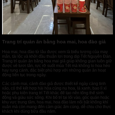
Trang trí quán ăn bằng hoa mai, hoa đào giả
Hoa mai, hoa đào từ lâu được xem là biểu tượng của may
mắn, tài lộc và khởi đầu thuận lợi trong dịp Tết Nguyên Đán.
Trang trí quán ăn bằng hoa mai giả giúp không gian luôn giữ
được vẻ tươi tắn, rực rỡ suốt mùa Tết mà không lo hoa héo
hay rụng cánh, đặc biệt phù hợp với những quán ăn hoạt
động liên tục trong ngày.
Các cành mai, cành đào giả được thiết kế ngày càng tinh
xảo, có thể kết hợp hài hòa cùng nụ hoa, lá xanh, bao lì xì
hoặc phụ kiện trang trí Tết khác để tạo nên tổng thể sinh
động và giàu sức sống. Khi bố trí tại lối vào, góc quán hoặc
khu vực trung tâm, hoa mai, hoa đào làm nổi bật không khí
xuân mà còn mang đến cảm giác ấm cúng, dễ chịu cho thực
khách khi dùng bữa đầu năm.