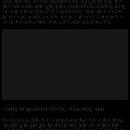
chúc năm mới. Khi đặt background ở khu vực dễ thấy như
gần cửa ra vào hoặc góc quán, khách sẽ có xu hướng dừng
lại chụp ảnh và chia sẻ lên mạng xã hội. Nhờ đó, hình ảnh
quán được lan tỏa tự nhiên, tăng độ nhận diện thương hiệu
và thu hút thêm nhiều khách ghé thăm trong mùa Tết.
Trang trí quán ăn với tre, nứa mộc mạc
Tre và nứa là chất liệu trang trí mang đậm nét truyền thống,
tạo cảm giác gần gũi, ấm áp và thân thiện với thiên nhiên.