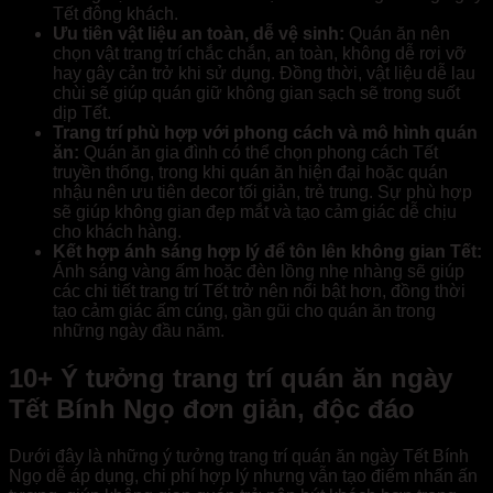
Tết đông khách.
Ưu tiên vật liệu an toàn, dễ vệ sinh:
Quán ăn nên
chọn vật trang trí chắc chắn, an toàn, không dễ rơi vỡ
hay gây cản trở khi sử dụng. Đồng thời, vật liệu dễ lau
chùi sẽ giúp quán giữ không gian sạch sẽ trong suốt
dịp Tết.
Trang trí phù hợp với phong cách và mô hình quán
ăn:
Quán ăn gia đình có thể chọn phong cách Tết
truyền thống, trong khi quán ăn hiện đại hoặc quán
nhậu nên ưu tiên decor tối giản, trẻ trung. Sự phù hợp
sẽ giúp không gian đẹp mắt và tạo cảm giác dễ chịu
cho khách hàng.
Kết hợp ánh sáng hợp lý để tôn lên không gian Tết:
Ánh sáng vàng ấm hoặc đèn lồng nhẹ nhàng sẽ giúp
các chi tiết trang trí Tết trở nên nổi bật hơn, đồng thời
tạo cảm giác ấm cúng, gần gũi cho quán ăn trong
những ngày đầu năm.
10+ Ý tưởng trang trí quán ăn ngày
Tết Bính Ngọ đơn giản, độc đáo
Dưới đây là những ý tưởng trang trí quán ăn ngày Tết Bính
Ngọ dễ áp dụng, chi phí hợp lý nhưng vẫn tạo điểm nhấn ấn