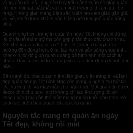
vàng, câu đối đỏ, lồng đèn hay tiểu cảnh xuân sẽ giúp quán
trở nên nổi bật, bắt mắt và tràn ngập không khí ấm áp, rộn
ràng. Không gian mang đậm sắc xuân tạo cảm giác gần gũi,
vui vẻ, khiến thực khách hào hứng hơn khi ghé quán dùng
bữa.
Quan trọng hơn, trang trí quán ăn ngày Tết không chỉ dừng
lại ở yếu tố thẩm mỹ mà còn góp phần thúc đẩy doanh thu.
Khi không gian đẹp và có “chất Tết”, khách hàng có xu
hướng đến đông hơn, ở lại lâu hơn và sẵn sàng chụp ảnh,
check-in, từ đó giúp quán quảng bá hình ảnh một cách tự
nhiên. Đây là lợi thế lớn trong mùa cao điểm kinh doanh đầu
năm.
Bên cạnh đó, theo quan niệm dân gian, việc trang trí và làm
đẹp quán ăn dịp Tết Bính Ngọ còn mang ý nghĩa thu hút tài
lộc, vượng khí và may mắn cho năm mới. Một quán ăn được
decor chỉn chu, tươi mới không chỉ tạo ấn tượng tốt với
khách hàng mà còn thể hiện mong muốn khởi đầu năm mới
suôn sẻ, buôn bán thuận lợi của chủ quán.
Nguyên tắc trang trí quán ăn ngày
Tết đẹp, không rối mắt