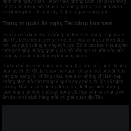
đậm chất ngày xuân. Decor theo phong cách Tết xưa không
chỉ tạo ấn tượng với khách mà còn giúp họ cảm nhận trọn
vẹn không khí Tết sum vầy, bình dị ngay trong quán.
Trang trí quán ăn ngày Tết bằng hoa tươi
Hoa tươi là điểm nhấn không thể thiếu khi trang trí quán ăn
dịp Tết, bởi chúng tượng trưng cho mùa xuân, sự khởi đầu
mới và nguồn năng lượng tích cực. Bố trí các loại hoa truyền
thống sẽ giúp không gian quán trở nên rực rỡ, tràn đầy sức
sống và mang đậm không khí ngày xuân.
Bạn có thể lựa chọn hoa mai, hoa đào, hoa cúc, hoa lily hoặc
hoa lay ơn để đặt tại quầy thu ngân, cửa ra vào, bàn ăn hay
các góc trang trí. Những chậu hoa tươi không chỉ làm đẹp
không gian mà còn mang ý nghĩa may mắn, tài lộc và thịnh
vượng. Đây là cách decor đơn giản, dễ thực hiện nhưng
luôn mang lại hiệu quả cao trong việc tạo cảm xúc vui tươi,
ấm áp cho khách hàng mỗi khi ghé quán dịp Tết.