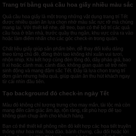
Trang trí bằng quả cầu hoa giấy nhiều màu sắc
Quả cầu hoa giấy là một trong những vật dụng trang trí Tết
được nhiều quán ăn lựa chọn nhờ màu sắc rực rỡ mà chúng
mang lại. Với thiết kế nhẹ, dễ treo, bạn có thể bố trí các quả
cầu hoa ở trần nhà, trước quầy thu ngân, khu vực cửa ra vào
hoặc làm điểm nhấn cho các góc check-in trong quán.
Chất liệu giấy giúp sản phẩm bền, dễ thay đổi kiểu dáng
theo từng chủ đề, đồng thời tạo không khí xuân vui tươi,
nhộn nhịp. Khi kết hợp cùng đèn lồng đỏ, dây pháo giả, bao
lì xì hoặc cành mai, cành đào, không gian quán sẽ trở nên
sinh động và mang đậm sắc Tết. Đây là lựa chọn trang trí
đơn giản nhưng hiệu quả, giúp quán ăn thu hút khách ngay
từ cái nhìn đầu tiên.
Tạo background đỏ check-in ngày Tết
Màu đỏ không chỉ tượng trưng cho may mắn, tài lộc mà còn
mang đến cảm giác ấm áp, rộn ràng, rất phù hợp để tạo
không gian chụp ảnh cho khách hàng.
Bạn có thể thiết kế phông nền đỏ kết hợp các họa tiết truyền
thống như hoa mai, hoa đào, bánh chưng, câu đối hoặc lời