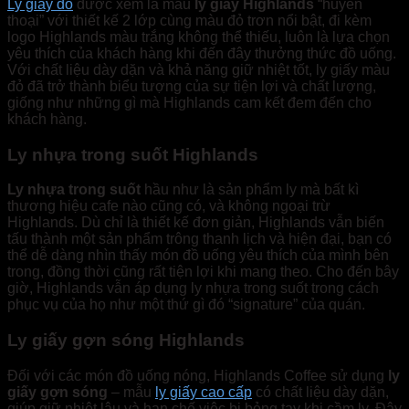
Ly giấy đỏ
được xem là mẫu
ly giấy Highlands
“huyền
thoại” với thiết kế 2 lớp cùng màu đỏ trơn nổi bật, đi kèm
logo Highlands màu trắng không thể thiếu, luôn là lựa chọn
yêu thích của khách hàng khi đến đây thưởng thức đồ uống.
Với chất liệu dày dặn và khả năng giữ nhiệt tốt, ly giấy màu
đỏ đã trở thành biểu tượng của sự tiện lợi và chất lượng,
giống như những gì mà Highlands cam kết đem đến cho
khách hàng.
Ly nhựa trong suốt Highlands
Ly nhựa trong suốt
hầu như là sản phẩm ly mà bất kì
thương hiệu cafe nào cũng có, và không ngoại trừ
Highlands. Dù chỉ là thiết kế đơn giản, Highlands vẫn biến
tấu thành một sản phẩm trông thanh lịch và hiện đại, bạn có
thể dễ dàng nhìn thấy món đồ uống yêu thích của mình bên
trong, đồng thời cũng rất tiện lợi khi mang theo. Cho đến bây
giờ, Highlands vẫn áp dụng ly nhựa trong suốt trong cách
phục vụ của họ như một thứ gì đó “signature” của quán.
Ly giấy gợn sóng Highlands
Đối với các món đồ uống nóng, Highlands Coffee sử dụng
ly
giấy gợn sóng
– mẫu
ly giấy cao cấp
có chất liệu dày dặn,
giúp giữ nhiệt lâu và hạn chế việc bị bỏng tay khi cầm ly. Đây