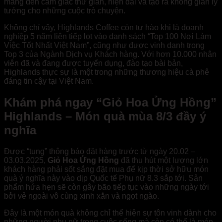
mang đến cảm giác thư giãn, hiện đại và tạo ra không gian lý
tưởng cho những cuộc trò chuyện.
Không chỉ vậy, Highlands Coffee còn tự hào khi là doanh
nghiệp 5 năm liên tiếp lọt vào danh sách “Top 100 Nơi Làm
Việc Tốt Nhất Việt Nam”, cũng như được vinh danh trong
Top 3 của Ngành Dịch vụ Khách hàng. Với hơn 10.000 nhân
viên đã và đang được tuyển dụng, đào tạo bài bản,
Highlands thực sự là một trong những thương hiệu cà phê
đáng tin cậy tại Việt Nam.
Khám phá ngay “Giỏ Hoa Ửng Hồng”
Highlands – Món quà mùa 8/3 đầy ý
nghĩa
Được “tung” thông báo đặt hàng trước từ ngày 20.02 –
03.03.2025,
Giỏ Hoa Ửng Hồng
đã thu hút một lượng lớn
khách hàng phải sốt sắng đặt mua để kịp thời sở hữu món
quà ý nghĩa này vào dịp Quốc tế Phụ nữ 8.3 sắp tới. Sản
phẩm hứa hẹn sẽ còn gây bão tiếp tục vào những ngày tới
bởi vẻ ngoài vô cùng xinh xắn và ngọt ngào.
Đây là một món quà không chỉ thể hiện sự tôn vinh dành cho
những người phụ nữ trong cuộc sống mà còn có thể là món