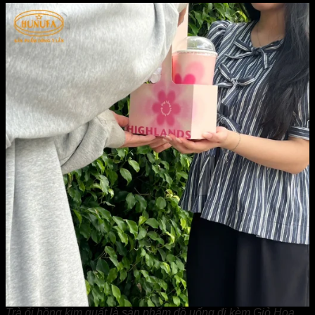
Trà ổi hồng kim quất là sản phẩm đồ uống đi kèm Giỏ Hoa