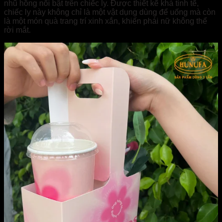
nhũ hồng nổi bật trên chiếc ly. Được thiết kế khá tinh tế,
chiếc ly này không chỉ là một vật dụng dùng để uống mà còn
là một món quà trang trí xinh xắn, khiến phái nữ không thể
rời mắt.