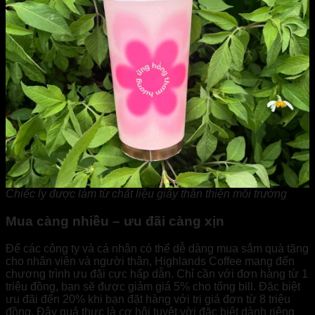
Chiếc ly được làm từ chất liệu giấy thân thiện môi trường
Mua càng nhiều – ưu đãi càng xịn
Để các công ty và cá nhân có thể dễ dàng mua sắm quà tặng
cho nhân viên và người thân, Highlands Coffee mang đến
chương trình ưu đãi cực hấp dẫn. Chỉ cần với đơn hàng từ 1
triệu đồng, bạn sẽ được giảm giá 5% cho tổng bill. Đặc biệt
ưu đãi đến 20% khi bạn đặt hàng với trị giá đơn từ 8 triệu
đồng. Đây quả thực là cơ hội tuyệt vời đặc biệt dành riêng