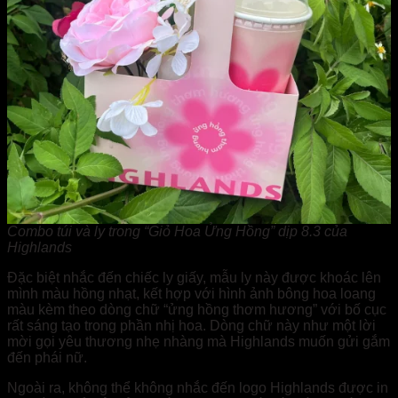
Combo túi và ly trong “Giỏ Hoa Ửng Hồng” dịp 8.3 của
Highlands
Đặc biệt nhắc đến chiếc ly giấy, mẫu ly này được khoác lên
mình màu hồng nhạt, kết hợp với hình ảnh bông hoa loang
màu kèm theo dòng chữ “ửng hồng thơm hương” với bố cục
rất sáng tạo trong phần nhị hoa. Dòng chữ này như một lời
mời gọi yêu thương nhẹ nhàng mà Highlands muốn gửi gắm
đến phái nữ.
Ngoài ra, không thể không nhắc đến logo Highlands được in