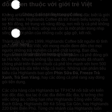
đỗi quen thuộc với giới trẻ Việt
Chưa có sản phẩm trong giỏ hàng.
Không ai là không biết đến Highlands Coffee, đặc biệt là giới
trẻ Việt Nam. Highlands Coffee đã trở thành biểu tượng của
sự sôi động, trẻ trung và năng động, nơi mỗi ly cà phê không
chỉ đơn thuần là thức uống mà còn là một phần trong nhịp
sống, là một phần của những cuộc gặp gỡ, kết nối.
Thành lập từ năm 1999, Highlands Coffee bắt nguồn từ tình
Giỏ hàng
yêu dành cho đất Việt, với mong muốn đem đến cho mọi
người những trải nghiệm cà phê chất lượng. Ban đầu,
Chưa có sản phẩm trong giỏ hàng.
Highlands chỉ bắt đầu với những sản phẩm cà phê đóng gói
tại Hà Nội. Nhưng không lâu sau đó, Highlands đã nhanh
chóng phát triển thành chuỗi cà phê lớn mạnh với hơn 500
cửa hàng trải dài trên khắp cả nước. Những sản phẩm tiêu
biểu của Highlands bao gồm
Phin Sữa Đá, Freeze Trà
Xanh, Trà Sen Vàng
, hay các dòng cà phê rang xay đóng
gói tiện dụng.
Các cửa hàng của Highlands tại TP.HCM nổi bật với kiến
trúc độc đáo, tọa lạc ở các địa điểm đắc địa, lý tưởng cho
việc sống ảo, chẳng hạn như Highlands Công viên Sông
Bạch Đằng, Highlands Bờ Kè Sông Sài Gòn, hay Highlands
220 Điện Biên Phủ. Từng chi nhánh của Highlands luôn