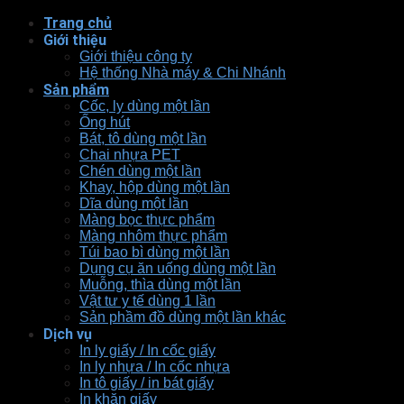
Trang chủ
Giới thiệu
Giới thiệu công ty
Hệ thống Nhà máy & Chi Nhánh
Sản phẩm
Cốc, ly dùng một lần
Ống hút
Bát, tô dùng một lần
Chai nhựa PET
Chén dùng một lần
Khay, hộp dùng một lần
Dĩa dùng một lần
Màng bọc thực phẩm
Màng nhôm thực phẩm
Túi bao bì dùng một lần
Dụng cụ ăn uống dùng một lần
Muỗng, thìa dùng một lần
Vật tư y tế dùng 1 lần
Sản phầm đồ dùng một lần khác
Dịch vụ
In ly giấy / In cốc giấy
In ly nhựa / In cốc nhựa
In tô giấy / in bát giấy
In khăn giấy