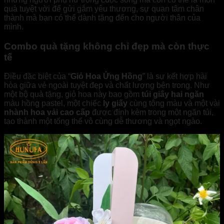
quà tuyệt vời để gửi gắm yêu thương, sự quan tâm chân
thành mà bạn có thể dành tặng đến cho người thân của
mình.
Combo quà tặng không chỉ đẹp mà còn thực
tế
Điều đặc biệt của “
Giỏ Hoa Ửng Hồng
” là sự kết hợp hài
hòa giữa vẻ ngoài tuyệt đẹp và chất lượng bên trong. Như
một bộ quà tặng, giỏ hoa này bao gồm
túi giấy hai ngăn
màu hồng pastel, một chiếc
ly giấy
cùng tông màu và một vài
nhành hoa vải cao cấp
được đính kèm trong một ngăn túi,
tạo thành một tổng thể vô cùng dễ thương và ngọt ngào.