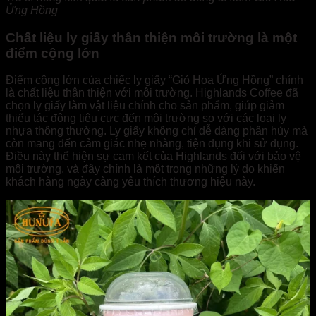
Ửng Hồng
Chất liệu ly giấy thân thiện môi trường là một
điểm cộng lớn
Điểm cộng lớn của chiếc ly giấy “Giỏ Hoa Ửng Hồng” chính
là chất liệu thân thiện với môi trường. Highlands Coffee đã
chọn ly giấy làm vật liệu chính cho sản phẩm, giúp giảm
thiểu tác động tiêu cực đến môi trường so với các loại ly
nhựa thông thường. Ly giấy không chỉ dễ dàng phân hủy mà
còn mang đến cảm giác nhẹ nhàng, tiện dụng khi sử dụng.
Điều này thể hiện sự cam kết của Highlands đối với bảo vệ
môi trường, và đây chính là một trong những lý do khiến
khách hàng ngày càng yêu thích thương hiệu này.