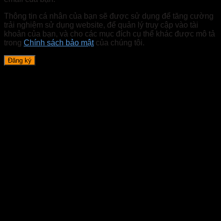
Thông tin cá nhân của bạn sẽ được sử dụng để tăng cường
trải nghiệm sử dụng website, để quản lý truy cập vào tài
khoản của bạn, và cho các mục đích cụ thể khác được mô tả
trong
Chính sách bảo mật
của chúng tôi.
Đăng ký