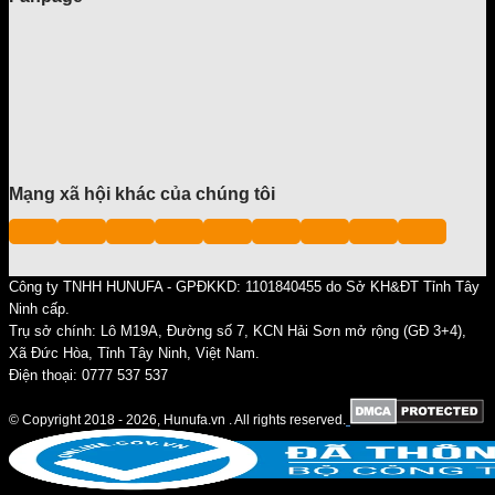
Mạng xã hội khác của chúng tôi
Công ty TNHH HUNUFA - GPĐKKD: 1101840455 do Sở KH&ĐT Tỉnh Tây
Ninh cấp.
Trụ sở chính: Lô M19A, Đường số 7, KCN Hải Sơn mở rộng (GĐ 3+4),
Xã Đức Hòa, Tỉnh Tây Ninh, Việt Nam.
Điện thoại: 0777 537 537
© Copyright 2018 - 2026, Hunufa.vn . All rights reserved.