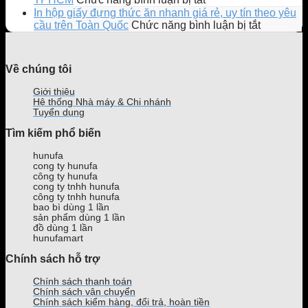
bản
cùng
phần
Top
In hộp giấy đựng thức ăn nhanh giá rẻ, uy tín theo yêu
giới
mẫu
mềm
10
ở
cầu trên Toàn Quốc
Chức năng bình luận bị tắt
hạn
Ly
quản
địa
In
gây
Bông
lý
chỉ
hộp
sốt
Bồng
quán
mua
giấy
Về chúng tôi
giới
Bềnh
trà
tủ
đựng
trẻ
mới
sữa
mát
thức
Giới thiệu
ra
phổ
bán
ăn
Hệ thống Nhà máy & Chi nhánh
mắt
biến
nước
nhanh
Tuyển dụng
của
hiện
uy
giá
Tìm kiếm phổ biến
Phê
nay
tín,
rẻ,
La
giá
uy
hunufa
tốt
tín
cong ty hunufa
tại
theo
công ty hunufa
TPHCM
yêu
cong ty tnhh hunufa
công ty tnhh hunufa
cầu
bao bì dùng 1 lần
trên
sản phẩm dùng 1 lần
Toàn
đồ dùng 1 lần
Quốc
hunufamart
Chính sách hỗ trợ
Chính sách thanh toán
Chính sách vận chuyển
Chính sách kiểm hàng, đổi trả, hoàn tiền