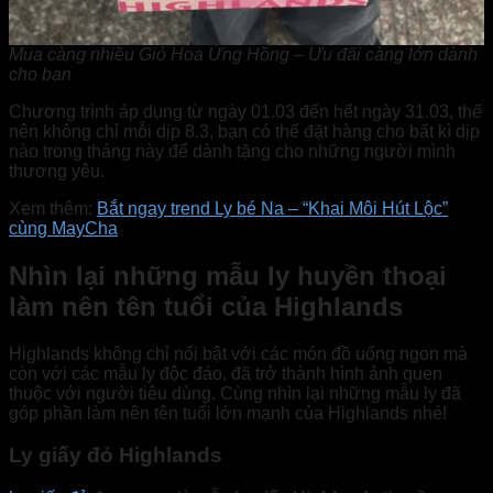
Mua càng nhiều Giỏ Hoa Ửng Hồng – Ưu đãi càng lớn dành
cho bạn
Chương trình áp dụng từ ngày 01.03 đến hết ngày 31.03, thế
nên không chỉ mỗi dịp 8.3, bạn có thể đặt hàng cho bất kì dịp
nào trong tháng này để dành tặng cho những người mình
thương yêu.
Xem thêm:
Bắt ngay trend Ly bé Na – “Khai Môi Hút Lộc”
cùng MayCha
Nhìn lại những mẫu ly huyền thoại
làm nên tên tuổi của Highlands
Highlands không chỉ nổi bật với các món đồ uống ngon mà
còn với các mẫu ly độc đáo, đã trở thành hình ảnh quen
thuộc với người tiêu dùng. Cùng nhìn lại những mẫu ly đã
góp phần làm nên tên tuổi lớn mạnh của Highlands nhé!
Ly giấy đỏ Highlands