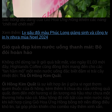
Sắc hồng dịu dàng của Giỏ Hoa Ửng Hồng khiến các nàng
“chết mê chết mệt”
Xem thêm:
Ly gấu đổi màu Phúc Long giáng sinh và công ty
in ly nhựa mùa Noel 2024
Giỏ quà đẹp kèm nước uống thanh mát: Bộ
đôi hoàn hảo
Không chỉ dừng lại ở giỏ quà bắt mắt, vào ngày 01.03 mới
đây, Highlands Coffee cũng đồng thời mang đến cho các
“fan hâm mộ” một món nước uống đặc biệt đậm vị trái cây
nhiệt đới:
Trà Ổi Hồng Kim Quất
.
Ổi Hồng Kim Quất
là sự kết hợp ăn ý giữa vị ngọt thơm
quen thuộc của ổi hồng, kèm thêm ít chua dịu của những quả
quất, đem đến một hương vị ấn tượng mà hầu như chưa một
thương hiệu nào có. Màu hồng đỏ nổi bật của món nước này
khi kết hợp cùng Giỏ Hoa Ửng Hồng bỗng trở nên đồng điệu
khó tin, lại góp phần khiến cho combo này thêm xinh xắn.