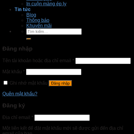
In cuộn màng ép ly
Tin tức
Blog
Thông báo
Khuyến mãi
Tìm
kiếm:
Đăng nhập
Tên tài khoản hoặc địa chỉ email
*
Mật khẩu
*
Ghi nhớ mật khẩu
Đăng nhập
Quên mật khẩu?
Đăng ký
Địa chỉ email
*
Một liên kết để đặt mật khẩu mới sẽ được gửi đến địa chỉ
email của bạn.