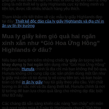
cũng là một thiết kế ly giấy Highlands cực kỳ thông minh và
tiện lợi, được rất nhiều khách hàng yêu thích.
Tham khảo chi tiết thêm về các mẫu ly giấy Highlands đẹp
tại đây:
Thiết kế độc đáo của ly giấy Highlands và địa chỉ in
ấn uy tín thị trường
Mua ly giấy kèm giỏ quà hai ngăn
xinh xắn như “Giỏ Hoa Ửng Hồng”
Highlands ở đâu?
Nếu bạn đang tìm kiếm những chiếc
ly giấy
ấn tượng kèm
khay đựng ly hai ngăn
tiện dụng như “Giỏ Hoa Ửng Hồng”
Highlands,
Hunufa
chính là địa chỉ mà bạn không thể bỏ qua.
Hunufa không chỉ cung cấp các sản phẩm dùng một lần như
ly giấy mà còn có túi đựng ly vô cùng tiện lợi, và bạn hoàn
toàn có thể
in ấn ly giấy
hay túi giấy theo yêu cầu. Với chất
lượng in ấn sắc nét và đa dạng thiết kế, Hunufa chính là nơi
lý tưởng để bạn lựa chọn quà tặng cho những dịp đặc biệt
như 8/3 này.
Các chàng đã sẵn sàng khiến các nàng “tan chảy” với món
quà ngọt ngào mùa 8.3 này từ Highlands chưa? “Giỏ Hoa