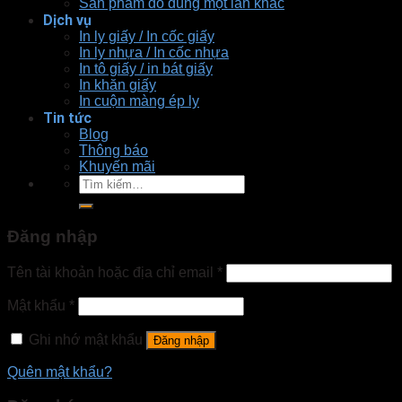
Sản phầm đồ dùng một lần khác
Dịch vụ
In ly giấy / In cốc giấy
In ly nhựa / In cốc nhựa
In tô giấy / in bát giấy
In khăn giấy
In cuộn màng ép ly
Tin tức
Blog
Thông báo
Khuyến mãi
Tìm
kiếm:
Đăng nhập
Tên tài khoản hoặc địa chỉ email
*
Mật khẩu
*
Ghi nhớ mật khẩu
Đăng nhập
Quên mật khẩu?