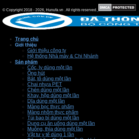
© Copyright 2018 - 2026, Hunufa.vn . All rights reserved.
Trang chủ
Giới thiệu
Giới thiệu công ty
Hệ thống Nhà máy & Chi Nhánh
Sản phẩm
Cốc, ly dùng một lần
Ống hút
Bát, tô dùng một lần
Chai nhựa PET
Chén dùng một lần
Khay, hộp dùng một lần
Dĩa dùng một lần
Màng bọc thực phẩm
Màng nhôm thực phẩm
Túi bao bì dùng một lần
Dụng cụ ăn uống dùng một lần
Muỗng, thìa dùng một lần
Vật tư y tế dùng 1 lần