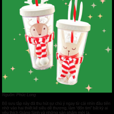
Nguồn: Phúc Long
Bộ sưu tập này đã thu hút sự chú ý ngay từ cái nhìn đầu tiên
nhờ vào hai thiết kế siêu dễ thương, làm “đốn tim” bất kỳ ai
yêu thích Giáng Sinh và những sản phẩm mới lạ.