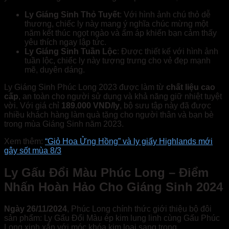
Ly Giáng Sinh Thỏ Tuyết
: Với hình ảnh chú thỏ dễ
thương, chiếc ly này mang ý nghĩa chúc mừng một
năm kết thúc ngọt ngào và ấm áp khiến bạn cảm thấy
yêu thích ngay lập tức.
Ly Giáng Sinh Tuần Lộc
: Được thiết kế với hình ảnh
tuần lộc, chiếc ly này tượng trưng cho vẻ đẹp mạnh
mẽ, duyên dáng.
Ly Giáng Sinh Phúc Long 2023 được làm từ
chất liệu cao
cấp
, an toàn cho người sử dụng và khả năng giữ nhiệt tuyệt
vời. Với giá chỉ
189.000 VND/ly
, bộ sưu tập này đã được
nhiều khách hàng làm quà tặng cho người thân và bạn bè
trong mùa Giáng Sinh năm 2023.
Xem thêm:
“Giỏ Hoa Ửng Hồng” và ly giấy Highlands mới
gây sốt mùa 8/3
Ly Gấu Đổi Màu Phúc Long – Điểm
Nhấn Hoàn Hảo Cho Giáng Sinh 2024
Ngày 26/11/2024
, Phúc Long chính thức giới thiệu bộ đôi
sản phẩm: Ly Gấu Đổi Màu ép kim lung linh cùng Gấu Phúc
Long xinh xắn với móc khóa kim loại sang trọng