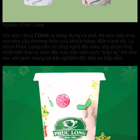
Nguồn: Phúc Long
Với sức chứa
710ml
, ly dùng đựng cà phê, trà sữa đáp ứng
mọi nhu cầu thưởng thức của khách hàng. Bên cạnh đó, Ly
nhựa Phúc Long còn có công nghệ đổi màu, lớp phản ứng
nhiệt trên thân ly biến đổi màu sắc một cách “thần kỳ” khi tiếp
xúc với lạnh, mang lại trải nghiệm độc đáo và hấp dẫn.