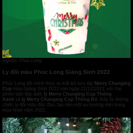
Nguồn: Phúc Long
Ly đổi màu Phúc Long Giáng Sinh 2022
Phúc Long đã chính thức ra mắt bộ sưu tập
Merry Changing
Cup
mùa Giáng Sinh 2022 vào ngày 21/12/2022, với hai
phiên bản đặc biệt:
ly Merry Changing Cup
Thông
Xanh
và
ly Merry Changing Cup
Thông Đỏ
. Đây là những
chiếc ly đổi màu độc đáo, tạo nên một xu hướng mới trong
mùa Noel năm 2022.