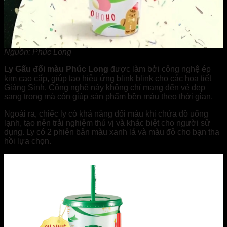
Nguồn: Phúc Long
Ly Gấu đổi màu Phúc Long
được làm bởi công nghệ ép
kim cao cấp, giúp tạo hiệu ứng blink blink cho các họa tiết
Giáng Sinh. Công nghệ này không chỉ mang đến vẻ đẹp
sang trọng mà còn giúp sản phẩm bền màu theo thời gian.
Ngoài ra, chiếc ly có khả năng đổi màu khi chứa đồ uống
lạnh, tạo nên trải nghiệm thú vị và khác biệt cho người sử
dụng. Ly có 2 phiên bản màu xanh lá và màu đỏ cho bạn tha
hồi lựa chọn.