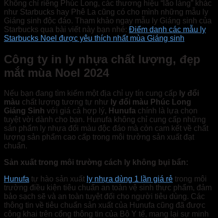
Không chỉ riêng Phúc Long, các thương hiệu “lão làng” khác
như Starbucks hay Phê La cũng có cho mình những mẫu ly
Giáng sinh độc đáo. Tham khảo ngay mẫu ly Giáng sinh của
Starbucks qua bài viết này bạn nhé:
Điểm danh các mẫu ly
Starbucks Noel được yêu thích nhất mùa Giáng sinh
Công ty in ly nhựa chất lượng, đẹp
mắt mùa Noel 2024
Nếu bạn đang tìm kiếm một địa chỉ uy tín cung cấp
ly đổi
màu
chất lượng tương tự như
ly đổi màu Phúc Long
Giáng Sinh
với giá cả hợp lý,
Hunufa
chính là lựa chọn
tuyệt vời dành cho bạn. Hunufa không chỉ cung cấp những
sản phẩm ly nhựa đổi màu độc đáo mà còn cam kết về chất
lượng sản phẩm cao cấp trong môi trường sản xuất đạt
chuẩn.
Sản xuất trong môi trường cách ly không bụi bẩn:
Hunufa
tự hào sản xuất
ly nhựa dùng 1 lần giá rẻ
trong môi
trường điều kiện tiêu chuẩn an toàn vệ sinh thực phẩm, đảm
bảo sạch sẽ và an toàn tuyệt đối cho người tiêu dùng. Các
thông tin về tiêu chuẩn sản xuất của Hunufa cũng đã được
công khai trên cổng thông tin của Bộ Y tế, mang lại sự minh