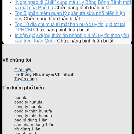
Katinat
“Ngọt ngào đi Chill” cùng mẫu Ly Bông Bồng Bềnh mới
ra
ở
ra mắt của Phê La
Chức năng bình luận bị tắt
mắt
“Ngọt
Top 5 phần mềm quản lý quán trà sữa phổ biến hiện
Ly
ngào
ở
nay
Chức năng bình luận bị tắt
EMOJI
đi
Top
Top 10 địa chỉ mua tủ mát bán nước uy tín, giá tốt tại
phiên
Chill”
5
ở
TPHCM
Chức năng bình luận bị tắt
bản
cùng
phần
Top
In hộp giấy đựng thức ăn nhanh giá rẻ, uy tín theo yêu
giới
mẫu
mềm
10
ở
cầu trên Toàn Quốc
Chức năng bình luận bị tắt
hạn
Ly
quản
địa
In
gây
Bông
lý
chỉ
hộp
sốt
Bồng
quán
mua
giấy
Về chúng tôi
giới
Bềnh
trà
tủ
đựng
trẻ
mới
sữa
mát
thức
Giới thiệu
ra
phổ
bán
ăn
Hệ thống Nhà máy & Chi nhánh
mắt
biến
nước
nhanh
Tuyển dụng
của
hiện
uy
giá
Tìm kiếm phổ biến
Phê
nay
tín,
rẻ,
La
giá
uy
hunufa
tốt
tín
cong ty hunufa
tại
theo
công ty hunufa
TPHCM
yêu
cong ty tnhh hunufa
công ty tnhh hunufa
cầu
bao bì dùng 1 lần
trên
sản phẩm dùng 1 lần
Toàn
đồ dùng 1 lần
Quốc
hunufamart