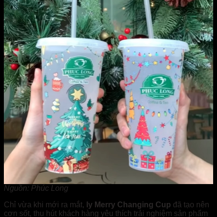
Nguồn: Phúc Long
Chỉ vừa khi mới ra mắt,
ly Merry Changing Cup
đã tạo nên
cơn sốt, thu hút khách hàng yêu thích trải nghiệm sản phẩm