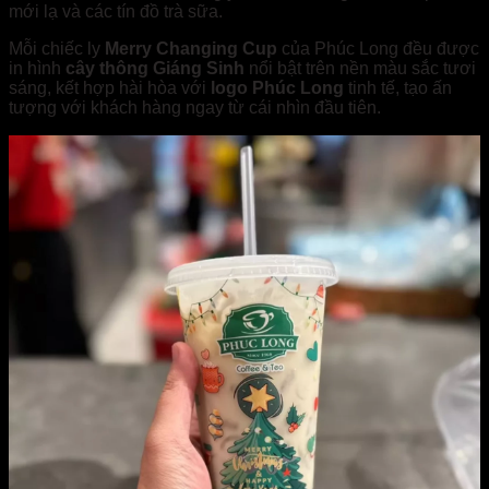
mới lạ và các tín đồ trà sữa.
Mỗi chiếc ly
Merry Changing Cup
của Phúc Long đều được
in hình
cây thông Giáng Sinh
nổi bật trên nền màu sắc tươi
sáng, kết hợp hài hòa với
logo Phúc Long
tinh tế, tạo ấn
tượng với khách hàng ngay từ cái nhìn đầu tiên.