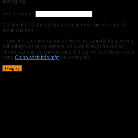
Đăng ký
Địa chỉ email
*
Một liên kết để đặt mật khẩu mới sẽ được gửi đến địa chỉ
email của bạn.
Thông tin cá nhân của bạn sẽ được sử dụng để tăng cường
trải nghiệm sử dụng website, để quản lý truy cập vào tài
khoản của bạn, và cho các mục đích cụ thể khác được mô tả
trong
Chính sách bảo mật
của chúng tôi.
Đăng ký