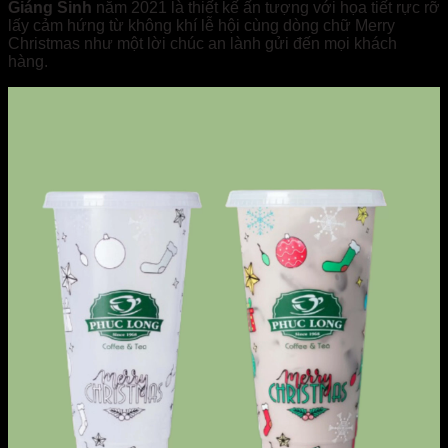
Giáng Sinh
năm 2021 là thiết kế ấn tượng với họa tiết rực rỡ
lấy cảm hứng từ không khí lễ hội cùng dòng chữ Merry
Christmas như một lời chúc an lành gửi đến mọi khách
hàng.