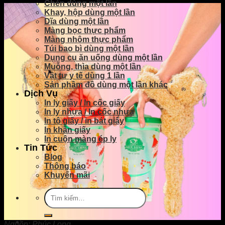
Chén dùng một lần
Khay, hộp dùng một lần
Dĩa dùng một lần
Màng bọc thực phẩm
Màng nhôm thực phẩm
Túi bao bì dùng một lần
Dụng cụ ăn uống dùng một lần
Muỗng, thìa dùng một lần
Vật tư y tế dùng 1 lần
Sản phầm đồ dùng một lần khác
Dịch Vụ
In ly giấy / In cốc giấy
In ly nhựa / In cốc nhựa
In tô giấy / in bát giấy
In khăn giấy
In cuộn màng ép ly
Tin Tức
Blog
Thông báo
Khuyến mãi
Tìm
kiếm:
Nguồn: Phúc Long