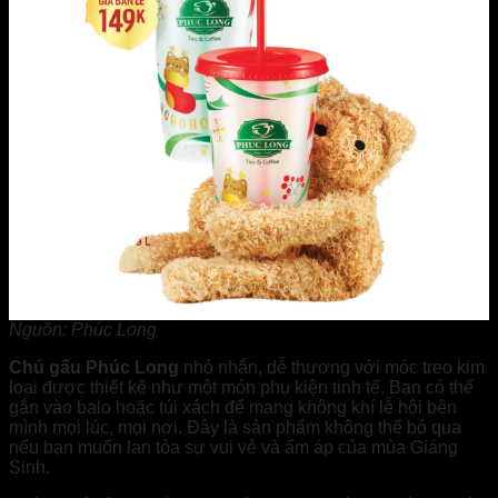
Nguồn: Phúc Long
Chú gấu Phúc Long
nhỏ nhắn, dễ thương với móc treo kim
loại được thiết kế như một món phụ kiện tinh tế. Bạn có thể
gắn vào balo hoặc túi xách để mang không khí lễ hội bên
mình mọi lúc, mọi nơi. Đây là sản phẩm không thể bỏ qua
nếu bạn muốn lan tỏa sự vui vẻ và ấm áp của mùa Giáng
Sinh.