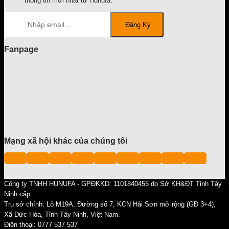
thông tin mới nhất từ Hunufa.
Fanpage
Mạng xã hội khác của chúng tôi
Công ty TNHH HUNUFA - GPĐKKD: 1101840455 do Sở KH&ĐT Tỉnh Tây
Ninh cấp.
Trụ sở chính: Lô M19A, Đường số 7, KCN Hải Sơn mở rộng (GĐ 3+4),
Xã Đức Hòa, Tỉnh Tây Ninh, Việt Nam.
Điện thoại: 0777 537 537