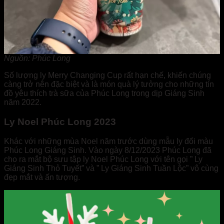
Nguồn: Phúc Long
Số lượng ly Merry Changing Cup rất hạn chế, khiến chúng
càng trở nên đặc biệt và là món quà lý tưởng cho những tín
đồ yêu thích trà sữa của Phúc Long trong dịp Giáng Sinh
năm 2022.
Ly Noel Phúc Long 2023
Khác với những mùa Noel năm trước dùng mẫu ly đổi màu
Phúc Long Giáng Sinh. Vào ngày 8/12/2023 Phúc Long đã
cho ra mắt bộ sưu tập ly Noel Phúc Long với tên gọi ” Ly
Giáng Sinh Thỏ Tuyết” và ” Ly Giáng Sinh Tuần Lộc” vô cùng
đẹp mắt và ấn tượng.