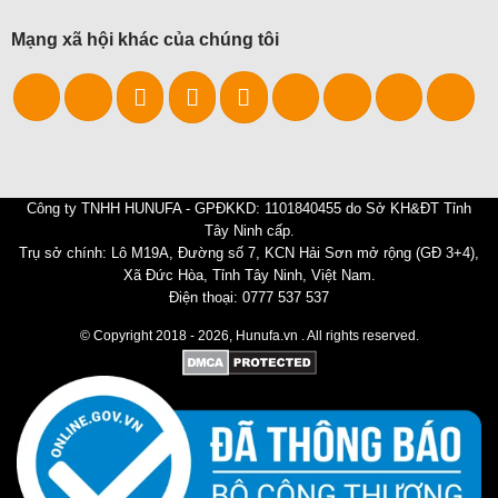
Mạng xã hội khác của chúng tôi
Công ty TNHH HUNUFA - GPĐKKD: 1101840455 do Sở KH&ĐT Tỉnh
Tây Ninh cấp.
Trụ sở chính: Lô M19A, Đường số 7, KCN Hải Sơn mở rộng (GĐ 3+4),
Xã Đức Hòa, Tỉnh Tây Ninh, Việt Nam.
Điện thoại: 0777 537 537
© Copyright 2018 - 2026, Hunufa.vn . All rights reserved.