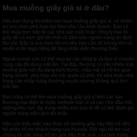
Mua muỗng giấy giá sỉ ở đâu?
Nếu bạn đang tìm kiếm nơi mua muỗng giấy giá sỉ, có nhiều
sự lựa chọn phù hợp tùy theo nhu cầu kinh doanh. Bạn có
thể nhập trực tiếp từ các nhà sản xuất hoặc công ty bao bì
giấy để có mức giá tốt nhất và đảm bảo nguồn hàng ổn định
lâu dài. Đây là lựa chọn tối ưu nếu bạn cần số lượng lớn và
muốn in ấn logo riêng để tăng nhận diện thương hiệu.
Ngoài ra bạn còn có thể mua tại các công ty và kho sỉ chuyên
cung cấp đồ dùng một lần. Tại đây, thường có sẵn nhiều loại
muỗng giấy với đa dạng kích thước, mẫu mã và hỗ trợ giao
hàng nhanh, phù hợp với các quán cà phê, trà sữa hoặc nhà
hàng cần nhập hàng thường xuyên nhưng không quá lớn
mỗi lần.
Bạn cũng có thể tìm mua muỗng giấy giá sỉ trên các sàn
thương mại điện tử hoặc website bán sỉ và các chợ đầu mối,
những khu vực tập trung nhiều kho bao bì để có thể đánh giá
nguồn hàng một cách tốt nhất.
Nếu còn thắc mắc nào khác về muỗng giấy hãy liên hệ đến
bộ phận hỗ trợ khách hàng của Hunufa. Đội ngũ hỗ trợ của
chúng tôi sẵn sàng hỗ trợ giải đáp thắc mắc của bạn trong