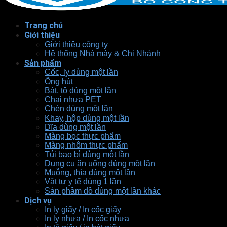
Trang chủ
Giới thiệu
Giới thiệu công ty
Hệ thống Nhà máy & Chi Nhánh
Sản phẩm
Cốc, ly dùng một lần
Ống hút
Bát, tô dùng một lần
Chai nhựa PET
Chén dùng một lần
Khay, hộp dùng một lần
Dĩa dùng một lần
Màng bọc thực phẩm
Màng nhôm thực phẩm
Túi bao bì dùng một lần
Dụng cụ ăn uống dùng một lần
Muỗng, thìa dùng một lần
Vật tư y tế dùng 1 lần
Sản phầm đồ dùng một lần khác
Dịch vụ
In ly giấy / In cốc giấy
In ly nhựa / In cốc nhựa