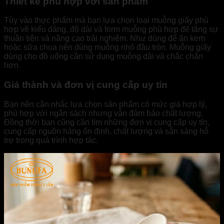
Thiết kế phù hợp với sản phẩm
Tùy vào thực phẩm mà bạn lựa chọn loại muỗng giấy phù
hợp về kiểu dáng, độ dài và form muỗng phù hợp để tăng sự
thuận tiện và nâng cao trải nghiệm. Như dùng để ăn kem
hoặc sữa chua nên dùng muỗng nhỏ đầu tròn. Muỗng giấy
dùng cho đồ uống cần sử dụng muỗng dài và chắc chắn
hơn.
Giá thành và đơn vị cung cấp uy tín
Bạn nên cân nhắc lựa chọn sản phẩm có mức giá hợp lý,
phù hợp với ngân sách nhưng vẫn đảm bảo chất lượng.
Đồng thời bạn cũng cần tìm những đơn vị cung cấp uy tín,
cung cấp nguồn hàng ổn định, chất lượng và sẵn sàng hỗ
trợ trong quá trình hợp tác.