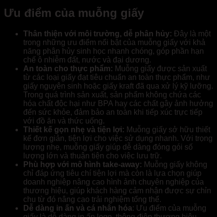
Ưu điểm của muỗng giấy
Thân thiện với môi trường, dễ phân hủy:
Đây là một
trong những ưu điểm nổi bật của muỗng giấy với khả
năng phân hủy sinh học nhanh chóng, góp phần hạn
chế ô nhiễm đất, nước và đại dương.
An toàn cho thực phẩm:
Muỗng giấy được sản xuất
từ các loại giấy đạt tiêu chuẩn an toàn thực phẩm, như
giấy nguyên sinh hoặc giấy kraft đã qua xử lý kỹ lưỡng.
Trong quá trình sản xuất, sản phẩm không chứa các
hóa chất độc hại như BPA hay các chất gây ảnh hưởng
đến sức khỏe, đảm bảo an toàn khi tiếp xúc trực tiếp
với đồ ăn và thức uống.
Thiết kế gọn nhẹ và tiện lợi:
Muỗng giấy sở hữu thiết
kế đơn giản, tiện lợi cho việc sử dụng nhanh. Với trọng
lượng nhẹ, muỗng giấy giúp dễ dàng đóng gói số
lượng lớn và thuận tiện cho việc lưu trữ.
Phù hợp với mô hình take-away:
Muỗng giấy không
chỉ đáp ứng tiêu chí tiện lợi mà còn là lựa chọn giúp
doanh nghiệp nâng cao hình ảnh chuyên nghiệp của
thương hiệu, giúp khách hàng cảm nhận được sự chỉn
chu từ đó nâng cao trải nghiệm tổng thể.
Dễ dàng in ấn và cá nhân hóa
: Ưu điểm của muỗng
giấy là dễ dàng in ấn logo, thông điệp thương hiệu