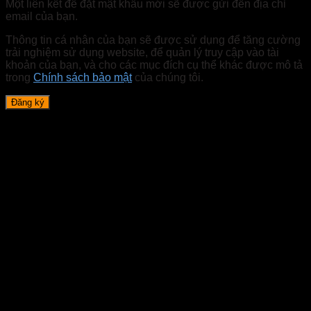
Một liên kết để đặt mật khẩu mới sẽ được gửi đến địa chỉ
email của bạn.
Thông tin cá nhân của bạn sẽ được sử dụng để tăng cường
trải nghiệm sử dụng website, để quản lý truy cập vào tài
khoản của bạn, và cho các mục đích cụ thể khác được mô tả
trong
Chính sách bảo mật
của chúng tôi.
Đăng ký