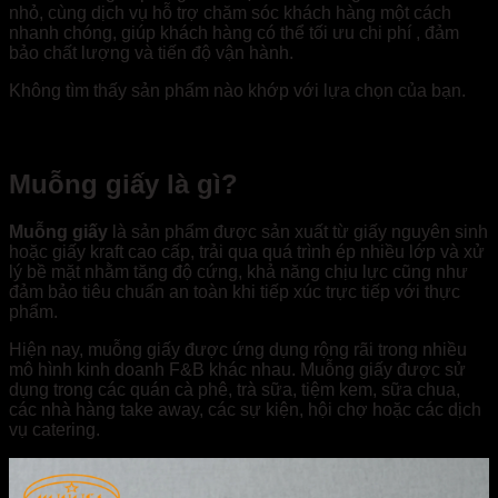
nhỏ, cùng dịch vụ hỗ trợ chăm sóc khách hàng một cách
nhanh chóng, giúp khách hàng có thể tối ưu chi phí , đảm
bảo chất lượng và tiến độ vận hành.
Không tìm thấy sản phẩm nào khớp với lựa chọn của bạn.
Muỗng giấy là gì?
Muỗng giấy
là sản phẩm được sản xuất từ giấy nguyên sinh
hoặc giấy kraft cao cấp, trải qua quá trình ép nhiều lớp và xử
lý bề mặt nhằm tăng độ cứng, khả năng chịu lực cũng như
đảm bảo tiêu chuẩn an toàn khi tiếp xúc trực tiếp với thực
phẩm.
Hiện nay, muỗng giấy được ứng dụng rộng rãi trong nhiều
mô hình kinh doanh F&B khác nhau. Muỗng giấy được sử
dụng trong các quán cà phê, trà sữa, tiệm kem, sữa chua,
các nhà hàng take away, các sự kiện, hội chợ hoặc các dịch
vụ catering.