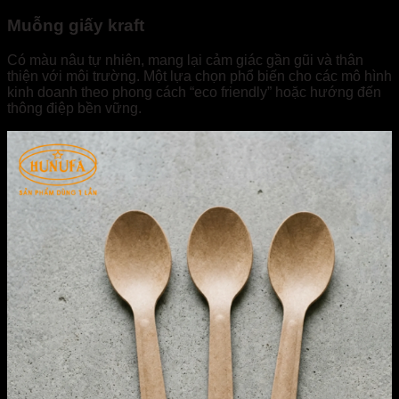
Muỗng giấy kraft
Có màu nâu tự nhiên, mang lại cảm giác gần gũi và thân
thiện với môi trường. Một lựa chọn phổ biến cho các mô hình
kinh doanh theo phong cách “eco friendly” hoặc hướng đến
thông điệp bền vững.