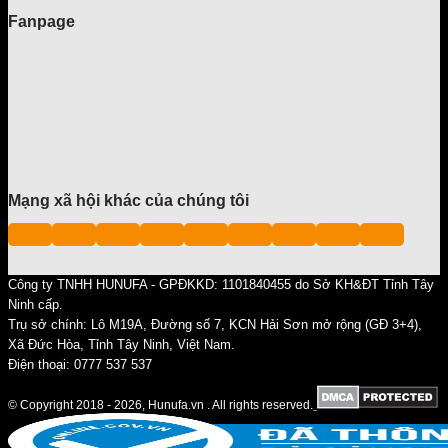
Fanpage
Mạng xã hội khác của chúng tôi
Công ty TNHH HUNUFA - GPĐKKD: 1101840455 do Sở KH&ĐT Tỉnh Tây
Ninh cấp.
Trụ sở chính: Lô M19A, Đường số 7, KCN Hải Sơn mở rộng (GĐ 3+4),
Xã Đức Hòa, Tỉnh Tây Ninh, Việt Nam.
Điện thoại: 0777 537 537
© Copyright 2018 - 2026, Hunufa.vn . All rights reserved.