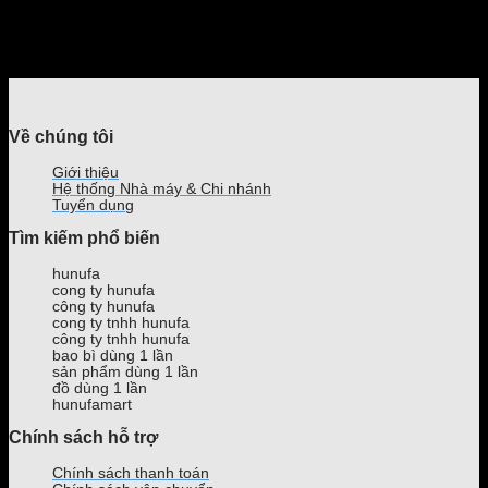
Về chúng tôi
Giới thiệu
Hệ thống Nhà máy & Chi nhánh
Tuyển dụng
Tìm kiếm phổ biến
hunufa
cong ty hunufa
công ty hunufa
cong ty tnhh hunufa
công ty tnhh hunufa
bao bì dùng 1 lần
sản phẩm dùng 1 lần
đồ dùng 1 lần
hunufamart
Chính sách hỗ trợ
Chính sách thanh toán