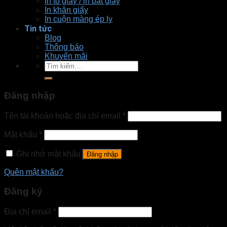
In tô giấy / in bát giấy
In khăn giấy
In cuộn màng ép ly
Tin tức
Blog
Thông báo
Khuyến mãi
Tìm
kiếm:
Đăng nhập
Tên tài khoản hoặc địa chỉ email
*
Mật khẩu
*
Ghi nhớ mật khẩu
Đăng nhập
Quên mật khẩu?
Đăng ký
Địa chỉ email
*