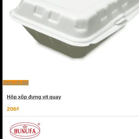
Xem chi tiết
Hộp xốp đựng vịt quay
206
₫