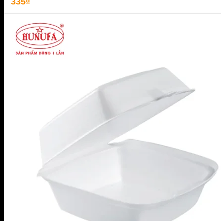
335
₫