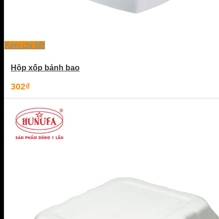
Xem chi tiết
Hộp xốp bánh bao
302
₫