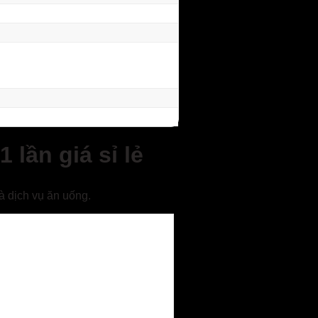
lần giá sỉ lẻ
 dịch vụ ăn uống.