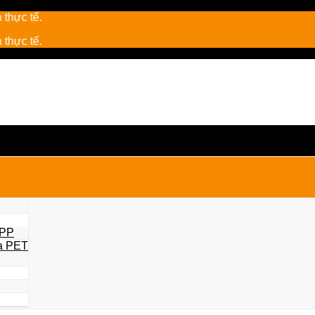
 PP
a PET