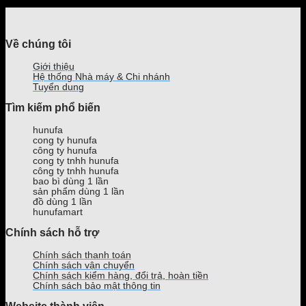
Về chúng tôi
Giới thiệu
Hệ thống Nhà máy & Chi nhánh
Tuyển dụng
Tìm kiếm phổ biến
hunufa
cong ty hunufa
công ty hunufa
cong ty tnhh hunufa
công ty tnhh hunufa
bao bì dùng 1 lần
sản phẩm dùng 1 lần
đồ dùng 1 lần
hunufamart
Chính sách hỗ trợ
Chính sách thanh toán
Chính sách vận chuyển
Chính sách kiểm hàng, đổi trả, hoàn tiền
Chính sách bảo mật thông tin