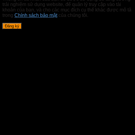
trải nghiệm sử dụng website, để quản lý truy cập vào tài
khoản của bạn, và cho các mục đích cụ thể khác được mô tả
trong
Chính sách bảo mật
của chúng tôi.
Đăng ký