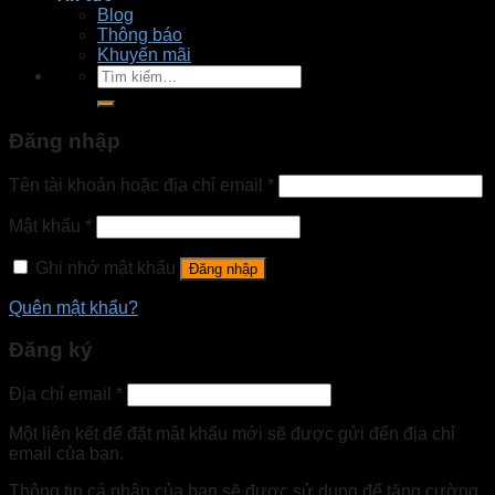
Blog
Thông báo
Khuyến mãi
Tìm
kiếm:
Đăng nhập
Tên tài khoản hoặc địa chỉ email
*
Mật khẩu
*
Ghi nhớ mật khẩu
Đăng nhập
Quên mật khẩu?
Đăng ký
Địa chỉ email
*
Một liên kết để đặt mật khẩu mới sẽ được gửi đến địa chỉ
email của bạn.
Thông tin cá nhân của bạn sẽ được sử dụng để tăng cường