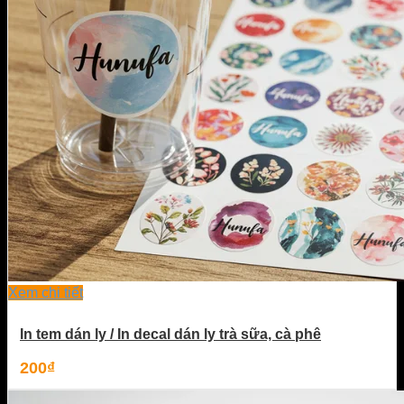
Xem chi tiết
In tem dán ly / In decal dán ly trà sữa, cà phê
200
₫