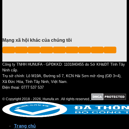
Mạng xã hội khác của chúng tôi
Công ty TNHH HUNUFA - GPĐKKD: 1101840455 do Sở KH&ĐT Tỉnh Tây
Ninh cấp.
Trụ sở chính: Lô M19A, Đường số 7, KCN Hải Sơn mở rộng (GĐ 3+4),
Xã Đức Hòa, Tỉnh Tây Ninh, Việt Nam.
Điện thoại: 0777 537 537
© Copyright 2018 - 2026, Hunufa.vn . All rights reserved.
Trang chủ