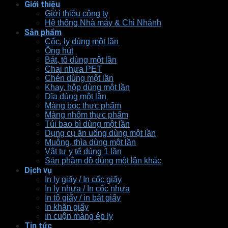
Giới thiệu
Giới thiệu công ty
Hệ thống Nhà máy & Chi Nhánh
Sản phẩm
Cốc, ly dùng một lần
Ống hút
Bát, tô dùng một lần
Chai nhựa PET
Chén dùng một lần
Khay, hộp dùng một lần
Dĩa dùng một lần
Màng bọc thực phẩm
Màng nhôm thực phẩm
Túi bao bì dùng một lần
Dụng cụ ăn uống dùng một lần
Muỗng, thìa dùng một lần
Vật tư y tế dùng 1 lần
Sản phầm đồ dùng một lần khác
Dịch vụ
In ly giấy / In cốc giấy
In ly nhựa / In cốc nhựa
In tô giấy / in bát giấy
In khăn giấy
In cuộn màng ép ly
Tin tức