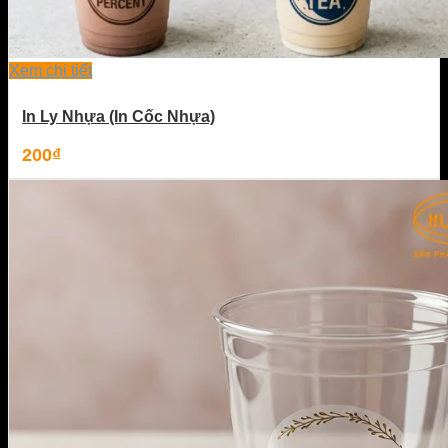
Xem chi tiết
In Ly Nhựa (In Cốc Nhựa)
200
₫