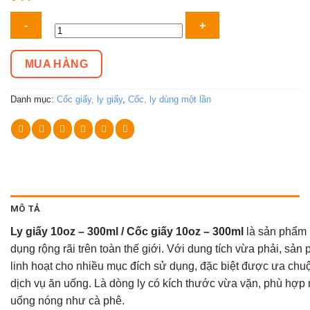
Ly
giấy
10oz
MUA HÀNG
-
300ml
Danh mục:
Cốc giấy, ly giấy
,
Cốc, ly dùng một lần
/
Cốc
giấy
10oz
-
300ml
MÔ TẢ
số
lượng
Ly giấy 10oz – 300ml / Cốc giấy 10oz – 300ml
là sản phẩm 
dụng rộng rãi trên toàn thế giới. Với dung tích vừa phải, sản
linh hoạt cho nhiều mục đích sử dụng, đặc biệt được ưa chu
dịch vụ ăn uống. Là dòng ly có kích thước vừa vặn, phù hợp 
uống nóng như cà phê.