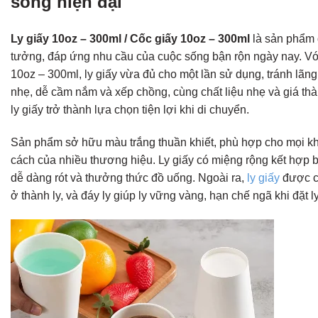
sống hiện đại
Ly giấy 10oz – 300ml / Cốc giấy 10oz – 300ml
là sản phẩm 
tưởng, đáp ứng nhu cầu của cuộc sống bận rộn ngày nay. Vớ
10oz – 300ml, ly giấy vừa đủ cho một lần sử dụng, tránh lãng
nhẹ, dễ cầm nắm và xếp chồng, cùng chất liệu nhẹ và giá th
ly giấy trở thành lựa chọn tiện lợi khi di chuyển.
Sản phẩm sở hữu màu trắng thuần khiết, phù hợp cho mọi k
cách của nhiều thương hiệu. Ly giấy có miệng rộng kết hợp b
dễ dàng rót và thưởng thức đồ uống. Ngoài ra,
ly giấy
được c
ở thành ly, và đáy ly giúp ly vững vàng, hạn chế ngã khi đặt l