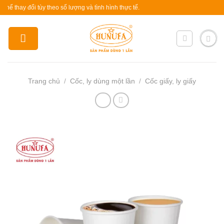
Skip
y đổi tùy theo số lượng và tình hình thực tế.
to
content
Trang chủ
/
Cốc, ly dùng một lần
/
Cốc giấy, ly giấy