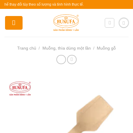
Skip
hay đổi tùy theo số lượng và tình hình thực tế.
to
content
Trang chủ
/
Muỗng, thìa dùng một lần
/
Muỗng gỗ