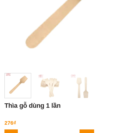
Thìa gỗ dùng 1 lần
276
₫
Thìa