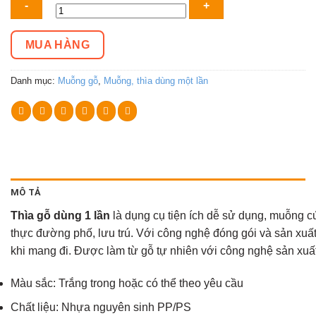
gỗ
dùng
MUA HÀNG
1
lần
Danh mục:
Muỗng gỗ
,
Muỗng, thìa dùng một lần
số
lượng
MÔ TẢ
Thìa gỗ dùng 1 lần
là dụng cụ tiện ích dễ sử dụng, muỗng c
thực đường phố, lưu trú. Với công nghệ đóng gói và sản xuất 
khi mang đi. Được làm từ gỗ tự nhiên với công nghệ sản xuất h
Màu sắc: Trắng trong hoặc có thể theo yêu cầu
Chất liệu: Nhựa nguyên sinh PP/PS