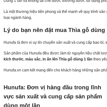
Dùng 1 lần và không tái chế được thường được sử dụng phổ b
Là một thương hiệu tiên phong và thế mạnh về quy trình sả
loại ngành hàng.
Lý do bạn nên đặt mua Thìa gỗ dùng 1
Hunufa là đơn vị uy tín chuyên sản xuất và cung cấp bao bì,
Sản phẩm của Hunufa đều được làm từ nguyên liệu chất lượn
kích thước, màu sắc, in ấn lên Thìa gỗ dùng 1 lần
theo yê
Hunufa.vn cam kết mang đến cho khách hàng những sản phẩm c
Hunufa: Đơn vị hàng đầu trong lĩnh
vực sản xuất và cung cấp sản phẩm
dùng một lần