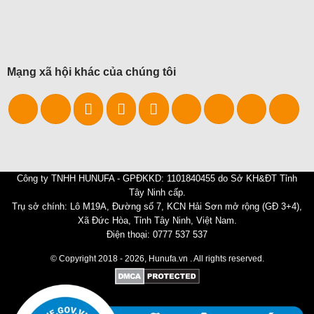
Mạng xã hội khác của chúng tôi
Công ty TNHH HUNUFA - GPĐKKD: 1101840455 do Sở KH&ĐT Tỉnh
Tây Ninh cấp.
Trụ sở chính: Lô M19A, Đường số 7, KCN Hải Sơn mở rộng (GĐ 3+4),
Xã Đức Hòa, Tỉnh Tây Ninh, Việt Nam.
Điện thoại: 0777 537 537
© Copyright 2018 - 2026, Hunufa.vn . All rights reserved.