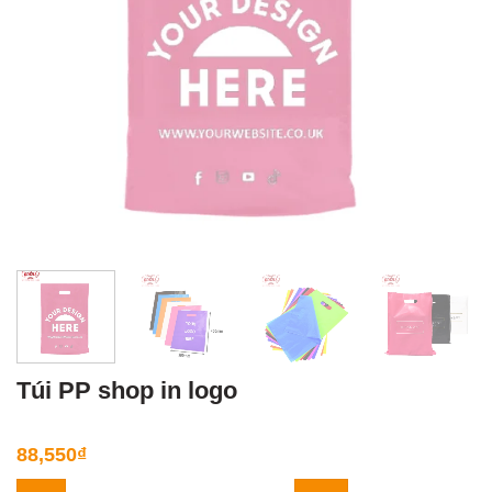
Túi PP shop in logo
88,550
₫
Túi