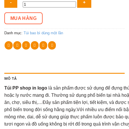
PP
shop
MUA HÀNG
in
logo
Danh mục:
Túi bao bì dùng một lần
số
lượng
MÔ TẢ
Túi PP shop in logo
là sản phẩm được sử dụng để đựng th
hoặc ly nước mang đi. Thường sử dụng phổ biến tại nhà ho
ăn, chợ, siêu thị,…Đây sản phẩm tiện lợi, tiết kiệm, và được 
phổ biến trong đời sống hằng ngày.Với nhiều ưu điểm nổi bật 
mỏng nhe, dai, dễ sử dụng giúp thực phẩm luôn được bảo q
tươi ngon và đồ uống không bị rớt đổ trong quá trình vận chu