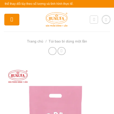
Skip
thay đổi tùy theo số lượng và tình hình thực tế.
to
content
Trang chủ
/
Túi bao bì dùng một lần