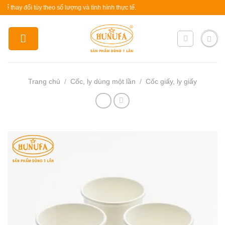
Skip
 đổi tùy theo số lượng và tình hình thực tế.
to
content
Trang chủ
/
Cốc, ly dùng một lần
/
Cốc giấy, ly giấy