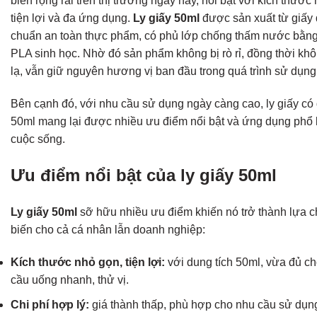
biến rộng rãi trên thị trường ngày nay, nổi bật với kích thước
tiện lợi và đa ứng dụng.
Ly giấy 50ml
được sản xuất từ giấy đ
chuẩn an toàn thực phẩm, có phủ lớp chống thấm nước bằn
PLA sinh học. Nhờ đó sản phẩm không bị rò rỉ, đồng thời khô
lạ, vẫn giữ nguyên hương vị ban đầu trong quá trình sử dụng
Bên cạnh đó, với nhu cầu sử dụng ngày càng cao, ly giấy có 
50ml mang lại được nhiều ưu điểm nổi bật và ứng dụng phổ 
cuộc sống.
Ưu điểm nổi bật của ly giấy 50ml
Ly giấy 50ml
sỡ hữu nhiều ưu điểm khiến nó trở thành lựa 
biến cho cả cá nhân lẫn doanh nghiệp:
Kích thước nhỏ gọn, tiện lợi:
với dung tích 50ml, vừa đủ c
cầu uống nhanh, thử vị.
Chi phí hợp lý:
giá thành thấp, phù hợp cho nhu cầu sử dụn