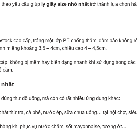
go theo yêu cầu giúp
ly giấy size nhỏ nhất
trở thành lựa chọn h
upstock cao cấp, tráng một lớp PE chống thấm, đảm bảo không r
ính miệng khoảng 3,5 – 4cm, chiều cao 4 – 4,5cm.
cáp, không bị mềm hay biến dạng nhanh khi sử dụng trong các 
ễ cầm.
 nhất
 dùng thử đồ uống, mà còn có rất nhiều ứng dụng khác:
át thử trà, cà phê, nước ép, sữa chua uống… tại hội chợ, siêu
hà hàng khi phục vụ nước chấm, sốt mayonnaise, tương ớt…