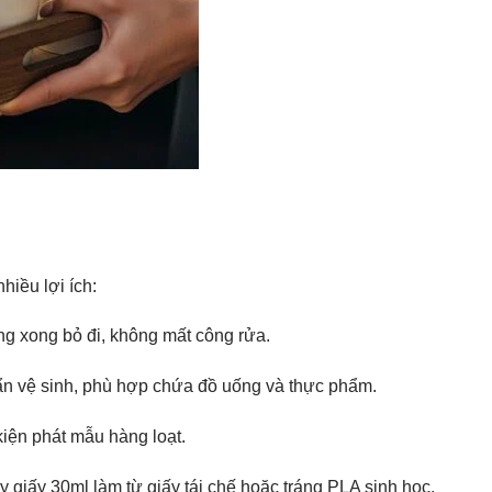
hiều lợi ích:
ng xong bỏ đi, không mất công rửa.
uẩn vệ sinh, phù hợp chứa đồ uống và thực phẩm.
kiện phát mẫu hàng loạt.
ly giấy 30ml làm từ giấy tái chế hoặc tráng PLA sinh học.