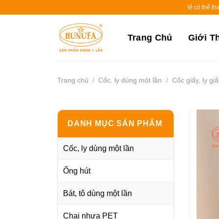
Skip
Giá trên website chỉ mang tính tham khảo. Giá thực tế có thể thay đổi tùy th
to
content
Trang Chủ
Giới T
Trang chủ
/
Cốc, ly dùng một lần
/
Cốc giấy, ly giấ
DANH MỤC SẢN PHẨM
Cốc, ly dùng một lần
Ống hút
Bát, tô dùng một lần
Chai nhựa PET