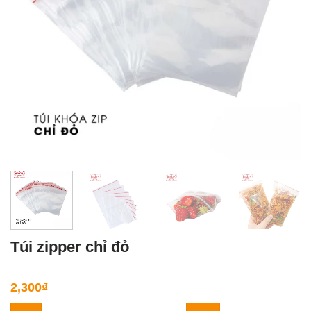
Túi zipper chỉ đỏ
2,300
₫
Túi