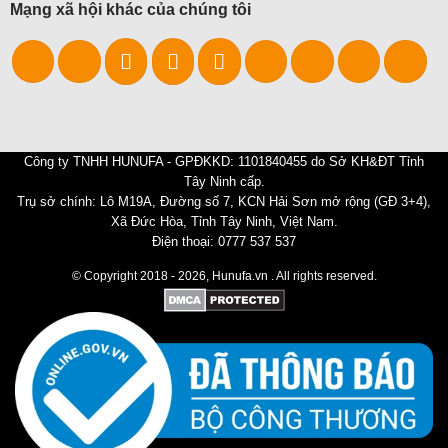
Mạng xã hội khác của chúng tôi
Công ty TNHH HUNUFA - GPĐKKD: 1101840455 do Sở KH&ĐT Tỉnh
Tây Ninh cấp.
Trụ sở chính: Lô M19A, Đường số 7, KCN Hải Sơn mở rộng (GĐ 3+4),
Xã Đức Hòa, Tỉnh Tây Ninh, Việt Nam.
Điện thoại: 0777 537 537
© Copyright 2018 - 2026, Hunufa.vn . All rights reserved.