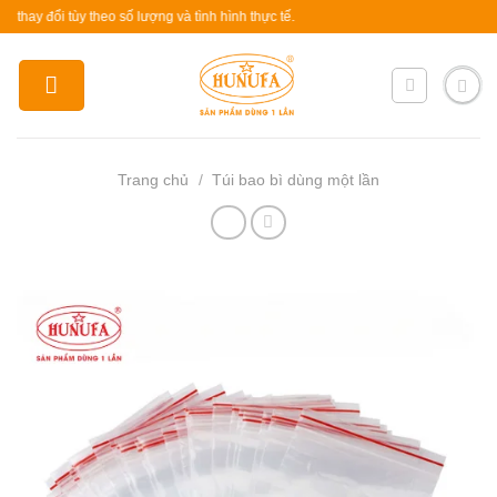
Skip
i tùy theo số lượng và tình hình thực tế.
to
content
Trang chủ
/
Túi bao bì dùng một lần